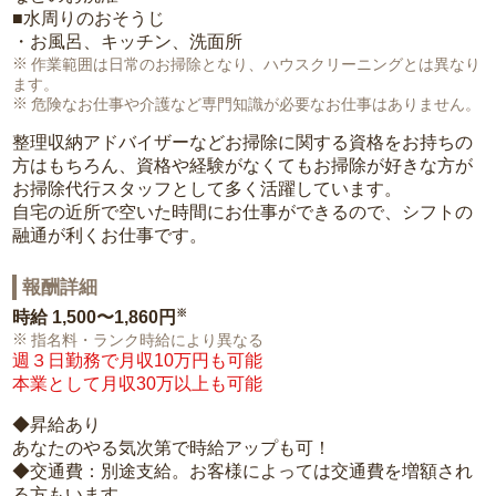
■水周りのおそうじ
・お風呂、キッチン、洗面所
作業範囲は日常のお掃除となり、ハウスクリーニングとは異なり
ます。
危険なお仕事や介護など専門知識が必要なお仕事はありません。
整理収納アドバイザーなどお掃除に関する資格をお持ちの
方はもちろん、資格や経験がなくてもお掃除が好きな方が
お掃除代行スタッフとして多く活躍しています。
自宅の近所で空いた時間にお仕事ができるので、シフトの
融通が利くお仕事です。
報酬詳細
※
時給
1,500〜1,860円
指名料・ランク時給により異なる
週３日勤務で月収10万円も可能
本業として月収30万以上も可能
◆昇給あり
あなたのやる気次第で時給アップも可！
◆交通費：別途支給。お客様によっては交通費を増額され
る方もいます