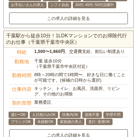
お手伝いさんの求人
シフト自由
30代･40代･50代活躍中
この求人の詳細を見る
千葉駅から徒歩10分！1LDKマンションでのお掃除代行
のお仕事（千葉県千葉市中央区）
1,500〜1,860円
、交通費支給、前払い制度あり
時給
千葉 徒歩10分
勤務地
（千葉県千葉市中央区付近）
8時～20時の間で1時間〜、好きな日に働くこと
勤務時間
が可能です。(候補の日時から選択)
キッチン、トイレ、お風呂、洗面所、リビン
仕事内容
グ、その他のお掃除
業務委託
契約形態
週1〜OK
土日祝のみOK
扶養内OK
資格不要
学歴不問
ブランクOK
未経験OK
家政婦の求人
直行･直帰OK
この求人の詳細を見る