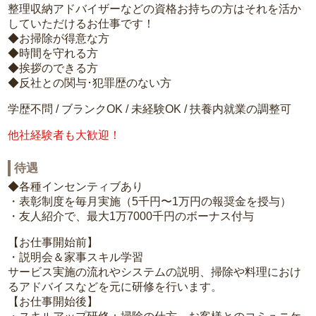
整理収納アドバイザーなどの資格お持ちの方はそれを活か
していただけるお仕事です！
◆お掃除が得意な方
◆時間を守れる方
◆挨拶のできる方
◆反社との関与･犯罪歴のない方
学歴不問 / ブランクOK / 未経験OK / 扶養内就業の調整可
他社経験者も大歓迎！
待遇
◆各種インセンティブあり
・表彰制度を毎月実施（5千円〜1万円の報奨金を授与）
・友人紹介で、最大1万7000千円のボーナス付与
【お仕事開始前】
・説明会＆家事スキル学習
サービス実施の流れやシステムの説明、掃除や料理におけ
るアドバイスなどを元に研修を行います。
【お仕事開始後】