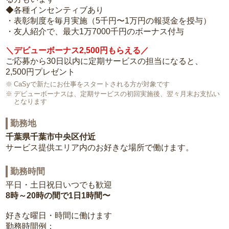
◆各種インセンティブあり
・表彰制度を毎月実施（5千円〜1万円の報奨金を授与）
・友人紹介で、最大1万7000千円のボーナス付与
＼デビューボーナス2,500円もらえる／
ご応募から30日以内に定期サービスの担当になると、
2,500円プレゼント
CaSyで新たにお仕事をスタートされる方が対象です
デビューボーナスは、定期サービスの初回実施後、翌々月末お支払い
となります
勤務地
千葉県千葉市中央区付近
サービス提供エリア内のお好きな場所で働けます。
勤務時間
平日・土日祝日いつでも歓迎
8時～20時の間で1日1時間〜
好きな曜日・時間に働けます
勤務時間例：