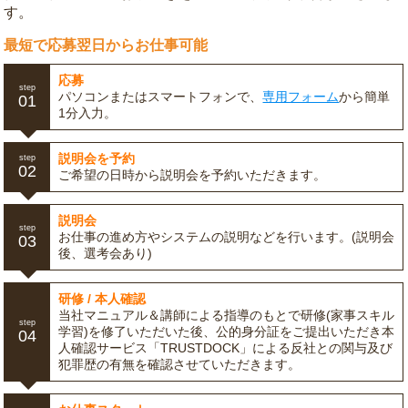
す。
最短で応募翌日からお仕事可能
応募
step
パソコンまたはスマートフォンで、
専用フォーム
から簡単
01
1分入力。
説明会を予約
step
02
ご希望の日時から説明会を予約いただきます。
説明会
step
お仕事の進め方やシステムの説明などを行います。(説明会
03
後、選考会あり)
研修 / 本人確認
当社マニュアル＆講師による指導のもとで研修(家事スキル
step
学習)を修了いただいた後、公的身分証をご提出いただき本
04
人確認サービス「TRUSTDOCK」による反社との関与及び
犯罪歴の有無を確認させていただきます。