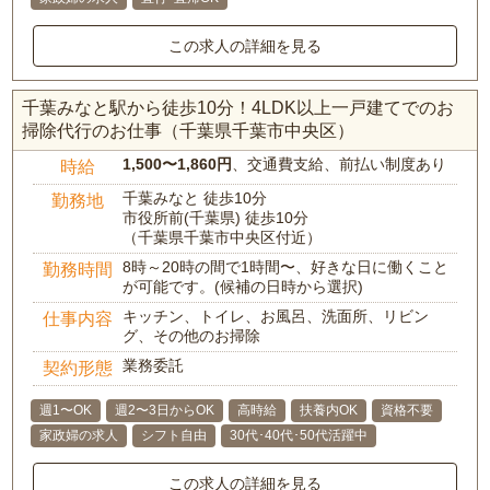
この求人の詳細を見る
千葉みなと駅から徒歩10分！4LDK以上一戸建てでのお
掃除代行のお仕事（千葉県千葉市中央区）
1,500〜1,860円
、交通費支給、前払い制度あり
時給
千葉みなと 徒歩10分
勤務地
市役所前(千葉県) 徒歩10分
（千葉県千葉市中央区付近）
8時～20時の間で1時間〜、好きな日に働くこと
勤務時間
が可能です。(候補の日時から選択)
キッチン、トイレ、お風呂、洗面所、リビン
仕事内容
グ、その他のお掃除
業務委託
契約形態
週1〜OK
週2〜3日からOK
高時給
扶養内OK
資格不要
家政婦の求人
シフト自由
30代･40代･50代活躍中
この求人の詳細を見る