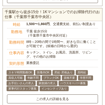
千葉駅から徒歩15分！1Kマンションでのお掃除代行のお
仕事（千葉県千葉市中央区）
1,500〜1,860円
、交通費支給、前払い制度あり
時給
千葉 徒歩15分
勤務地
（千葉県千葉市中央区付近）
8時～20時の間で1時間〜、好きな日に働くこと
勤務時間
が可能です。(候補の日時から選択)
キッチン、トイレ、お風呂、洗面所、リビン
仕事内容
グ、その他のお掃除
業務委託
契約形態
スキマ時間勤務OK
扶養内OK
昇給･昇格あり
高時給
高収入可能
年齢不問
ブランクOK
資格不要
学歴不問
お手伝いさんの求人
家政婦の求人
ハウスキーパー募集
家事代行スタッフ募集
インセンティブあり
この求人の詳細を見る