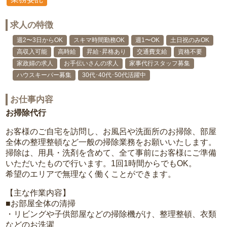
求人の特徴
週2〜3日からOK
スキマ時間勤務OK
週1〜OK
土日祝のみOK
高収入可能
高時給
昇給･昇格あり
交通費支給
資格不要
家政婦の求人
お手伝いさんの求人
家事代行スタッフ募集
ハウスキーパー募集
30代･40代･50代活躍中
お仕事内容
お掃除代行
お客様のご自宅を訪問し、お風呂や洗面所のお掃除、部屋
全体の整理整頓など一般の掃除業務をお願いいたします。
掃除は、用具・洗剤を含めて、全て事前にお客様にご準備
いただいたもので行います。1回1時間からでもOK。
希望のエリアで無理なく働くことができます。
【主な作業内容】
■お部屋全体の清掃
・リビングや子供部屋などの掃除機がけ、整理整頓、衣類
などのお洗濯