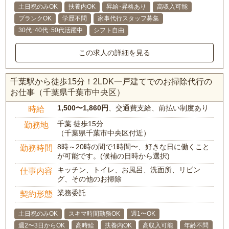
土日祝のみOK
扶養内OK
昇給･昇格あり
高収入可能
ブランクOK
学歴不問
家事代行スタッフ募集
30代･40代･50代活躍中
シフト自由
この求人の詳細を見る
千葉駅から徒歩15分！2LDK一戸建てでのお掃除代行の
お仕事（千葉県千葉市中央区）
1,500〜1,860円
、交通費支給、前払い制度あり
時給
千葉 徒歩15分
勤務地
（千葉県千葉市中央区付近）
8時～20時の間で1時間〜、好きな日に働くこと
勤務時間
が可能です。(候補の日時から選択)
キッチン、トイレ、お風呂、洗面所、リビン
仕事内容
グ、その他のお掃除
業務委託
契約形態
土日祝のみOK
スキマ時間勤務OK
週1〜OK
週2〜3日からOK
高時給
扶養内OK
高収入可能
年齢不問