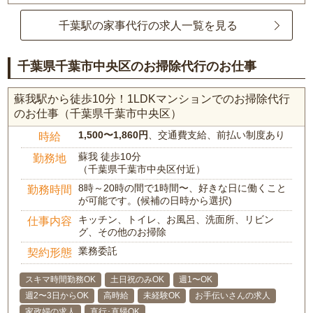
千葉駅の家事代行の求人一覧を見る
千葉県千葉市中央区のお掃除代行のお仕事
蘇我駅から徒歩10分！1LDKマンションでのお掃除代行
のお仕事（千葉県千葉市中央区）
1,500〜1,860円
、交通費支給、前払い制度あり
時給
蘇我 徒歩10分
勤務地
（千葉県千葉市中央区付近）
8時～20時の間で1時間〜、好きな日に働くこと
勤務時間
が可能です。(候補の日時から選択)
キッチン、トイレ、お風呂、洗面所、リビン
仕事内容
グ、その他のお掃除
業務委託
契約形態
スキマ時間勤務OK
土日祝のみOK
週1〜OK
週2〜3日からOK
高時給
未経験OK
お手伝いさんの求人
家政婦の求人
直行･直帰OK