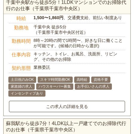
千葉中央駅から徒歩5分！1LDKマンションでのお掃除代
行のお仕事（千葉県千葉市中央区）
1,500〜1,860円
、交通費支給、前払い制度あり
時給
千葉中央 徒歩5分
勤務地
（千葉県千葉市中央区付近）
8時～20時の間で1時間〜、好きな日に働くこと
勤務時間
が可能です。(候補の日時から選択)
キッチン、トイレ、お風呂、洗面所、リビン
仕事内容
グ、その他のお掃除
業務委託
契約形態
土日祝のみOK
スキマ時間勤務OK
高時給
資格不要
家政婦の求人
ハウスキーパー募集
お手伝いさんの求人
インセンティブあり
この求人の詳細を見る
蘇我駅から徒歩7分！4LDK以上一戸建てでのお掃除代行
のお仕事（千葉県千葉市中央区）