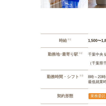
※1
時給
1,500〜1,
※2
勤務地･最寄り駅
千葉中央 
（千葉県
※3
勤務時間・シフト
8時～20
最低就業
契約形態
業務委託