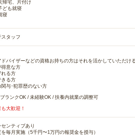
 夫帰宅、片付け
 子ども就寝
就寝
行スタッフ
アドバイザーなどの資格お持ちの方はそれを活かしていただけ
が得意な方
守れる方
できる方
の関与･犯罪歴のない方
 ブランクOK / 未経験OK / 扶養内就業の調整可
者も大歓迎！
ンセンティブあり
度を毎月実施（5千円〜1万円の報奨金を授与）