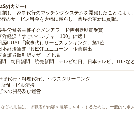
Sy(カジー)
年に創業し、家事代行のマッチングシステムを開発したことによ
代行のサービス料金を大幅に減らし、業界の革新に貢献。
 厚生労働省主催イクメンアワード特別奨励賞受賞
 東洋経済「すごいベンチャー100」に選出
 日経DUAL「家事代行サービスランキング」第1位
 日本経済新聞「NEXTユニコーン」企業選出
 東京証券取引所マザーズ上場
新聞、朝日新聞、読売新聞、テレビ朝日、日本テレビ、TBSな
掃除代行・料理代行)、ハウスクリーニング
・店舗・ビル清掃
ービスの開発及び運営
地」などの用語は、求職者が内容を理解しやすくするために、一般的な求