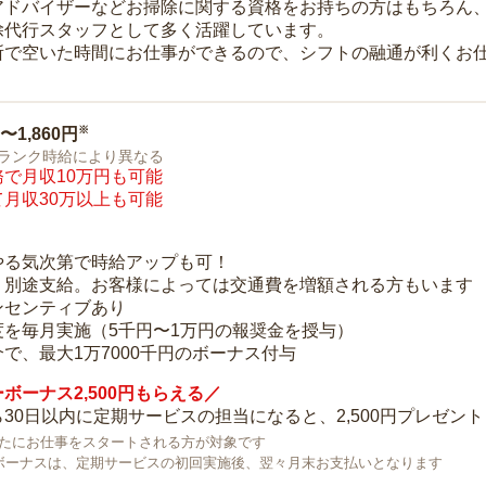
アドバイザーなどお掃除に関する資格をお持ちの方はもちろん
除代行スタッフとして多く活躍しています。
所で空いた時間にお仕事ができるので、シフトの融通が利くお
※
0〜1,860円
ランク時給により異なる
で月収10万円も可能
月収30万以上も可能
り
やる気次第で時給アップも可！
：別途支給。お客様によっては交通費を増額される方もいます
ンセンティブあり
度を毎月実施（5千円〜1万円の報奨金を授与）
で、最大1万7000千円のボーナス付与
ボーナス2,500円もらえる／
30日以内に定期サービスの担当になると、2,500円プレゼント
で新たにお仕事をスタートされる方が対象です
ボーナスは、定期サービスの初回実施後、翌々月末お支払いとなります