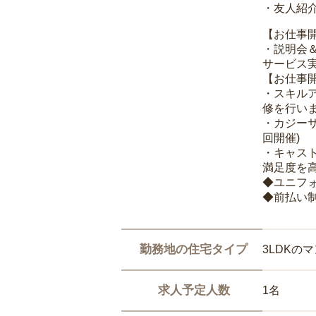
・友人紹介
【お仕事
・説明会
サービス
【お仕事
・スキル
修を行いま
・カジー
回開催)
・キャス
満足度を高
◆ユニフ
◆前払い
勤務地の住宅タイプ
3LDKの
求人予定人数
1名