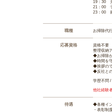
19：30
21：00
23：00 
職種
お掃除代
応募資格
資格不要
整理収納
◆お掃除
◆時間を
◆挨拶の
◆反社と
学歴不問 /
他社経験
待遇
◆各種イ
・表彰制