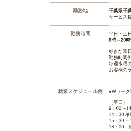
勤務地
千葉県千
サービス
勤務時間
平日・土
8時～20
好きな曜
勤務時間
毎週水曜の
お客様の
就業スケジュール例
●Wワーク
（平日）
9：00〜
14：30 
15：30 
18：00