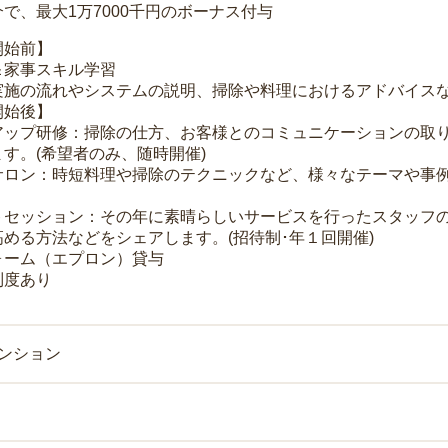
で、最大1万7000千円のボーナス付与
開始前】
＆家事スキル学習
実施の流れやシステムの説明、掃除や料理におけるアドバイス
開始後】
アップ研修：掃除の仕方、お客様とのコミュニケーションの取
す。(希望者のみ、随時開催)
サロン：時短料理や掃除のテクニックなど、様々なテーマや事例
トセッション：その年に素晴らしいサービスを行ったスタッフ
める方法などをシェアします。(招待制･年１回開催)
ォーム（エプロン）貸与
制度あり
マンション