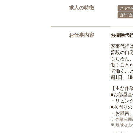
求人の特徴
スキマ
直行･直
お仕事内容
お掃除代
家事代行
普段の自
もちろん
働くこと
て働くこ
週1日、
【主な作
■お部屋
・リビン
■水周り
・お風呂
作業範囲
危険なお