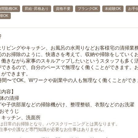
時間勤務OK
昇給･昇格あり
資格不要
ブランクOK
未経験OK
お手
帰OK
行
はリビングやキッチン、お風呂の水周りなどお客様宅の清掃業
宅のお掃除のように、快適さを考えて、収納や掃除をしていく
、働きながら家事のスキルアップしたいというスタッフも多く
ができるので、自分のペースで無理なく働くことができます。
とができます。
1時間〜でOK。Wワークや副業中の人も無理なく働くことができ
業内容】
全体の清掃
グや子供部屋などの掃除機がけ、整理整頓、衣類などのお洗濯
のおそうじ
、キッチン、洗面所
は日常のお掃除となり、ハウスクリーニングとは異なります。
仕事や介護など専門知識が必要なお仕事はありません。