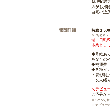
整理収納
方がお掃
自宅の近
報酬詳細
時給
1,50
指名料・
週３日勤務
本業として
◆昇給あ
あなたの
◆交通費
◆各種イ
・表彰制
・友人紹介
＼デビュー
ご応募から
CaSy
デビュー