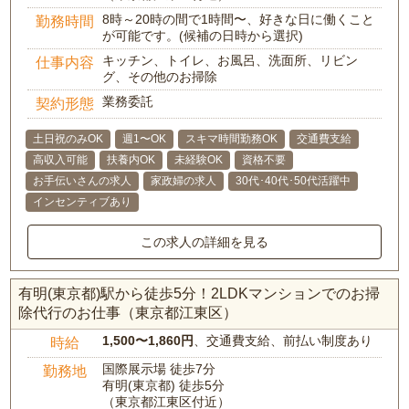
8時～20時の間で1時間〜、好きな日に働くこと
勤務時間
が可能です。(候補の日時から選択)
キッチン、トイレ、お風呂、洗面所、リビン
仕事内容
グ、その他のお掃除
業務委託
契約形態
土日祝のみOK
週1〜OK
スキマ時間勤務OK
交通費支給
高収入可能
扶養内OK
未経験OK
資格不要
お手伝いさんの求人
家政婦の求人
30代･40代･50代活躍中
インセンティブあり
この求人の詳細を見る
有明(東京都)駅から徒歩5分！2LDKマンションでのお掃
除代行のお仕事（東京都江東区）
1,500〜1,860円
、交通費支給、前払い制度あり
時給
国際展示場 徒歩7分
勤務地
有明(東京都) 徒歩5分
（東京都江東区付近）