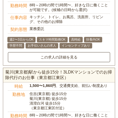
8時～20時の間で1時間〜、好きな日に働くこと
勤務時間
が可能です。(候補の日時から選択)
キッチン、トイレ、お風呂、洗面所、リビン
仕事内容
グ、その他のお掃除
業務委託
契約形態
週2〜3日からOK
スキマ時間勤務OK
高時給
扶養内OK
学歴不問
お手伝いさんの求人
インセンティブあり
この求人の詳細を見る
菊川(東京都)駅から徒歩15分！3LDKマンションでのお掃
除代行のお仕事（東京都江東区）
1,500〜1,860円
、交通費支給、前払い制度あり
時給
住吉(東京都) 徒歩15分
勤務地
菊川(東京都) 徒歩15分
清澄白河 徒歩15分
（東京都江東区付近）
8時～20時の間で1時間〜、好きな日に働くこと
勤務時間