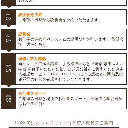
1分入力。
説明会を予約
step
02
ご希望の日時から説明会を予約いただきます。
説明会
step
お仕事の進め方やシステムの説明などを行います。(説明会
03
後、選考会あり)
研修 / 本人確認
当社マニュアル＆講師による指導のもとで研修(家事スキル
step
学習)を修了いただいた後、公的身分証をご提出いただき本
04
人確認サービス「TRUSTDOCK」による反社との関与及び
犯罪歴の有無を確認させていただきます。
お仕事スタート
step
ご希望の日時と場所でお仕事スタート。最短で応募翌日か
05
らお仕事可能♪
CaSyではたらくメリットなど求人概要のご案内