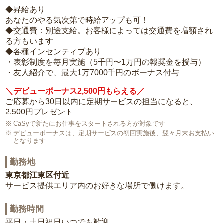
◆昇給あり
あなたのやる気次第で時給アップも可！
◆交通費：別途支給。お客様によっては交通費を増額され
る方もいます
◆各種インセンティブあり
・表彰制度を毎月実施（5千円〜1万円の報奨金を授与）
・友人紹介で、最大1万7000千円のボーナス付与
＼デビューボーナス2,500円もらえる／
ご応募から30日以内に定期サービスの担当になると、
2,500円プレゼント
CaSyで新たにお仕事をスタートされる方が対象です
デビューボーナスは、定期サービスの初回実施後、翌々月末お支払い
となります
勤務地
東京都江東区付近
サービス提供エリア内のお好きな場所で働けます。
勤務時間
平日・土日祝日いつでも歓迎