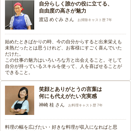
自分らしく誰かの役に立てる、
自由度の高さが魅力
渡辺 めぐみ さん
お掃除キャスト歴 7年
始めたときばかりの時、今の自分からすると出来栄えも
未熟だったとは思うけれど、お客様にすごく喜んでいた
だけた。
この仕事の魅力はいろいろな方と出会えること。そして
自分が持っているスキルを使って、人を喜ばせることが
できること。
笑顔とありがとうの言葉は
何にも代えがたい充実感
神崎 桂 さん
お料理キャスト歴 7年
料理の幅を広げたい・好きな料理が収入になればと思