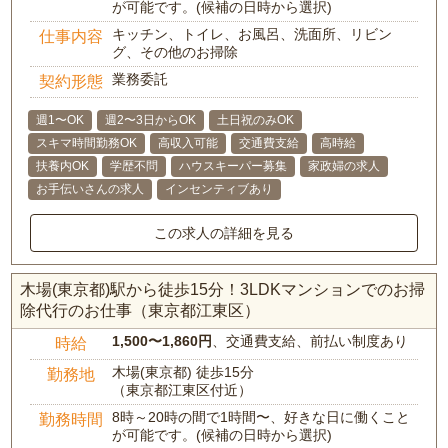
が可能です。(候補の日時から選択)
キッチン、トイレ、お風呂、洗面所、リビン
仕事内容
グ、その他のお掃除
業務委託
契約形態
週1〜OK
週2〜3日からOK
土日祝のみOK
スキマ時間勤務OK
高収入可能
交通費支給
高時給
扶養内OK
学歴不問
ハウスキーパー募集
家政婦の求人
お手伝いさんの求人
インセンティブあり
この求人の詳細を見る
木場(東京都)駅から徒歩15分！3LDKマンションでのお掃
除代行のお仕事（東京都江東区）
1,500〜1,860円
、交通費支給、前払い制度あり
時給
木場(東京都) 徒歩15分
勤務地
（東京都江東区付近）
8時～20時の間で1時間〜、好きな日に働くこと
勤務時間
が可能です。(候補の日時から選択)