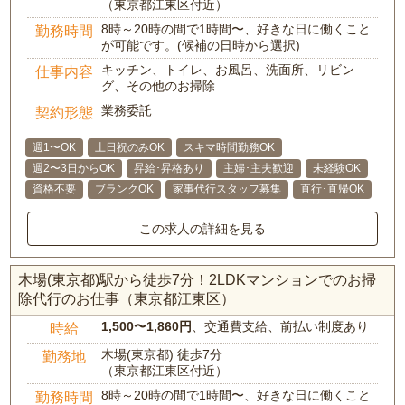
（東京都江東区付近）
8時～20時の間で1時間〜、好きな日に働くこと
勤務時間
が可能です。(候補の日時から選択)
キッチン、トイレ、お風呂、洗面所、リビン
仕事内容
グ、その他のお掃除
業務委託
契約形態
週1〜OK
土日祝のみOK
スキマ時間勤務OK
週2〜3日からOK
昇給･昇格あり
主婦･主夫歓迎
未経験OK
資格不要
ブランクOK
家事代行スタッフ募集
直行･直帰OK
この求人の詳細を見る
木場(東京都)駅から徒歩7分！2LDKマンションでのお掃
除代行のお仕事（東京都江東区）
1,500〜1,860円
、交通費支給、前払い制度あり
時給
木場(東京都) 徒歩7分
勤務地
（東京都江東区付近）
8時～20時の間で1時間〜、好きな日に働くこと
勤務時間