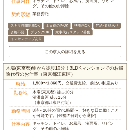
キッチン、トイレ、お風呂、洗面所、リビン
仕事内容
グ、その他のお掃除
業務委託
契約形態
スキマ時間勤務OK
土日祝のみOK
扶養内OK
昇給･昇格あり
資格不要
ブランクOK
家事代行スタッフ募集
インセンティブあり
この求人の詳細を見る
木場(東京都)駅から徒歩10分！3LDKマンションでのお掃
除代行のお仕事（東京都江東区）
1,500〜1,860円
、交通費支給、前払い制度あり
時給
木場(東京都) 徒歩10分
勤務地
清澄白河 徒歩15分
（東京都江東区付近）
8時～20時の間で1時間〜、好きな日に働くこと
勤務時間
が可能です。(候補の日時から選択)
キッチン、トイレ、お風呂、洗面所、リビン
仕事内容
グ、その他のお掃除