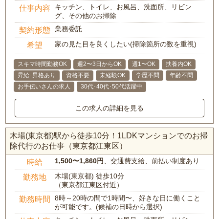
キッチン、トイレ、お風呂、洗面所、リビン
仕事内容
グ、その他のお掃除
業務委託
契約形態
家の見た目を良くしたい(掃除箇所の数を重視)
希望
スキマ時間勤務OK
週2〜3日からOK
週1〜OK
扶養内OK
昇給･昇格あり
資格不要
未経験OK
学歴不問
年齢不問
お手伝いさんの求人
30代･40代･50代活躍中
この求人の詳細を見る
木場(東京都)駅から徒歩10分！1LDKマンションでのお掃
除代行のお仕事（東京都江東区）
1,500〜1,860円
、交通費支給、前払い制度あり
時給
木場(東京都) 徒歩10分
勤務地
（東京都江東区付近）
8時～20時の間で1時間〜、好きな日に働くこと
勤務時間
が可能です。(候補の日時から選択)