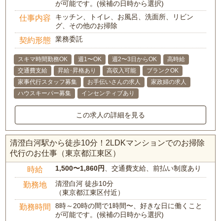
が可能です。(候補の日時から選択)
キッチン、トイレ、お風呂、洗面所、リビン
仕事内容
グ、その他のお掃除
業務委託
契約形態
スキマ時間勤務OK
週1〜OK
週2〜3日からOK
高時給
交通費支給
昇給･昇格あり
高収入可能
ブランクOK
家事代行スタッフ募集
お手伝いさんの求人
家政婦の求人
ハウスキーパー募集
インセンティブあり
この求人の詳細を見る
清澄白河駅から徒歩10分！2LDKマンションでのお掃除
代行のお仕事（東京都江東区）
1,500〜1,860円
、交通費支給、前払い制度あり
時給
清澄白河 徒歩10分
勤務地
（東京都江東区付近）
8時～20時の間で1時間〜、好きな日に働くこと
勤務時間
が可能です。(候補の日時から選択)