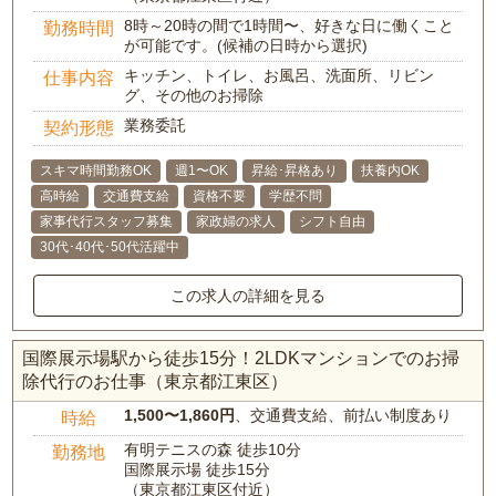
8時～20時の間で1時間〜、好きな日に働くこと
勤務時間
が可能です。(候補の日時から選択)
キッチン、トイレ、お風呂、洗面所、リビン
仕事内容
グ、その他のお掃除
業務委託
契約形態
スキマ時間勤務OK
週1〜OK
昇給･昇格あり
扶養内OK
高時給
交通費支給
資格不要
学歴不問
家事代行スタッフ募集
家政婦の求人
シフト自由
30代･40代･50代活躍中
この求人の詳細を見る
国際展示場駅から徒歩15分！2LDKマンションでのお掃
除代行のお仕事（東京都江東区）
1,500〜1,860円
、交通費支給、前払い制度あり
時給
有明テニスの森 徒歩10分
勤務地
国際展示場 徒歩15分
（東京都江東区付近）