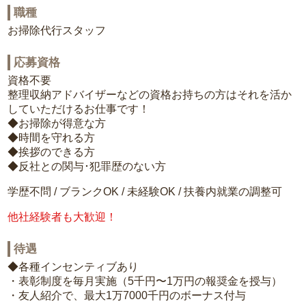
職種
お掃除代行スタッフ
応募資格
資格不要
整理収納アドバイザーなどの資格お持ちの方はそれを活か
していただけるお仕事です！
◆お掃除が得意な方
◆時間を守れる方
◆挨拶のできる方
◆反社との関与･犯罪歴のない方
学歴不問 / ブランクOK / 未経験OK / 扶養内就業の調整可
他社経験者も大歓迎！
待遇
◆各種インセンティブあり
・表彰制度を毎月実施（5千円〜1万円の報奨金を授与）
・友人紹介で、最大1万7000千円のボーナス付与