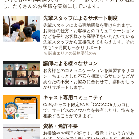
し、たくさんのお客様を笑顔にしています。
先輩スタッフによるサポート制度
先輩スタッフによる実地研修を受けられます。
お掃除の仕方・お客様とのコミュニケーション
などを長年お客様から高評価をいただいている
先輩スタッフから直接教えてもらえます。その
後も1ヶ月間しっかりサポート。
※ 関東エリアの業務委託のみ
講師による様々なサロン
お客様とのコミュニケーションを練習するサロ
ン・ちょっとした不安を相談するサロンなどが
あなたの不安・お悩みに合わせて、講師がしっ
かりサポートします。
キャスト専用コミュニティ
CaSyキャスト限定SNS「CACACO(カカコ)」
で、サービスのノウハウを共有したり、悩みを
相談することができます。
資格・免許不要
お掃除やお料理が好き！、得意！という方であ
れば、どなたでも働いていただけます。年齢も