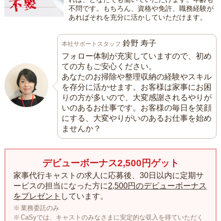
不問です。もちろん、資格や免許、職務経験が
あればそれを充分に活かしていただけます。
鈴野 寿子
本社サポートスタッフ
フォロー体制が充実していますので、初め
ての方もご安心ください。
あなたのお掃除や整理収納の経験やスキル
を存分に活かせます。お客様は家事にお困
りの方が多いので、大変感謝されるやりが
いのあるお仕事です。お客様の毎日を笑顔
にする、大変やりがいのあるお仕事を始め
ませんか？
デビューボーナス2,500円ゲット
家事代行キャストの求人に応募後、30日以内に定期サ
ービスの担当になった方に
2,500円のデビューボーナス
をプレゼント
しています。
業務委託のみ
CaSyでは、キャストのみなさまに安定的な収入を得ていただく