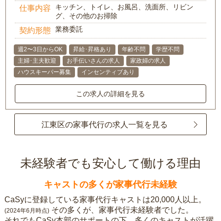
キッチン、トイレ、お風呂、洗面所、リビン
仕事内容
グ、その他のお掃除
業務委託
契約形態
週2〜3日からOK
昇給･昇格あり
年齢不問
学歴不問
主婦･主夫歓迎
お手伝いさんの求人
家政婦の求人
ハウスキーパー募集
インセンティブあり
この求人の詳細を見る
江東区の家事代行の求人一覧を見る
未経験者でも安心して働ける理由
キャストの多くが家事代行未経験
CaSyに登録している家事代行キャストは20,000人以上。
その多くが、家事代行未経験者でした。
(2024年6月時点)
それでもCaSy本部のサポートの下、多くのキャストが活躍