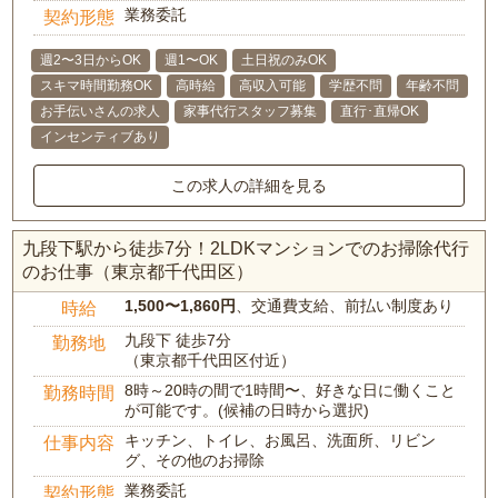
業務委託
契約形態
週2〜3日からOK
週1〜OK
土日祝のみOK
スキマ時間勤務OK
高時給
高収入可能
学歴不問
年齢不問
お手伝いさんの求人
家事代行スタッフ募集
直行･直帰OK
インセンティブあり
この求人の詳細を見る
九段下駅から徒歩7分！2LDKマンションでのお掃除代行
のお仕事（東京都千代田区）
1,500〜1,860円
、交通費支給、前払い制度あり
時給
九段下 徒歩7分
勤務地
（東京都千代田区付近）
8時～20時の間で1時間〜、好きな日に働くこと
勤務時間
が可能です。(候補の日時から選択)
キッチン、トイレ、お風呂、洗面所、リビン
仕事内容
グ、その他のお掃除
業務委託
契約形態