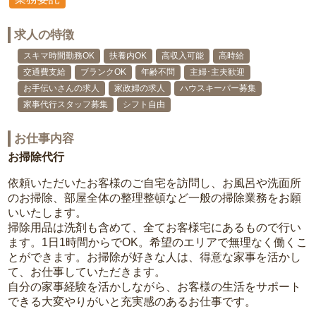
求人の特徴
スキマ時間勤務OK
扶養内OK
高収入可能
高時給
交通費支給
ブランクOK
年齢不問
主婦･主夫歓迎
お手伝いさんの求人
家政婦の求人
ハウスキーパー募集
家事代行スタッフ募集
シフト自由
お仕事内容
お掃除代行
依頼いただいたお客様のご自宅を訪問し、お風呂や洗面所
のお掃除、部屋全体の整理整頓など一般の掃除業務をお願
いいたします。
掃除用品は洗剤も含めて、全てお客様宅にあるもので行い
ます。1日1時間からでOK。希望のエリアで無理なく働くこ
とができます。お掃除が好きな人は、得意な家事を活かし
て、お仕事していただきます。
自分の家事経験を活かしながら、お客様の生活をサポート
できる大変やりがいと充実感のあるお仕事です。