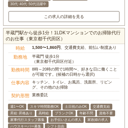
30代･40代･50代活躍中
この求人の詳細を見る
半蔵門駅から徒歩1分！1LDKマンションでのお掃除代行
のお仕事（東京都千代田区）
1,500〜1,860円
、交通費支給、前払い制度あり
時給
半蔵門 徒歩1分
勤務地
（東京都千代田区付近）
8時～20時の間で1時間〜、好きな日に働くこと
勤務時間
が可能です。(候補の日時から選択)
キッチン、トイレ、お風呂、洗面所、リビン
仕事内容
グ、その他のお掃除
業務委託
契約形態
週1〜OK
スキマ時間勤務OK
土日祝のみOK
交通費支給
昇給･昇格あり
高時給
ブランクOK
年齢不問
資格不要
家事代行スタッフ募集
お手伝いさんの求人
家政婦の求人
ハウスキーパー募集
シフト自由