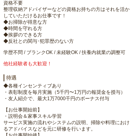
資格不要
整理収納アドバイザーなどの資格お持ちの方はそれを活か
していただけるお仕事です！
◆お掃除が得意な方
◆時間を守れる方
◆挨拶のできる方
◆反社との関与･犯罪歴のない方
学歴不問 / ブランクOK / 未経験OK / 扶養内就業の調整可
他社経験者も大歓迎！
待遇
◆各種インセンティブあり
・表彰制度を毎月実施（5千円〜1万円の報奨金を授与）
・友人紹介で、最大1万7000千円のボーナス付与
【お仕事開始前】
・説明会＆家事スキル学習
サービス実施の流れやシステムの説明、掃除や料理におけ
るアドバイスなどを元に研修を行います。
【お仕事開始後】