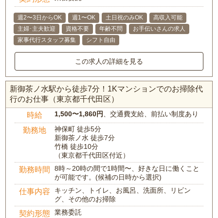
週2〜3日からOK
週1〜OK
土日祝のみOK
高収入可能
主婦･主夫歓迎
資格不要
年齢不問
お手伝いさんの求人
家事代行スタッフ募集
シフト自由
この求人の詳細を見る
新御茶ノ水駅から徒歩7分！1Kマンションでのお掃除代
行のお仕事（東京都千代田区）
1,500〜1,860円
、交通費支給、前払い制度あり
時給
神保町 徒歩5分
勤務地
新御茶ノ水 徒歩7分
竹橋 徒歩10分
（東京都千代田区付近）
8時～20時の間で1時間〜、好きな日に働くこと
勤務時間
が可能です。(候補の日時から選択)
キッチン、トイレ、お風呂、洗面所、リビン
仕事内容
グ、その他のお掃除
業務委託
契約形態