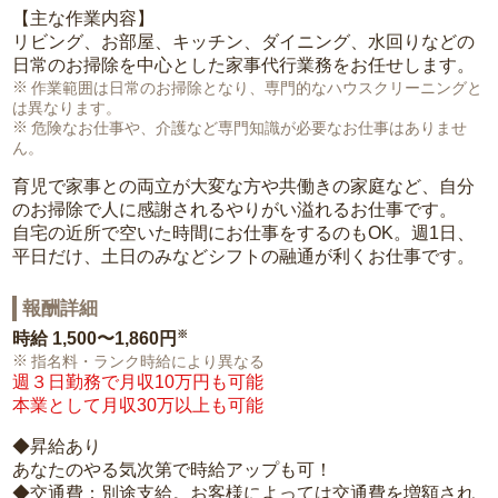
【主な作業内容】
リビング、お部屋、キッチン、ダイニング、水回りなどの
日常のお掃除を中心とした家事代行業務をお任せします。
作業範囲は日常のお掃除となり、専門的なハウスクリーニングと
は異なります。
危険なお仕事や、介護など専門知識が必要なお仕事はありませ
ん。
育児で家事との両立が大変な方や共働きの家庭など、自分
のお掃除で人に感謝されるやりがい溢れるお仕事です。
自宅の近所で空いた時間にお仕事をするのもOK。週1日、
平日だけ、土日のみなどシフトの融通が利くお仕事です。
報酬詳細
※
時給
1,500〜1,860円
指名料・ランク時給により異なる
週３日勤務で月収10万円も可能
本業として月収30万以上も可能
◆昇給あり
あなたのやる気次第で時給アップも可！
◆交通費：別途支給。お客様によっては交通費を増額され