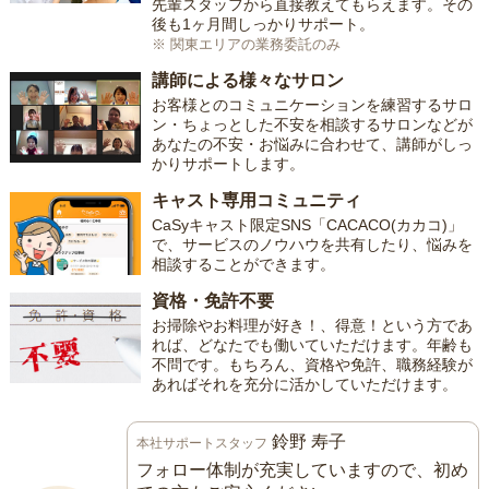
先輩スタッフから直接教えてもらえます。その
後も1ヶ月間しっかりサポート。
※ 関東エリアの業務委託のみ
講師による様々なサロン
お客様とのコミュニケーションを練習するサロ
ン・ちょっとした不安を相談するサロンなどが
あなたの不安・お悩みに合わせて、講師がしっ
かりサポートします。
キャスト専用コミュニティ
CaSyキャスト限定SNS「CACACO(カカコ)」
で、サービスのノウハウを共有したり、悩みを
相談することができます。
資格・免許不要
お掃除やお料理が好き！、得意！という方であ
れば、どなたでも働いていただけます。年齢も
不問です。もちろん、資格や免許、職務経験が
あればそれを充分に活かしていただけます。
鈴野 寿子
本社サポートスタッフ
フォロー体制が充実していますので、初め