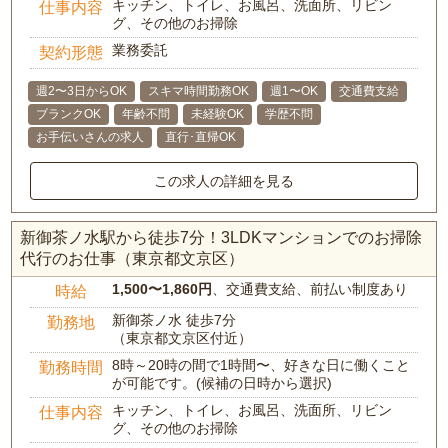
キッチン、トイレ、お風呂、洗面所、リビン
仕事内容
グ、その他のお掃除
業務委託
契約形態
週2〜3日からOK
スキマ時間勤務OK
週1〜OK
交通費支給
ブランクOK
年齢不問
未経験OK
学歴不問
お手伝いさんの求人
直行･直帰OK
この求人の詳細を見る
新御茶ノ水駅から徒歩7分！3LDKマンションでのお掃除
代行のお仕事（東京都文京区）
1,500〜1,860円
、交通費支給、前払い制度あり
時給
新御茶ノ水 徒歩7分
勤務地
（東京都文京区付近）
8時～20時の間で1時間〜、好きな日に働くこと
勤務時間
が可能です。(候補の日時から選択)
キッチン、トイレ、お風呂、洗面所、リビン
仕事内容
グ、その他のお掃除