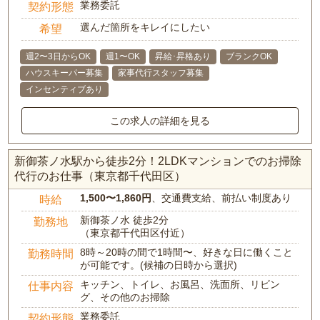
業務委託
契約形態
選んだ箇所をキレイにしたい
希望
週2〜3日からOK
週1〜OK
昇給･昇格あり
ブランクOK
ハウスキーパー募集
家事代行スタッフ募集
インセンティブあり
この求人の詳細を見る
新御茶ノ水駅から徒歩2分！2LDKマンションでのお掃除
代行のお仕事（東京都千代田区）
1,500〜1,860円
、交通費支給、前払い制度あり
時給
新御茶ノ水 徒歩2分
勤務地
（東京都千代田区付近）
8時～20時の間で1時間〜、好きな日に働くこと
勤務時間
が可能です。(候補の日時から選択)
キッチン、トイレ、お風呂、洗面所、リビン
仕事内容
グ、その他のお掃除
業務委託
契約形態