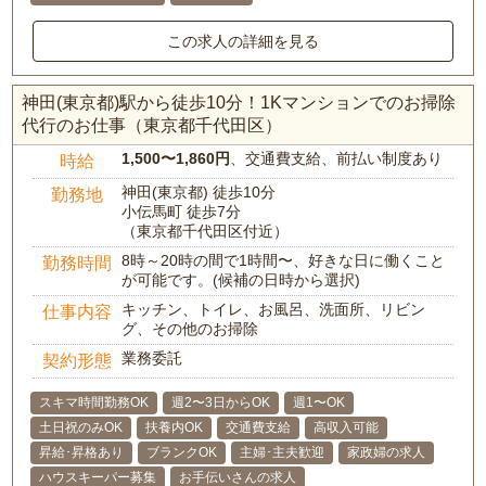
この求人の詳細を見る
神田(東京都)駅から徒歩10分！1Kマンションでのお掃除
代行のお仕事（東京都千代田区）
1,500〜1,860円
、交通費支給、前払い制度あり
時給
神田(東京都) 徒歩10分
勤務地
小伝馬町 徒歩7分
（東京都千代田区付近）
8時～20時の間で1時間〜、好きな日に働くこと
勤務時間
が可能です。(候補の日時から選択)
キッチン、トイレ、お風呂、洗面所、リビン
仕事内容
グ、その他のお掃除
業務委託
契約形態
スキマ時間勤務OK
週2〜3日からOK
週1〜OK
土日祝のみOK
扶養内OK
交通費支給
高収入可能
昇給･昇格あり
ブランクOK
主婦･主夫歓迎
家政婦の求人
ハウスキーパー募集
お手伝いさんの求人