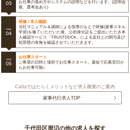
お仕事の進め方やシステムの説明などを行います。(説明会
03
後、選考会あり)
研修 / 本人確認
当社マニュアル＆講師による指導のもとで研修(家事スキル
step
学習)を修了いただいた後、公的身分証をご提出いただき本
04
人確認サービス「TRUSTDOCK」による反社との関与及び
犯罪歴の有無を確認させていただきます。
お仕事スタート
step
ご希望の日時と場所でお仕事スタート。最短で応募翌日か
05
らお仕事可能♪
CaSyではたらくメリットなど求人概要のご案内
家事代行求人TOP
千代田区周辺の他の求人を探す