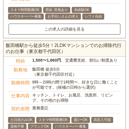
スキマ時間勤務OK
昇給･昇格あり
未経験OK
ハウスキーパー募集
お手伝いさんの求人
シフト自由
この求人の詳細を見る
飯田橋駅から徒歩5分！2LDKマンションでのお掃除代行
のお仕事（東京都千代田区）
1,500〜1,860円
、交通費支給、前払い制度あり
時給
飯田橋 徒歩5分
勤務地
（東京都千代田区付近）
8時～20時の間で1時間〜、好きな日に働くこと
勤務時間
が可能です。(候補の日時から選択)
キッチン、トイレ、お風呂、洗面所、リビン
仕事内容
グ、その他のお掃除
業務委託
契約形態
土日祝のみOK
スキマ時間勤務OK
週1〜OK
高収入可能
資格不要
ブランクOK
ハウスキーパー募集