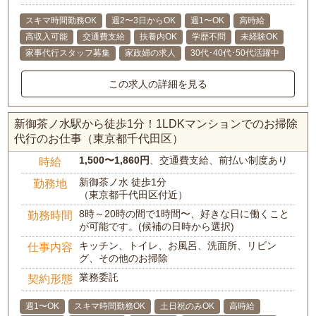
スキマ時間勤務OK
週2〜3日からOK
週1〜OK
高時給
高収入可能
交通費支給
扶養内OK
学歴不問
未経験OK
家事代行スタッフ募集
家政婦の求人
30代･40代･50代活躍中
この求人の詳細を見る
新御茶ノ水駅から徒歩1分！1LDKマンションでのお掃除
代行のお仕事（東京都千代田区）
1,500〜1,860円
、交通費支給、前払い制度あり
時給
新御茶ノ水 徒歩1分
勤務地
（東京都千代田区付近）
8時～20時の間で1時間〜、好きな日に働くこと
勤務時間
が可能です。(候補の日時から選択)
キッチン、トイレ、お風呂、洗面所、リビン
仕事内容
グ、その他のお掃除
業務委託
契約形態
週1〜OK
スキマ時間勤務OK
土日祝のみOK
高時給