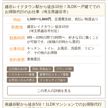
越谷レイクタウン駅から徒歩10分！3LDK一戸建てでの
お掃除代行のお仕事（埼玉県越谷市）
1,500〜1,860円
、交通費支給、前払い制度あり
時給
越谷レイクタウン 徒歩10分
勤務地
（埼玉県越谷市付近）
8時～20時の間で1時間〜、好きな日に働くこと
勤務時間
が可能です。(候補の日時から選択)
キッチン、トイレ、お風呂、洗面所、リビン
仕事内容
グ、その他のお掃除
業務委託
契約形態
土日祝のみOK
昇給･昇格あり
ブランクOK
ハウスキーパー募集
家事代行スタッフ募集
お手伝いさんの求人
インセンティブあり
この求人の詳細を見る
南越谷駅から徒歩5分！1LDKマンションでのお掃除代行