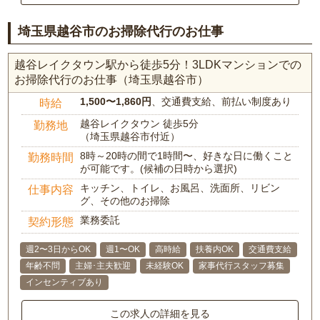
埼玉県越谷市のお掃除代行のお仕事
越谷レイクタウン駅から徒歩5分！3LDKマンションでの
お掃除代行のお仕事（埼玉県越谷市）
1,500〜1,860円
、交通費支給、前払い制度あり
時給
越谷レイクタウン 徒歩5分
勤務地
（埼玉県越谷市付近）
8時～20時の間で1時間〜、好きな日に働くこと
勤務時間
が可能です。(候補の日時から選択)
キッチン、トイレ、お風呂、洗面所、リビン
仕事内容
グ、その他のお掃除
業務委託
契約形態
週2〜3日からOK
週1〜OK
高時給
扶養内OK
交通費支給
年齢不問
主婦･主夫歓迎
未経験OK
家事代行スタッフ募集
インセンティブあり
この求人の詳細を見る