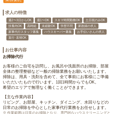
求人の特徴
週2〜3日からOK
週1〜OK
スキマ時間勤務OK
土日祝のみOK
扶養内OK
高時給
未経験OK
学歴不問
家政婦の求人
家事代行スタッフ募集
ハウスキーパー募集
お手伝いさんの求人
直行･直帰OK
お仕事内容
お掃除代行
お客様のご自宅を訪問し、お風呂や洗面所のお掃除、部屋
全体の整理整頓など一般の掃除業務をお願いいたします。
掃除は、用具・洗剤を含めて、全て事前にお客様にご準備
いただいたもので行います。1回1時間からでもOK。
希望のエリアで無理なく働くことができます。
【主な作業内容】
リビング、お部屋、キッチン、ダイニング、水回りなどの
日常のお掃除を中心とした家事代行業務をお任せします。
作業範囲は日常のお掃除となり、専門的なハウスクリーニングと