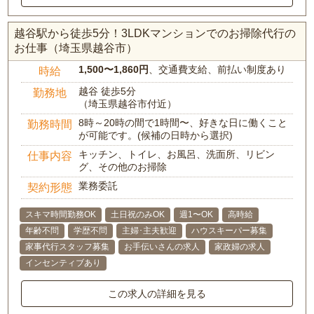
越谷駅から徒歩5分！3LDKマンションでのお掃除代行の
お仕事（埼玉県越谷市）
1,500〜1,860円
、交通費支給、前払い制度あり
時給
越谷 徒歩5分
勤務地
（埼玉県越谷市付近）
8時～20時の間で1時間〜、好きな日に働くこと
勤務時間
が可能です。(候補の日時から選択)
キッチン、トイレ、お風呂、洗面所、リビン
仕事内容
グ、その他のお掃除
業務委託
契約形態
スキマ時間勤務OK
土日祝のみOK
週1〜OK
高時給
年齢不問
学歴不問
主婦･主夫歓迎
ハウスキーパー募集
家事代行スタッフ募集
お手伝いさんの求人
家政婦の求人
インセンティブあり
この求人の詳細を見る