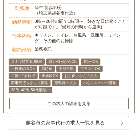
蒲生 徒歩10分
勤務地
（埼玉県越谷市付近）
8時～20時の間で1時間〜、好きな日に働くこと
勤務時間
が可能です。(候補の日時から選択)
キッチン、トイレ、お風呂、洗面所、リビン
仕事内容
グ、その他のお掃除
業務委託
契約形態
スキマ時間勤務OK
週2〜3日からOK
週1〜OK
土日祝のみOK
高時給
学歴不問
ブランクOK
主婦･主夫歓迎
未経験OK
お手伝いさんの求人
家事代行スタッフ募集
家政婦の求人
ハウスキーパー募集
30代･40代･50代活躍中
この求人の詳細を見る
越谷市の家事代行の求人一覧を見る