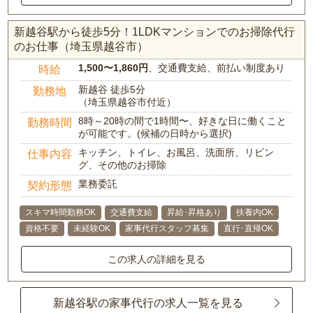
新越谷駅から徒歩5分！1LDKマンションでのお掃除代行
のお仕事（埼玉県越谷市）
1,500〜1,860円
、交通費支給、前払い制度あり
時給
新越谷 徒歩5分
勤務地
（埼玉県越谷市付近）
8時～20時の間で1時間〜、好きな日に働くこと
勤務時間
が可能です。(候補の日時から選択)
キッチン、トイレ、お風呂、洗面所、リビン
仕事内容
グ、その他のお掃除
業務委託
契約形態
スキマ時間勤務OK
交通費支給
昇給･昇格あり
扶養内OK
資格不要
未経験OK
家事代行スタッフ募集
直行･直帰OK
この求人の詳細を見る
新越谷駅の家事代行の求人一覧を見る