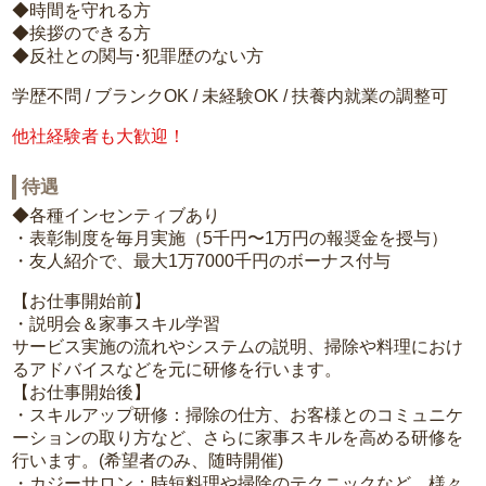
◆時間を守れる方
◆挨拶のできる方
◆反社との関与･犯罪歴のない方
学歴不問 / ブランクOK / 未経験OK / 扶養内就業の調整可
他社経験者も大歓迎！
待遇
◆各種インセンティブあり
・表彰制度を毎月実施（5千円〜1万円の報奨金を授与）
・友人紹介で、最大1万7000千円のボーナス付与
【お仕事開始前】
・説明会＆家事スキル学習
サービス実施の流れやシステムの説明、掃除や料理におけ
るアドバイスなどを元に研修を行います。
【お仕事開始後】
・スキルアップ研修：掃除の仕方、お客様とのコミュニケ
ーションの取り方など、さらに家事スキルを高める研修を
行います。(希望者のみ、随時開催)
・カジーサロン：時短料理や掃除のテクニックなど、様々