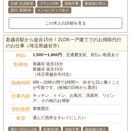
主婦･主夫歓迎
ブランクOK
資格不要
家政婦の求人
直行･直帰OK
インセンティブあり
この求人の詳細を見る
新越谷駅から徒歩15分！2LDK一戸建てでのお掃除代行
のお仕事（埼玉県越谷市）
1,500〜1,860円
、交通費支給、前払い制度あり
時給
南越谷 徒歩15分
勤務地
新越谷 徒歩15分
（埼玉県越谷市付近）
8時～20時の間で1時間〜、好きな日に働くこと
勤務時間
が可能です。(候補の日時から選択)
キッチン、トイレ、お風呂、洗面所、リビン
仕事内容
グ、その他のお掃除
業務委託
契約形態
選んだ箇所をキレイにしたい
希望
週2〜3日からOK
扶養内OK
資格不要
家政婦の求人