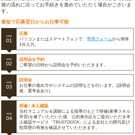
後の流れに沿ってお手続きを進めていただく場合がございま
す。
最短で応募翌日からお仕事可能
応募
step
パソコンまたはスマートフォンで、
専用フォーム
から簡単
01
1分入力。
説明会を予約
step
02
ご希望の日時から説明会を予約いただきます。
説明会
step
お仕事の進め方やシステムの説明などを行います。(説明会
03
後、選考会あり)
研修 / 本人確認
当社マニュアル＆講師による指導のもとで研修(家事スキル
step
学習)を修了いただいた後、公的身分証をご提出いただき本
04
人確認サービス「TRUSTDOCK」による反社との関与及び
犯罪歴の有無を確認させていただきます。