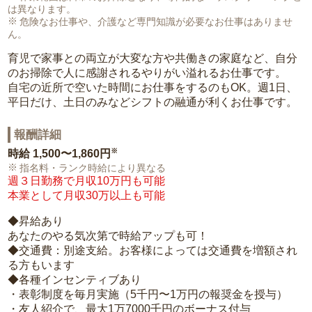
は異なります。
危険なお仕事や、介護など専門知識が必要なお仕事はありませ
ん。
育児で家事との両立が大変な方や共働きの家庭など、自分
のお掃除で人に感謝されるやりがい溢れるお仕事です。
自宅の近所で空いた時間にお仕事をするのもOK。週1日、
平日だけ、土日のみなどシフトの融通が利くお仕事です。
報酬詳細
※
時給
1,500〜1,860円
指名料・ランク時給により異なる
週３日勤務で月収10万円も可能
本業として月収30万以上も可能
◆昇給あり
あなたのやる気次第で時給アップも可！
◆交通費：別途支給。お客様によっては交通費を増額され
る方もいます
◆各種インセンティブあり
・表彰制度を毎月実施（5千円〜1万円の報奨金を授与）
・友人紹介で、最大1万7000千円のボーナス付与