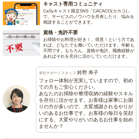
キャスト専用コミュニティ
CaSyキャスト限定SNS「CACACO(カカコ)」
で、サービスのノウハウを共有したり、悩みを
相談することができます。
資格・免許不要
お掃除やお料理が好き！、得意！という方であ
れば、どなたでも働いていただけます。年齢も
不問です。もちろん、資格や免許、職務経験が
あればそれを充分に活かしていただけます。
鈴野 寿子
本社サポートスタッフ
フォロー体制が充実していますので、初め
ての方もご安心ください。
あなたのお掃除や整理収納の経験やスキル
を存分に活かせます。お客様は家事にお困
りの方が多いので、大変感謝されるやりが
いのあるお仕事です。お客様の毎日を笑顔
にする、大変やりがいのあるお仕事を始め
ませんか？