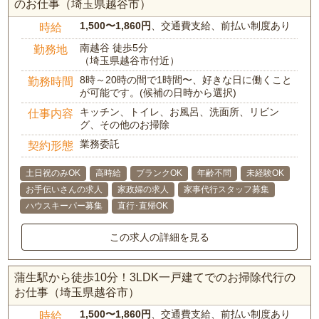
のお仕事（埼玉県越谷市）
1,500〜1,860円
、交通費支給、前払い制度あり
時給
南越谷 徒歩5分
勤務地
（埼玉県越谷市付近）
8時～20時の間で1時間〜、好きな日に働くこと
勤務時間
が可能です。(候補の日時から選択)
キッチン、トイレ、お風呂、洗面所、リビン
仕事内容
グ、その他のお掃除
業務委託
契約形態
土日祝のみOK
高時給
ブランクOK
年齢不問
未経験OK
お手伝いさんの求人
家政婦の求人
家事代行スタッフ募集
ハウスキーパー募集
直行･直帰OK
この求人の詳細を見る
蒲生駅から徒歩10分！3LDK一戸建てでのお掃除代行の
お仕事（埼玉県越谷市）
1,500〜1,860円
、交通費支給、前払い制度あり
時給