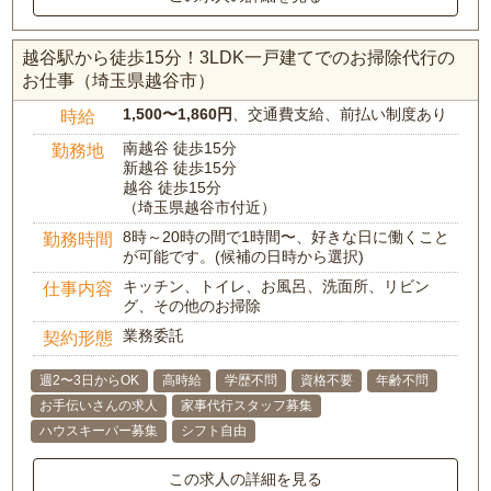
越谷駅から徒歩15分！3LDK一戸建てでのお掃除代行の
お仕事（埼玉県越谷市）
1,500〜1,860円
、交通費支給、前払い制度あり
時給
南越谷 徒歩15分
勤務地
新越谷 徒歩15分
越谷 徒歩15分
（埼玉県越谷市付近）
8時～20時の間で1時間〜、好きな日に働くこと
勤務時間
が可能です。(候補の日時から選択)
キッチン、トイレ、お風呂、洗面所、リビン
仕事内容
グ、その他のお掃除
業務委託
契約形態
週2〜3日からOK
高時給
学歴不問
資格不要
年齢不問
お手伝いさんの求人
家事代行スタッフ募集
ハウスキーパー募集
シフト自由
この求人の詳細を見る