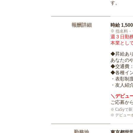
す。
報酬詳細
時給
1,50
指名料・
週３日勤務
本業として
◆昇給あ
あなたの
◆交通費
◆各種イ
・表彰制
・友人紹介
＼デビュー
ご応募から
CaSy
デビュー
勤務地
東京都世