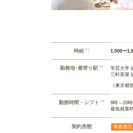
※1
時給
1,500〜1,
※2
勤務地･最寄り駅
学芸大学 
三軒茶屋 
（東京都
※3
勤務時間・シフト
8時～20
最低就業
契約形態
業務委託