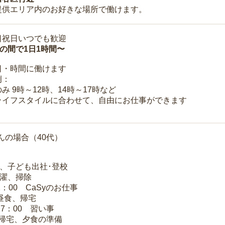
提供エリア内のお好きな場所で働けます。
日祝日いつでも歓迎
時の間で1日1時間〜
日・時間に働けます
例：
み 9時～12時、14時～17時など
ライフスタイルに合わせて、自由にお仕事ができます
んの場合（40代）
夫、子ども出社･登校
洗濯、掃除
2：00 CaSyのお仕事
 昼食、帰宅
17：00 習い事
 帰宅、夕食の準備