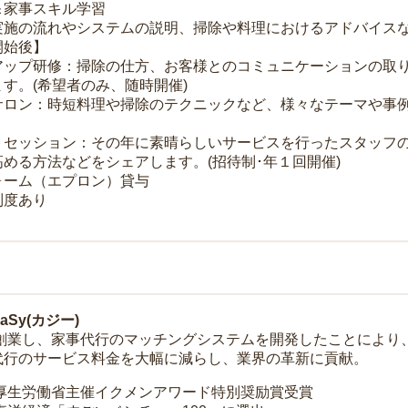
＆家事スキル学習
実施の流れやシステムの説明、掃除や料理におけるアドバイス
開始後】
アップ研修：掃除の仕方、お客様とのコミュニケーションの取
す。(希望者のみ、随時開催)
サロン：時短料理や掃除のテクニックなど、様々なテーマや事例
トセッション：その年に素晴らしいサービスを行ったスタッフ
める方法などをシェアします。(招待制･年１回開催)
ォーム（エプロン）貸与
制度あり
Sy(カジー)
年に創業し、家事代行のマッチングシステムを開発したことによ
代行のサービス料金を大幅に減らし、業界の革新に貢献。
 厚生労働省主催イクメンアワード特別奨励賞受賞