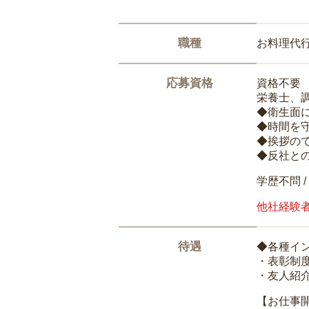
職種
お料理代
応募資格
資格不要
栄養士、
◆衛生面
◆時間を
◆挨拶の
◆反社と
学歴不問 /
他社経験
待遇
◆各種イ
・表彰制
・友人紹介
【お仕事