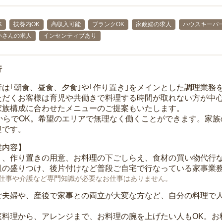
K
扶養内OK
高収入可能
ブランクOK
家政婦の求人
ハウスキーパ
いさんの求人
インセンティブあり
行
行は｢朝食、昼食、夕食｣や｢作り置き｣をメインとした調理業務
ただくお客様は育児や共働きで料理する時間が取れない方が中
家族構成に合わせたメニューのご提案もいたします。
間からでOK。希望のエリアで無理なく働くことができます。家
迎です。
業内容】
り、作り置きの用意、お料理の下ごしらえ、食材の買い物代行
皿の盛りつけ、後片付けなど普段ご自宅で行なっている家事業
仕事や介護など専門知識が必要なお仕事はありません。
ご夫婦や、産後で家事との両立が大変な方など、自分の料理で
庭料理から、アレンジまで、お料理の腕を上げたい人もOK。お