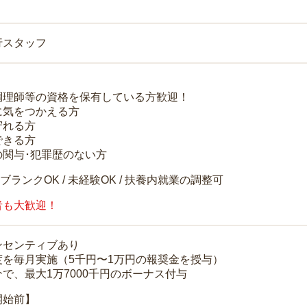
行スタッフ
調理師等の資格を保有している方歓迎！
に気をつかえる方
守れる方
できる方
の関与･犯罪歴のない方
 ブランクOK / 未経験OK / 扶養内就業の調整可
者も大歓迎！
ンセンティブあり
度を毎月実施（5千円〜1万円の報奨金を授与）
で、最大1万7000千円のボーナス付与
開始前】