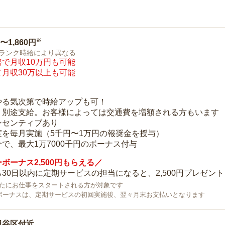
※
0〜1,860円
ランク時給により異なる
で月収10万円も可能
月収30万以上も可能
り
やる気次第で時給アップも可！
：別途支給。お客様によっては交通費を増額される方もいます
ンセンティブあり
度を毎月実施（5千円〜1万円の報奨金を授与）
で、最大1万7000千円のボーナス付与
ボーナス2,500円もらえる／
30日以内に定期サービスの担当になると、2,500円プレゼント
で新たにお仕事をスタートされる方が対象です
ボーナスは、定期サービスの初回実施後、翌々月末お支払いとなります
田谷区付近