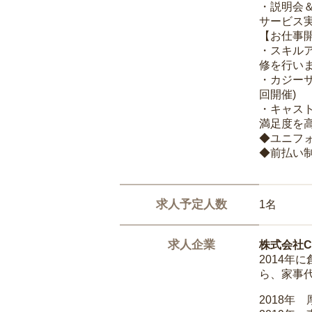
・説明会
サービス
【お仕事
・スキル
修を行いま
・カジー
回開催)
・キャス
満足度を高
◆ユニフ
◆前払い
求人予定人数
1名
求人企業
株式会社Ca
2014
ら、家事
2018年