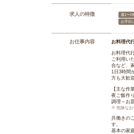
求人の特徴
週1〜O
お手伝
お仕事内容
お料理代
お料理代
ご利用い
合など、
1日3時
方も大歓
【主な作
夜ご飯作
調理～お
危険なお
共働きの
す。
基本の家