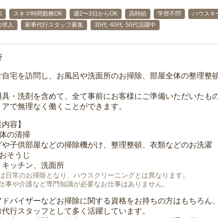
K
スキマ時間勤務OK
週2〜3日からOK
高時給
学歴不問
ハウスキ
の求人
家事代行スタッフ募集
30代･40代･50代活躍中
行
ご自宅を訪問し、お風呂や洗面所のお掃除、部屋全体の整理整
用具・洗剤を含めて、全て事前にお客様にご準備いただいたもの
リアで無理なく働くことができます。
業内容】
全体の清掃
グや子供部屋などの掃除機がけ、整理整頓、衣類などのお洗濯
のおそうじ
、キッチン、洗面所
は日常のお掃除となり、ハウスクリーニングとは異なります。
仕事や介護など専門知識が必要なお仕事はありません。
アドバイザーなどお掃除に関する資格をお持ちの方はもちろん
除代行スタッフとして多く活躍しています。