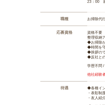
23：00 
職種
お掃除代
応募資格
資格不要
整理収納
◆お掃除
◆時間を
◆挨拶の
◆反社と
学歴不問 /
他社経験
待遇
◆各種イ
・表彰制
・友人紹介