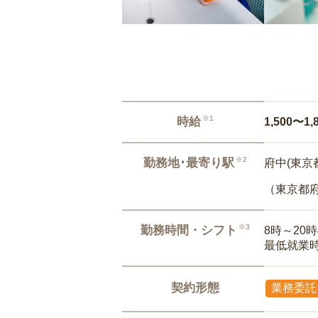
※1
時給
1,500〜1,
※2
勤務地･最寄り駅
府中(東京都
（東京都
※3
勤務時間・シフト
8時～20
最低就業
契約形態
業務委託