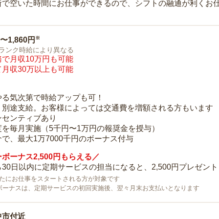
所で空いた時間にお仕事ができるので、シフトの融通が利くお
※
0〜1,860円
ランク時給により異なる
で月収10万円も可能
月収30万以上も可能
り
やる気次第で時給アップも可！
：別途支給。お客様によっては交通費を増額される方もいます
ンセンティブあり
度を毎月実施（5千円〜1万円の報奨金を授与）
で、最大1万7000千円のボーナス付与
ボーナス2,500円もらえる／
30日以内に定期サービスの担当になると、2,500円プレゼント
で新たにお仕事をスタートされる方が対象です
ボーナスは、定期サービスの初回実施後、翌々月末お支払いとなります
中市付近