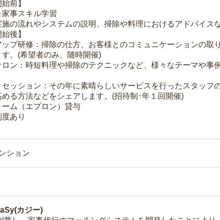
開始前】
＆家事スキル学習
実施の流れやシステムの説明、掃除や料理におけるアドバイス
開始後】
アップ研修：掃除の仕方、お客様とのコミュニケーションの取
す。(希望者のみ、随時開催)
サロン：時短料理や掃除のテクニックなど、様々なテーマや事例
トセッション：その年に素晴らしいサービスを行ったスタッフ
める方法などをシェアします。(招待制･年１回開催)
ォーム（エプロン）貸与
制度あり
マンション
Sy(カジー)