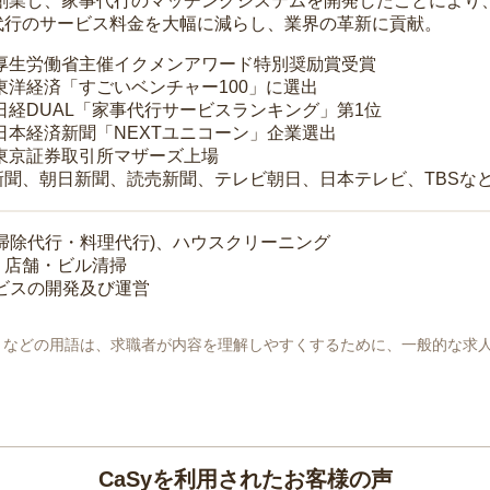
年に創業し、家事代行のマッチングシステムを開発したことによ
代行のサービス料金を大幅に減らし、業界の革新に貢献。
 厚生労働省主催イクメンアワード特別奨励賞受賞
 東洋経済「すごいベンチャー100」に選出
 日経DUAL「家事代行サービスランキング」第1位
 日本経済新聞「NEXTユニコーン」企業選出
 東京証券取引所マザーズ上場
新聞、朝日新聞、読売新聞、テレビ朝日、日本テレビ、TBSな
掃除代行・料理代行)、ハウスクリーニング
・店舗・ビル清掃
ービスの開発及び運営
地」などの用語は、求職者が内容を理解しやすくするために、一般的な求
CaSyを利用されたお客様の声