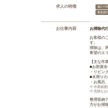
求人の特徴
週1〜O
家政婦
お仕事内容
お掃除代
お客様の
す。
掃除は、
希望のエ
【主な作
■お部屋
・リビン
■水周り
・お風呂
作業範囲
危険なお
整理収納
方がお掃