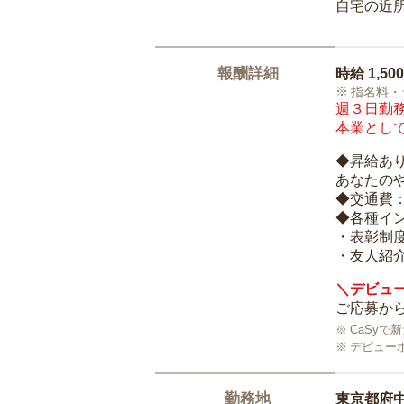
自宅の近
報酬詳細
時給
1,50
指名料・
週３日勤務
本業として
◆昇給あ
あなたの
◆交通費
◆各種イ
・表彰制
・友人紹介
＼デビュー
ご応募から
CaSy
デビュー
勤務地
東京都府