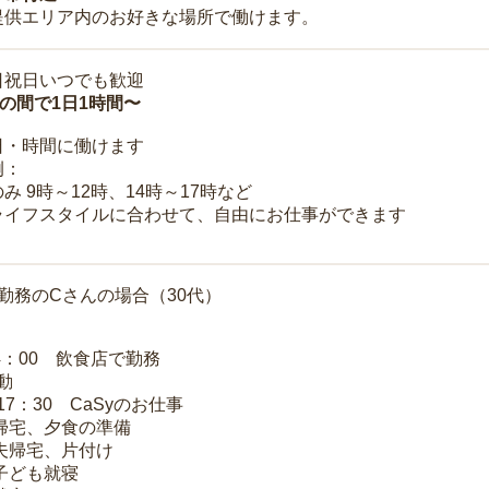
提供エリア内のお好きな場所で働けます。
日祝日いつでも歓迎
時の間で1日1時間〜
日・時間に働けます
例：
み 9時～12時、14時～17時など
ライフスタイルに合わせて、自由にお仕事ができます
勤務のCさんの場合（30代）
14：00 飲食店で勤務
移動
～17：30 CaSyのお仕事
 帰宅、夕食の準備
 夫帰宅、片付け
 子ども就寝