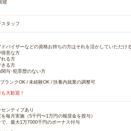
就寝
行スタッフ
アドバイザーなどの資格お持ちの方はそれを活かしていただけ
が得意な方
守れる方
できる方
の関与･犯罪歴のない方
 ブランクOK / 未経験OK / 扶養内就業の調整可
者も大歓迎！
ンセンティブあり
度を毎月実施（5千円〜1万円の報奨金を授与）
で、最大1万7000千円のボーナス付与