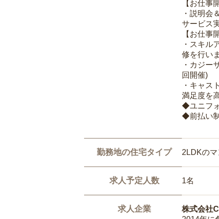
【お仕事
・説明会
サービス
【お仕事
・スキル
修を行いま
・カジー
回開催)
・キャス
満足度を高
◆ユニフ
◆前払い
勤務地の住宅タイプ
2LDKの
求人予定人数
1名
求人企業
株式会社Ca