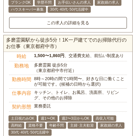
ブランクOK
学歴不問
お手伝いさんの求人
家政婦の求人
ハウスキーパー募集
30代･40代･50代活躍中
この求人の詳細を見る
多磨霊園駅から徒歩5分！1K一戸建てでのお掃除代行の
お仕事（東京都府中市）
1,500〜1,860円
、交通費支給、前払い制度あり
時給
多磨霊園 徒歩5分
勤務地
（東京都府中市付近）
8時～20時の間で1時間〜、好きな日に働くこと
勤務時間
が可能です。(候補の日時から選択)
キッチン、トイレ、お風呂、洗面所、リビン
仕事内容
グ、その他のお掃除
業務委託
契約形態
土日祝のみOK
週1〜OK
週2〜3日からOK
高収入可能
高時給
資格不要
年齢不問
主婦･主夫歓迎
家政婦の求人
30代･40代･50代活躍中