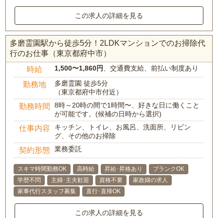
この求人の詳細を見る
多磨霊園駅から徒歩5分！2LDKマンションでのお掃除代
行のお仕事（東京都府中市）
1,500〜1,860円
、交通費支給、前払い制度あり
時給
多磨霊園 徒歩5分
勤務地
（東京都府中市付近）
8時～20時の間で1時間〜、好きな日に働くこと
勤務時間
が可能です。(候補の日時から選択)
キッチン、トイレ、お風呂、洗面所、リビン
仕事内容
グ、その他のお掃除
業務委託
契約形態
スキマ時間勤務OK
高時給
昇給･昇格あり
ブランクOK
学歴不問
主婦･主夫歓迎
資格不要
家政婦の求人
家事代行スタッフ募集
直行･直帰OK
この求人の詳細を見る