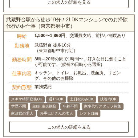
この求人の詳細を見る
武蔵野台駅から徒歩10分！2LDKマンションでのお掃除
代行のお仕事（東京都府中市）
1,500〜1,860円
、交通費支給、前払い制度あり
時給
武蔵野台 徒歩10分
勤務地
（東京都府中市付近）
8時～20時の間で1時間〜、好きな日に働くこと
勤務時間
が可能です。(候補の日時から選択)
キッチン、トイレ、お風呂、洗面所、リビン
仕事内容
グ、その他のお掃除
業務委託
契約形態
スキマ時間勤務OK
週1〜OK
土日祝のみOK
扶養内OK
学歴不問
主婦･主夫歓迎
年齢不問
家事代行スタッフ募集
家政婦の求人
お手伝いさんの求人
シフト自由
この求人の詳細を見る