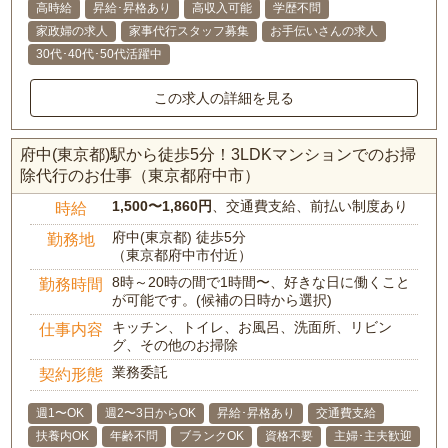
高時給
昇給･昇格あり
高収入可能
学歴不問
家政婦の求人
家事代行スタッフ募集
お手伝いさんの求人
30代･40代･50代活躍中
この求人の詳細を見る
府中(東京都)駅から徒歩5分！3LDKマンションでのお掃
除代行のお仕事（東京都府中市）
1,500〜1,860円
、交通費支給、前払い制度あり
時給
府中(東京都) 徒歩5分
勤務地
（東京都府中市付近）
8時～20時の間で1時間〜、好きな日に働くこと
勤務時間
が可能です。(候補の日時から選択)
キッチン、トイレ、お風呂、洗面所、リビン
仕事内容
グ、その他のお掃除
業務委託
契約形態
週1〜OK
週2〜3日からOK
昇給･昇格あり
交通費支給
扶養内OK
年齢不問
ブランクOK
資格不要
主婦･主夫歓迎