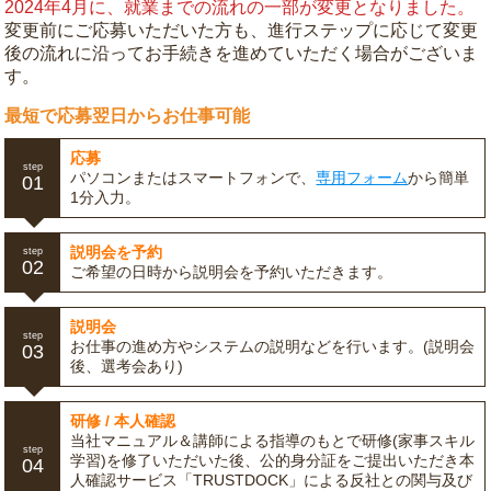
2024年4月に、就業までの流れの一部が変更となりました。
変更前にご応募いただいた方も、進行ステップに応じて変更
後の流れに沿ってお手続きを進めていただく場合がございま
す。
最短で応募翌日からお仕事可能
応募
step
パソコンまたはスマートフォンで、
専用フォーム
から簡単
01
1分入力。
説明会を予約
step
02
ご希望の日時から説明会を予約いただきます。
説明会
step
お仕事の進め方やシステムの説明などを行います。(説明会
03
後、選考会あり)
研修 / 本人確認
当社マニュアル＆講師による指導のもとで研修(家事スキル
step
学習)を修了いただいた後、公的身分証をご提出いただき本
04
人確認サービス「TRUSTDOCK」による反社との関与及び