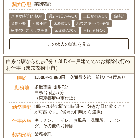
業務委託
契約形態
スキマ時間勤務OK
週2〜3日からOK
土日祝のみOK
高時給
資格不要
年齢不問
未経験OK
ハウスキーパー募集
家事代行スタッフ募集
家政婦の求人
直行･直帰OK
この求人の詳細を見る
白糸台駅から徒歩7分！3LDK一戸建てでのお掃除代行の
お仕事（東京都府中市）
1,500〜1,860円
、交通費支給、前払い制度あり
時給
多磨霊園 徒歩7分
勤務地
白糸台 徒歩7分
（東京都府中市付近）
8時～20時の間で1時間〜、好きな日に働くこと
勤務時間
が可能です。(候補の日時から選択)
キッチン、トイレ、お風呂、洗面所、リビン
仕事内容
グ、その他のお掃除
業務委託
契約形態