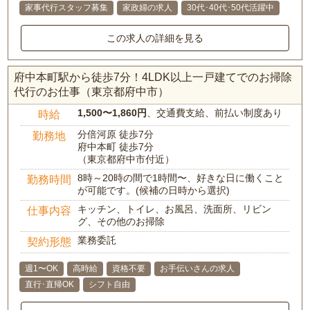
家事代行スタッフ募集
家政婦の求人
30代･40代･50代活躍中
この求人の詳細を見る
府中本町駅から徒歩7分！4LDK以上一戸建てでのお掃除
代行のお仕事（東京都府中市）
1,500〜1,860円
、交通費支給、前払い制度あり
時給
分倍河原 徒歩7分
勤務地
府中本町 徒歩7分
（東京都府中市付近）
8時～20時の間で1時間〜、好きな日に働くこと
勤務時間
が可能です。(候補の日時から選択)
キッチン、トイレ、お風呂、洗面所、リビン
仕事内容
グ、その他のお掃除
業務委託
契約形態
週1〜OK
高時給
資格不要
お手伝いさんの求人
直行･直帰OK
シフト自由