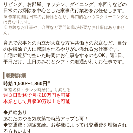
リビング、お部屋、キッチン、ダイニング、水回りなどの
日常のお掃除を中心とした家事代行業務をお任せします。
作業範囲は日常のお掃除となり、専門的なハウスクリーニングと
は異なります。
危険なお仕事や、介護など専門知識が必要なお仕事はありませ
ん。
育児で家事との両立が大変な方や共働きの家庭など、自分
のお掃除で人に感謝されるやりがい溢れるお仕事です。
自宅の近所で空いた時間にお仕事をするのもOK。週1日、
平日だけ、土日のみなどシフトの融通が利くお仕事です。
報酬詳細
※
時給
1,500〜1,860円
指名料・ランク時給により異なる
週３日勤務で月収10万円も可能
本業として月収30万以上も可能
◆昇給あり
あなたのやる気次第で時給アップも可！
◆交通費：別途支給。お客様によっては交通費を増額され
る方もいます