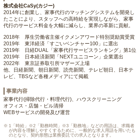
株式会社CaSy(カジー)
2014年に創業し、家事代行のマッチングシステムを開発し
たことにより、スタッフへの高時給を実現しながら、家事
代行のサービス料金を大幅に減らし、業界の革新に貢献。
2018年 厚生労働省主催イクメンアワード特別奨励賞受賞
2019年 東洋経済「すごいベンチャー100」に選出
2019年 日経DUAL「家事代行サービスランキング」第1位
2019年 日本経済新聞「NEXTユニコーン」企業選出
2022年 東京証券取引所マザーズ上場
他、日経新聞、朝日新聞、読売新聞、テレビ朝日、日本テ
レビ、TBSなど各種メディアにて掲載
事業内容
家事代行(掃除代行・料理代行)、ハウスクリーニング
オフィス・店舗・ビル清掃
WEBサービスの開発及び運営
1「時給」※2「勤務時間」※3「勤務地」などの用語は、求職者
が内容を理解しやすくするために、一般的な求人用語を用いたも
のとなり、契約形態は業務委託での求人となります。