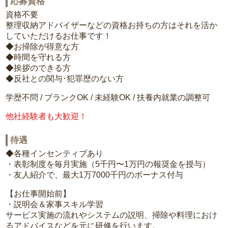
応募資格
資格不要
整理収納アドバイザーなどの資格お持ちの方はそれを活か
していただけるお仕事です！
◆お掃除が得意な方
◆時間を守れる方
◆挨拶のできる方
◆反社との関与･犯罪歴のない方
学歴不問 / ブランクOK / 未経験OK / 扶養内就業の調整可
他社経験者も大歓迎！
待遇
◆各種インセンティブあり
・表彰制度を毎月実施（5千円〜1万円の報奨金を授与）
・友人紹介で、最大1万7000千円のボーナス付与
【お仕事開始前】
・説明会＆家事スキル学習
サービス実施の流れやシステムの説明、掃除や料理におけ
るアドバイスなどを元に研修を行います。