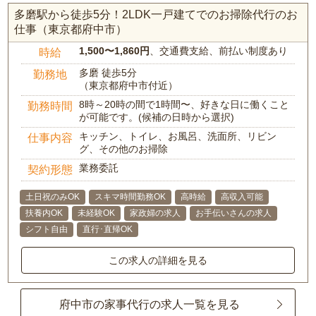
多磨駅から徒歩5分！2LDK一戸建てでのお掃除代行のお
仕事（東京都府中市）
1,500〜1,860円
、交通費支給、前払い制度あり
時給
多磨 徒歩5分
勤務地
（東京都府中市付近）
8時～20時の間で1時間〜、好きな日に働くこと
勤務時間
が可能です。(候補の日時から選択)
キッチン、トイレ、お風呂、洗面所、リビン
仕事内容
グ、その他のお掃除
業務委託
契約形態
土日祝のみOK
スキマ時間勤務OK
高時給
高収入可能
扶養内OK
未経験OK
家政婦の求人
お手伝いさんの求人
シフト自由
直行･直帰OK
この求人の詳細を見る
府中市の家事代行の求人一覧を見る