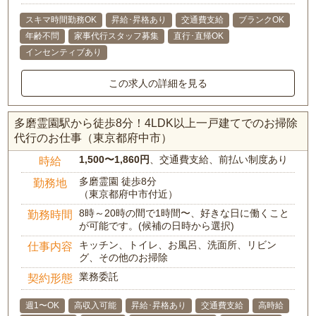
スキマ時間勤務OK
昇給･昇格あり
交通費支給
ブランクOK
年齢不問
家事代行スタッフ募集
直行･直帰OK
インセンティブあり
この求人の詳細を見る
多磨霊園駅から徒歩8分！4LDK以上一戸建てでのお掃除
代行のお仕事（東京都府中市）
1,500〜1,860円
、交通費支給、前払い制度あり
時給
多磨霊園 徒歩8分
勤務地
（東京都府中市付近）
8時～20時の間で1時間〜、好きな日に働くこと
勤務時間
が可能です。(候補の日時から選択)
キッチン、トイレ、お風呂、洗面所、リビン
仕事内容
グ、その他のお掃除
業務委託
契約形態
週1〜OK
高収入可能
昇給･昇格あり
交通費支給
高時給