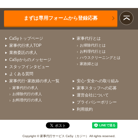
まずは専用フォームから登録応募
CaSyトップページ
家事代行とは
家事代行求人TOP
お掃除代行とは
お料理代行とは
業務委託の求人
ハウスクリーニングとは
CaSyからのメッセージ
家政婦とは
スタッフインタビュー
よくある質問
家事代行･家政婦の求人一覧
安心･安全への取り組み
家事代行の求人
家事スタッフへの応募
お掃除代行の求人
運営会社について
お料理代行の求人
プライバシーポリシー
利用規約
Copyright © 家事代行サービス CaSy（カジー） All rights reserved.