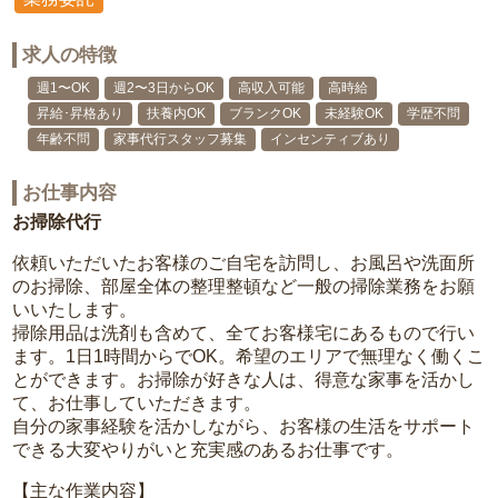
求人の特徴
週1〜OK
週2〜3日からOK
高収入可能
高時給
昇給･昇格あり
扶養内OK
ブランクOK
未経験OK
学歴不問
年齢不問
家事代行スタッフ募集
インセンティブあり
お仕事内容
お掃除代行
依頼いただいたお客様のご自宅を訪問し、お風呂や洗面所
のお掃除、部屋全体の整理整頓など一般の掃除業務をお願
いいたします。
掃除用品は洗剤も含めて、全てお客様宅にあるもので行い
ます。1日1時間からでOK。希望のエリアで無理なく働くこ
とができます。お掃除が好きな人は、得意な家事を活かし
て、お仕事していただきます。
自分の家事経験を活かしながら、お客様の生活をサポート
できる大変やりがいと充実感のあるお仕事です。
【主な作業内容】