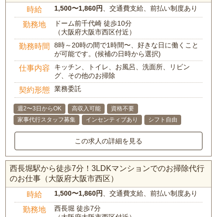
1,500〜1,860円
、交通費支給、前払い制度あり
時給
ドーム前千代崎 徒歩10分
勤務地
（大阪府大阪市西区付近）
8時～20時の間で1時間〜、好きな日に働くこと
勤務時間
が可能です。(候補の日時から選択)
キッチン、トイレ、お風呂、洗面所、リビン
仕事内容
グ、その他のお掃除
業務委託
契約形態
週2〜3日からOK
高収入可能
資格不要
家事代行スタッフ募集
インセンティブあり
シフト自由
この求人の詳細を見る
西長堀駅から徒歩7分！3LDKマンションでのお掃除代行
のお仕事（大阪府大阪市西区）
1,500〜1,860円
、交通費支給、前払い制度あり
時給
西長堀 徒歩7分
勤務地