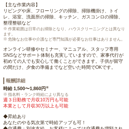
【主な作業内容】
リビングや床、フローリングの掃除、掃除機掛け、トイ
レ、浴室、洗面所の掃除、キッチン、ガスコンロの掃除、
整理整頓など
作業範囲は日常のお掃除となり、ハウスクリーニングとは異なり
ます。
危険なお仕事や介護など専門知識が必要なお仕事はありません。
オンライン研修やセミナー、マニュアル、スタッフ専用
SNSなどサポート体制も充実していますので、家事代行が
初めての人でも安心して働くことができます。子供が留守
の間だけ、夕食の準備までなど空いた時間でOKです。
報酬詳細
※
時給
1,500〜1,860円
指名料・ランク時給により異なる
週３日勤務で月収10万円も可能
本業として月収30万以上も可能
◆昇給あり
あなたのやる気次第で時給アップも可！
◆交通費：別途支給。お客様によっては交通費を増額され