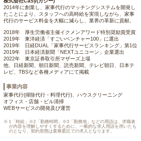
株式会社CaSy(カジー)
2014年に創業し、家事代行のマッチングシステムを開発し
たことにより、スタッフへの高時給を実現しながら、家事
代行のサービス料金を大幅に減らし、業界の革新に貢献。
2018年 厚生労働省主催イクメンアワード特別奨励賞受賞
2019年 東洋経済「すごいベンチャー100」に選出
2019年 日経DUAL「家事代行サービスランキング」第1位
2019年 日本経済新聞「NEXTユニコーン」企業選出
2022年 東京証券取引所マザーズ上場
他、日経新聞、朝日新聞、読売新聞、テレビ朝日、日本テ
レビ、TBSなど各種メディアにて掲載
事業内容
家事代行(掃除代行・料理代行)、ハウスクリーニング
オフィス・店舗・ビル清掃
WEBサービスの開発及び運営
1「時給」※2「勤務時間」※3「勤務地」などの用語は、求職者
が内容を理解しやすくするために、一般的な求人用語を用いたも
のとなり、契約形態は業務委託での求人となります。