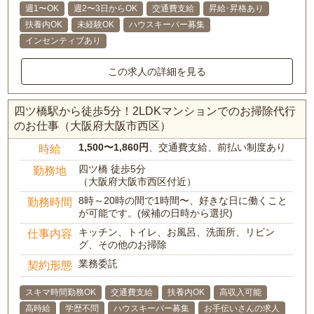
週1〜OK
週2〜3日からOK
交通費支給
昇給･昇格あり
扶養内OK
未経験OK
ハウスキーパー募集
インセンティブあり
この求人の詳細を見る
四ツ橋駅から徒歩5分！2LDKマンションでのお掃除代行
のお仕事（大阪府大阪市西区）
1,500〜1,860円
、交通費支給、前払い制度あり
時給
四ツ橋 徒歩5分
勤務地
（大阪府大阪市西区付近）
8時～20時の間で1時間〜、好きな日に働くこと
勤務時間
が可能です。(候補の日時から選択)
キッチン、トイレ、お風呂、洗面所、リビン
仕事内容
グ、その他のお掃除
業務委託
契約形態
スキマ時間勤務OK
交通費支給
扶養内OK
高収入可能
高時給
学歴不問
ハウスキーパー募集
お手伝いさんの求人