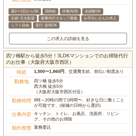
週2〜3日からOK
高時給
扶養内OK
未経験OK
主婦･主夫歓迎
家事代行スタッフ募集
お手伝いさんの求人
シフト自由
直行･直帰OK
この求人の詳細を見る
四ツ橋駅から徒歩5分！3LDKマンションでのお掃除代行
のお仕事（大阪府大阪市西区）
1,500〜1,860円
、交通費支給、前払い制度あり
時給
四ツ橋 徒歩5分
勤務地
西大橋 徒歩5分
（大阪府大阪市西区付近）
8時～20時の間で1時間〜、好きな日に働くこと
勤務時間
が可能です。(候補の日時から選択)
キッチン、トイレ、お風呂、洗面所、リビン
仕事内容
グ、その他のお掃除
業務委託
契約形態