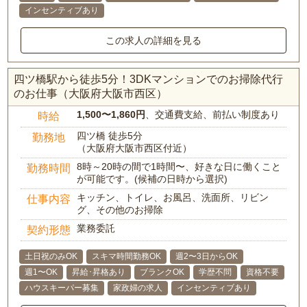
インセンティブあり
この求人の詳細を見る
四ツ橋駅から徒歩5分！3DKマンションでのお掃除代行
のお仕事（大阪府大阪市西区）
1,500〜1,860円
、交通費支給、前払い制度あり
時給
四ツ橋 徒歩5分
勤務地
（大阪府大阪市西区付近）
8時～20時の間で1時間〜、好きな日に働くこと
勤務時間
が可能です。(候補の日時から選択)
キッチン、トイレ、お風呂、洗面所、リビン
仕事内容
グ、その他のお掃除
業務委託
契約形態
土日祝のみOK
スキマ時間勤務OK
週2〜3日からOK
週1〜OK
昇給･昇格あり
ブランクOK
学歴不問
資格不要
ハウスキーパー募集
家政婦の求人
インセンティブあり