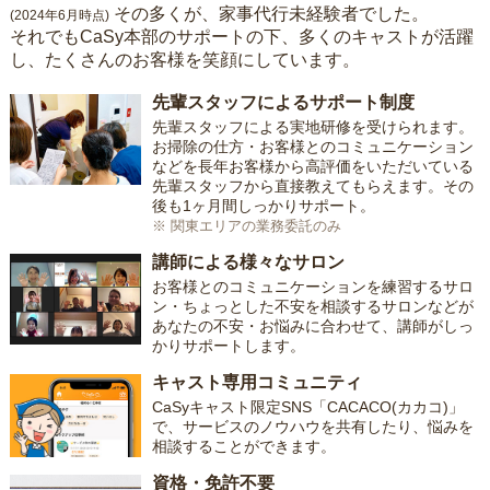
その多くが、家事代行未経験者でした。
(2024年6月時点)
それでもCaSy本部のサポートの下、多くのキャストが活躍
し、たくさんのお客様を笑顔にしています。
先輩スタッフによるサポート制度
先輩スタッフによる実地研修を受けられます。
お掃除の仕方・お客様とのコミュニケーション
などを長年お客様から高評価をいただいている
先輩スタッフから直接教えてもらえます。その
後も1ヶ月間しっかりサポート。
※ 関東エリアの業務委託のみ
講師による様々なサロン
お客様とのコミュニケーションを練習するサロ
ン・ちょっとした不安を相談するサロンなどが
あなたの不安・お悩みに合わせて、講師がしっ
かりサポートします。
キャスト専用コミュニティ
CaSyキャスト限定SNS「CACACO(カカコ)」
で、サービスのノウハウを共有したり、悩みを
相談することができます。
資格・免許不要