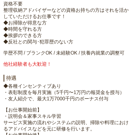
資格不要
整理収納アドバイザーなどの資格お持ちの方はそれを活か
していただけるお仕事です！
◆お掃除が得意な方
◆時間を守れる方
◆挨拶のできる方
◆反社との関与･犯罪歴のない方
学歴不問 / ブランクOK / 未経験OK / 扶養内就業の調整可
他社経験者も大歓迎！
待遇
◆各種インセンティブあり
・表彰制度を毎月実施（5千円〜1万円の報奨金を授与）
・友人紹介で、最大1万7000千円のボーナス付与
【お仕事開始前】
・説明会＆家事スキル学習
サービス実施の流れやシステムの説明、掃除や料理におけ
るアドバイスなどを元に研修を行います。