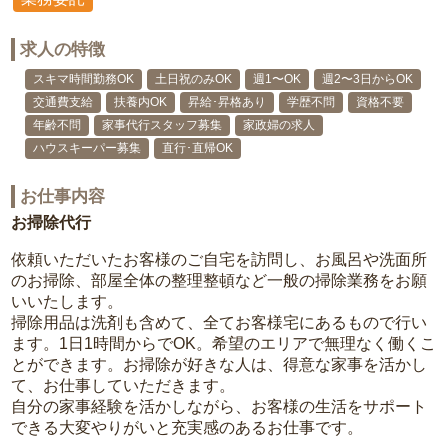
求人の特徴
スキマ時間勤務OK
土日祝のみOK
週1〜OK
週2〜3日からOK
交通費支給
扶養内OK
昇給･昇格あり
学歴不問
資格不要
年齢不問
家事代行スタッフ募集
家政婦の求人
ハウスキーパー募集
直行･直帰OK
お仕事内容
お掃除代行
依頼いただいたお客様のご自宅を訪問し、お風呂や洗面所
のお掃除、部屋全体の整理整頓など一般の掃除業務をお願
いいたします。
掃除用品は洗剤も含めて、全てお客様宅にあるもので行い
ます。1日1時間からでOK。希望のエリアで無理なく働くこ
とができます。お掃除が好きな人は、得意な家事を活かし
て、お仕事していただきます。
自分の家事経験を活かしながら、お客様の生活をサポート
できる大変やりがいと充実感のあるお仕事です。