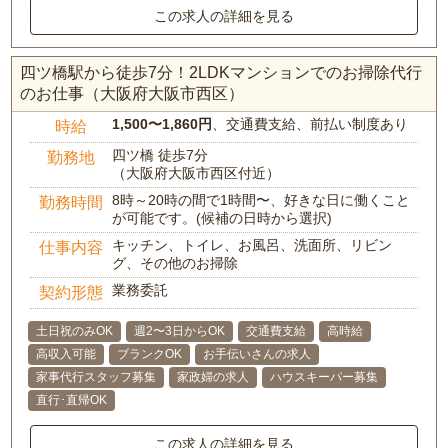
この求人の詳細を見る
四ツ橋駅から徒歩7分！2LDKマンションでのお掃除代行
のお仕事（大阪府大阪市西区）
1,500〜1,860円
、交通費支給、前払い制度あり
時給
四ツ橋 徒歩7分
勤務地
（大阪府大阪市西区付近）
8時～20時の間で1時間〜、好きな日に働くこと
勤務時間
が可能です。(候補の日時から選択)
キッチン、トイレ、お風呂、洗面所、リビン
仕事内容
グ、その他のお掃除
業務委託
契約形態
土日祝のみOK
週2〜3日からOK
交通費支給
高時給
高収入可能
ブランクOK
お手伝いさんの求人
家事代行スタッフ募集
家政婦の求人
ハウスキーパー募集
直行･直帰OK
この求人の詳細を見る