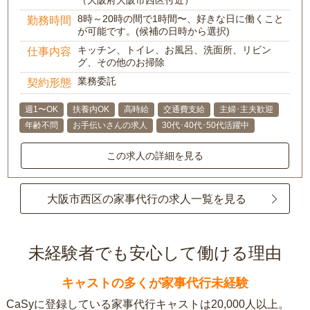
（大阪府大阪市西区付近）
8時～20時の間で1時間〜、好きな日に働くこと
勤務時間
が可能です。(候補の日時から選択)
キッチン、トイレ、お風呂、洗面所、リビン
仕事内容
グ、その他のお掃除
業務委託
契約形態
週1〜OK
扶養内OK
高時給
交通費支給
主婦･主夫歓迎
年齢不問
お手伝いさんの求人
30代･40代･50代活躍中
この求人の詳細を見る
大阪市西区の家事代行の求人一覧を見る
未経験者でも安心して働ける理由
キャストの多くが家事代行未経験
CaSyに登録している家事代行キャストは20,000人以上。