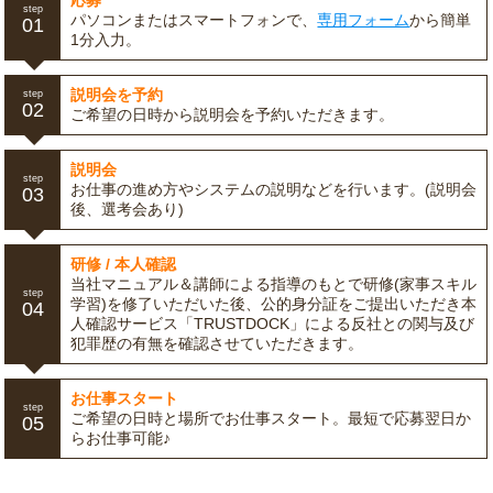
応募
step
パソコンまたはスマートフォンで、
専用フォーム
から簡単
01
1分入力。
説明会を予約
step
02
ご希望の日時から説明会を予約いただきます。
説明会
step
お仕事の進め方やシステムの説明などを行います。(説明会
03
後、選考会あり)
研修 / 本人確認
当社マニュアル＆講師による指導のもとで研修(家事スキル
step
学習)を修了いただいた後、公的身分証をご提出いただき本
04
人確認サービス「TRUSTDOCK」による反社との関与及び
犯罪歴の有無を確認させていただきます。
お仕事スタート
step
ご希望の日時と場所でお仕事スタート。最短で応募翌日か
05
らお仕事可能♪