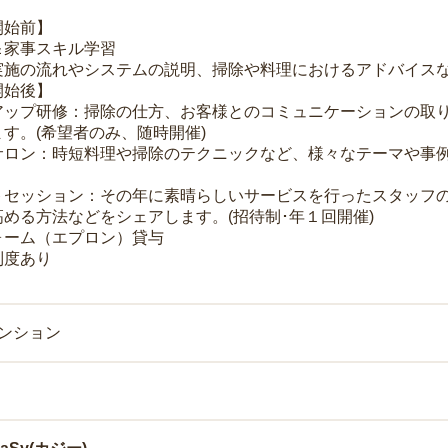
開始前】
＆家事スキル学習
実施の流れやシステムの説明、掃除や料理におけるアドバイス
開始後】
アップ研修：掃除の仕方、お客様とのコミュニケーションの取
す。(希望者のみ、随時開催)
サロン：時短料理や掃除のテクニックなど、様々なテーマや事例
トセッション：その年に素晴らしいサービスを行ったスタッフ
める方法などをシェアします。(招待制･年１回開催)
ォーム（エプロン）貸与
制度あり
マンション