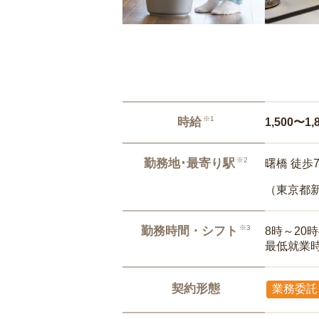
※1
時給
1,500〜1,
※2
勤務地･最寄り駅
曙橋 徒歩
（東京都
※3
勤務時間・シフト
8時～20
最低就業
契約形態
業務委託