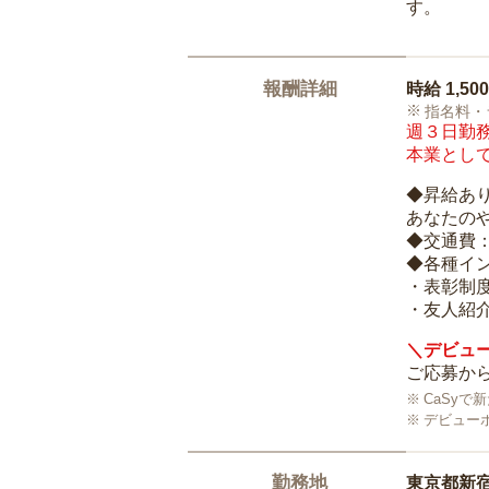
す。
報酬詳細
時給
1,50
指名料・
週３日勤務
本業として
◆昇給あ
あなたの
◆交通費
◆各種イ
・表彰制
・友人紹介
＼デビュー
ご応募から
CaSy
デビュー
勤務地
東京都新