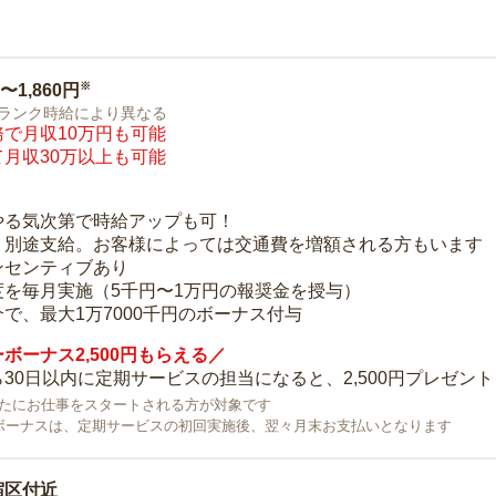
※
0〜1,860円
ランク時給により異なる
で月収10万円も可能
月収30万以上も可能
り
やる気次第で時給アップも可！
：別途支給。お客様によっては交通費を増額される方もいます
ンセンティブあり
度を毎月実施（5千円〜1万円の報奨金を授与）
で、最大1万7000千円のボーナス付与
ボーナス2,500円もらえる／
30日以内に定期サービスの担当になると、2,500円プレゼント
で新たにお仕事をスタートされる方が対象です
ボーナスは、定期サービスの初回実施後、翌々月末お支払いとなります
宿区付近