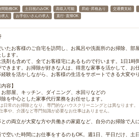
時間勤務OK
土日祝のみOK
高収入可能
昇給･昇格あり
交通費支給
の求人
お手伝いさんの求人
直行･直帰OK
行
だいたお客様のご自宅を訪問し、お風呂や洗面所のお掃除、部
たします。
は洗剤も含めて、全てお客様宅にあるもので行います。1日1時
ができます。お掃除が好きな人は、得意な家事を活かして、お
事経験を活かしながら、お客様の生活をサポートできる大変や
業内容】
、お部屋、キッチン、ダイニング、水回りなどの
掃除を中心とした家事代行業務をお任せします。
は日常のお掃除となり、専門的なハウスクリーニングとは異なります。
仕事や、介護など専門知識が必要なお仕事はありません。
事との両立が大変な方や共働きの家庭など、自分のお掃除で人
所で空いた時間にお仕事をするのもOK。週1日、平日だけ、土