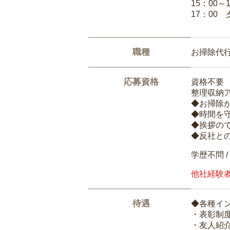
15：00
17：00
職種
お掃除代
応募資格
資格不要
整理収納
◆お掃除
◆時間を
◆挨拶の
◆反社と
学歴不問 /
他社経験
待遇
◆各種イ
・表彰制
・友人紹介