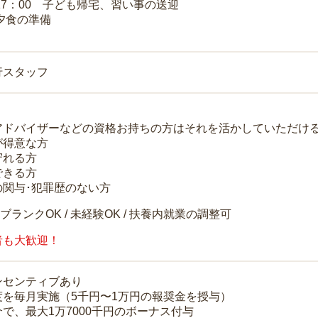
～17：00 子ども帰宅、習い事の送迎
 夕食の準備
行スタッフ
アドバイザーなどの資格お持ちの方はそれを活かしていただけ
が得意な方
守れる方
できる方
の関与･犯罪歴のない方
 ブランクOK / 未経験OK / 扶養内就業の調整可
者も大歓迎！
ンセンティブあり
度を毎月実施（5千円〜1万円の報奨金を授与）
で、最大1万7000千円のボーナス付与