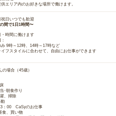
提供エリア内のお好きな場所で働けます。
日祝日いつでも歓迎
時の間で1日1時間〜
日・時間に働けます
例：
み 9時～12時、14時～17時など
ライフスタイルに合わせて、自由にお仕事ができます
んの場合（45歳）
起床
弁当･朝食作り
洗濯、掃除
移動
13：00 CaSyのお仕事
 昼食、買い物