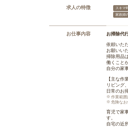
求人の特徴
スキマ
家政婦
お仕事内容
お掃除代
依頼いた
お願いい
掃除用品
働くこと
自分の家
【主な作
リビング
日常のお
作業範囲
危険なお
育児で家
す。
自宅の近