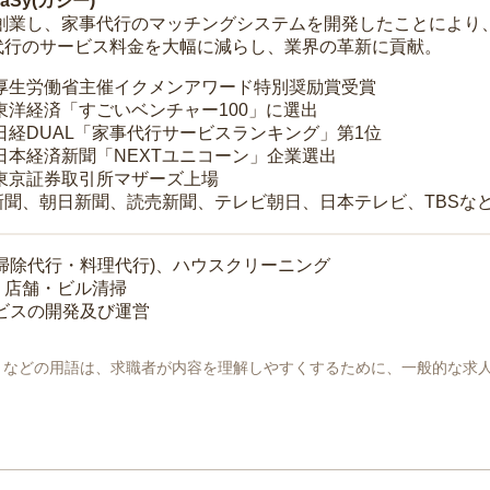
Sy(カジー)
年に創業し、家事代行のマッチングシステムを開発したことによ
代行のサービス料金を大幅に減らし、業界の革新に貢献。
 厚生労働省主催イクメンアワード特別奨励賞受賞
 東洋経済「すごいベンチャー100」に選出
 日経DUAL「家事代行サービスランキング」第1位
 日本経済新聞「NEXTユニコーン」企業選出
 東京証券取引所マザーズ上場
新聞、朝日新聞、読売新聞、テレビ朝日、日本テレビ、TBSな
掃除代行・料理代行)、ハウスクリーニング
・店舗・ビル清掃
ービスの開発及び運営
地」などの用語は、求職者が内容を理解しやすくするために、一般的な求