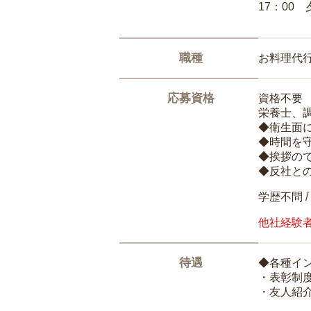
17：00
職種
お料理代
応募資格
資格不要
栄養士、
◆衛生面
◆時間を
◆挨拶の
◆反社と
学歴不問 /
他社経験
待遇
◆各種イ
・表彰制
・友人紹介