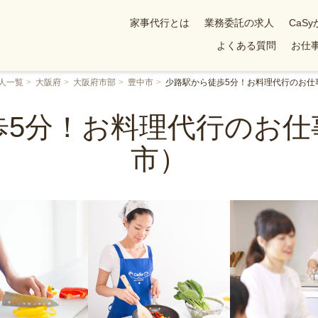
家事代行とは
業務委託の求人
CaS
よくある質問
お仕事
人一覧
大阪府
大阪府市部
豊中市
少路駅から徒歩5分！お料理代行のお仕
歩5分！お料理代行のお仕
市）