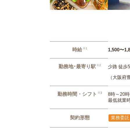
※1
時給
1,500〜1,
※2
勤務地･最寄り駅
少路 徒歩
（大阪府
※3
勤務時間・シフト
8時～20
最低就業
契約形態
業務委託