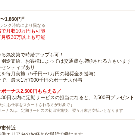
※
0〜1,860円
ランク時給により異なる
で月収10万円も可能
月収30万以上も可能
り
やる気次第で時給アップも可！
：別途支給。お客様によっては交通費を増額される方もいます
ンセンティブあり
度を毎月実施（5千円〜1万円の報奨金を授与）
で、最大1万7000千円のボーナス付与
ボーナス2,500円もらえる／
30日以内に定期サービスの担当になると、2,500円プレゼント
で新たにお仕事をスタートされる方が対象です
ボーナスは、定期サービスの初回実施後、翌々月末お支払いとなります
中市付近
提供エリア内のお好きな場所で働けます。