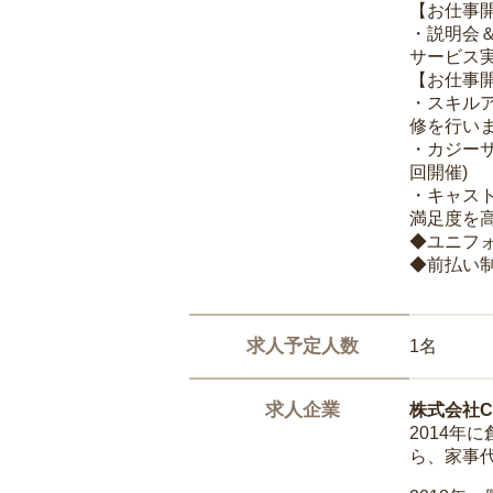
【お仕事
・説明会
サービス
【お仕事
・スキル
修を行いま
・カジー
回開催)
・キャス
満足度を高
◆ユニフ
◆前払い
求人予定人数
1名
求人企業
株式会社Ca
2014
ら、家事