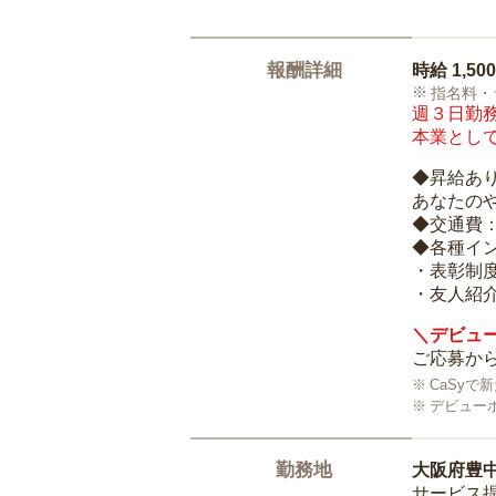
報酬詳細
時給
1,50
指名料・
週３日勤務
本業として
◆昇給あ
あなたの
◆交通費
◆各種イ
・表彰制
・友人紹介
＼デビュー
ご応募から
CaSy
デビュー
勤務地
大阪府豊
サービス