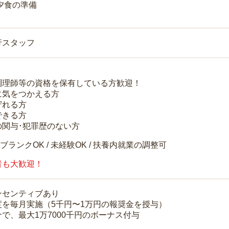
 夕食の準備
行スタッフ
調理師等の資格を保有している方歓迎！
に気をつかえる方
守れる方
できる方
の関与･犯罪歴のない方
 ブランクOK / 未経験OK / 扶養内就業の調整可
者も大歓迎！
ンセンティブあり
度を毎月実施（5千円〜1万円の報奨金を授与）
で、最大1万7000千円のボーナス付与