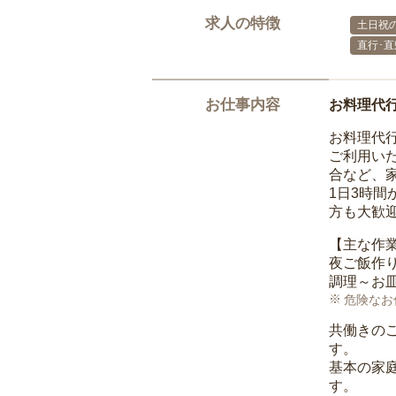
求人の特徴
土日祝の
直行･直
お仕事内容
お料理代
お料理代
ご利用い
合など、
1日3時
方も大歓
【主な作
夜ご飯作
調理～お
危険なお
共働きの
す。
基本の家
す。