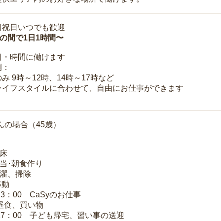
日祝日いつでも歓迎
時の間で1日1時間〜
日・時間に働けます
例：
み 9時～12時、14時～17時など
ライフスタイルに合わせて、自由にお仕事ができます
んの場合（45歳）
起床
弁当･朝食作り
洗濯、掃除
移動
13：00 CaSyのお仕事
 昼食、買い物
～17：00 子ども帰宅、習い事の送迎