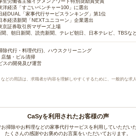
 厚生労働省主催イクメンアワード特別奨励賞受賞
 東洋経済「すごいベンチャー100」に選出
 日経DUAL「家事代行サービスランキング」第1位
 日本経済新聞「NEXTユニコーン」企業選出
 東京証券取引所マザーズ上場
新聞、朝日新聞、読売新聞、テレビ朝日、日本テレビ、TBSな
掃除代行・料理代行)、ハウスクリーニング
・店舗・ビル清掃
ービスの開発及び運営
地」などの用語は、求職者が内容を理解しやすくするために、一般的な求
CaSyを利用されたお客様の声
yでお掃除やお料理などの家事代行サービスを利用していただい
たくさんの感謝やお褒めのお言葉をいただいております。