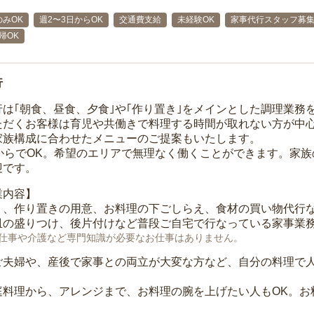
みOK
週2〜3日からOK
交通費支給
未経験OK
家事代行スタッフ募
帰OK
行
行は｢朝食、昼食、夕食｣や｢作り置き｣をメインとした調理業務
ただくお客様は育児や共働きで料理する時間が取れない方が中
家族構成に合わせたメニューのご提案もいたします。
間からでOK。希望のエリアで無理なく働くことができます。家
迎です。
業内容】
り、作り置きの用意、お料理の下ごしらえ、食材の買い物代行
皿の盛りつけ、後片付けなど普段ご自宅で行なっている家事業
仕事や介護など専門知識が必要なお仕事はありません。
ご夫婦や、産後で家事との両立が大変な方など、自分の料理で
庭料理から、アレンジまで、お料理の腕を上げたい人もOK。お