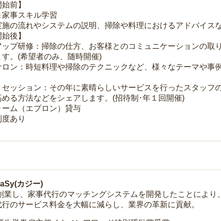
開始前】
＆家事スキル学習
実施の流れやシステムの説明、掃除や料理におけるアドバイス
開始後】
アップ研修：掃除の仕方、お客様とのコミュニケーションの取
す。(希望者のみ、随時開催)
サロン：時短料理や掃除のテクニックなど、様々なテーマや事例
トセッション：その年に素晴らしいサービスを行ったスタッフ
める方法などをシェアします。(招待制･年１回開催)
ォーム（エプロン）貸与
制度あり
Sy(カジー)
年に創業し、家事代行のマッチングシステムを開発したことによ
代行のサービス料金を大幅に減らし、業界の革新に貢献。