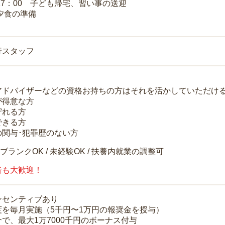
～17：00 子ども帰宅、習い事の送迎
 夕食の準備
行スタッフ
アドバイザーなどの資格お持ちの方はそれを活かしていただけ
が得意な方
守れる方
できる方
の関与･犯罪歴のない方
 ブランクOK / 未経験OK / 扶養内就業の調整可
者も大歓迎！
ンセンティブあり
度を毎月実施（5千円〜1万円の報奨金を授与）
で、最大1万7000千円のボーナス付与