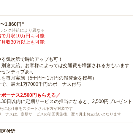
※
0〜1,860円
ランク時給により異なる
で月収10万円も可能
月収30万以上も可能
り
やる気次第で時給アップも可！
：別途支給。お客様によっては交通費を増額される方もいます
ンセンティブあり
度を毎月実施（5千円〜1万円の報奨金を授与）
で、最大1万7000千円のボーナス付与
ボーナス2,500円もらえる／
30日以内に定期サービスの担当になると、2,500円プレゼント
で新たにお仕事をスタートされる方が対象です
ボーナスは、定期サービスの初回実施後、翌々月末お支払いとなります
東区付近