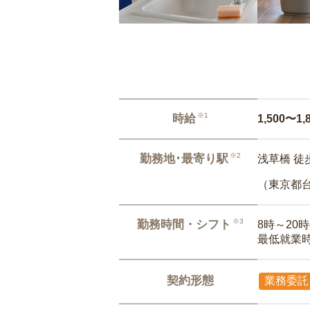
※1
時給
1,500〜1,
※2
勤務地･最寄り駅
浅草橋 徒
（東京都
※3
勤務時間・シフト
8時～20
最低就業
契約形態
業務委託