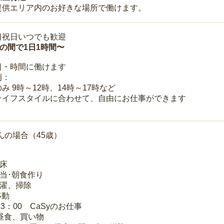
提供エリア内のお好きな場所で働けます。
日祝日いつでも歓迎
時の間で1日1時間〜
日・時間に働けます
例：
み 9時～12時、14時～17時など
ライフスタイルに合わせて、自由にお仕事ができます
んの場合（45歳）
起床
弁当･朝食作り
洗濯、掃除
移動
13：00 CaSyのお仕事
 昼食、買い物