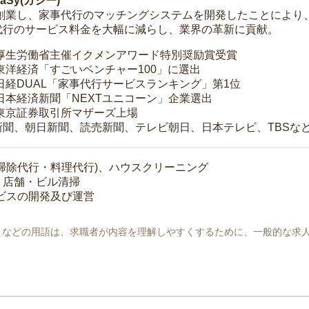
Sy(カジー)
年に創業し、家事代行のマッチングシステムを開発したことによ
代行のサービス料金を大幅に減らし、業界の革新に貢献。
 厚生労働省主催イクメンアワード特別奨励賞受賞
 東洋経済「すごいベンチャー100」に選出
 日経DUAL「家事代行サービスランキング」第1位
 日本経済新聞「NEXTユニコーン」企業選出
 東京証券取引所マザーズ上場
新聞、朝日新聞、読売新聞、テレビ朝日、日本テレビ、TBSな
掃除代行・料理代行)、ハウスクリーニング
・店舗・ビル清掃
ービスの開発及び運営
地」などの用語は、求職者が内容を理解しやすくするために、一般的な求