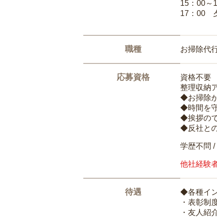
15：00
17：00
職種
お掃除代
応募資格
資格不要
整理収納
◆お掃除
◆時間を
◆挨拶の
◆反社と
学歴不問 /
他社経験
待遇
◆各種イ
・表彰制
・友人紹介