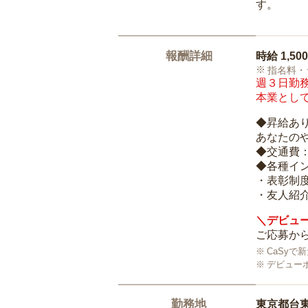
す。
報酬詳細
時給
1,50
指名料・
週３日勤務
本業として
◆昇給あ
あなたの
◆交通費
◆各種イ
・表彰制
・友人紹介
＼デビュー
ご応募から
CaSy
デビュー
勤務地
東京都台