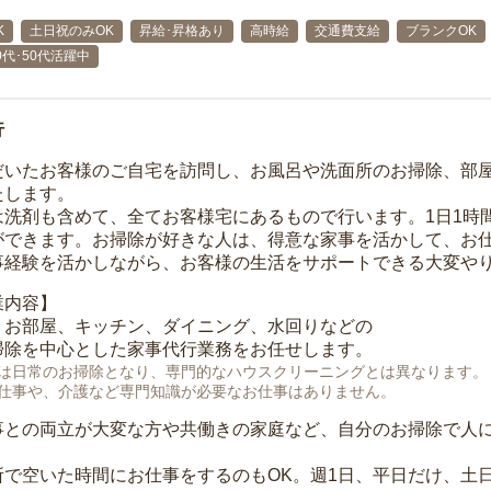
K
土日祝のみOK
昇給･昇格あり
高時給
交通費支給
ブランクOK
40代･50代活躍中
行
だいたお客様のご自宅を訪問し、お風呂や洗面所のお掃除、部
たします。
は洗剤も含めて、全てお客様宅にあるもので行います。1日1時
ができます。お掃除が好きな人は、得意な家事を活かして、お
事経験を活かしながら、お客様の生活をサポートできる大変や
業内容】
、お部屋、キッチン、ダイニング、水回りなどの
掃除を中心とした家事代行業務をお任せします。
は日常のお掃除となり、専門的なハウスクリーニングとは異なります。
仕事や、介護など専門知識が必要なお仕事はありません。
事との両立が大変な方や共働きの家庭など、自分のお掃除で人
所で空いた時間にお仕事をするのもOK。週1日、平日だけ、土