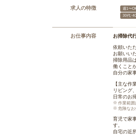
求人の特徴
週1〜O
30代･
お仕事内容
お掃除代
依頼いた
お願いい
掃除用品
働くこと
自分の家
【主な作
リビング
日常のお
作業範囲
危険なお
育児で家
す。
自宅の近