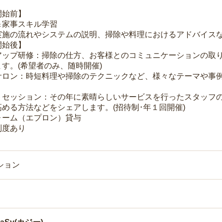
開始前】
＆家事スキル学習
実施の流れやシステムの説明、掃除や料理におけるアドバイス
開始後】
アップ研修：掃除の仕方、お客様とのコミュニケーションの取
す。(希望者のみ、随時開催)
サロン：時短料理や掃除のテクニックなど、様々なテーマや事例
トセッション：その年に素晴らしいサービスを行ったスタッフ
める方法などをシェアします。(招待制･年１回開催)
ォーム（エプロン）貸与
制度あり
ション