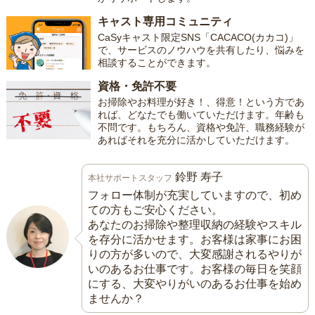
キャスト専用コミュニティ
CaSyキャスト限定SNS「CACACO(カカコ)」
で、サービスのノウハウを共有したり、悩みを
相談することができます。
資格・免許不要
お掃除やお料理が好き！、得意！という方であ
れば、どなたでも働いていただけます。年齢も
不問です。もちろん、資格や免許、職務経験が
あればそれを充分に活かしていただけます。
鈴野 寿子
本社サポートスタッフ
フォロー体制が充実していますので、初め
ての方もご安心ください。
あなたのお掃除や整理収納の経験やスキル
を存分に活かせます。お客様は家事にお困
りの方が多いので、大変感謝されるやりが
いのあるお仕事です。お客様の毎日を笑顔
にする、大変やりがいのあるお仕事を始め
ませんか？