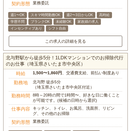
業務委託
契約形態
週1〜OK
スキマ時間勤務OK
週2〜3日からOK
高時給
学歴不問
ブランクOK
未経験OK
家政婦の求人
インセンティブあり
シフト自由
この求人の詳細を見る
北与野駅から徒歩5分！1LDKマンションでのお掃除代行
のお仕事（埼玉県さいたま市中央区）
1,500〜1,860円
、交通費支給、前払い制度あり
時給
北与野 徒歩5分
勤務地
（埼玉県さいたま市中央区付近）
8時～20時の間で1時間〜、好きな日に働くこと
勤務時間
が可能です。(候補の日時から選択)
キッチン、トイレ、お風呂、洗面所、リビン
仕事内容
グ、その他のお掃除
業務委託
契約形態