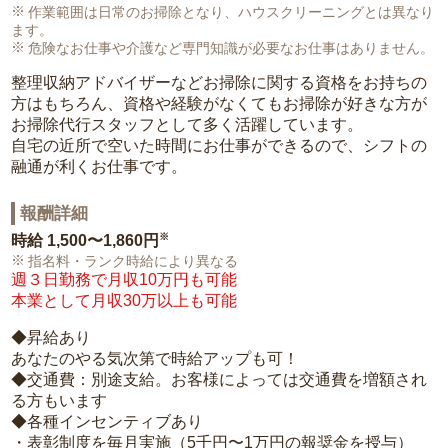
作業範囲は日常のお掃除となり、ハウスクリーニングとは異なり
ます。
危険なお仕事や介護など専門知識が必要なお仕事はありません。
整理収納アドバイザーなどお掃除に関する資格をお持ちの
方はもちろん、資格や経験がなくてもお掃除が好きな方が
お掃除代行スタッフとして多く活躍しています。
自宅の近所で空いた時間にお仕事ができるので、シフトの
融通が利くお仕事です。
報酬詳細
※
時給
1,500〜1,860円
指名料・ランク時給により異なる
週３日勤務で月収10万円も可能
本業として月収30万以上も可能
◆昇給あり
あなたのやる気次第で時給アップも可！
◆交通費：別途支給。お客様によっては交通費を増額され
る方もいます
◆各種インセンティブあり
・表彰制度を毎月実施（5千円〜1万円の報奨金を授与）