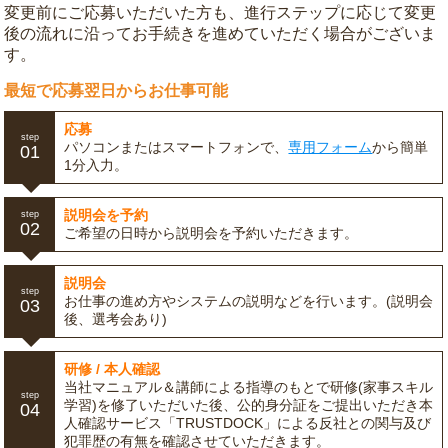
変更前にご応募いただいた方も、進行ステップに応じて変更
後の流れに沿ってお手続きを進めていただく場合がございま
す。
最短で応募翌日からお仕事可能
応募
step
パソコンまたはスマートフォンで、
専用フォーム
から簡単
01
1分入力。
説明会を予約
step
02
ご希望の日時から説明会を予約いただきます。
説明会
step
お仕事の進め方やシステムの説明などを行います。(説明会
03
後、選考会あり)
研修 / 本人確認
当社マニュアル＆講師による指導のもとで研修(家事スキル
step
学習)を修了いただいた後、公的身分証をご提出いただき本
04
人確認サービス「TRUSTDOCK」による反社との関与及び
犯罪歴の有無を確認させていただきます。