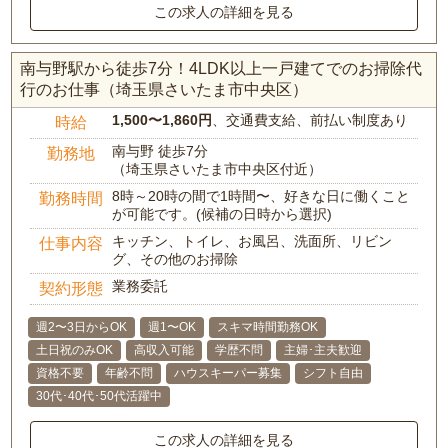
この求人の詳細を見る
南与野駅から徒歩7分！4LDK以上一戸建てでのお掃除代
行のお仕事（埼玉県さいたま市中央区）
1,500〜1,860円
、交通費支給、前払い制度あり
時給
南与野 徒歩7分
勤務地
（埼玉県さいたま市中央区付近）
8時～20時の間で1時間〜、好きな日に働くこと
勤務時間
が可能です。(候補の日時から選択)
キッチン、トイレ、お風呂、洗面所、リビン
仕事内容
グ、その他のお掃除
業務委託
契約形態
週2〜3日からOK
週1〜OK
スキマ時間勤務OK
土日祝のみOK
高収入可能
学歴不問
主婦･主夫歓迎
資格不要
年齢不問
ハウスキーパー募集
シフト自由
30代･40代･50代活躍中
この求人の詳細を見る