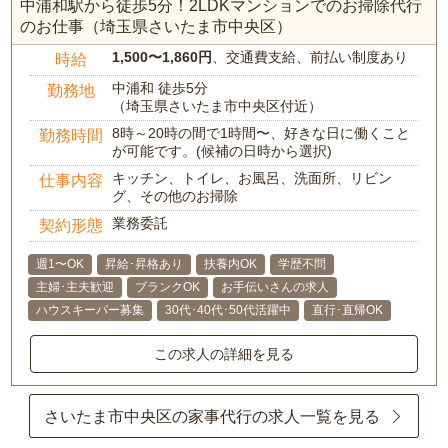
中浦和駅から徒歩5分！2LDKマンションでのお掃除代行
のお仕事（埼玉県さいたま市中央区）
1,500〜1,860円
、交通費支給、前払い制度あり
時給
中浦和 徒歩5分
勤務地
（埼玉県さいたま市中央区付近）
8時～20時の間で1時間〜、好きな日に働くこと
勤務時間
が可能です。(候補の日時から選択)
キッチン、トイレ、お風呂、洗面所、リビン
仕事内容
グ、その他のお掃除
業務委託
契約形態
週1〜OK
昇給･昇格あり
扶養内OK
学歴不問
主婦･主夫歓迎
ブランクOK
お手伝いさんの求人
ハウスキーパー募集
30代･40代･50代活躍中
直行･直帰OK
この求人の詳細を見る
さいたま市中央区の家事代行の求人一覧を見る