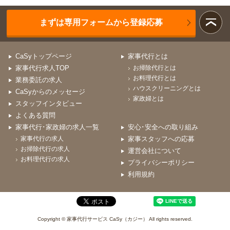
まずは専用フォームから登録応募
CaSyトップページ
家事代行とは
家事代行求人TOP
お掃除代行とは
お料理代行とは
業務委託の求人
ハウスクリーニングとは
CaSyからのメッセージ
家政婦とは
スタッフインタビュー
よくある質問
家事代行･家政婦の求人一覧
安心･安全への取り組み
家事代行の求人
家事スタッフへの応募
お掃除代行の求人
運営会社について
お料理代行の求人
プライバシーポリシー
利用規約
Copyright © 家事代行サービス CaSy（カジー） All rights reserved.