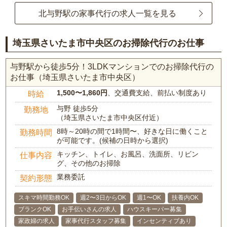
北与野駅の家事代行の求人一覧を見る
埼玉県さいたま市中央区のお掃除代行のお仕事
与野駅から徒歩5分！3LDKマンションでのお掃除代行の
お仕事（埼玉県さいたま市中央区）
1,500〜1,860円
、交通費支給、前払い制度あり
時給
与野 徒歩5分
勤務地
（埼玉県さいたま市中央区付近）
8時～20時の間で1時間〜、好きな日に働くこと
勤務時間
が可能です。(候補の日時から選択)
キッチン、トイレ、お風呂、洗面所、リビン
仕事内容
グ、その他のお掃除
業務委託
契約形態
スキマ時間勤務OK
週2〜3日からOK
週1〜OK
扶養内OK
ブランクOK
お手伝いさんの求人
ハウスキーパー募集
家政婦の求人
家事代行スタッフ募集
インセンティブあり