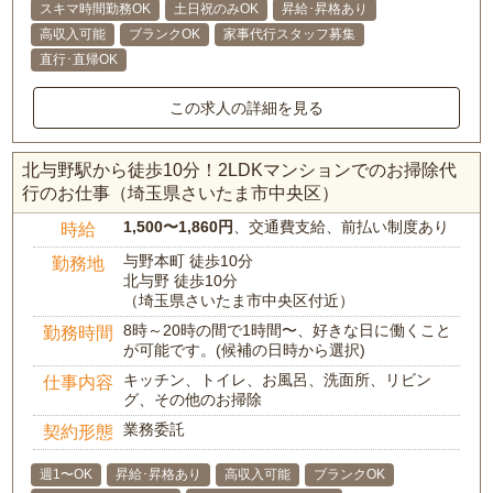
スキマ時間勤務OK
土日祝のみOK
昇給･昇格あり
高収入可能
ブランクOK
家事代行スタッフ募集
直行･直帰OK
この求人の詳細を見る
北与野駅から徒歩10分！2LDKマンションでのお掃除代
行のお仕事（埼玉県さいたま市中央区）
1,500〜1,860円
、交通費支給、前払い制度あり
時給
与野本町 徒歩10分
勤務地
北与野 徒歩10分
（埼玉県さいたま市中央区付近）
8時～20時の間で1時間〜、好きな日に働くこと
勤務時間
が可能です。(候補の日時から選択)
キッチン、トイレ、お風呂、洗面所、リビン
仕事内容
グ、その他のお掃除
業務委託
契約形態
週1〜OK
昇給･昇格あり
高収入可能
ブランクOK