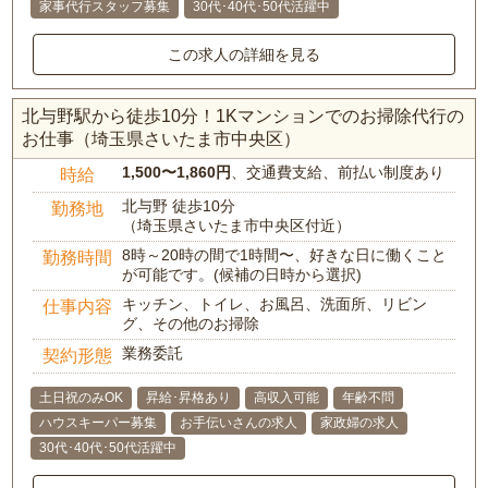
家事代行スタッフ募集
30代･40代･50代活躍中
この求人の詳細を見る
北与野駅から徒歩10分！1Kマンションでのお掃除代行の
お仕事（埼玉県さいたま市中央区）
1,500〜1,860円
、交通費支給、前払い制度あり
時給
北与野 徒歩10分
勤務地
（埼玉県さいたま市中央区付近）
8時～20時の間で1時間〜、好きな日に働くこと
勤務時間
が可能です。(候補の日時から選択)
キッチン、トイレ、お風呂、洗面所、リビン
仕事内容
グ、その他のお掃除
業務委託
契約形態
土日祝のみOK
昇給･昇格あり
高収入可能
年齢不問
ハウスキーパー募集
お手伝いさんの求人
家政婦の求人
30代･40代･50代活躍中