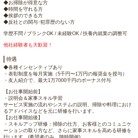
◆お掃除が得意な方
◆時間を守れる方
◆挨拶のできる方
◆反社との関与･犯罪歴のない方
学歴不問 / ブランクOK / 未経験OK / 扶養内就業の調整可
他社経験者も大歓迎！
待遇
◆各種インセンティブあり
・表彰制度を毎月実施（5千円〜1万円の報奨金を授与）
・友人紹介で、最大1万7000千円のボーナス付与
【お仕事開始前】
・説明会＆家事スキル学習
サービス実施の流れやシステムの説明、掃除や料理におけ
るアドバイスなどを元に研修を行います。
【お仕事開始後】
・スキルアップ研修：掃除の仕方、お客様とのコミュニケ
ーションの取り方など、さらに家事スキルを高める研修を
行います。(希望者のみ、随時開催)