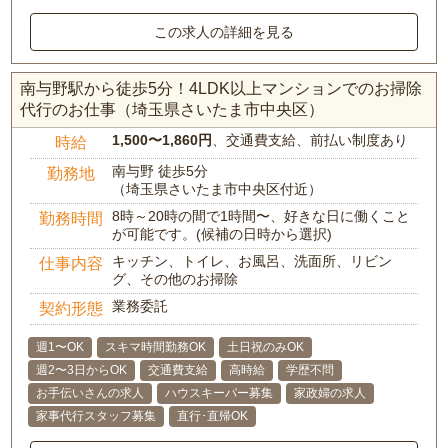
この求人の詳細を見る
南与野駅から徒歩5分！4LDK以上マンションでのお掃除
代行のお仕事（埼玉県さいたま市中央区）
1,500〜1,860円
、交通費支給、前払い制度あり
時給
南与野 徒歩5分
勤務地
（埼玉県さいたま市中央区付近）
8時～20時の間で1時間〜、好きな日に働くこと
勤務時間
が可能です。(候補の日時から選択)
キッチン、トイレ、お風呂、洗面所、リビン
仕事内容
グ、その他のお掃除
業務委託
契約形態
週1〜OK
スキマ時間勤務OK
土日祝のみOK
週2〜3日からOK
交通費支給
高時給
学歴不問
お手伝いさんの求人
ハウスキーパー募集
家政婦の求人
家事代行スタッフ募集
直行･直帰OK