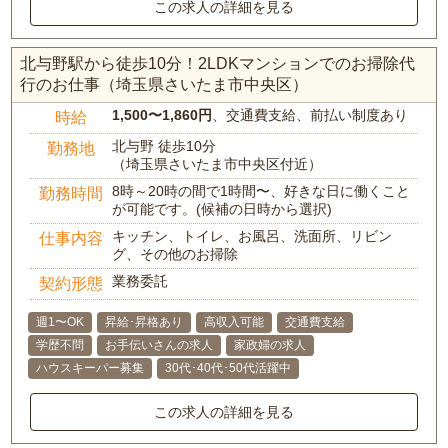
この求人の詳細を見る
北与野駅から徒歩10分！2LDKマンションでのお掃除代
行のお仕事（埼玉県さいたま市中央区）
1,500〜1,860円
、交通費支給、前払い制度あり
時給
北与野 徒歩10分
勤務地
（埼玉県さいたま市中央区付近）
8時～20時の間で1時間〜、好きな日に働くこと
勤務時間
が可能です。(候補の日時から選択)
キッチン、トイレ、お風呂、洗面所、リビン
仕事内容
グ、その他のお掃除
業務委託
契約形態
週1〜OK
昇給･昇格あり
高収入可能
交通費支給
学歴不問
お手伝いさんの求人
家政婦の求人
ハウスキーパー募集
30代･40代･50代活躍中
この求人の詳細を見る