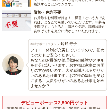
相談することができます。
資格・免許不要
お掃除やお料理が好き！、得意！という方であ
れば、どなたでも働いていただけます。年齢も
不問です。もちろん、資格や免許、職務経験が
あればそれを充分に活かしていただけます。
鈴野 寿子
本社サポートスタッフ
フォロー体制が充実していますので、初め
ての方もご安心ください。
あなたのお掃除や整理収納の経験やスキル
を存分に活かせます。お客様は家事にお困
りの方が多いので、大変感謝されるやりが
いのあるお仕事です。お客様の毎日を笑顔
にする、大変やりがいのあるお仕事を始め
ませんか？
デビューボーナス2,500円ゲット
家事代行キャストの求人に応募後、30日以内に定期サ