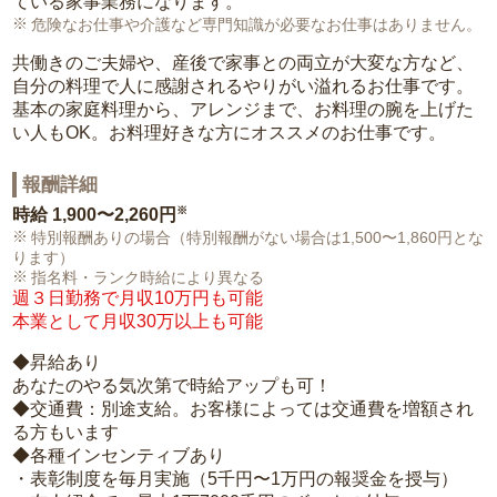
ている家事業務になります。
危険なお仕事や介護など専門知識が必要なお仕事はありません。
共働きのご夫婦や、産後で家事との両立が大変な方など、
自分の料理で人に感謝されるやりがい溢れるお仕事です。
基本の家庭料理から、アレンジまで、お料理の腕を上げた
い人もOK。お料理好きな方にオススメのお仕事です。
報酬詳細
※
時給
1,900〜2,260円
特別報酬ありの場合（特別報酬がない場合は1,500〜1,860円とな
ります）
指名料・ランク時給により異なる
週３日勤務で月収10万円も可能
本業として月収30万以上も可能
◆昇給あり
あなたのやる気次第で時給アップも可！
◆交通費：別途支給。お客様によっては交通費を増額され
る方もいます
◆各種インセンティブあり
・表彰制度を毎月実施（5千円〜1万円の報奨金を授与）