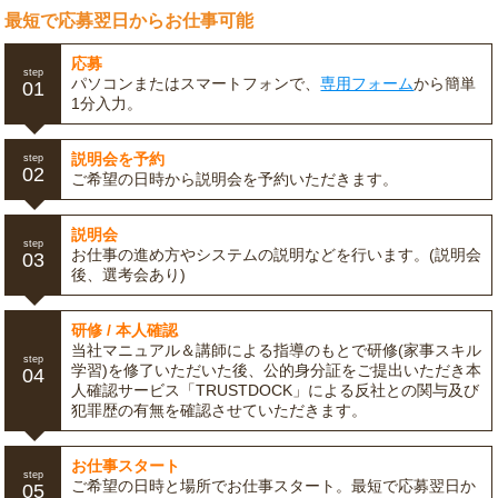
最短で応募翌日からお仕事可能
応募
step
パソコンまたはスマートフォンで、
専用フォーム
から簡単
01
1分入力。
説明会を予約
step
02
ご希望の日時から説明会を予約いただきます。
説明会
step
お仕事の進め方やシステムの説明などを行います。(説明会
03
後、選考会あり)
研修 / 本人確認
当社マニュアル＆講師による指導のもとで研修(家事スキル
step
学習)を修了いただいた後、公的身分証をご提出いただき本
04
人確認サービス「TRUSTDOCK」による反社との関与及び
犯罪歴の有無を確認させていただきます。
お仕事スタート
step
ご希望の日時と場所でお仕事スタート。最短で応募翌日か
05