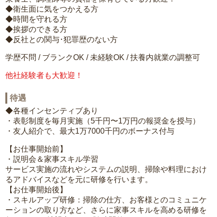
◆衛生面に気をつかえる方
◆時間を守れる方
◆挨拶のできる方
◆反社との関与･犯罪歴のない方
学歴不問 / ブランクOK / 未経験OK / 扶養内就業の調整可
他社経験者も大歓迎！
待遇
◆各種インセンティブあり
・表彰制度を毎月実施（5千円〜1万円の報奨金を授与）
・友人紹介で、最大1万7000千円のボーナス付与
【お仕事開始前】
・説明会＆家事スキル学習
サービス実施の流れやシステムの説明、掃除や料理におけ
るアドバイスなどを元に研修を行います。
【お仕事開始後】
・スキルアップ研修：掃除の仕方、お客様とのコミュニケ
ーションの取り方など、さらに家事スキルを高める研修を