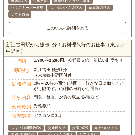
未経験OK
年齢不問
家事代行スタッフ募集
ハウスキーパー募集
お手伝いさんの求人
家政婦の求人
シフト自由
この求人の詳細を見る
新江古田駅から徒歩1分！お料理代行のお仕事（東京都
中野区）
1,900〜2,260円
、交通費支給、前払い制度あり
時給
新江古田 徒歩1分
勤務地
（東京都中野区付近）
8時～20時の間で1時間〜、好きな日に働くこと
勤務時間
が可能です。(候補の日時から選択)
朝食、昼食、夕食の献立･調理など
仕事内容
業務委託
契約形態
ガスコンロ3口
調理環境
スキマ時間勤務OK
交通費支給
扶養内OK
昇給･昇格あり
主婦･主夫歓迎
お手伝いさんの求人
シフト自由