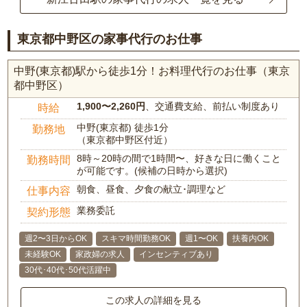
東京都中野区の家事代行のお仕事
中野(東京都)駅から徒歩1分！お料理代行のお仕事（東京
都中野区）
1,900〜2,260円
、交通費支給、前払い制度あり
時給
中野(東京都) 徒歩1分
勤務地
（東京都中野区付近）
8時～20時の間で1時間〜、好きな日に働くこと
勤務時間
が可能です。(候補の日時から選択)
朝食、昼食、夕食の献立･調理など
仕事内容
業務委託
契約形態
週2〜3日からOK
スキマ時間勤務OK
週1〜OK
扶養内OK
未経験OK
家政婦の求人
インセンティブあり
30代･40代･50代活躍中
この求人の詳細を見る