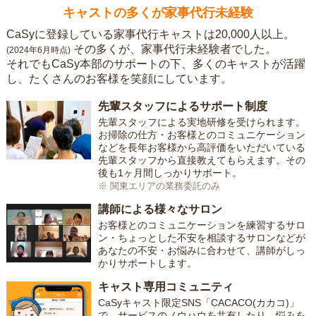
キャストの多くが家事代行未経験
CaSyに登録している家事代行キャストは20,000人以上。
その多くが、家事代行未経験者でした。
(2024年6月時点)
それでもCaSy本部のサポートの下、多くのキャストが活躍
し、たくさんのお客様を笑顔にしています。
先輩スタッフによるサポート制度
先輩スタッフによる実地研修を受けられます。
お掃除の仕方・お客様とのコミュニケーション
などを長年お客様から高評価をいただいている
先輩スタッフから直接教えてもらえます。その
後も1ヶ月間しっかりサポート。
※ 関東エリアの業務委託のみ
講師による様々なサロン
お客様とのコミュニケーションを練習するサロ
ン・ちょっとした不安を相談するサロンなどが
あなたの不安・お悩みに合わせて、講師がしっ
かりサポートします。
キャスト専用コミュニティ
CaSyキャスト限定SNS「CACACO(カカコ)」
で、サービスのノウハウを共有したり、悩みを