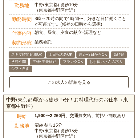
中野(東京都) 徒歩10分
勤務地
（東京都中野区付近）
8時～20時の間で1時間〜、好きな日に働くこと
勤務時間
が可能です。(候補の日時から選択)
朝食、昼食、夕食の献立･調理など
仕事内容
業務委託
契約形態
スキマ時間勤務OK
土日祝のみOK
週2〜3日からOK
高時給
学歴不問
主婦･主夫歓迎
ブランクOK
お手伝いさんの求人
シフト自由
この求人の詳細を見る
中野(東京都)駅から徒歩15分！お料理代行のお仕事（東
京都中野区）
1,900〜2,260円
、交通費支給、前払い制度あり
時給
沼袋 徒歩15分
勤務地
中野(東京都) 徒歩15分
（東京都中野区付近）