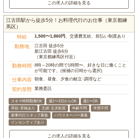
この求人の詳細を見る
江古田駅から徒歩5分！お料理代行のお仕事（東京都練
馬区）
1,500〜1,860円
、交通費支給、前払い制度あり
時給
江古田 徒歩5分
勤務地
新江古田 徒歩6分
（東京都練馬区付近）
8時～20時の間で1時間〜、好きな日に働くこと
勤務時間
が可能です。(候補の日時から選択)
朝食、昼食、夕食の献立･調理など
仕事内容
業務委託
契約形態
スキマ時間勤務OK
週2〜3日からOK
週1〜OK
昇給･昇格あり
主婦･主夫歓迎
年齢不問
学歴不問
家事代行スタッフ募集
ハウスキーパー募集
インセンティブあり
この求人の詳細を見る