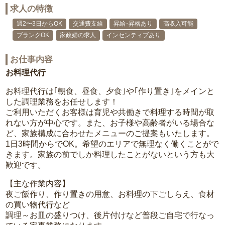
求人の特徴
週2〜3日からOK
交通費支給
昇給･昇格あり
高収入可能
ブランクOK
家政婦の求人
インセンティブあり
お仕事内容
お料理代行
お料理代行は｢朝食、昼食、夕食｣や｢作り置き｣をメインと
した調理業務をお任せします！
ご利用いただくお客様は育児や共働きで料理する時間が取
れない方が中心です。また、お子様や高齢者がいる場合な
ど、家族構成に合わせたメニューのご提案もいたします。
1日3時間からでOK。希望のエリアで無理なく働くことがで
きます。家族の前でしか料理したことがないという方も大
歓迎です。
【主な作業内容】
夜ご飯作り、作り置きの用意、お料理の下ごしらえ、食材
の買い物代行など
調理～お皿の盛りつけ、後片付けなど普段ご自宅で行なっ