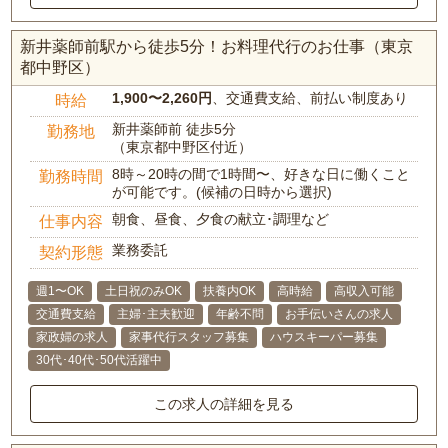
新井薬師前駅から徒歩5分！お料理代行のお仕事（東京
都中野区）
1,900〜2,260円
、交通費支給、前払い制度あり
時給
新井薬師前 徒歩5分
勤務地
（東京都中野区付近）
8時～20時の間で1時間〜、好きな日に働くこと
勤務時間
が可能です。(候補の日時から選択)
朝食、昼食、夕食の献立･調理など
仕事内容
業務委託
契約形態
週1〜OK
土日祝のみOK
扶養内OK
高時給
高収入可能
交通費支給
主婦･主夫歓迎
年齢不問
お手伝いさんの求人
家政婦の求人
家事代行スタッフ募集
ハウスキーパー募集
30代･40代･50代活躍中
この求人の詳細を見る