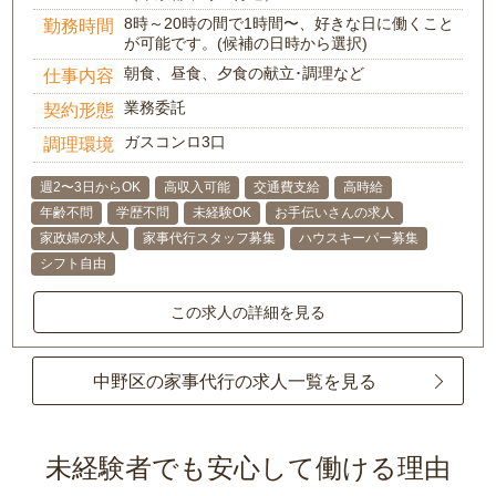
8時～20時の間で1時間〜、好きな日に働くこと
勤務時間
が可能です。(候補の日時から選択)
朝食、昼食、夕食の献立･調理など
仕事内容
業務委託
契約形態
ガスコンロ3口
調理環境
週2〜3日からOK
高収入可能
交通費支給
高時給
年齢不問
学歴不問
未経験OK
お手伝いさんの求人
家政婦の求人
家事代行スタッフ募集
ハウスキーパー募集
シフト自由
この求人の詳細を見る
中野区の家事代行の求人一覧を見る
未経験者でも安心して働ける理由