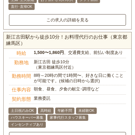
直行･直帰OK
この求人の詳細を見る
新江古田駅から徒歩10分！お料理代行のお仕事（東京都
練馬区）
1,500〜1,860円
、交通費支給、前払い制度あり
時給
新江古田 徒歩10分
勤務地
（東京都練馬区付近）
8時～20時の間で1時間〜、好きな日に働くこと
勤務時間
が可能です。(候補の日時から選択)
朝食、昼食、夕食の献立･調理など
仕事内容
業務委託
契約形態
土日祝のみOK
高時給
年齢不問
未経験OK
ハウスキーパー募集
家事代行スタッフ募集
インセンティブあり