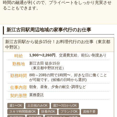
時間の融通が利くので、プライベートをしっかり充実させ
ることもできます。
新江古田駅周辺地域の家事代行のお仕事
新江古田駅から徒歩15分！お料理代行のお仕事（東京都
中野区）
1,900〜2,260円
、交通費支給、前払い制度あり
時給
新江古田 徒歩15分
勤務地
（東京都中野区付近）
8時～20時の間で1時間〜、好きな日に働くこと
勤務時間
が可能です。(候補の日時から選択)
朝食、昼食、夕食の献立･調理など
仕事内容
業務委託
契約形態
週1〜OK
土日祝のみOK
週2〜3日からOK
スキマ時間勤務OK
扶養内OK
ブランクOK
資格不要