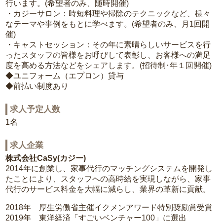
行います。(希望者のみ、随時開催)
・カジーサロン：時短料理や掃除のテクニックなど、様々
なテーマや事例をもとに学べます。(希望者のみ、月1回開
催)
・キャストセッション：その年に素晴らしいサービスを行
ったスタッフの皆様をお呼びして表彰し、お客様への満足
度を高める方法などをシェアします。(招待制･年１回開催)
◆ユニフォーム（エプロン）貸与
◆前払い制度あり
求人予定人数
1名
求人企業
株式会社CaSy(カジー)
2014年に創業し、家事代行のマッチングシステムを開発し
たことにより、スタッフへの高時給を実現しながら、家事
代行のサービス料金を大幅に減らし、業界の革新に貢献。
2018年 厚生労働省主催イクメンアワード特別奨励賞受賞
2019年 東洋経済「すごいベンチャー100」に選出