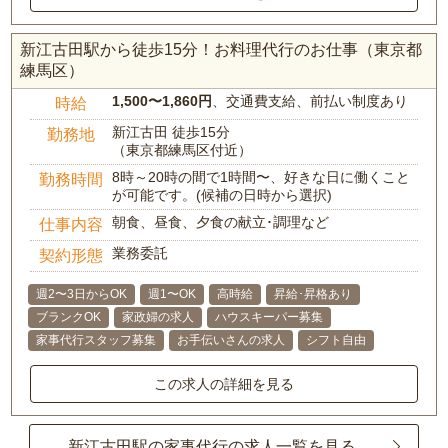
新江古田駅から徒歩15分！お料理代行のお仕事（東京都
練馬区）
1,500〜1,860円
、交通費支給、前払い制度あり
時給
新江古田 徒歩15分
勤務地
（東京都練馬区付近）
8時～20時の間で1時間〜、好きな日に働くこと
勤務時間
が可能です。(候補の日時から選択)
朝食、昼食、夕食の献立･調理など
仕事内容
業務委託
契約形態
週2〜3日からOK
週1〜OK
高時給
昇給･昇格あり
ブランクOK
家政婦の求人
ハウスキーパー募集
家事代行スタッフ募集
お手伝いさんの求人
シフト自由
この求人の詳細を見る
新江古田駅の家事代行の求人一覧を見る