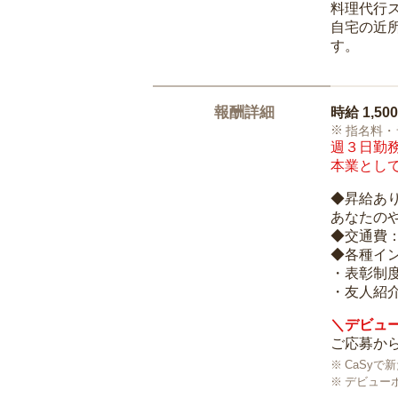
料理代行
自宅の近
す。
報酬詳細
時給
1,50
指名料・
週３日勤務
本業として
◆昇給あ
あなたの
◆交通費
◆各種イ
・表彰制
・友人紹介
＼デビュー
ご応募から
CaSy
デビュー