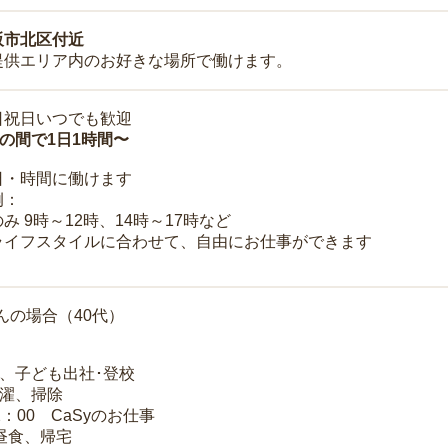
阪市北区付近
提供エリア内のお好きな場所で働けます。
日祝日いつでも歓迎
時の間で1日1時間〜
日・時間に働けます
例：
み 9時～12時、14時～17時など
ライフスタイルに合わせて、自由にお仕事ができます
んの場合（40代）
夫、子ども出社･登校
洗濯、掃除
2：00 CaSyのお仕事
 昼食、帰宅