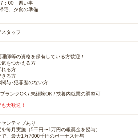
17：00 習い事
 帰宅、夕食の準備
行スタッフ
調理師等の資格を保有している方歓迎！
に気をつかえる方
守れる方
できる方
の関与･犯罪歴のない方
 ブランクOK / 未経験OK / 扶養内就業の調整可
者も大歓迎！
ンセンティブあり
度を毎月実施（5千円〜1万円の報奨金を授与）
で、最大1万7000千円のボーナス付与