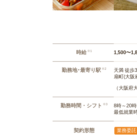
※1
時給
1,500〜1,
※2
勤務地･最寄り駅
天満 徒歩
扇町(大阪府
（大阪府
※3
勤務時間・シフト
8時～20
最低就業
契約形態
業務委託