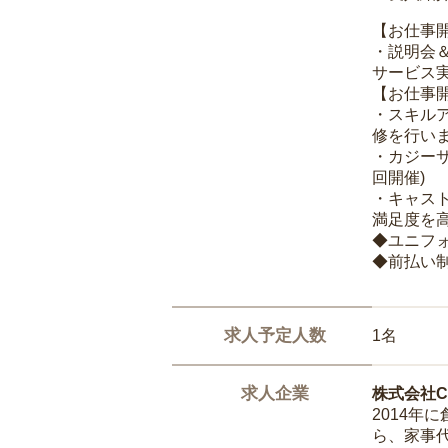
【お仕事
・説明会
サービス
【お仕事
・スキル
修を行いま
・カジー
回開催)
・キャス
満足度を高
◆ユニフ
◆前払い
求人予定人数
1名
求人企業
株式会社Ca
2014
ら、家事