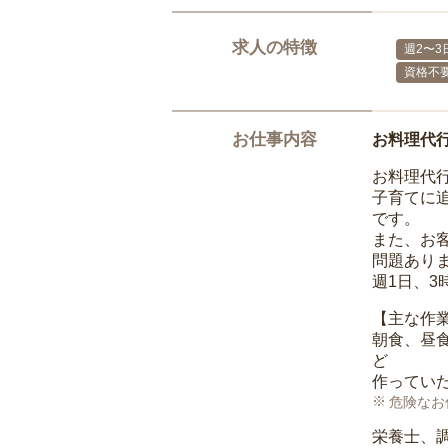
求人の特徴
週2〜3
資格不
お仕事内容
お料理代
お料理代
子育てに
です。
また、お
問題あり
週1日、
【主な作
朝食、昼
ど
作ってい
危険なお
栄養士、