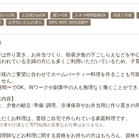
日からOK
土日祝のみOK
週1〜OK
スキマ時間勤務OK
高収入可能
要
お手伝いさんの求人
30代･40代･50代活躍中
行
行は作り置き、お弁当づくり、朝昼夕食の下ごしらえなどを中
追われている主婦の方にも多くご利用いただいているため、子
客様のご要望に合わせてホームパーティー料理を作ることも可
ません。
3時間〜でOK。Wワークや副業中の人も無理なく働くことができ
業内容】
食、夕食の献立･準備･調理、冷凍保存やお弁当用に作り置きの
ただくお料理は、普段ご自宅で作られている家庭料理です。
仕事や介護など専門知識が必要なお仕事はありません。
調理師などお料理に関する資格をお持ちの方はもちろん、資格