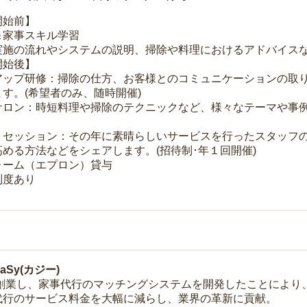
開始前】
＆家事スキル学習
実施の流れやシステムの説明、掃除や料理におけるアドバイス
開始後】
アップ研修：掃除の仕方、お客様とのコミュニケーションの取
す。(希望者のみ、随時開催)
サロン：時短料理や掃除のテクニックなど、様々なテーマや事例
トセッション：その年に素晴らしいサービスを行ったスタッフ
める方法などをシェアします。(招待制･年１回開催)
ォーム（エプロン）貸与
制度あり
Sy(カジー)
年に創業し、家事代行のマッチングシステムを開発したことによ
代行のサービス料金を大幅に減らし、業界の革新に貢献。