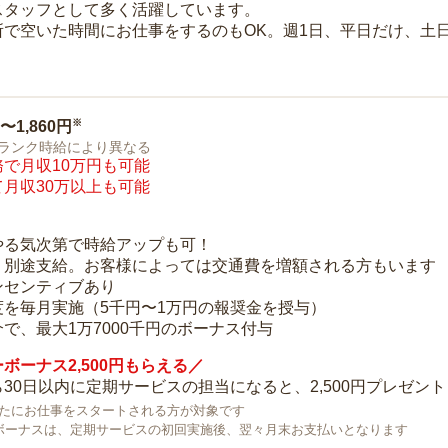
スタッフとして多く活躍しています。
所で空いた時間にお仕事をするのもOK。週1日、平日だけ、土
※
0〜1,860円
ランク時給により異なる
で月収10万円も可能
月収30万以上も可能
り
やる気次第で時給アップも可！
：別途支給。お客様によっては交通費を増額される方もいます
ンセンティブあり
度を毎月実施（5千円〜1万円の報奨金を授与）
で、最大1万7000千円のボーナス付与
ボーナス2,500円もらえる／
30日以内に定期サービスの担当になると、2,500円プレゼント
で新たにお仕事をスタートされる方が対象です
ボーナスは、定期サービスの初回実施後、翌々月末お支払いとなります