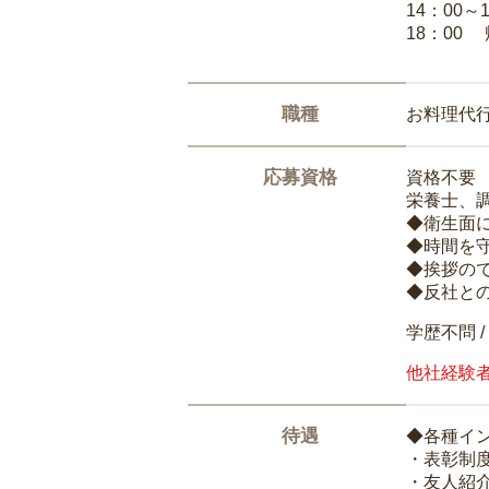
14：00～
18：00
職種
お料理代
応募資格
資格不要
栄養士、
◆衛生面
◆時間を
◆挨拶の
◆反社と
学歴不問 /
他社経験
待遇
◆各種イ
・表彰制
・友人紹介