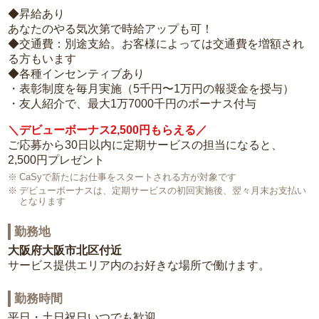
◆昇給あり
あなたのやる気次第で時給アップも可！
◆交通費：別途支給。お客様によっては交通費を増額され
る方もいます
◆各種インセンティブあり
・表彰制度を毎月実施（5千円〜1万円の報奨金を授与）
・友人紹介で、最大1万7000千円のボーナス付与
＼デビューボーナス2,500円もらえる／
ご応募から30日以内に定期サービスの担当になると、
2,500円プレゼント
CaSyで新たにお仕事をスタートされる方が対象です
デビューボーナスは、定期サービスの初回実施後、翌々月末お支払い
となります
勤務地
大阪府大阪市北区付近
サービス提供エリア内のお好きな場所で働けます。
勤務時間
平日・土日祝日いつでも歓迎