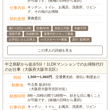
が可能です。(候補の日時から選択)
キッチン、トイレ、お風呂、洗面所、リビン
仕事内容
グ、その他のお掃除
業務委託
契約形態
週2〜3日からOK
扶養内OK
高収入可能
年齢不問
資格不要
未経験OK
家事代行スタッフ募集
お手伝いさんの求人
ハウスキーパー募集
直行･直帰OK
この求人の詳細を見る
中之島駅から徒歩5分！1LDKマンションでのお掃除代行
のお仕事（大阪府大阪市北区）
1,500〜1,860円
、交通費支給、前払い制度あり
時給
中之島 徒歩5分
勤務地
（大阪府大阪市北区付近）
8時～20時の間で1時間〜、好きな日に働くこと
勤務時間
が可能です。(候補の日時から選択)
キッチン、トイレ、お風呂、洗面所、リビン
仕事内容