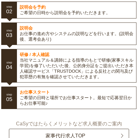
説明会を予約
step
02
ご希望の日時から説明会を予約いただきます。
説明会
step
お仕事の進め方やシステムの説明などを行います。(説明会
03
後、選考会あり)
研修 / 本人確認
当社マニュアル＆講師による指導のもとで研修(家事スキル
step
学習)を修了いただいた後、公的身分証をご提出いただき本
04
人確認サービス「TRUSTDOCK」による反社との関与及び
犯罪歴の有無を確認させていただきます。
お仕事スタート
step
ご希望の日時と場所でお仕事スタート。最短で応募翌日か
05
らお仕事可能♪
CaSyではたらくメリットなど求人概要のご案内
家事代行求人TOP