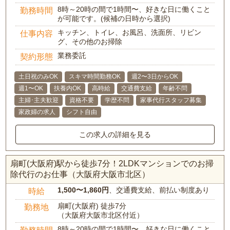
8時～20時の間で1時間〜、好きな日に働くこと
勤務時間
が可能です。(候補の日時から選択)
キッチン、トイレ、お風呂、洗面所、リビン
仕事内容
グ、その他のお掃除
業務委託
契約形態
土日祝のみOK
スキマ時間勤務OK
週2〜3日からOK
週1〜OK
扶養内OK
高時給
交通費支給
年齢不問
主婦･主夫歓迎
資格不要
学歴不問
家事代行スタッフ募集
家政婦の求人
シフト自由
この求人の詳細を見る
扇町(大阪府)駅から徒歩7分！2LDKマンションでのお掃
除代行のお仕事（大阪府大阪市北区）
1,500〜1,860円
、交通費支給、前払い制度あり
時給
扇町(大阪府) 徒歩7分
勤務地
（大阪府大阪市北区付近）
8時～20時の間で1時間〜、好きな日に働くこと