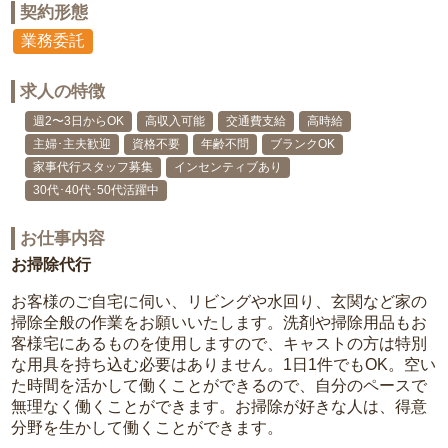
契約形態
業務委託
求人の特徴
週2〜3日からOK
高収入可能
交通費支給
高時給
主婦･主夫歓迎
資格不要
年齢不問
ブランクOK
家事代行スタッフ募集
インセンティブあり
30代･40代･50代活躍中
お仕事内容
お掃除代行
お客様のご自宅に伺い、リビングや水回り、玄関など家の
掃除全般の作業をお願いいたします。洗剤や掃除用品もお
客様宅にあるものを使用しますので、キャストの方は特別
な用具を持ち込む必要はありません。1日1件でもOK。空い
た時間を活かして働くことができるので、自分のペースで
無理なく働くことができます。お掃除が好きな人は、得意
分野を生かして働くことができます。