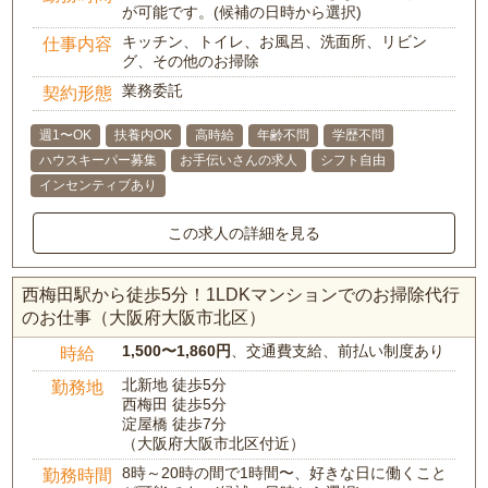
が可能です。(候補の日時から選択)
キッチン、トイレ、お風呂、洗面所、リビン
仕事内容
グ、その他のお掃除
業務委託
契約形態
週1〜OK
扶養内OK
高時給
年齢不問
学歴不問
ハウスキーパー募集
お手伝いさんの求人
シフト自由
インセンティブあり
この求人の詳細を見る
西梅田駅から徒歩5分！1LDKマンションでのお掃除代行
のお仕事（大阪府大阪市北区）
1,500〜1,860円
、交通費支給、前払い制度あり
時給
北新地 徒歩5分
勤務地
西梅田 徒歩5分
淀屋橋 徒歩7分
（大阪府大阪市北区付近）
8時～20時の間で1時間〜、好きな日に働くこと
勤務時間