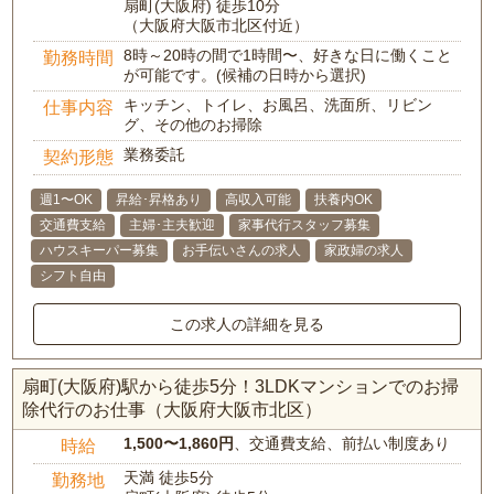
扇町(大阪府) 徒歩10分
（大阪府大阪市北区付近）
8時～20時の間で1時間〜、好きな日に働くこと
勤務時間
が可能です。(候補の日時から選択)
キッチン、トイレ、お風呂、洗面所、リビン
仕事内容
グ、その他のお掃除
業務委託
契約形態
週1〜OK
昇給･昇格あり
高収入可能
扶養内OK
交通費支給
主婦･主夫歓迎
家事代行スタッフ募集
ハウスキーパー募集
お手伝いさんの求人
家政婦の求人
シフト自由
この求人の詳細を見る
扇町(大阪府)駅から徒歩5分！3LDKマンションでのお掃
除代行のお仕事（大阪府大阪市北区）
1,500〜1,860円
、交通費支給、前払い制度あり
時給
天満 徒歩5分
勤務地