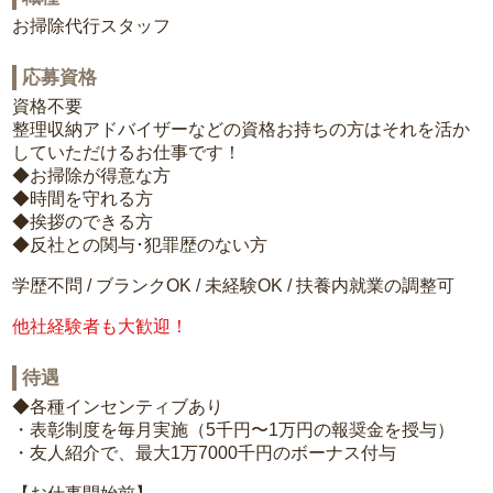
お掃除代行スタッフ
応募資格
資格不要
整理収納アドバイザーなどの資格お持ちの方はそれを活か
していただけるお仕事です！
◆お掃除が得意な方
◆時間を守れる方
◆挨拶のできる方
◆反社との関与･犯罪歴のない方
学歴不問 / ブランクOK / 未経験OK / 扶養内就業の調整可
他社経験者も大歓迎！
待遇
◆各種インセンティブあり
・表彰制度を毎月実施（5千円〜1万円の報奨金を授与）
・友人紹介で、最大1万7000千円のボーナス付与