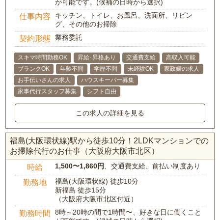
が可能です。(候補の日時から選択)
キッチン、トイレ、お風呂、洗面所、リビン
仕事内容
グ、その他のお掃除
業務委託
契約形態
スキマ時間勤務OK
昇給･昇格あり
交通費支給
高収入可能
ブランクOK
年齢不問
学歴不問
未経験OK
家政婦の求人
お手伝いさんの求人
ハウスキーパー募集
家事代行スタッフ募集
シフト自由
この求人の詳細を見る
福島(大阪環状線)駅から徒歩10分！2LDKマンションでの
お掃除代行のお仕事（大阪府大阪市北区）
1,500〜1,860円
、交通費支給、前払い制度あり
時給
福島(大阪環状線) 徒歩10分
勤務地
新福島 徒歩15分
（大阪府大阪市北区付近）
8時～20時の間で1時間〜、好きな日に働くこと
勤務時間