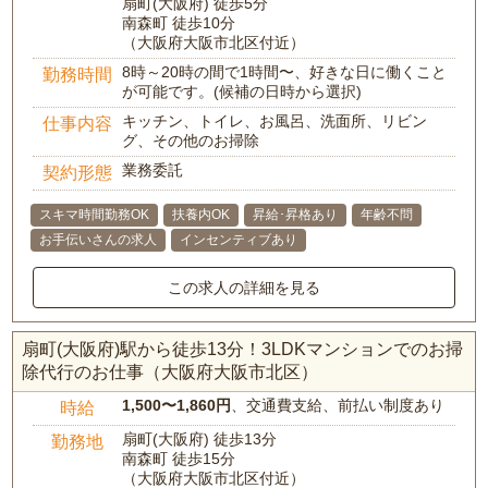
扇町(大阪府) 徒歩5分
南森町 徒歩10分
（大阪府大阪市北区付近）
8時～20時の間で1時間〜、好きな日に働くこと
勤務時間
が可能です。(候補の日時から選択)
キッチン、トイレ、お風呂、洗面所、リビン
仕事内容
グ、その他のお掃除
業務委託
契約形態
スキマ時間勤務OK
扶養内OK
昇給･昇格あり
年齢不問
お手伝いさんの求人
インセンティブあり
この求人の詳細を見る
扇町(大阪府)駅から徒歩13分！3LDKマンションでのお掃
除代行のお仕事（大阪府大阪市北区）
1,500〜1,860円
、交通費支給、前払い制度あり
時給
扇町(大阪府) 徒歩13分
勤務地
南森町 徒歩15分
（大阪府大阪市北区付近）