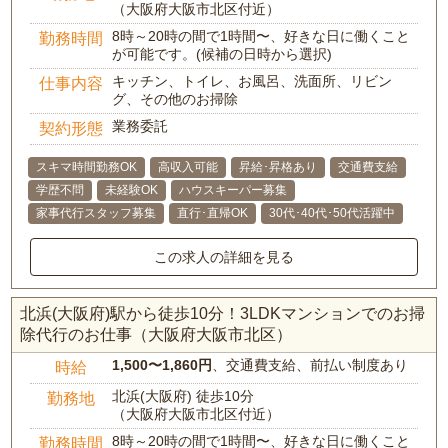
（大阪府大阪市北区付近）
8時～20時の間で1時間〜、好きな日に働くこと
勤務時間
が可能です。(候補の日時から選択)
キッチン、トイレ、お風呂、洗面所、リビン
仕事内容
グ、その他のお掃除
業務委託
契約形態
スキマ時間勤務OK
高収入可能
昇給･昇格あり
交通費支給
学歴不問
未経験OK
ハウスキーパー募集
家事代行スタッフ募集
直行･直帰OK
30代･40代･50代活躍中
この求人の詳細を見る
北浜(大阪府)駅から徒歩10分！3LDKマンションでのお掃
除代行のお仕事（大阪府大阪市北区）
1,500〜1,860円
、交通費支給、前払い制度あり
時給
北浜(大阪府) 徒歩10分
勤務地
（大阪府大阪市北区付近）
8時～20時の間で1時間〜、好きな日に働くこと
勤務時間