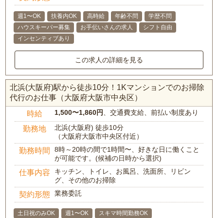
週1〜OK
扶養内OK
高時給
年齢不問
学歴不問
ハウスキーパー募集
お手伝いさんの求人
シフト自由
インセンティブあり
この求人の詳細を見る
北浜(大阪府)駅から徒歩10分！1Kマンションでのお掃除
代行のお仕事（大阪府大阪市中央区）
1,500〜1,860円
、交通費支給、前払い制度あり
時給
北浜(大阪府) 徒歩10分
勤務地
（大阪府大阪市中央区付近）
8時～20時の間で1時間〜、好きな日に働くこと
勤務時間
が可能です。(候補の日時から選択)
キッチン、トイレ、お風呂、洗面所、リビン
仕事内容
グ、その他のお掃除
業務委託
契約形態
土日祝のみOK
週1〜OK
スキマ時間勤務OK