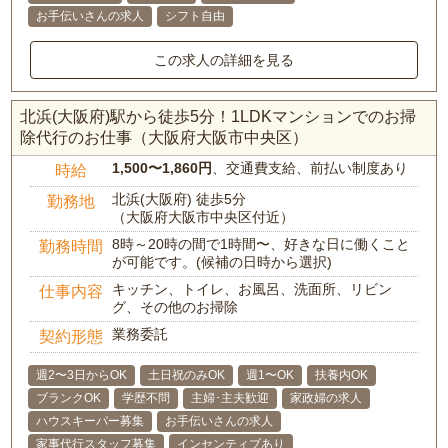
お手伝いさんの求人
シフト自由
この求人の詳細を見る
北浜(大阪府)駅から徒歩5分！1LDKマンションでのお掃
除代行のお仕事（大阪府大阪市中央区）
1,500〜1,860円
、交通費支給、前払い制度あり
時給
北浜(大阪府) 徒歩5分
勤務地
（大阪府大阪市中央区付近）
8時～20時の間で1時間〜、好きな日に働くこと
勤務時間
が可能です。(候補の日時から選択)
キッチン、トイレ、お風呂、洗面所、リビン
仕事内容
グ、その他のお掃除
業務委託
契約形態
週2〜3日からOK
土日祝のみOK
週1〜OK
扶養内OK
ブランクOK
学歴不問
主婦･主夫歓迎
家政婦の求人
ハウスキーパー募集
お手伝いさんの求人
家事代行スタッフ募集
インセンティブあり