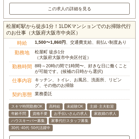
この求人の詳細を見る
松屋町駅から徒歩1分！1LDKマンションでのお掃除代行
のお仕事（大阪府大阪市中央区）
1,500〜1,860円
、交通費支給、前払い制度あり
時給
松屋町 徒歩1分
勤務地
（大阪府大阪市中央区付近）
8時～20時の間で1時間〜、好きな日に働くこと
勤務時間
が可能です。(候補の日時から選択)
キッチン、トイレ、お風呂、洗面所、リビン
仕事内容
グ、その他のお掃除
業務委託
契約形態
スキマ時間勤務OK
高時給
未経験OK
主婦･主夫歓迎
年齢不問
資格不要
お手伝いさんの求人
家政婦の求人
ハウスキーパー募集
家事代行スタッフ募集
30代･40代･50代活躍中