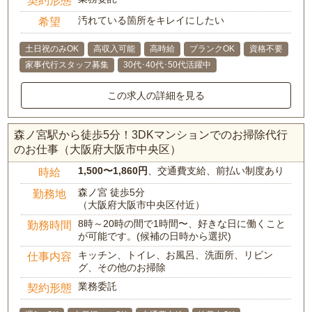
契約形態
汚れている箇所をキレイにしたい
希望
土日祝のみOK
高収入可能
高時給
ブランクOK
資格不要
家事代行スタッフ募集
30代･40代･50代活躍中
この求人の詳細を見る
森ノ宮駅から徒歩5分！3DKマンションでのお掃除代行
のお仕事（大阪府大阪市中央区）
1,500〜1,860円
、交通費支給、前払い制度あり
時給
森ノ宮 徒歩5分
勤務地
（大阪府大阪市中央区付近）
8時～20時の間で1時間〜、好きな日に働くこと
勤務時間
が可能です。(候補の日時から選択)
キッチン、トイレ、お風呂、洗面所、リビン
仕事内容
グ、その他のお掃除
業務委託
契約形態