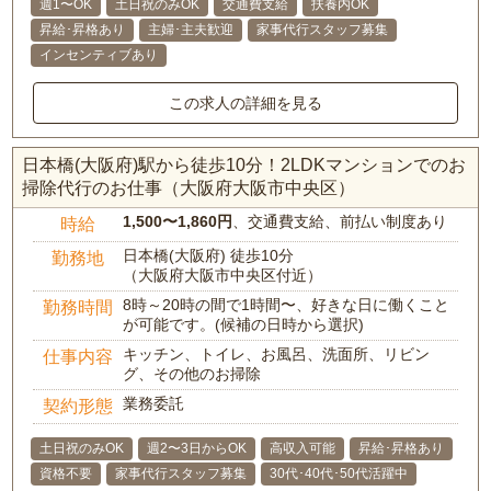
週1〜OK
土日祝のみOK
交通費支給
扶養内OK
昇給･昇格あり
主婦･主夫歓迎
家事代行スタッフ募集
インセンティブあり
この求人の詳細を見る
日本橋(大阪府)駅から徒歩10分！2LDKマンションでのお
掃除代行のお仕事（大阪府大阪市中央区）
1,500〜1,860円
、交通費支給、前払い制度あり
時給
日本橋(大阪府) 徒歩10分
勤務地
（大阪府大阪市中央区付近）
8時～20時の間で1時間〜、好きな日に働くこと
勤務時間
が可能です。(候補の日時から選択)
キッチン、トイレ、お風呂、洗面所、リビン
仕事内容
グ、その他のお掃除
業務委託
契約形態
土日祝のみOK
週2〜3日からOK
高収入可能
昇給･昇格あり
資格不要
家事代行スタッフ募集
30代･40代･50代活躍中