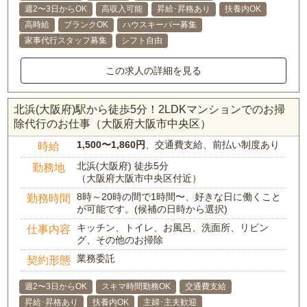
週2〜3日からOK
高収入可能
昇給･昇格あり
扶養内OK
高時給
ブランクOK
ハウスキーパー募集
家事代行スタッフ募集
シフト自由
この求人の詳細を見る
北浜(大阪府)駅から徒歩5分！2LDKマンションでのお掃
除代行のお仕事（大阪府大阪市中央区）
1,500〜1,860円
、交通費支給、前払い制度あり
時給
北浜(大阪府) 徒歩5分
勤務地
（大阪府大阪市中央区付近）
8時～20時の間で1時間〜、好きな日に働くこと
勤務時間
が可能です。(候補の日時から選択)
キッチン、トイレ、お風呂、洗面所、リビン
仕事内容
グ、その他のお掃除
業務委託
契約形態
週2〜3日からOK
スキマ時間勤務OK
交通費支給
昇給･昇格あり
扶養内OK
主婦･主夫歓迎