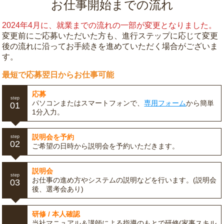
お仕事開始までの流れ
2024年4月に、就業までの流れの一部が変更となりました。
変更前にご応募いただいた方も、進行ステップに応じて変更
後の流れに沿ってお手続きを進めていただく場合がございま
す。
最短で応募翌日からお仕事可能
応募
step
パソコンまたはスマートフォンで、
専用フォーム
から簡単
01
1分入力。
説明会を予約
step
02
ご希望の日時から説明会を予約いただきます。
説明会
step
お仕事の進め方やシステムの説明などを行います。(説明会
03
後、選考会あり)
研修 / 本人確認
当社マニュアル＆講師による指導のもとで研修(家事スキル