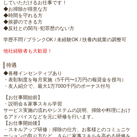
していただけるお仕事です！
◆お掃除が得意な方
◆時間を守れる方
◆挨拶のできる方
◆反社との関与･犯罪歴のない方
学歴不問 / ブランクOK / 未経験OK / 扶養内就業の調整可
他社経験者も大歓迎！
待遇
◆各種インセンティブあり
・表彰制度を毎月実施（5千円〜1万円の報奨金を授与）
・友人紹介で、最大1万7000千円のボーナス付与
【お仕事開始前】
・説明会＆家事スキル学習
サービス実施の流れやシステムの説明、掃除や料理におけ
るアドバイスなどを元に研修を行います。
【お仕事開始後】
・スキルアップ研修：掃除の仕方、お客様とのコミュニケ
ーションの取り方など、さらに家事スキルを高める研修を