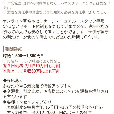
作業範囲は日常のお掃除となり、ハウスクリーニングとは異なり
ます。
危険なお仕事や介護など専門知識が必要なお仕事はありません。
オンライン研修やセミナー、マニュアル、スタッフ専用
SNSなどサポート体制も充実していますので、家事代行が
初めての人でも安心して働くことができます。子供が留守
の間だけ、夕食の準備までなど空いた時間でOKです。
報酬詳細
※
時給
1,500〜1,860円
指名料・ランク時給により異なる
週３日勤務で月収10万円も可能
本業として月収30万以上も可能
◆昇給あり
あなたのやる気次第で時給アップも可！
◆交通費：別途支給。お客様によっては交通費を増額され
る方もいます
◆各種インセンティブあり
・表彰制度を毎月実施（5千円〜1万円の報奨金を授与）
・友人紹介で、最大1万7000千円のボーナス付与