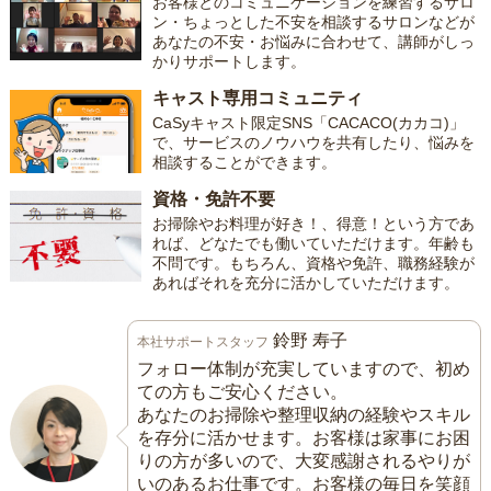
お客様とのコミュニケーションを練習するサロ
ン・ちょっとした不安を相談するサロンなどが
あなたの不安・お悩みに合わせて、講師がしっ
かりサポートします。
キャスト専用コミュニティ
CaSyキャスト限定SNS「CACACO(カカコ)」
で、サービスのノウハウを共有したり、悩みを
相談することができます。
資格・免許不要
お掃除やお料理が好き！、得意！という方であ
れば、どなたでも働いていただけます。年齢も
不問です。もちろん、資格や免許、職務経験が
あればそれを充分に活かしていただけます。
鈴野 寿子
本社サポートスタッフ
フォロー体制が充実していますので、初め
ての方もご安心ください。
あなたのお掃除や整理収納の経験やスキル
を存分に活かせます。お客様は家事にお困
りの方が多いので、大変感謝されるやりが
いのあるお仕事です。お客様の毎日を笑顔