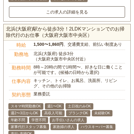
この求人の詳細を見る
北浜(大阪府)駅から徒歩3分！2LDKマンションでのお掃
除代行のお仕事（大阪府大阪市中央区）
1,500〜1,860円
、交通費支給、前払い制度あり
時給
北浜(大阪府) 徒歩3分
勤務地
（大阪府大阪市中央区付近）
8時～20時の間で1時間〜、好きな日に働くこと
勤務時間
が可能です。(候補の日時から選択)
キッチン、トイレ、お風呂、洗面所、リビン
仕事内容
グ、その他のお掃除
業務委託
契約形態
スキマ時間勤務OK
週1〜OK
土日祝のみOK
週2〜3日からOK
高収入可能
ブランクOK
未経験OK
年齢不問
学歴不問
お手伝いさんの求人
家事代行スタッフ募集
家政婦の求人
ハウスキーパー募集
直行･直帰OK