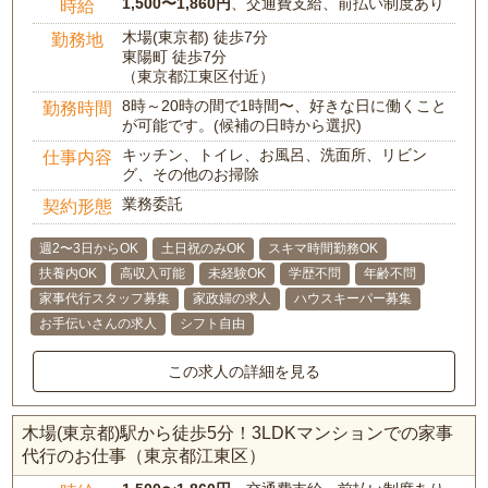
1,500〜1,860円
、交通費支給、前払い制度あり
時給
木場(東京都) 徒歩7分
勤務地
東陽町 徒歩7分
（東京都江東区付近）
8時～20時の間で1時間〜、好きな日に働くこと
勤務時間
が可能です。(候補の日時から選択)
キッチン、トイレ、お風呂、洗面所、リビン
仕事内容
グ、その他のお掃除
業務委託
契約形態
週2〜3日からOK
土日祝のみOK
スキマ時間勤務OK
扶養内OK
高収入可能
未経験OK
学歴不問
年齢不問
家事代行スタッフ募集
家政婦の求人
ハウスキーパー募集
お手伝いさんの求人
シフト自由
この求人の詳細を見る
木場(東京都)駅から徒歩5分！3LDKマンションでの家事
代行のお仕事（東京都江東区）