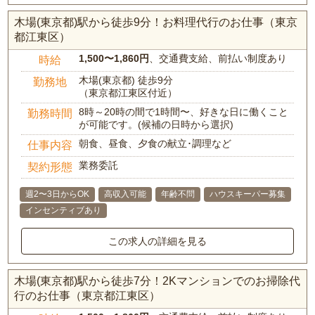
木場(東京都)駅から徒歩9分！お料理代行のお仕事（東京
都江東区）
1,500〜1,860円
、交通費支給、前払い制度あり
時給
木場(東京都) 徒歩9分
勤務地
（東京都江東区付近）
8時～20時の間で1時間〜、好きな日に働くこと
勤務時間
が可能です。(候補の日時から選択)
朝食、昼食、夕食の献立･調理など
仕事内容
業務委託
契約形態
週2〜3日からOK
高収入可能
年齢不問
ハウスキーパー募集
インセンティブあり
この求人の詳細を見る
木場(東京都)駅から徒歩7分！2Kマンションでのお掃除代
行のお仕事（東京都江東区）