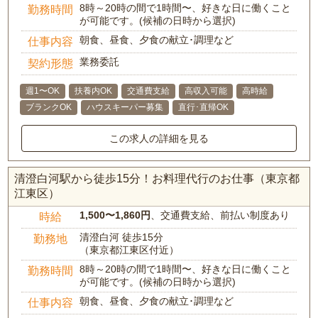
8時～20時の間で1時間〜、好きな日に働くこと
勤務時間
が可能です。(候補の日時から選択)
朝食、昼食、夕食の献立･調理など
仕事内容
業務委託
契約形態
週1〜OK
扶養内OK
交通費支給
高収入可能
高時給
ブランクOK
ハウスキーパー募集
直行･直帰OK
この求人の詳細を見る
清澄白河駅から徒歩15分！お料理代行のお仕事（東京都
江東区）
1,500〜1,860円
、交通費支給、前払い制度あり
時給
清澄白河 徒歩15分
勤務地
（東京都江東区付近）
8時～20時の間で1時間〜、好きな日に働くこと
勤務時間
が可能です。(候補の日時から選択)
朝食、昼食、夕食の献立･調理など
仕事内容