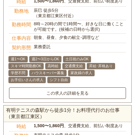
1,500〜1,860円
、交通費支給、前払い制度あり
時給
辰巳 徒歩5分
勤務地
（東京都江東区付近）
8時～20時の間で1時間〜、好きな日に働くこと
勤務時間
が可能です。(候補の日時から選択)
朝食、昼食、夕食の献立･調理など
仕事内容
業務委託
契約形態
週1〜OK
週2〜3日からOK
土日祝のみOK
スキマ時間勤務OK
高時給
交通費支給
昇給･昇格あり
学歴不問
ハウスキーパー募集
家政婦の求人
お手伝いさんの求人
シフト自由
この求人の詳細を見る
有明テニスの森駅から徒歩1分！お料理代行のお仕事
（東京都江東区）
1,500〜1,860円
、交通費支給、前払い制度あり
時給