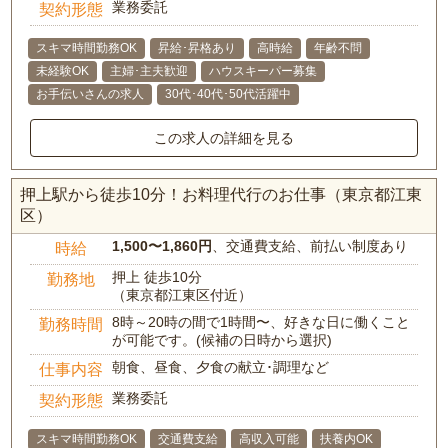
業務委託
契約形態
スキマ時間勤務OK
昇給･昇格あり
高時給
年齢不問
未経験OK
主婦･主夫歓迎
ハウスキーパー募集
お手伝いさんの求人
30代･40代･50代活躍中
この求人の詳細を見る
押上駅から徒歩10分！お料理代行のお仕事（東京都江東
区）
1,500〜1,860円
、交通費支給、前払い制度あり
時給
押上 徒歩10分
勤務地
（東京都江東区付近）
8時～20時の間で1時間〜、好きな日に働くこと
勤務時間
が可能です。(候補の日時から選択)
朝食、昼食、夕食の献立･調理など
仕事内容
業務委託
契約形態
スキマ時間勤務OK
交通費支給
高収入可能
扶養内OK