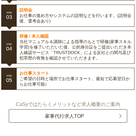
説明会
step
お仕事の進め方やシステムの説明などを行います。(説明会
03
後、選考会あり)
研修 / 本人確認
当社マニュアル＆講師による指導のもとで研修(家事スキル
step
学習)を修了いただいた後、公的身分証をご提出いただき本
04
人確認サービス「TRUSTDOCK」による反社との関与及び
犯罪歴の有無を確認させていただきます。
お仕事スタート
step
ご希望の日時と場所でお仕事スタート。最短で応募翌日か
05
らお仕事可能♪
CaSyではたらくメリットなど求人概要のご案内
家事代行求人TOP