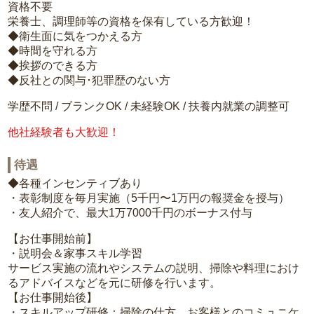
資格不要
栄養士、調理師等の資格を保有している方歓迎！
◆衛生面に気をつかえる方
◆時間を守れる方
◆挨拶のできる方
◆反社との関与･犯罪歴のない方
学歴不問 / ブランクOK / 未経験OK / 扶養内就業の調整可
他社経験者も大歓迎！
待遇
◆各種インセンティブあり
・表彰制度を毎月実施（5千円〜1万円の報奨金を授与）
・友人紹介で、最大1万7000千円のボーナス付与
【お仕事開始前】
・説明会＆家事スキル学習
サービス実施の流れやシステムの説明、掃除や料理におけ
るアドバイスなどを元に研修を行います。
【お仕事開始後】
・スキルアップ研修：掃除の仕方、お客様とのコミュニケ