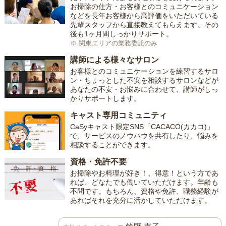
お掃除の仕方・お客様とのコミュニケーション
などを長年お客様から高評価をいただいている
先輩スタッフから直接教えてもらえます。その
後も1ヶ月間しっかりサポート。
※ 関東エリアの業務委託のみ
講師による様々なサロン
お客様とのコミュニケーションを練習するサロ
ン・ちょっとした不安を相談するサロンなどが
あなたの不安・お悩みに合わせて、講師がしっ
かりサポートします。
キャスト専用コミュニティ
CaSyキャスト限定SNS「CACACO(カカコ)」
で、サービスのノウハウを共有したり、悩みを
相談することができます。
資格・免許不要
お掃除やお料理が好き！、得意！という方であ
れば、どなたでも働いていただけます。年齢も
不問です。もちろん、資格や免許、職務経験が
あればそれを充分に活かしていただけます。