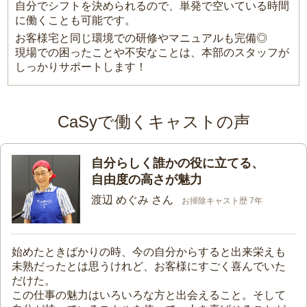
自分でシフトを決められるので、単発で空いている時間
に働くことも可能です。
お客様宅と同じ環境での研修やマニュアルも完備◎
現場での困ったことや不安なことは、本部のスタッフが
しっかりサポートします！
CaSyで働くキャストの声
自分らしく誰かの役に立てる、
自由度の高さが魅力
渡辺 めぐみ さん
お掃除キャスト歴 7年
始めたときばかりの時、今の自分からすると出来栄えも
未熟だったとは思うけれど、お客様にすごく喜んでいた
だけた。
この仕事の魅力はいろいろな方と出会えること。そして