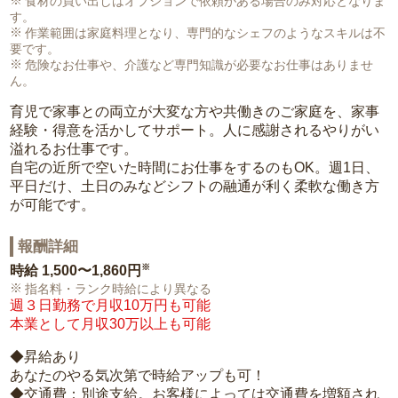
食材の買い出しはオプションで依頼がある場合のみ対応となりま
す。
作業範囲は家庭料理となり、専門的なシェフのようなスキルは不
要です。
危険なお仕事や、介護など専門知識が必要なお仕事はありませ
ん。
育児で家事との両立が大変な方や共働きのご家庭を、家事
経験・得意を活かしてサポート。人に感謝されるやりがい
溢れるお仕事です。
自宅の近所で空いた時間にお仕事をするのもOK。週1日、
平日だけ、土日のみなどシフトの融通が利く柔軟な働き方
が可能です。
報酬詳細
※
時給
1,500〜1,860円
指名料・ランク時給により異なる
週３日勤務で月収10万円も可能
本業として月収30万以上も可能
◆昇給あり
あなたのやる気次第で時給アップも可！
◆交通費：別途支給。お客様によっては交通費を増額され