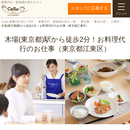
家事代行・家政婦の求人サイト
スタッフに応募する
メニュー
CaSy 家事代行求人 TOP
家事代行・家政婦の求人一覧
東京都
東京23区
江東区
木場(東京都)駅から徒歩2分！お料理代行のお仕事（東京都江東区）
木場(東京都)駅から徒歩2分！お料理代
行のお仕事（東京都江東区）