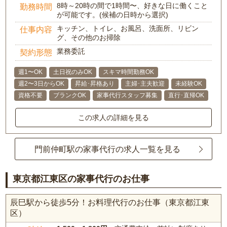
8時～20時の間で1時間〜、好きな日に働くこと
勤務時間
が可能です。(候補の日時から選択)
キッチン、トイレ、お風呂、洗面所、リビン
仕事内容
グ、その他のお掃除
業務委託
契約形態
週1〜OK
土日祝のみOK
スキマ時間勤務OK
週2〜3日からOK
昇給･昇格あり
主婦･主夫歓迎
未経験OK
資格不要
ブランクOK
家事代行スタッフ募集
直行･直帰OK
この求人の詳細を見る
門前仲町駅の家事代行の求人一覧を見る
東京都江東区の家事代行のお仕事
辰巳駅から徒歩5分！お料理代行のお仕事（東京都江東
区）