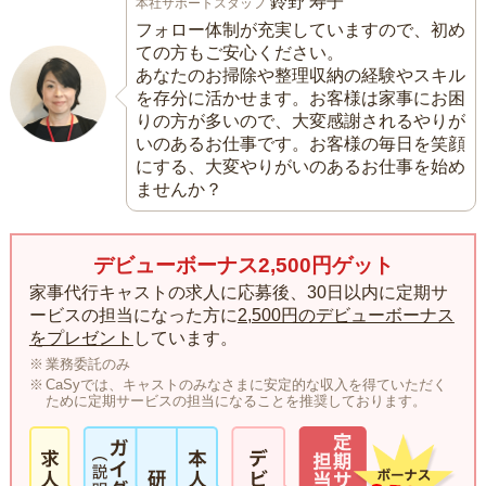
鈴野 寿子
本社サポートスタッフ
フォロー体制が充実していますので、初め
ての方もご安心ください。
あなたのお掃除や整理収納の経験やスキル
を存分に活かせます。お客様は家事にお困
りの方が多いので、大変感謝されるやりが
いのあるお仕事です。お客様の毎日を笑顔
にする、大変やりがいのあるお仕事を始め
ませんか？
デビューボーナス2,500円ゲット
家事代行キャストの求人に応募後、30日以内に定期サ
ービスの担当になった方に
2,500円のデビューボーナス
をプレゼント
しています。
業務委託のみ
CaSyでは、キャストのみなさまに安定的な収入を得ていただく
ために定期サービスの担当になることを推奨しております。