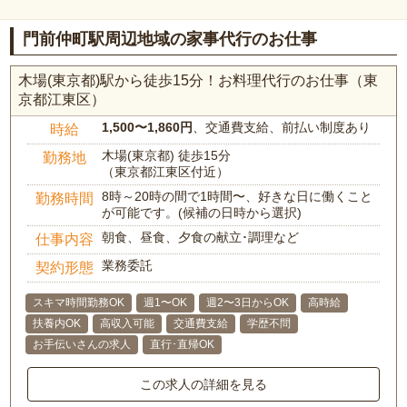
門前仲町駅周辺地域の家事代行のお仕事
木場(東京都)駅から徒歩15分！お料理代行のお仕事（東
京都江東区）
1,500〜1,860円
、交通費支給、前払い制度あり
時給
木場(東京都) 徒歩15分
勤務地
（東京都江東区付近）
8時～20時の間で1時間〜、好きな日に働くこと
勤務時間
が可能です。(候補の日時から選択)
朝食、昼食、夕食の献立･調理など
仕事内容
業務委託
契約形態
スキマ時間勤務OK
週1〜OK
週2〜3日からOK
高時給
扶養内OK
高収入可能
交通費支給
学歴不問
お手伝いさんの求人
直行･直帰OK
この求人の詳細を見る