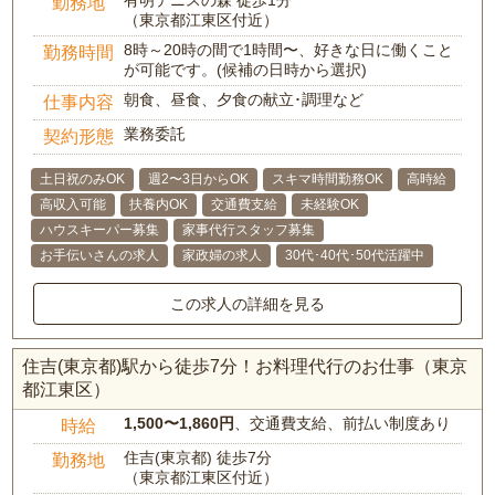
有明テニスの森 徒歩1分
勤務地
（東京都江東区付近）
8時～20時の間で1時間〜、好きな日に働くこと
勤務時間
が可能です。(候補の日時から選択)
朝食、昼食、夕食の献立･調理など
仕事内容
業務委託
契約形態
土日祝のみOK
週2〜3日からOK
スキマ時間勤務OK
高時給
高収入可能
扶養内OK
交通費支給
未経験OK
ハウスキーパー募集
家事代行スタッフ募集
お手伝いさんの求人
家政婦の求人
30代･40代･50代活躍中
この求人の詳細を見る
住吉(東京都)駅から徒歩7分！お料理代行のお仕事（東京
都江東区）
1,500〜1,860円
、交通費支給、前払い制度あり
時給
住吉(東京都) 徒歩7分
勤務地
（東京都江東区付近）