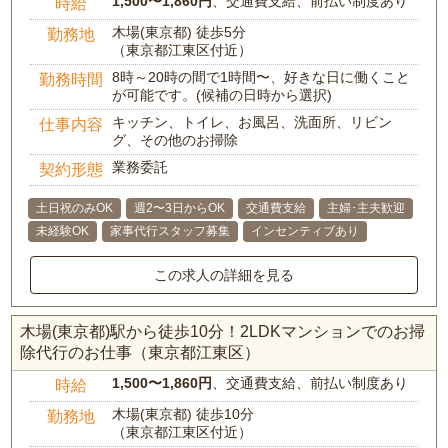
1,500〜1,860円
、交通費支給、前払い制度あり
時給
木場(東京都) 徒歩5分
勤務地
（東京都江東区付近）
8時～20時の間で1時間〜、好きな日に働くこと
勤務時間
が可能です。(候補の日時から選択)
キッチン、トイレ、お風呂、洗面所、リビン
仕事内容
グ、その他のお掃除
業務委託
契約形態
土日祝のみOK
週2〜3日からOK
交通費支給
主婦･主夫歓迎
未経験OK
家事代行スタッフ募集
インセンティブあり
この求人の詳細を見る
木場(東京都)駅から徒歩10分！2LDKマンションでのお掃
除代行のお仕事（東京都江東区）
1,500〜1,860円
、交通費支給、前払い制度あり
時給
木場(東京都) 徒歩10分
勤務地
（東京都江東区付近）