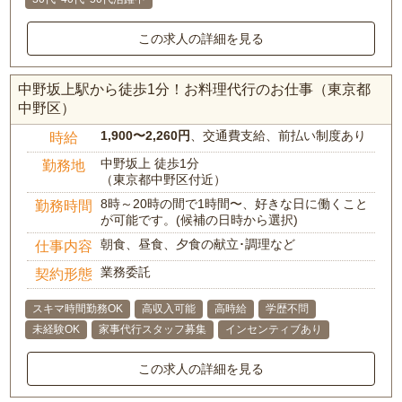
この求人の詳細を見る
中野坂上駅から徒歩1分！お料理代行のお仕事（東京都
中野区）
1,900〜2,260円
、交通費支給、前払い制度あり
時給
中野坂上 徒歩1分
勤務地
（東京都中野区付近）
8時～20時の間で1時間〜、好きな日に働くこと
勤務時間
が可能です。(候補の日時から選択)
朝食、昼食、夕食の献立･調理など
仕事内容
業務委託
契約形態
スキマ時間勤務OK
高収入可能
高時給
学歴不問
未経験OK
家事代行スタッフ募集
インセンティブあり
この求人の詳細を見る