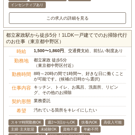
インセンティブあり
この求人の詳細を見る
都立家政駅から徒歩5分！1LDK一戸建てでのお掃除代行
のお仕事（東京都中野区）
1,500〜1,860円
、交通費支給、前払い制度あり
時給
都立家政 徒歩5分
勤務地
（東京都中野区付近）
8時～20時の間で1時間〜、好きな日に働くこと
勤務時間
が可能です。(候補の日時から選択)
キッチン、トイレ、お風呂、洗面所、リビン
仕事内容
グ、その他のお掃除
業務委託
契約形態
汚れている箇所をキレイにしたい
希望
スキマ時間勤務OK
週2〜3日からOK
扶養内OK
高収入可能
主婦･主夫歓迎
未経験OK
資格不要
年齢不問