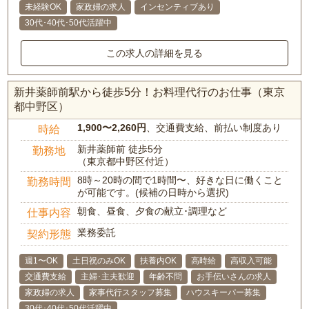
未経験OK
家政婦の求人
インセンティブあり
30代･40代･50代活躍中
この求人の詳細を見る
新井薬師前駅から徒歩5分！お料理代行のお仕事（東京
都中野区）
1,900〜2,260円
、交通費支給、前払い制度あり
時給
新井薬師前 徒歩5分
勤務地
（東京都中野区付近）
8時～20時の間で1時間〜、好きな日に働くこと
勤務時間
が可能です。(候補の日時から選択)
朝食、昼食、夕食の献立･調理など
仕事内容
業務委託
契約形態
週1〜OK
土日祝のみOK
扶養内OK
高時給
高収入可能
交通費支給
主婦･主夫歓迎
年齢不問
お手伝いさんの求人
家政婦の求人
家事代行スタッフ募集
ハウスキーパー募集
30代･40代･50代活躍中