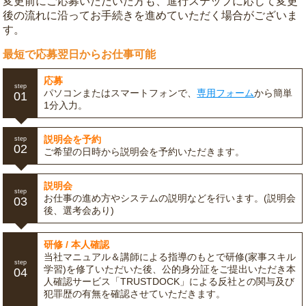
変更前にご応募いただいた方も、進行ステップに応じて変更
後の流れに沿ってお手続きを進めていただく場合がございま
す。
最短で応募翌日からお仕事可能
応募
step
パソコンまたはスマートフォンで、
専用フォーム
から簡単
01
1分入力。
説明会を予約
step
02
ご希望の日時から説明会を予約いただきます。
説明会
step
お仕事の進め方やシステムの説明などを行います。(説明会
03
後、選考会あり)
研修 / 本人確認
当社マニュアル＆講師による指導のもとで研修(家事スキル
step
学習)を修了いただいた後、公的身分証をご提出いただき本
04
人確認サービス「TRUSTDOCK」による反社との関与及び
犯罪歴の有無を確認させていただきます。