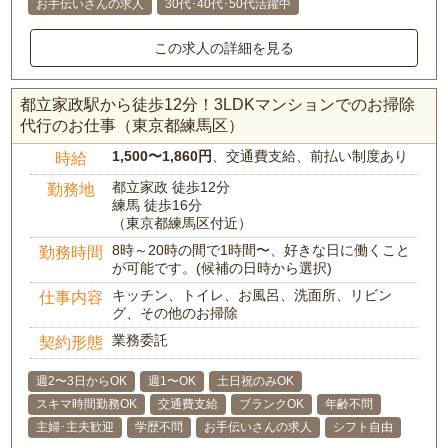
お手伝いさんの求人
30代･40代･50代活躍中
この求人の詳細を見る
都立家政駅から徒歩12分！3LDKマンションでのお掃除
代行のお仕事（東京都練馬区）
1,500〜1,860円
、交通費支給、前払い制度あり
時給
都立家政 徒歩12分
勤務地
練馬 徒歩16分
（東京都練馬区付近）
8時～20時の間で1時間〜、好きな日に働くこと
勤務時間
が可能です。(候補の日時から選択)
キッチン、トイレ、お風呂、洗面所、リビン
仕事内容
グ、その他のお掃除
業務委託
契約形態
週2〜3日からOK
週1〜OK
土日祝のみOK
スキマ時間勤務OK
交通費支給
ブランクOK
年齢不問
主婦･主夫歓迎
学歴不問
お手伝いさんの求人
シフト自由