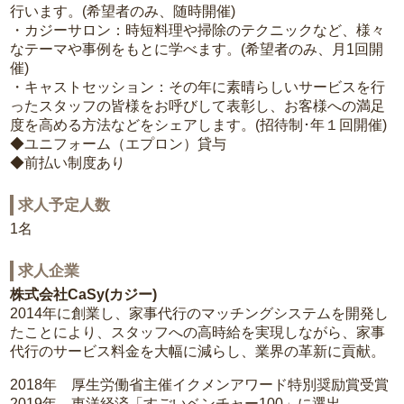
行います。(希望者のみ、随時開催)
・カジーサロン：時短料理や掃除のテクニックなど、様々
なテーマや事例をもとに学べます。(希望者のみ、月1回開
催)
・キャストセッション：その年に素晴らしいサービスを行
ったスタッフの皆様をお呼びして表彰し、お客様への満足
度を高める方法などをシェアします。(招待制･年１回開催)
◆ユニフォーム（エプロン）貸与
◆前払い制度あり
求人予定人数
1名
求人企業
株式会社CaSy(カジー)
2014年に創業し、家事代行のマッチングシステムを開発し
たことにより、スタッフへの高時給を実現しながら、家事
代行のサービス料金を大幅に減らし、業界の革新に貢献。
2018年 厚生労働省主催イクメンアワード特別奨励賞受賞
2019年 東洋経済「すごいベンチャー100」に選出