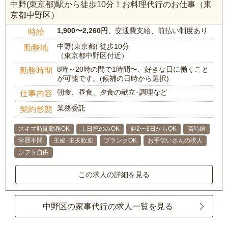
中野(東京都)駅から徒歩10分！お料理代行のお仕事（東
京都中野区）
1,900〜2,260円
、交通費支給、前払い制度あり
時給
中野(東京都) 徒歩10分
勤務地
（東京都中野区付近）
8時～20時の間で1時間〜、好きな日に働くこと
勤務時間
が可能です。(候補の日時から選択)
朝食、昼食、夕食の献立･調理など
仕事内容
業務委託
契約形態
スキマ時間勤務OK
土日祝のみOK
週2〜3日からOK
高時給
学歴不問
主婦･主夫歓迎
ブランクOK
お手伝いさんの求人
シフト自由
この求人の詳細を見る
中野区の家事代行の求人一覧を見る