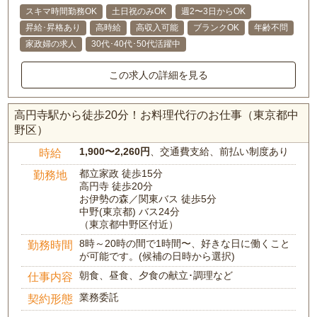
スキマ時間勤務OK
土日祝のみOK
週2〜3日からOK
昇給･昇格あり
高時給
高収入可能
ブランクOK
年齢不問
家政婦の求人
30代･40代･50代活躍中
この求人の詳細を見る
高円寺駅から徒歩20分！お料理代行のお仕事（東京都中
野区）
1,900〜2,260円
、交通費支給、前払い制度あり
時給
都立家政 徒歩15分
勤務地
高円寺 徒歩20分
お伊勢の森／関東バス 徒歩5分
中野(東京都) バス24分
（東京都中野区付近）
8時～20時の間で1時間〜、好きな日に働くこと
勤務時間
が可能です。(候補の日時から選択)
朝食、昼食、夕食の献立･調理など
仕事内容
業務委託
契約形態