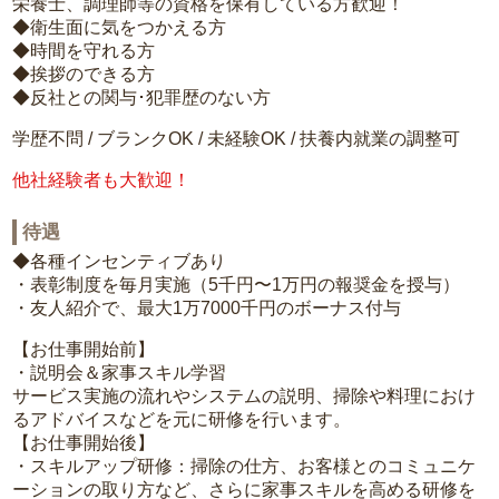
栄養士、調理師等の資格を保有している方歓迎！
◆衛生面に気をつかえる方
◆時間を守れる方
◆挨拶のできる方
◆反社との関与･犯罪歴のない方
学歴不問 / ブランクOK / 未経験OK / 扶養内就業の調整可
他社経験者も大歓迎！
待遇
◆各種インセンティブあり
・表彰制度を毎月実施（5千円〜1万円の報奨金を授与）
・友人紹介で、最大1万7000千円のボーナス付与
【お仕事開始前】
・説明会＆家事スキル学習
サービス実施の流れやシステムの説明、掃除や料理におけ
るアドバイスなどを元に研修を行います。
【お仕事開始後】
・スキルアップ研修：掃除の仕方、お客様とのコミュニケ
ーションの取り方など、さらに家事スキルを高める研修を