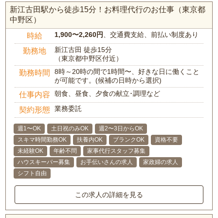
新江古田駅から徒歩15分！お料理代行のお仕事（東京都
中野区）
1,900〜2,260円
、交通費支給、前払い制度あり
時給
新江古田 徒歩15分
勤務地
（東京都中野区付近）
8時～20時の間で1時間〜、好きな日に働くこと
勤務時間
が可能です。(候補の日時から選択)
朝食、昼食、夕食の献立･調理など
仕事内容
業務委託
契約形態
週1〜OK
土日祝のみOK
週2〜3日からOK
スキマ時間勤務OK
扶養内OK
ブランクOK
資格不要
未経験OK
年齢不問
家事代行スタッフ募集
ハウスキーパー募集
お手伝いさんの求人
家政婦の求人
シフト自由
この求人の詳細を見る