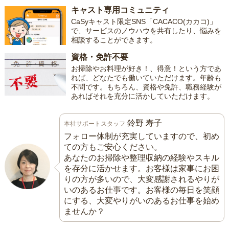
キャスト専用コミュニティ
CaSyキャスト限定SNS「CACACO(カカコ)」
で、サービスのノウハウを共有したり、悩みを
相談することができます。
資格・免許不要
お掃除やお料理が好き！、得意！という方であ
れば、どなたでも働いていただけます。年齢も
不問です。もちろん、資格や免許、職務経験が
あればそれを充分に活かしていただけます。
鈴野 寿子
本社サポートスタッフ
フォロー体制が充実していますので、初め
ての方もご安心ください。
あなたのお掃除や整理収納の経験やスキル
を存分に活かせます。お客様は家事にお困
りの方が多いので、大変感謝されるやりが
いのあるお仕事です。お客様の毎日を笑顔
にする、大変やりがいのあるお仕事を始め
ませんか？