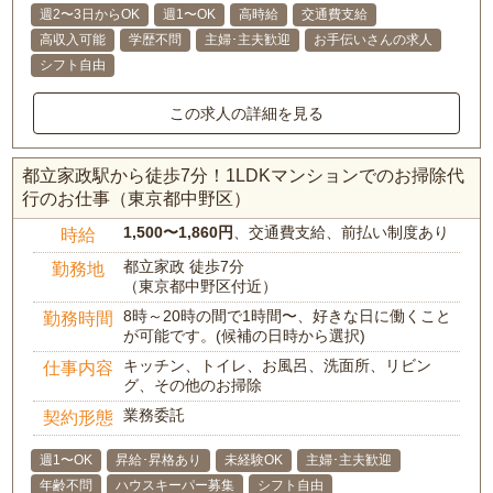
週2〜3日からOK
週1〜OK
高時給
交通費支給
高収入可能
学歴不問
主婦･主夫歓迎
お手伝いさんの求人
シフト自由
この求人の詳細を見る
都立家政駅から徒歩7分！1LDKマンションでのお掃除代
行のお仕事（東京都中野区）
1,500〜1,860円
、交通費支給、前払い制度あり
時給
都立家政 徒歩7分
勤務地
（東京都中野区付近）
8時～20時の間で1時間〜、好きな日に働くこと
勤務時間
が可能です。(候補の日時から選択)
キッチン、トイレ、お風呂、洗面所、リビン
仕事内容
グ、その他のお掃除
業務委託
契約形態
週1〜OK
昇給･昇格あり
未経験OK
主婦･主夫歓迎
年齢不問
ハウスキーパー募集
シフト自由