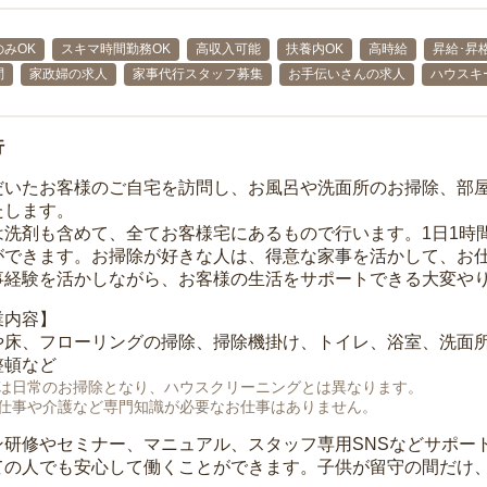
みOK
スキマ時間勤務OK
高収入可能
扶養内OK
高時給
昇給･昇
問
家政婦の求人
家事代行スタッフ募集
お手伝いさんの求人
ハウスキ
行
だいたお客様のご自宅を訪問し、お風呂や洗面所のお掃除、部
たします。
は洗剤も含めて、全てお客様宅にあるもので行います。1日1時
ができます。お掃除が好きな人は、得意な家事を活かして、お
事経験を活かしながら、お客様の生活をサポートできる大変や
業内容】
や床、フローリングの掃除、掃除機掛け、トイレ、浴室、洗面
整頓など
は日常のお掃除となり、ハウスクリーニングとは異なります。
仕事や介護など専門知識が必要なお仕事はありません。
ン研修やセミナー、マニュアル、スタッフ専用SNSなどサポー
ての人でも安心して働くことができます。子供が留守の間だけ、