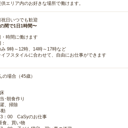
提供エリア内のお好きな場所で働けます。
日祝日いつでも歓迎
時の間で1日1時間〜
日・時間に働けます
例：
み 9時～12時、14時～17時など
ライフスタイルに合わせて、自由にお仕事ができます
んの場合（45歳）
起床
弁当･朝食作り
洗濯、掃除
移動
13：00 CaSyのお仕事
 昼食、買い物