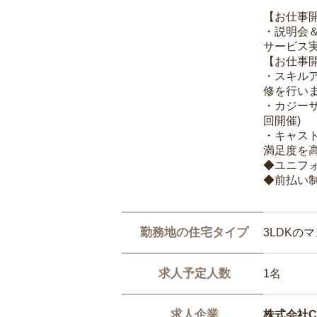
【お仕事
・説明会
サービス
【お仕事
・スキル
修を行いま
・カジー
回開催)
・キャス
満足度を高
◆ユニフ
◆前払い
勤務地の住宅タイプ
3LDKの
求人予定人数
1名
求人企業
株式会社Ca