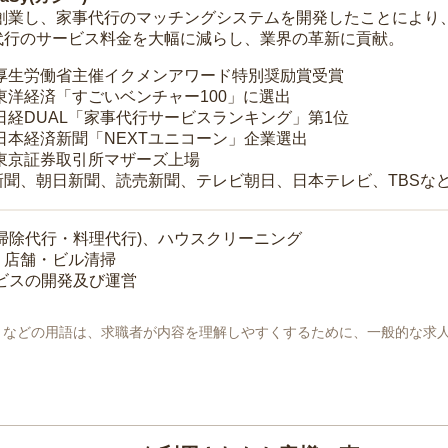
年に創業し、家事代行のマッチングシステムを開発したことによ
代行のサービス料金を大幅に減らし、業界の革新に貢献。
 厚生労働省主催イクメンアワード特別奨励賞受賞
 東洋経済「すごいベンチャー100」に選出
 日経DUAL「家事代行サービスランキング」第1位
 日本経済新聞「NEXTユニコーン」企業選出
 東京証券取引所マザーズ上場
新聞、朝日新聞、読売新聞、テレビ朝日、日本テレビ、TBSな
掃除代行・料理代行)、ハウスクリーニング
・店舗・ビル清掃
ービスの開発及び運営
地」などの用語は、求職者が内容を理解しやすくするために、一般的な求