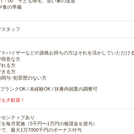
～17：00 子ども帰宅、習い事の送迎
 夕食の準備
行スタッフ
アドバイザーなどの資格お持ちの方はそれを活かしていただけ
が得意な方
守れる方
できる方
の関与･犯罪歴のない方
 ブランクOK / 未経験OK / 扶養内就業の調整可
者も大歓迎！
ンセンティブあり
度を毎月実施（5千円〜1万円の報奨金を授与）
で、最大1万7000千円のボーナス付与