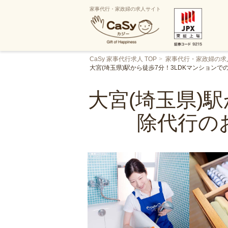
家事代行・家政婦の求人サイト
CaSy 家事代行求人 TOP
家事代行・家政婦の求
大宮(埼玉県)駅から徒歩7分！3LDKマンション
大宮(埼玉県)
除代行の