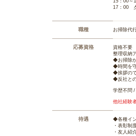
15：00
17：00
職種
お掃除代
応募資格
資格不要
整理収納
◆お掃除
◆時間を
◆挨拶の
◆反社と
学歴不問 /
他社経験
待遇
◆各種イ
・表彰制
・友人紹介