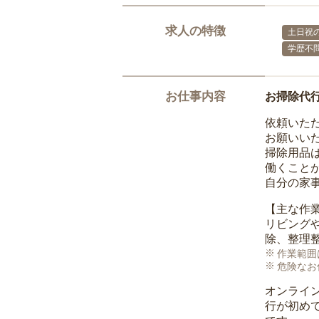
求人の特徴
土日祝の
学歴不
お仕事内容
お掃除代
依頼いた
お願いい
掃除用品
働くこと
自分の家
【主な作
リビング
除、整理
作業範囲
危険なお
オンライ
行が初め