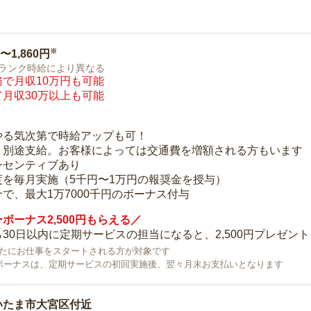
※
0〜1,860円
ランク時給により異なる
で月収10万円も可能
月収30万以上も可能
り
やる気次第で時給アップも可！
：別途支給。お客様によっては交通費を増額される方もいます
ンセンティブあり
度を毎月実施（5千円〜1万円の報奨金を授与）
で、最大1万7000千円のボーナス付与
ボーナス2,500円もらえる／
30日以内に定期サービスの担当になると、2,500円プレゼント
で新たにお仕事をスタートされる方が対象です
ボーナスは、定期サービスの初回実施後、翌々月末お支払いとなります
いたま市大宮区付近