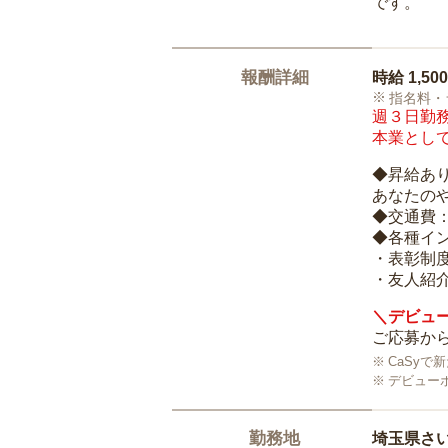
です。
報酬詳細
時給
1,50
指名料・
週３日勤務
本業として
◆昇給あ
あなたの
◆交通費
◆各種イ
・表彰制
・友人紹介
＼デビュー
ご応募から
CaSy
デビュー
勤務地
埼玉県さ