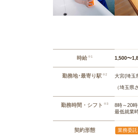
※1
時給
1,500〜1,
※2
勤務地･最寄り駅
大宮(埼玉県
（埼玉県
※3
勤務時間・シフト
8時～20
最低就業
契約形態
業務委託