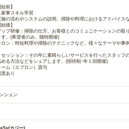
開始前】
＆家事スキル学習
実施の流れやシステムの説明、掃除や料理におけるアドバイス
開始後】
アップ研修：掃除の仕方、お客様とのコミュニケーションの取
す。(希望者のみ、随時開催)
サロン：時短料理や掃除のテクニックなど、様々なテーマや事例
トセッション：その年に素晴らしいサービスを行ったスタッフ
める方法などをシェアします。(招待制･年１回開催)
ォーム（エプロン）貸与
制度あり
マンション
Sy(カジー)