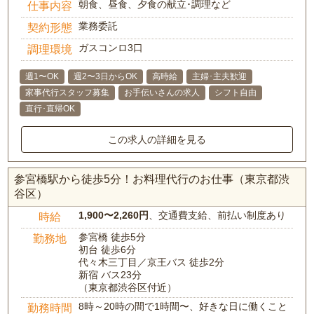
朝食、昼食、夕食の献立･調理など
仕事内容
業務委託
契約形態
ガスコンロ3口
調理環境
週1〜OK
週2〜3日からOK
高時給
主婦･主夫歓迎
家事代行スタッフ募集
お手伝いさんの求人
シフト自由
直行･直帰OK
この求人の詳細を見る
参宮橋駅から徒歩5分！お料理代行のお仕事（東京都渋
谷区）
1,900〜2,260円
、交通費支給、前払い制度あり
時給
参宮橋 徒歩5分
勤務地
初台 徒歩6分
代々木三丁目／京王バス 徒歩2分
新宿 バス23分
（東京都渋谷区付近）
8時～20時の間で1時間〜、好きな日に働くこと
勤務時間