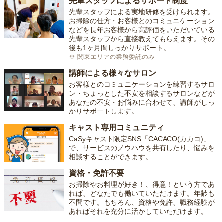
先輩スタッフによるサポート制度
先輩スタッフによる実地研修を受けられます。
お掃除の仕方・お客様とのコミュニケーション
などを長年お客様から高評価をいただいている
先輩スタッフから直接教えてもらえます。その
後も1ヶ月間しっかりサポート。
※ 関東エリアの業務委託のみ
講師による様々なサロン
お客様とのコミュニケーションを練習するサロ
ン・ちょっとした不安を相談するサロンなどが
あなたの不安・お悩みに合わせて、講師がしっ
かりサポートします。
キャスト専用コミュニティ
CaSyキャスト限定SNS「CACACO(カカコ)」
で、サービスのノウハウを共有したり、悩みを
相談することができます。
資格・免許不要
お掃除やお料理が好き！、得意！という方であ
れば、どなたでも働いていただけます。年齢も
不問です。もちろん、資格や免許、職務経験が
あればそれを充分に活かしていただけます。