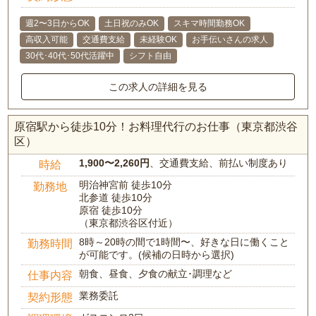
週2〜3日からOK
土日祝のみOK
スキマ時間勤務OK
高収入可能
交通費支給
未経験OK
お手伝いさんの求人
30代･40代･50代活躍中
シフト自由
この求人の詳細を見る
原宿駅から徒歩10分！お料理代行のお仕事（東京都渋谷
区）
1,900〜2,260円
、交通費支給、前払い制度あり
時給
明治神宮前 徒歩10分
勤務地
北参道 徒歩10分
原宿 徒歩10分
（東京都渋谷区付近）
8時～20時の間で1時間〜、好きな日に働くこと
勤務時間
が可能です。(候補の日時から選択)
朝食、昼食、夕食の献立･調理など
仕事内容
業務委託
契約形態