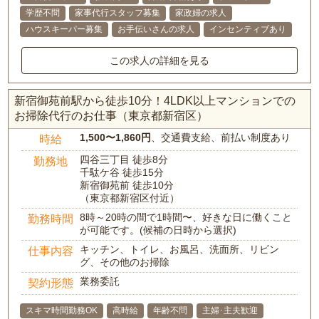
学歴不問
家事代行スタッフ募集
家政婦の求人
ハウスキーパー募集
お手伝いさんの求人
インセンティブあり
この求人の詳細を見る
新宿御苑前駅から徒歩10分！4LDK以上マンションでの
お掃除代行のお仕事（東京都新宿区）
1,500〜1,860円
、交通費支給、前払い制度あり
時給
四谷三丁目 徒歩8分
勤務地
千駄ケ谷 徒歩15分
新宿御苑前 徒歩10分
（東京都新宿区付近）
8時～20時の間で1時間〜、好きな日に働くこと
勤務時間
が可能です。(候補の日時から選択)
キッチン、トイレ、お風呂、洗面所、リビン
仕事内容
グ、その他のお掃除
業務委託
契約形態
スキマ時間勤務OK
高時給
年齢不問
主婦･主夫歓迎