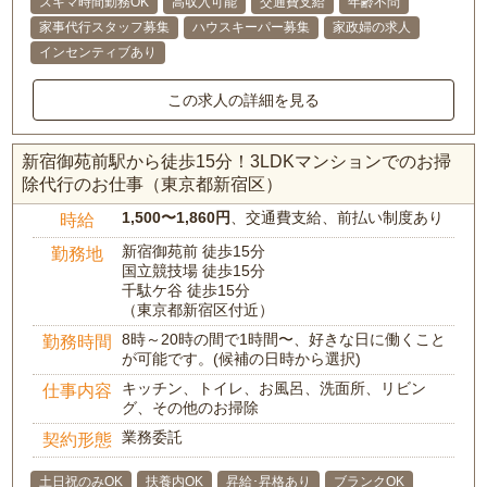
スキマ時間勤務OK
高収入可能
交通費支給
年齢不問
家事代行スタッフ募集
ハウスキーパー募集
家政婦の求人
インセンティブあり
この求人の詳細を見る
新宿御苑前駅から徒歩15分！3LDKマンションでのお掃
除代行のお仕事（東京都新宿区）
1,500〜1,860円
、交通費支給、前払い制度あり
時給
新宿御苑前 徒歩15分
勤務地
国立競技場 徒歩15分
千駄ケ谷 徒歩15分
（東京都新宿区付近）
8時～20時の間で1時間〜、好きな日に働くこと
勤務時間
が可能です。(候補の日時から選択)
キッチン、トイレ、お風呂、洗面所、リビン
仕事内容
グ、その他のお掃除
業務委託
契約形態
土日祝のみOK
扶養内OK
昇給･昇格あり
ブランクOK