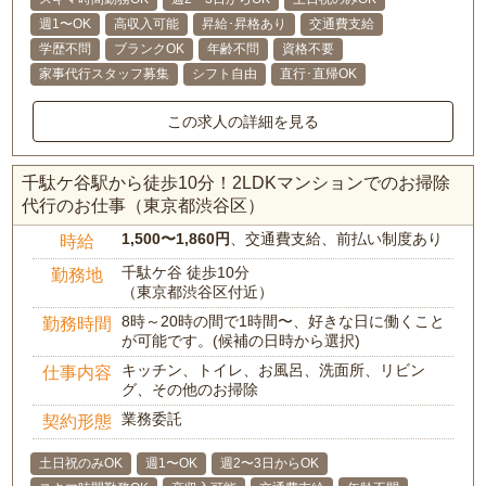
週1〜OK
高収入可能
昇給･昇格あり
交通費支給
学歴不問
ブランクOK
年齢不問
資格不要
家事代行スタッフ募集
シフト自由
直行･直帰OK
この求人の詳細を見る
千駄ケ谷駅から徒歩10分！2LDKマンションでのお掃除
代行のお仕事（東京都渋谷区）
1,500〜1,860円
、交通費支給、前払い制度あり
時給
千駄ケ谷 徒歩10分
勤務地
（東京都渋谷区付近）
8時～20時の間で1時間〜、好きな日に働くこと
勤務時間
が可能です。(候補の日時から選択)
キッチン、トイレ、お風呂、洗面所、リビン
仕事内容
グ、その他のお掃除
業務委託
契約形態
土日祝のみOK
週1〜OK
週2〜3日からOK