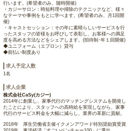
行います。(希望者のみ、随時開催)
・カジーサロン：時短料理や掃除のテクニックなど、様々
なテーマや事例をもとに学べます。(希望者のみ、月1回開
催)
・キャストセッション：その年に素晴らしいサービスを行
ったスタッフの皆様をお呼びして表彰し、お客様への満足
度を高める方法などをシェアします。(招待制･年１回開催)
◆ユニフォーム（エプロン）貸与
◆前払い制度あり
求人予定人数
1名
求人企業
株式会社CaSy(カジー)
2014年に創業し、家事代行のマッチングシステムを開発し
たことにより、スタッフへの高時給を実現しながら、家事
代行のサービス料金を大幅に減らし、業界の革新に貢献。
2018年 厚生労働省主催イクメンアワード特別奨励賞受賞
2019年 東洋経済「すごいベンチャー100」に選出