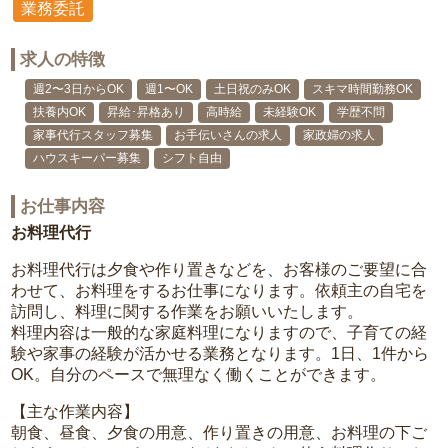
業務委託
求人の特徴
週2〜3日からOK
週1〜OK
土日祝のみOK
スキマ時間勤務OK
扶養内OK
昇給･昇格あり
高時給
未経験OK
学歴不問
家事代行スタッフ募集
お手伝いさんの求人
家政婦の求人
ハウスキーパー募集
シフト自由
お仕事内容
お料理代行
お料理代行は夕食や作り置きなどを、お客様のご要望に合
わせて、お料理をするお仕事になります。依頼主の自宅を
訪問し、料理に関する作業をお願いいたします。
料理内容は一般的な家庭料理になりますので、子育ての経
験や家事の経験が活かせる業務となります。1日、1件から
OK。自分のペースで無理なく働くことができます。
【主な作業内容】
朝食、昼食、夕食の用意、作り置きの用意、お料理の下ご