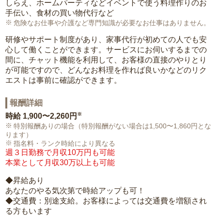
しらえ、ホームパーティなどイベントで使う料理作りのお
手伝い、食材の買い物代行など
危険なお仕事や介護など専門知識が必要なお仕事はありません。
研修やサポート制度があり、家事代行が初めての人でも安
心して働くことができます。サービスにお伺いするまでの
間に、チャット機能を利用して、お客様の直接のやりとり
が可能ですので、どんなお料理を作れば良いかなどのリク
エストは事前に確認ができます。
報酬詳細
※
時給
1,900〜2,260円
特別報酬ありの場合（特別報酬がない場合は1,500〜1,860円とな
ります）
指名料・ランク時給により異なる
週３日勤務で月収10万円も可能
本業として月収30万以上も可能
◆昇給あり
あなたのやる気次第で時給アップも可！
◆交通費：別途支給。お客様によっては交通費を増額され
る方もいます