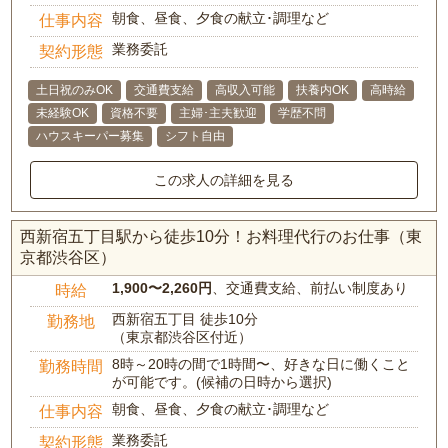
朝食、昼食、夕食の献立･調理など
仕事内容
業務委託
契約形態
土日祝のみOK
交通費支給
高収入可能
扶養内OK
高時給
未経験OK
資格不要
主婦･主夫歓迎
学歴不問
ハウスキーパー募集
シフト自由
この求人の詳細を見る
西新宿五丁目駅から徒歩10分！お料理代行のお仕事（東
京都渋谷区）
1,900〜2,260円
、交通費支給、前払い制度あり
時給
西新宿五丁目 徒歩10分
勤務地
（東京都渋谷区付近）
8時～20時の間で1時間〜、好きな日に働くこと
勤務時間
が可能です。(候補の日時から選択)
朝食、昼食、夕食の献立･調理など
仕事内容
業務委託
契約形態