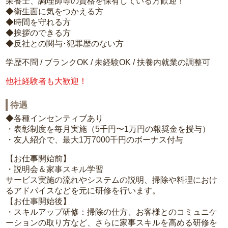
栄養士、調理師等の資格を保有している方歓迎！
◆衛生面に気をつかえる方
◆時間を守れる方
◆挨拶のできる方
◆反社との関与･犯罪歴のない方
学歴不問 / ブランクOK / 未経験OK / 扶養内就業の調整可
他社経験者も大歓迎！
待遇
◆各種インセンティブあり
・表彰制度を毎月実施（5千円〜1万円の報奨金を授与）
・友人紹介で、最大1万7000千円のボーナス付与
【お仕事開始前】
・説明会＆家事スキル学習
サービス実施の流れやシステムの説明、掃除や料理におけ
るアドバイスなどを元に研修を行います。
【お仕事開始後】
・スキルアップ研修：掃除の仕方、お客様とのコミュニケ
ーションの取り方など、さらに家事スキルを高める研修を