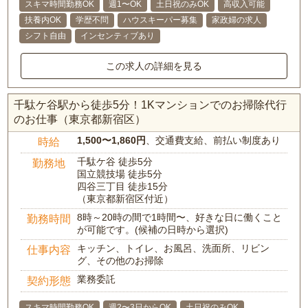
スキマ時間勤務OK
週1〜OK
土日祝のみOK
高収入可能
扶養内OK
学歴不問
ハウスキーパー募集
家政婦の求人
シフト自由
インセンティブあり
この求人の詳細を見る
千駄ケ谷駅から徒歩5分！1Kマンションでのお掃除代行
のお仕事（東京都新宿区）
1,500〜1,860円
、交通費支給、前払い制度あり
時給
千駄ケ谷 徒歩5分
勤務地
国立競技場 徒歩5分
四谷三丁目 徒歩15分
（東京都新宿区付近）
8時～20時の間で1時間〜、好きな日に働くこと
勤務時間
が可能です。(候補の日時から選択)
キッチン、トイレ、お風呂、洗面所、リビン
仕事内容
グ、その他のお掃除
業務委託
契約形態
スキマ時間勤務OK
週2〜3日からOK
土日祝のみOK