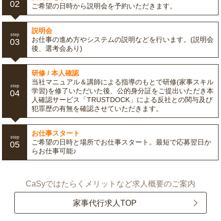
02
ご希望の日時から説明会を予約いただきます。
説明会
step
お仕事の進め方やシステムの説明などを行います。(説明会
03
後、選考会あり)
研修 / 本人確認
当社マニュアル＆講師による指導のもとで研修(家事スキル
step
学習)を修了いただいた後、公的身分証をご提出いただき本
04
人確認サービス「TRUSTDOCK」による反社との関与及び
犯罪歴の有無を確認させていただきます。
お仕事スタート
step
ご希望の日時と場所でお仕事スタート。最短で応募翌日か
05
らお仕事可能♪
CaSyではたらくメリットなど求人概要のご案内
家事代行求人TOP