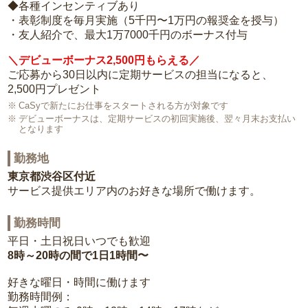
◆各種インセンティブあり
・表彰制度を毎月実施（5千円〜1万円の報奨金を授与）
・友人紹介で、最大1万7000千円のボーナス付与
＼デビューボーナス2,500円もらえる／
ご応募から30日以内に定期サービスの担当になると、
2,500円プレゼント
CaSyで新たにお仕事をスタートされる方が対象です
デビューボーナスは、定期サービスの初回実施後、翌々月末お支払い
となります
勤務地
東京都渋谷区付近
サービス提供エリア内のお好きな場所で働けます。
勤務時間
平日・土日祝日いつでも歓迎
8時～20時の間で1日1時間〜
好きな曜日・時間に働けます
勤務時間例：