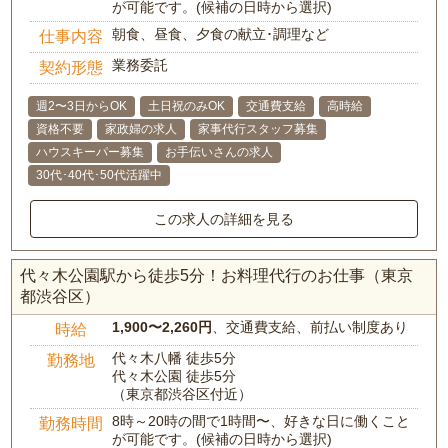
が可能です。(候補の日時から選択)
朝食、昼食、夕食の献立･調理など
仕事内容
業務委託
契約形態
週2〜3日からOK
土日祝のみOK
交通費支給
高時給
資格不要
家政婦の求人
家事代行スタッフ募集
ハウスキーパー募集
お手伝いさんの求人
30代･40代･50代活躍中
この求人の詳細を見る
代々木公園駅から徒歩5分！お料理代行のお仕事（東京
都渋谷区）
1,900〜2,260円
、交通費支給、前払い制度あり
時給
代々木八幡 徒歩5分
勤務地
代々木公園 徒歩5分
（東京都渋谷区付近）
8時～20時の間で1時間〜、好きな日に働くこと
勤務時間
が可能です。(候補の日時から選択)