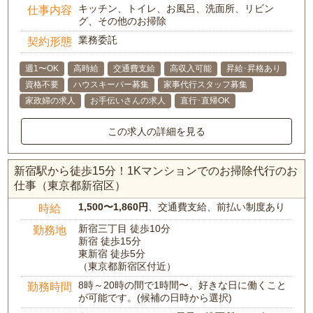
キッチン、トイレ、お風呂、洗面所、リビン
仕事内容
グ、その他のお掃除
業務委託
契約形態
週1〜OK
高時給
交通費支給
高収入可能
昇給･昇格あり
資格不要
ハウスキーパー募集
家事代行スタッフ募集
家政婦の求人
お手伝いさんの求人
直行･直帰OK
この求人の詳細を見る
新宿駅から徒歩15分！1Kマンションでのお掃除代行のお
仕事（東京都新宿区）
1,500〜1,860円
、交通費支給、前払い制度あり
時給
新宿三丁目 徒歩10分
勤務地
新宿 徒歩15分
東新宿 徒歩5分
（東京都新宿区付近）
8時～20時の間で1時間〜、好きな日に働くこと
勤務時間
が可能です。(候補の日時から選択)