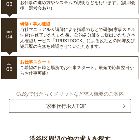
お仕事の進め方やシステムの説明などを行います。(説明会
03
後、選考会あり)
研修 / 本人確認
当社マニュアル＆講師による指導のもとで研修(家事スキル
step
学習)を修了いただいた後、公的身分証をご提出いただき本
04
人確認サービス「TRUSTDOCK」による反社との関与及び
犯罪歴の有無を確認させていただきます。
お仕事スタート
step
ご希望の日時と場所でお仕事スタート。最短で応募翌日か
05
らお仕事可能♪
CaSyではたらくメリットなど求人概要のご案内
家事代行求人TOP
渋谷区周辺の他の求人を探す