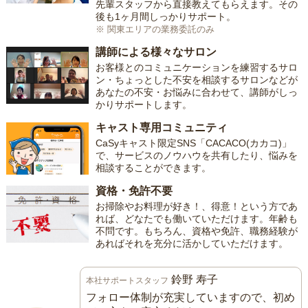
先輩スタッフから直接教えてもらえます。その
後も1ヶ月間しっかりサポート。
※ 関東エリアの業務委託のみ
講師による様々なサロン
お客様とのコミュニケーションを練習するサロ
ン・ちょっとした不安を相談するサロンなどが
あなたの不安・お悩みに合わせて、講師がしっ
かりサポートします。
キャスト専用コミュニティ
CaSyキャスト限定SNS「CACACO(カカコ)」
で、サービスのノウハウを共有したり、悩みを
相談することができます。
資格・免許不要
お掃除やお料理が好き！、得意！という方であ
れば、どなたでも働いていただけます。年齢も
不問です。もちろん、資格や免許、職務経験が
あればそれを充分に活かしていただけます。
鈴野 寿子
本社サポートスタッフ
フォロー体制が充実していますので、初め