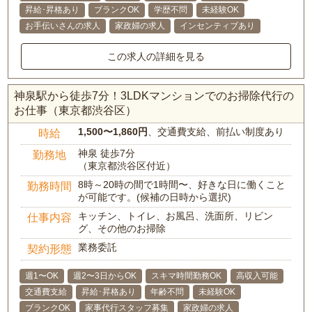
昇給･昇格あり
ブランクOK
学歴不問
未経験OK
お手伝いさんの求人
家政婦の求人
インセンティブあり
この求人の詳細を見る
神泉駅から徒歩7分！3LDKマンションでのお掃除代行の
お仕事（東京都渋谷区）
1,500〜1,860円
、交通費支給、前払い制度あり
時給
神泉 徒歩7分
勤務地
（東京都渋谷区付近）
8時～20時の間で1時間〜、好きな日に働くこと
勤務時間
が可能です。(候補の日時から選択)
キッチン、トイレ、お風呂、洗面所、リビン
仕事内容
グ、その他のお掃除
業務委託
契約形態
週1〜OK
週2〜3日からOK
スキマ時間勤務OK
高収入可能
交通費支給
昇給･昇格あり
年齢不問
未経験OK
ブランクOK
家事代行スタッフ募集
家政婦の求人