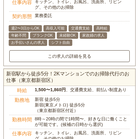
キッチン、トイレ、お風呂、洗面所、リビン
仕事内容
グ、その他のお掃除
業務委託
契約形態
週2〜3日からOK
高収入可能
交通費支給
高時給
年齢不問
ブランクOK
未経験OK
家政婦の求人
お手伝いさんの求人
シフト自由
この求人の詳細を見る
新宿駅から徒歩5分！2Kマンションでのお掃除代行のお
仕事（東京都新宿区）
1,500〜1,860円
、交通費支給、前払い制度あり
時給
新宿 徒歩5分
勤務地
新宿(東京メトロ) 徒歩5分
（東京都新宿区付近）
8時～20時の間で1時間〜、好きな日に働くこと
勤務時間
が可能です。(候補の日時から選択)
キッチン、トイレ、お風呂、洗面所、リビン
仕事内容
グ、その他のお掃除