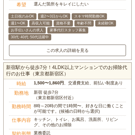
選んだ箇所をキレイにしたい
希望
土日祝のみOK
週2〜3日からOK
スキマ時間勤務OK
週1〜OK
高収入可能
資格不要
年齢不問
未経験OK
お手伝いさんの求人
家事代行スタッフ募集
30代･40代･50代活躍中
この求人の詳細を見る
新宿駅から徒歩7分！4LDK以上マンションでのお掃除代
行のお仕事（東京都新宿区）
1,500〜1,860円
、交通費支給、前払い制度あり
時給
新宿 徒歩7分
勤務地
（東京都新宿区付近）
8時～20時の間で1時間〜、好きな日に働くこと
勤務時間
が可能です。(候補の日時から選択)
キッチン、トイレ、お風呂、洗面所、リビン
仕事内容
グ、その他のお掃除
業務委託
契約形態