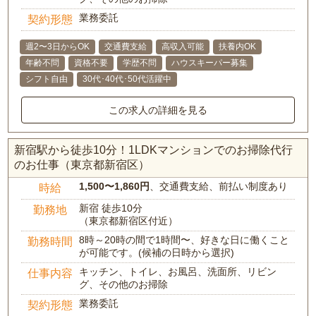
業務委託
契約形態
週2〜3日からOK
交通費支給
高収入可能
扶養内OK
年齢不問
資格不要
学歴不問
ハウスキーパー募集
シフト自由
30代･40代･50代活躍中
この求人の詳細を見る
新宿駅から徒歩10分！1LDKマンションでのお掃除代行
のお仕事（東京都新宿区）
1,500〜1,860円
、交通費支給、前払い制度あり
時給
新宿 徒歩10分
勤務地
（東京都新宿区付近）
8時～20時の間で1時間〜、好きな日に働くこと
勤務時間
が可能です。(候補の日時から選択)
キッチン、トイレ、お風呂、洗面所、リビン
仕事内容
グ、その他のお掃除
業務委託
契約形態