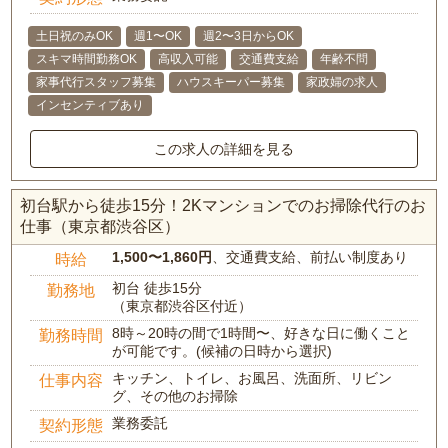
土日祝のみOK
週1〜OK
週2〜3日からOK
スキマ時間勤務OK
高収入可能
交通費支給
年齢不問
家事代行スタッフ募集
ハウスキーパー募集
家政婦の求人
インセンティブあり
この求人の詳細を見る
初台駅から徒歩15分！2Kマンションでのお掃除代行のお
仕事（東京都渋谷区）
1,500〜1,860円
、交通費支給、前払い制度あり
時給
初台 徒歩15分
勤務地
（東京都渋谷区付近）
8時～20時の間で1時間〜、好きな日に働くこと
勤務時間
が可能です。(候補の日時から選択)
キッチン、トイレ、お風呂、洗面所、リビン
仕事内容
グ、その他のお掃除
業務委託
契約形態