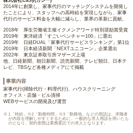
株式会社CaSy(カジー)
2014年に創業し、家事代行のマッチングシステムを開発し
たことにより、スタッフへの高時給を実現しながら、家事
代行のサービス料金を大幅に減らし、業界の革新に貢献。
2018年 厚生労働省主催イクメンアワード特別奨励賞受賞
2019年 東洋経済「すごいベンチャー100」に選出
2019年 日経DUAL「家事代行サービスランキング」第1位
2019年 日本経済新聞「NEXTユニコーン」企業選出
2022年 東京証券取引所マザーズ上場
他、日経新聞、朝日新聞、読売新聞、テレビ朝日、日本テ
レビ、TBSなど各種メディアにて掲載
事業内容
家事代行(掃除代行・料理代行)、ハウスクリーニング
オフィス・店舗・ビル清掃
WEBサービスの開発及び運営
1「時給」※2「勤務時間」※3「勤務地」などの用語は、求職者
が内容を理解しやすくするために、一般的な求人用語を用いたも
のとなり、契約形態は業務委託での求人となります。