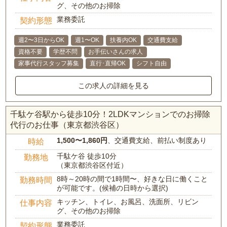
グ、その他のお掃除
業務委託
契約形態
週2〜3日からOK
週1〜OK
扶養内OK
交通費支給
資格不要
学歴不問
お手伝いさんの求人
家事代行スタッフ募集
直行･直帰OK
シフト自由
この求人の詳細を見る
千駄ケ谷駅から徒歩10分！2LDKマンションでのお掃除
代行のお仕事（東京都渋谷区）
1,500〜1,860円
、交通費支給、前払い制度あり
時給
千駄ケ谷 徒歩10分
勤務地
（東京都渋谷区付近）
8時～20時の間で1時間〜、好きな日に働くこと
勤務時間
が可能です。(候補の日時から選択)
キッチン、トイレ、お風呂、洗面所、リビン
仕事内容
グ、その他のお掃除
業務委託
契約形態