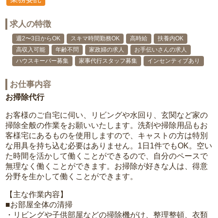
求人の特徴
週2〜3日からOK
スキマ時間勤務OK
高時給
扶養内OK
高収入可能
年齢不問
家政婦の求人
お手伝いさんの求人
ハウスキーパー募集
家事代行スタッフ募集
インセンティブあり
お仕事内容
お掃除代行
お客様のご自宅に伺い、リビングや水回り、玄関など家の
掃除全般の作業をお願いいたします。洗剤や掃除用品もお
客様宅にあるものを使用しますので、キャストの方は特別
な用具を持ち込む必要はありません。1日1件でもOK。空い
た時間を活かして働くことができるので、自分のペースで
無理なく働くことができます。お掃除が好きな人は、得意
分野を生かして働くことができます。
【主な作業内容】
■お部屋全体の清掃
・リビングや子供部屋などの掃除機がけ、整理整頓、衣類