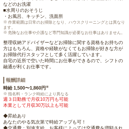
などのお洗濯
■水周りのおそうじ
・お風呂、キッチン、洗面所
作業範囲は日常のお掃除となり、ハウスクリーニングとは異なり
ます。
危険なお仕事や介護など専門知識が必要なお仕事はありません。
整理収納アドバイザーなどお掃除に関する資格をお持ちの
方はもちろん、資格や経験がなくてもお掃除が好きな方が
お掃除代行スタッフとして多く活躍しています。
自宅の近所で空いた時間にお仕事ができるので、シフトの
融通が利くお仕事です。
報酬詳細
※
時給
1,500〜1,860円
指名料・ランク時給により異なる
週３日勤務で月収10万円も可能
本業として月収30万以上も可能
◆昇給あり
あなたのやる気次第で時給アップも可！
◆交通費：別途支給。お客様によっては交通費を増額され