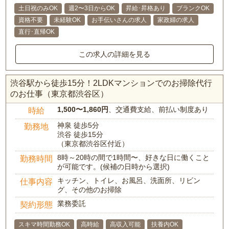
土日祝のみOK
週2〜3日からOK
昇給･昇格あり
ブランクOK
資格不要
未経験OK
お手伝いさんの求人
家政婦の求人
直行･直帰OK
この求人の詳細を見る
渋谷駅から徒歩15分！2LDKマンションでのお掃除代行
のお仕事（東京都渋谷区）
1,500〜1,860円
、交通費支給、前払い制度あり
時給
神泉 徒歩5分
勤務地
渋谷 徒歩15分
（東京都渋谷区付近）
8時～20時の間で1時間〜、好きな日に働くこと
勤務時間
が可能です。(候補の日時から選択)
キッチン、トイレ、お風呂、洗面所、リビン
仕事内容
グ、その他のお掃除
業務委託
契約形態
スキマ時間勤務OK
高時給
高収入可能
扶養内OK