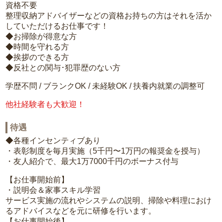
資格不要
整理収納アドバイザーなどの資格お持ちの方はそれを活か
していただけるお仕事です！
◆お掃除が得意な方
◆時間を守れる方
◆挨拶のできる方
◆反社との関与･犯罪歴のない方
学歴不問 / ブランクOK / 未経験OK / 扶養内就業の調整可
他社経験者も大歓迎！
待遇
◆各種インセンティブあり
・表彰制度を毎月実施（5千円〜1万円の報奨金を授与）
・友人紹介で、最大1万7000千円のボーナス付与
【お仕事開始前】
・説明会＆家事スキル学習
サービス実施の流れやシステムの説明、掃除や料理におけ
るアドバイスなどを元に研修を行います。
【お仕事開始後】