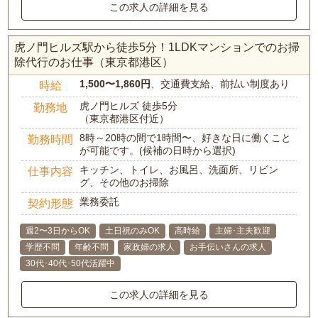
この求人の詳細を見る
虎ノ門ヒルズ駅から徒歩5分！1LDKマンションでのお掃
除代行のお仕事（東京都港区）
1,500〜1,860円
、交通費支給、前払い制度あり
時給
虎ノ門ヒルズ 徒歩5分
勤務地
（東京都港区付近）
8時～20時の間で1時間〜、好きな日に働くこと
勤務時間
が可能です。(候補の日時から選択)
キッチン、トイレ、お風呂、洗面所、リビン
仕事内容
グ、その他のお掃除
業務委託
契約形態
週2〜3日からOK
土日祝のみOK
高時給
主婦･主夫歓迎
学歴不問
年齢不問
家政婦の求人
お手伝いさんの求人
30代･40代･50代活躍中
この求人の詳細を見る