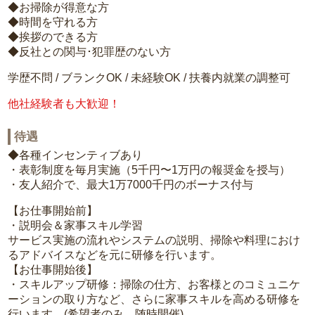
◆お掃除が得意な方
◆時間を守れる方
◆挨拶のできる方
◆反社との関与･犯罪歴のない方
学歴不問 / ブランクOK / 未経験OK / 扶養内就業の調整可
他社経験者も大歓迎！
待遇
◆各種インセンティブあり
・表彰制度を毎月実施（5千円〜1万円の報奨金を授与）
・友人紹介で、最大1万7000千円のボーナス付与
【お仕事開始前】
・説明会＆家事スキル学習
サービス実施の流れやシステムの説明、掃除や料理におけ
るアドバイスなどを元に研修を行います。
【お仕事開始後】
・スキルアップ研修：掃除の仕方、お客様とのコミュニケ
ーションの取り方など、さらに家事スキルを高める研修を
行います。(希望者のみ、随時開催)