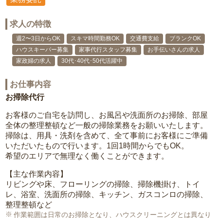
求人の特徴
週2〜3日からOK
スキマ時間勤務OK
交通費支給
ブランクOK
ハウスキーパー募集
家事代行スタッフ募集
お手伝いさんの求人
家政婦の求人
30代･40代･50代活躍中
お仕事内容
お掃除代行
お客様のご自宅を訪問し、お風呂や洗面所のお掃除、部屋
全体の整理整頓など一般の掃除業務をお願いいたします。
掃除は、用具・洗剤を含めて、全て事前にお客様にご準備
いただいたもので行います。1回1時間からでもOK。
希望のエリアで無理なく働くことができます。
【主な作業内容】
リビングや床、フローリングの掃除、掃除機掛け、トイ
レ、浴室、洗面所の掃除、キッチン、ガスコンロの掃除、
整理整頓など
作業範囲は日常のお掃除となり、ハウスクリーニングとは異なり