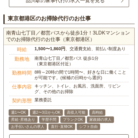
品川駅の家事代行の求人一覧を見る
東京都港区のお掃除代行のお仕事
南青山七丁目／都営バスから徒歩1分！3LDKマンション
でのお掃除代行のお仕事（東京都港区）
1,500〜1,860円
、交通費支給、前払い制度あり
時給
南青山七丁目／都営バス 徒歩1分
勤務地
（東京都港区付近）
8時～20時の間で1時間〜、好きな日に働くこと
勤務時間
が可能です。(候補の日時から選択)
キッチン、トイレ、お風呂、洗面所、リビン
仕事内容
グ、その他のお掃除
業務委託
契約形態
週1〜OK
週2〜3日からOK
高収入可能
高時給
昇給･昇格あり
学歴不問
ブランクOK
家政婦の求人
お手伝いさんの求人
直行･直帰OK
シフト自由