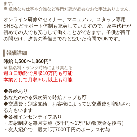
ます。
危険なお仕事や介護など専門知識が必要なお仕事はありません。
オンライン研修やセミナー、マニュアル、スタッフ専用
SNSなどサポート体制も充実していますので、家事代行が
初めての人でも安心して働くことができます。子供が留守
の間だけ、夕食の準備までなど空いた時間でOKです。
報酬詳細
※
時給
1,500〜1,860円
指名料・ランク時給により異なる
週３日勤務で月収10万円も可能
本業として月収30万以上も可能
◆昇給あり
あなたのやる気次第で時給アップも可！
◆交通費：別途支給。お客様によっては交通費を増額され
る方もいます
◆各種インセンティブあり
・表彰制度を毎月実施（5千円〜1万円の報奨金を授与）
・友人紹介で、最大1万7000千円のボーナス付与