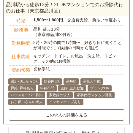
品川駅から徒歩13分！2LDKマンションでのお掃除代行
のお仕事（東京都品川区）
1,500〜1,860円
、交通費支給、前払い制度あり
時給
品川 徒歩13分
勤務地
（東京都品川区付近）
8時～20時の間で1時間〜、好きな日に働くこと
勤務時間
が可能です。(候補の日時から選択)
キッチン、トイレ、お風呂、洗面所、リビン
仕事内容
グ、その他のお掃除
業務委託
契約形態
週2〜3日からOK
扶養内OK
高時給
高収入可能
昇給･昇格あり
年齢不問
主婦･主夫歓迎
ブランクOK
ハウスキーパー募集
家政婦の求人
家事代行スタッフ募集
お手伝いさんの求人
インセンティブあり
この求人の詳細を見る