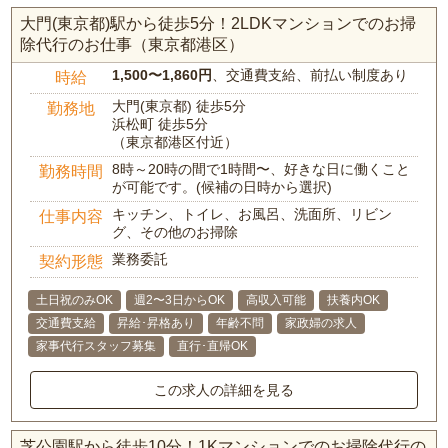
大門(東京都)駅から徒歩5分！2LDKマンションでのお掃
除代行のお仕事（東京都港区）
1,500〜1,860円
、交通費支給、前払い制度あり
時給
大門(東京都) 徒歩5分
勤務地
浜松町 徒歩5分
（東京都港区付近）
8時～20時の間で1時間〜、好きな日に働くこと
勤務時間
が可能です。(候補の日時から選択)
キッチン、トイレ、お風呂、洗面所、リビン
仕事内容
グ、その他のお掃除
業務委託
契約形態
土日祝のみOK
週2〜3日からOK
高収入可能
扶養内OK
交通費支給
昇給･昇格あり
年齢不問
家政婦の求人
家事代行スタッフ募集
直行･直帰OK
この求人の詳細を見る
芝公園駅から徒歩10分！1Kマンションでのお掃除代行の