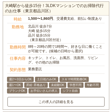
大崎駅から徒歩15分！3LDKマンションでのお掃除代行
のお仕事（東京都品川区）
1,500〜1,860円
、交通費支給、前払い制度あり
時給
北品川 徒歩7分
勤務地
大崎 徒歩15分
品川 徒歩15分
（東京都品川区付近）
8時～20時の間で1時間〜、好きな日に働くこと
勤務時間
が可能です。(候補の日時から選択)
キッチン、トイレ、お風呂、洗面所、リビン
仕事内容
グ、その他のお掃除
業務委託
契約形態
週2〜3日からOK
土日祝のみOK
スキマ時間勤務OK
週1〜OK
昇給･昇格あり
未経験OK
学歴不問
年齢不問
ブランクOK
お手伝いさんの求人
シフト自由
この求人の詳細を見る