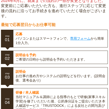
2024年4月に、就業までの流れの一部が変更となりました。
変更前にご応募いただいた方も、進行ステップに応じて変更
後の流れに沿ってお手続きを進めていただく場合がございま
す。
最短で応募翌日からお仕事可能
応募
step
パソコンまたはスマートフォンで、
専用フォーム
から簡単
01
1分入力。
説明会を予約
step
02
ご希望の日時から説明会を予約いただきます。
説明会
step
お仕事の進め方やシステムの説明などを行います。(説明会
03
後、選考会あり)
研修 / 本人確認
当社マニュアル＆講師による指導のもとで研修(家事スキル
step
学習)を修了いただいた後、公的身分証をご提出いただき本
04
人確認サービス「TRUSTDOCK」による反社との関与及び