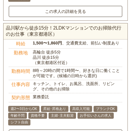
この求人の詳細を見る
品川駅から徒歩15分！2LDKマンションでのお掃除代行
のお仕事（東京都港区）
1,500〜1,860円
、交通費支給、前払い制度あり
時給
高輪台 徒歩5分
勤務地
品川 徒歩15分
（東京都港区付近）
8時～20時の間で1時間〜、好きな日に働くこと
勤務時間
が可能です。(候補の日時から選択)
キッチン、トイレ、お風呂、洗面所、リビン
仕事内容
グ、その他のお掃除
業務委託
契約形態
週2〜3日からOK
昇給･昇格あり
高収入可能
ブランクOK
年齢不問
資格不要
主婦･主夫歓迎
お手伝いさんの求人
シフト自由