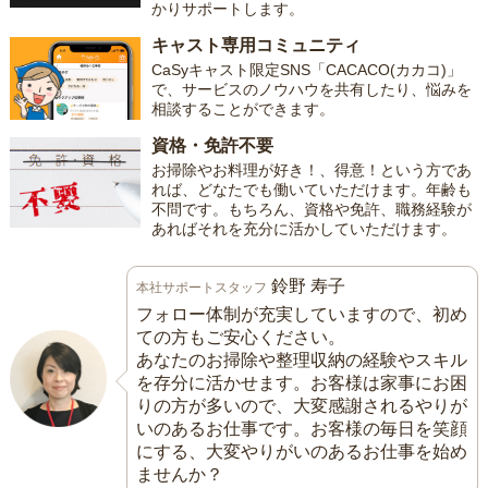
かりサポートします。
キャスト専用コミュニティ
CaSyキャスト限定SNS「CACACO(カカコ)」
で、サービスのノウハウを共有したり、悩みを
相談することができます。
資格・免許不要
お掃除やお料理が好き！、得意！という方であ
れば、どなたでも働いていただけます。年齢も
不問です。もちろん、資格や免許、職務経験が
あればそれを充分に活かしていただけます。
鈴野 寿子
本社サポートスタッフ
フォロー体制が充実していますので、初め
ての方もご安心ください。
あなたのお掃除や整理収納の経験やスキル
を存分に活かせます。お客様は家事にお困
りの方が多いので、大変感謝されるやりが
いのあるお仕事です。お客様の毎日を笑顔
にする、大変やりがいのあるお仕事を始め
ませんか？