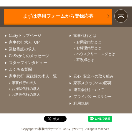
まずは専用フォームから登録応募
CaSyトップページ
家事代行とは
家事代行求人TOP
お掃除代行とは
お料理代行とは
業務委託の求人
ハウスクリーニングとは
CaSyからのメッセージ
家政婦とは
スタッフインタビュー
よくある質問
家事代行･家政婦の求人一覧
安心･安全への取り組み
家事代行の求人
家事スタッフへの応募
お掃除代行の求人
運営会社について
お料理代行の求人
プライバシーポリシー
利用規約
Copyright © 家事代行サービス CaSy（カジー） All rights reserved.