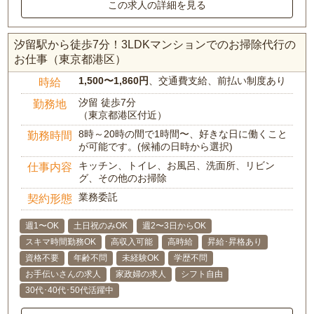
この求人の詳細を見る
汐留駅から徒歩7分！3LDKマンションでのお掃除代行の
お仕事（東京都港区）
1,500〜1,860円
、交通費支給、前払い制度あり
時給
汐留 徒歩7分
勤務地
（東京都港区付近）
8時～20時の間で1時間〜、好きな日に働くこと
勤務時間
が可能です。(候補の日時から選択)
キッチン、トイレ、お風呂、洗面所、リビン
仕事内容
グ、その他のお掃除
業務委託
契約形態
週1〜OK
土日祝のみOK
週2〜3日からOK
スキマ時間勤務OK
高収入可能
高時給
昇給･昇格あり
資格不要
年齢不問
未経験OK
学歴不問
お手伝いさんの求人
家政婦の求人
シフト自由
30代･40代･50代活躍中