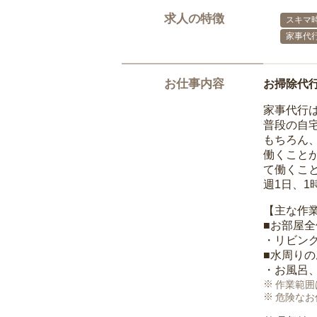
求人の特徴
スキマ
家事代
お仕事内容
お掃除代
家事代行
普段の自
もちろん
働くこと
て働くこ
週1日、
【主な作
■お部屋
・リビン
■水周り
・お風呂
作業範囲
危険なお