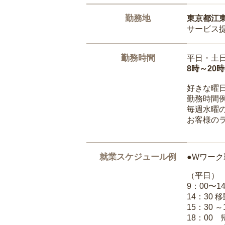
勤務地
東京都江
サービス
勤務時間
平日・土
8時～20
好きな曜
勤務時間
毎週水曜の
お客様の
就業スケジュール例
●Wワーク
（平日）
9：00〜
14：30 
15：30 
18：00