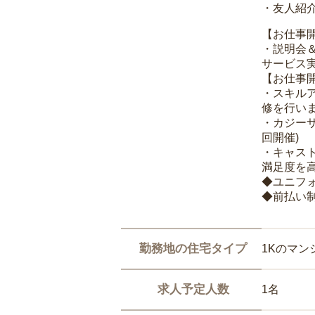
・友人紹介
【お仕事
・説明会
サービス
【お仕事
・スキル
修を行いま
・カジー
回開催)
・キャス
満足度を高
◆ユニフ
◆前払い
勤務地の住宅タイプ
1Kのマン
求人予定人数
1名