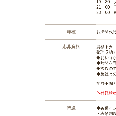
19：30
21：00
23：00 
職種
お掃除代
応募資格
資格不要
整理収納
◆お掃除
◆時間を
◆挨拶の
◆反社と
学歴不問 /
他社経験
待遇
◆各種イ
・表彰制