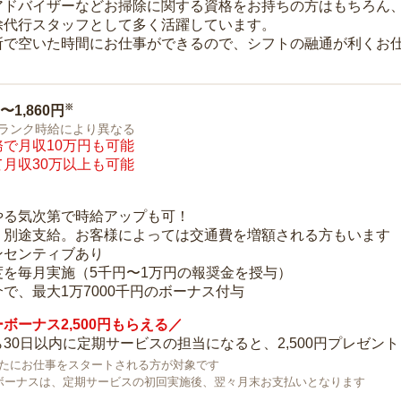
アドバイザーなどお掃除に関する資格をお持ちの方はもちろん
除代行スタッフとして多く活躍しています。
所で空いた時間にお仕事ができるので、シフトの融通が利くお
※
0〜1,860円
ランク時給により異なる
で月収10万円も可能
月収30万以上も可能
り
やる気次第で時給アップも可！
：別途支給。お客様によっては交通費を増額される方もいます
ンセンティブあり
度を毎月実施（5千円〜1万円の報奨金を授与）
で、最大1万7000千円のボーナス付与
ボーナス2,500円もらえる／
30日以内に定期サービスの担当になると、2,500円プレゼント
で新たにお仕事をスタートされる方が対象です
ボーナスは、定期サービスの初回実施後、翌々月末お支払いとなります