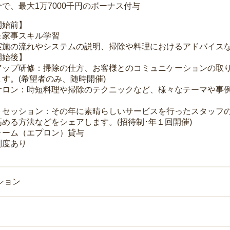
で、最大1万7000千円のボーナス付与
開始前】
＆家事スキル学習
実施の流れやシステムの説明、掃除や料理におけるアドバイス
開始後】
アップ研修：掃除の仕方、お客様とのコミュニケーションの取
す。(希望者のみ、随時開催)
サロン：時短料理や掃除のテクニックなど、様々なテーマや事例
トセッション：その年に素晴らしいサービスを行ったスタッフ
める方法などをシェアします。(招待制･年１回開催)
ォーム（エプロン）貸与
制度あり
ション