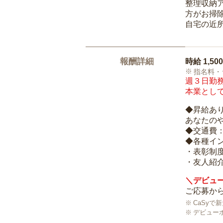
整理収納
方がお掃
自宅の近
報酬詳細
時給
1,50
指名料・
週３日勤務
本業として
◆昇給あ
あなたの
◆交通費
◆各種イ
・表彰制
・友人紹介
＼デビュー
ご応募から
CaSy
デビュー