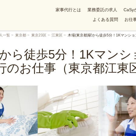
家事代行とは
業務委託の求人
CaS
よくある質問
お仕事
人一覧
東京都
東京23区
江東区
木場(東京都)駅から徒歩5分！1Kマン
駅から徒歩5分！1Kマン
行のお仕事（東京都江東