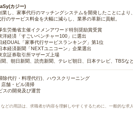
Sy(カジー)
年に創業し、家事代行のマッチングシステムを開発したことによ
代行のサービス料金を大幅に減らし、業界の革新に貢献。
 厚生労働省主催イクメンアワード特別奨励賞受賞
 東洋経済「すごいベンチャー100」に選出
 日経DUAL「家事代行サービスランキング」第1位
 日本経済新聞「NEXTユニコーン」企業選出
 東京証券取引所マザーズ上場
新聞、朝日新聞、読売新聞、テレビ朝日、日本テレビ、TBSな
掃除代行・料理代行)、ハウスクリーニング
・店舗・ビル清掃
ービスの開発及び運営
地」などの用語は、求職者が内容を理解しやすくするために、一般的な求