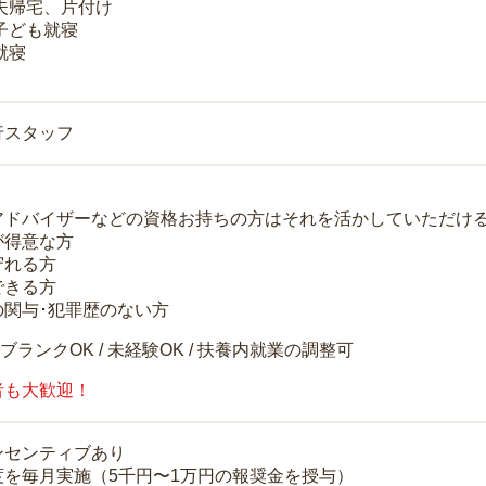
 夫帰宅、片付け
 子ども就寝
就寝
行スタッフ
アドバイザーなどの資格お持ちの方はそれを活かしていただけ
が得意な方
守れる方
できる方
の関与･犯罪歴のない方
 ブランクOK / 未経験OK / 扶養内就業の調整可
者も大歓迎！
ンセンティブあり
度を毎月実施（5千円〜1万円の報奨金を授与）