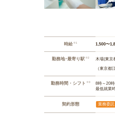
※1
時給
1,500〜1,
※2
勤務地･最寄り駅
木場(東京都
（東京都
※3
勤務時間・シフト
8時～20
最低就業
契約形態
業務委託