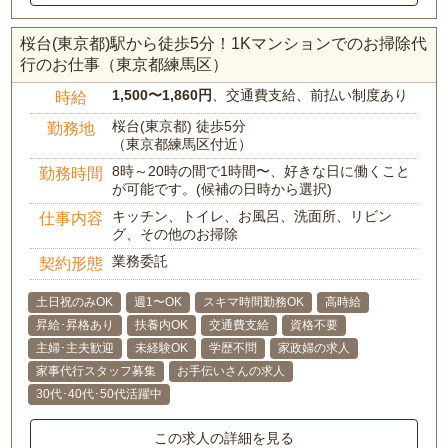
桜台(東京都)駅から徒歩5分！1Kマンションでのお掃除代
行のお仕事（東京都練馬区）
1,500〜1,860円
、交通費支給、前払い制度あり
時給
桜台(東京都) 徒歩5分
勤務地
（東京都練馬区付近）
8時～20時の間で1時間〜、好きな日に働くこと
勤務時間
が可能です。(候補の日時から選択)
キッチン、トイレ、お風呂、洗面所、リビン
仕事内容
グ、その他のお掃除
業務委託
契約形態
土日祝のみOK
週1〜OK
スキマ時間勤務OK
高時給
昇給･昇格あり
扶養内OK
交通費支給
資格不要
主婦･主夫歓迎
未経験OK
学歴不問
家政婦の求人
家事代行スタッフ募集
お手伝いさんの求人
30代･40代･50代活躍中
この求人の詳細を見る