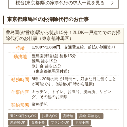
桜台(東京都)駅の家事代行の求人一覧を見る
東京都練馬区のお掃除代行のお仕事
豊島園(都営線)駅から徒歩15分！2LDK一戸建てでのお掃
除代行のお仕事（東京都練馬区）
1,500〜1,860円
、交通費支給、前払い制度あり
時給
豊島園(都営線) 徒歩15分
勤務地
練馬 徒歩15分
氷川台 徒歩15分
（東京都練馬区付近）
8時～20時の間で1時間〜、好きな日に働くこと
勤務時間
が可能です。(候補の日時から選択)
キッチン、トイレ、お風呂、洗面所、リビン
仕事内容
グ、その他のお掃除
業務委託
契約形態
週2〜3日からOK
扶養内OK
高時給
昇給･昇格あり
未経験OK
資格不要
ブランクOK
学歴不問