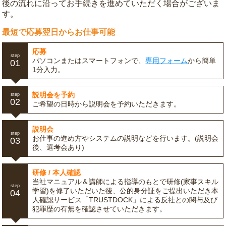
後の流れに沿ってお手続きを進めていただく場合がございま
す。
最短で応募翌日からお仕事可能
応募
step
パソコンまたはスマートフォンで、
専用フォーム
から簡単
01
1分入力。
説明会を予約
step
02
ご希望の日時から説明会を予約いただきます。
説明会
step
お仕事の進め方やシステムの説明などを行います。(説明会
03
後、選考会あり)
研修 / 本人確認
当社マニュアル＆講師による指導のもとで研修(家事スキル
step
学習)を修了いただいた後、公的身分証をご提出いただき本
04
人確認サービス「TRUSTDOCK」による反社との関与及び
犯罪歴の有無を確認させていただきます。