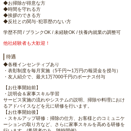
◆お掃除が得意な方
◆時間を守れる方
◆挨拶のできる方
◆反社との関与･犯罪歴のない方
学歴不問 / ブランクOK / 未経験OK / 扶養内就業の調整可
他社経験者も大歓迎！
待遇
◆各種インセンティブあり
・表彰制度を毎月実施（5千円〜1万円の報奨金を授与）
・友人紹介で、最大1万7000千円のボーナス付与
【お仕事開始前】
・説明会＆家事スキル学習
サービス実施の流れやシステムの説明、掃除や料理におけ
るアドバイスなどを元に研修を行います。
【お仕事開始後】
・スキルアップ研修：掃除の仕方、お客様とのコミュニケ
ーションの取り方など、さらに家事スキルを高める研修を
行います。(希望者のみ、随時開催)