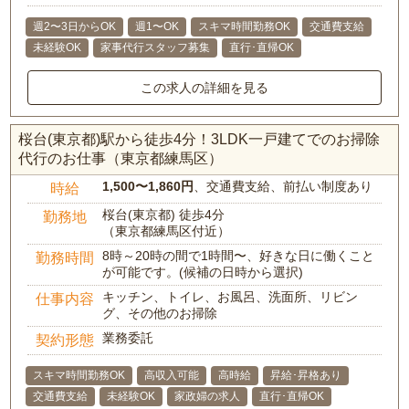
週2〜3日からOK
週1〜OK
スキマ時間勤務OK
交通費支給
未経験OK
家事代行スタッフ募集
直行･直帰OK
この求人の詳細を見る
桜台(東京都)駅から徒歩4分！3LDK一戸建てでのお掃除
代行のお仕事（東京都練馬区）
1,500〜1,860円
、交通費支給、前払い制度あり
時給
桜台(東京都) 徒歩4分
勤務地
（東京都練馬区付近）
8時～20時の間で1時間〜、好きな日に働くこと
勤務時間
が可能です。(候補の日時から選択)
キッチン、トイレ、お風呂、洗面所、リビン
仕事内容
グ、その他のお掃除
業務委託
契約形態
スキマ時間勤務OK
高収入可能
高時給
昇給･昇格あり
交通費支給
未経験OK
家政婦の求人
直行･直帰OK