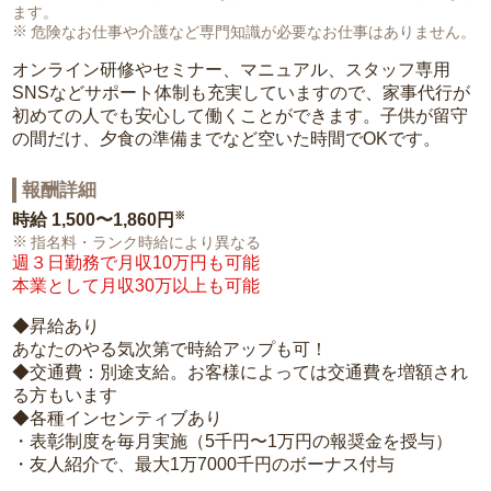
ます。
危険なお仕事や介護など専門知識が必要なお仕事はありません。
オンライン研修やセミナー、マニュアル、スタッフ専用
SNSなどサポート体制も充実していますので、家事代行が
初めての人でも安心して働くことができます。子供が留守
の間だけ、夕食の準備までなど空いた時間でOKです。
報酬詳細
※
時給
1,500〜1,860円
指名料・ランク時給により異なる
週３日勤務で月収10万円も可能
本業として月収30万以上も可能
◆昇給あり
あなたのやる気次第で時給アップも可！
◆交通費：別途支給。お客様によっては交通費を増額され
る方もいます
◆各種インセンティブあり
・表彰制度を毎月実施（5千円〜1万円の報奨金を授与）
・友人紹介で、最大1万7000千円のボーナス付与