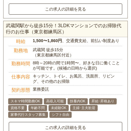
この求人の詳細を見る
武蔵関駅から徒歩15分！3LDKマンションでのお掃除代
行のお仕事（東京都練馬区）
1,500〜1,860円
、交通費支給、前払い制度あり
時給
武蔵関 徒歩15分
勤務地
（東京都練馬区付近）
8時～20時の間で1時間〜、好きな日に働くこと
勤務時間
が可能です。(候補の日時から選択)
キッチン、トイレ、お風呂、洗面所、リビン
仕事内容
グ、その他のお掃除
業務委託
契約形態
スキマ時間勤務OK
高収入可能
扶養内OK
昇給･昇格あり
資格不要
年齢不問
未経験OK
主婦･主夫歓迎
家事代行スタッフ募集
シフト自由
この求人の詳細を見る