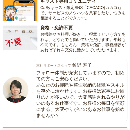
キャスト専用コミュニティ
CaSyキャスト限定SNS「CACACO(カカコ)」
で、サービスのノウハウを共有したり、悩みを
相談することができます。
資格・免許不要
お掃除やお料理が好き！、得意！という方であ
れば、どなたでも働いていただけます。年齢も
不問です。もちろん、資格や免許、職務経験が
あればそれを充分に活かしていただけます。
鈴野 寿子
本社サポートスタッフ
フォロー体制が充実していますので、初め
ての方もご安心ください。
あなたのお掃除や整理収納の経験やスキル
を存分に活かせます。お客様は家事にお困
りの方が多いので、大変感謝されるやりが
いのあるお仕事です。お客様の毎日を笑顔
にする、大変やりがいのあるお仕事を始め
ませんか？