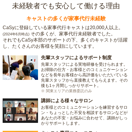
未経験者でも安心して働ける理由
キャストの多くが家事代行未経験
CaSyに登録している家事代行キャストは20,000人以上。
その多くが、家事代行未経験者でした。
(2024年6月時点)
それでもCaSy本部のサポートの下、多くのキャストが活躍
し、たくさんのお客様を笑顔にしています。
先輩スタッフによるサポート制度
先輩スタッフによる実地研修を受けられます。
お掃除の仕方・お客様とのコミュニケーション
などを長年お客様から高評価をいただいている
先輩スタッフから直接教えてもらえます。その
後も1ヶ月間しっかりサポート。
※ 関東エリアの業務委託のみ
講師による様々なサロン
お客様とのコミュニケーションを練習するサロ
ン・ちょっとした不安を相談するサロンなどが
あなたの不安・お悩みに合わせて、講師がしっ
かりサポートします。