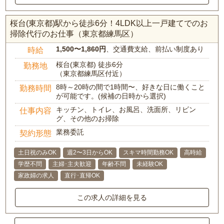
桜台(東京都)駅から徒歩6分！4LDK以上一戸建てでのお
掃除代行のお仕事（東京都練馬区）
1,500〜1,860円
、交通費支給、前払い制度あり
時給
桜台(東京都) 徒歩6分
勤務地
（東京都練馬区付近）
8時～20時の間で1時間〜、好きな日に働くこと
勤務時間
が可能です。(候補の日時から選択)
キッチン、トイレ、お風呂、洗面所、リビン
仕事内容
グ、その他のお掃除
業務委託
契約形態
土日祝のみOK
週2〜3日からOK
スキマ時間勤務OK
高時給
学歴不問
主婦･主夫歓迎
年齢不問
未経験OK
家政婦の求人
直行･直帰OK
この求人の詳細を見る