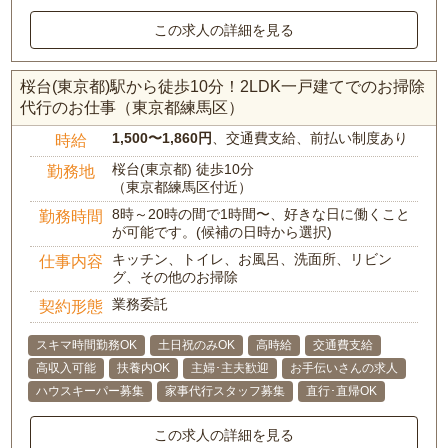
この求人の詳細を見る
桜台(東京都)駅から徒歩10分！2LDK一戸建てでのお掃除
代行のお仕事（東京都練馬区）
1,500〜1,860円
、交通費支給、前払い制度あり
時給
桜台(東京都) 徒歩10分
勤務地
（東京都練馬区付近）
8時～20時の間で1時間〜、好きな日に働くこと
勤務時間
が可能です。(候補の日時から選択)
キッチン、トイレ、お風呂、洗面所、リビン
仕事内容
グ、その他のお掃除
業務委託
契約形態
スキマ時間勤務OK
土日祝のみOK
高時給
交通費支給
高収入可能
扶養内OK
主婦･主夫歓迎
お手伝いさんの求人
ハウスキーパー募集
家事代行スタッフ募集
直行･直帰OK
この求人の詳細を見る