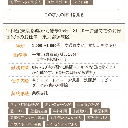
お手伝いさんの求人
直行･直帰OK
シフト自由
この求人の詳細を見る
平和台(東京都)駅から徒歩15分！3LDK一戸建てでのお掃
除代行のお仕事（東京都練馬区）
1,500〜1,860円
、交通費支給、前払い制度あり
時給
平和台(東京都) 徒歩15分
勤務地
（東京都練馬区付近）
8時～20時の間で1時間〜、好きな日に働くこと
勤務時間
が可能です。(候補の日時から選択)
キッチン、トイレ、お風呂、洗面所、リビン
仕事内容
グ、その他のお掃除
業務委託
契約形態
スキマ時間勤務OK
週2〜3日からOK
土日祝のみOK
週1〜OK
交通費支給
年齢不問
未経験OK
学歴不問
家事代行スタッフ募集
お手伝いさんの求人
家政婦の求人
ハウスキーパー募集
インセンティブあり