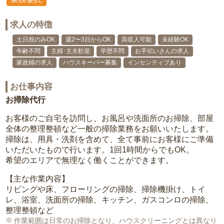
求人の特徴
土日祝のみOK
週2〜3日からOK
高収入可能
未経験OK
年齢不問
主婦･主夫歓迎
学歴不問
お手伝いさんの求人
家政婦の求人
ハウスキーパー募集
インセンティブあり
お仕事内容
お掃除代行
お客様のご自宅を訪問し、お風呂や洗面所のお掃除、部屋
全体の整理整頓など一般の掃除業務をお願いいたします。
掃除は、用具・洗剤を含めて、全て事前にお客様にご準備
いただいたもので行います。1回1時間からでもOK。
希望のエリアで無理なく働くことができます。
【主な作業内容】
リビングや床、フローリングの掃除、掃除機掛け、トイ
レ、浴室、洗面所の掃除、キッチン、ガスコンロの掃除、
整理整頓など
作業範囲は日常のお掃除となり、ハウスクリーニングとは異なり