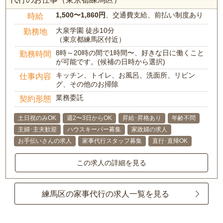
1,500〜1,860円
、交通費支給、前払い制度あり
時給
大泉学園 徒歩10分
勤務地
（東京都練馬区付近）
8時～20時の間で1時間〜、好きな日に働くこと
勤務時間
が可能です。(候補の日時から選択)
キッチン、トイレ、お風呂、洗面所、リビン
仕事内容
グ、その他のお掃除
業務委託
契約形態
土日祝のみOK
週2〜3日からOK
昇給･昇格あり
年齢不問
主婦･主夫歓迎
ハウスキーパー募集
家政婦の求人
お手伝いさんの求人
家事代行スタッフ募集
直行･直帰OK
この求人の詳細を見る
練馬区の家事代行の求人一覧を見る