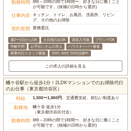
8時～20時の間で1時間〜、好きな日に働くこと
勤務時間
が可能です。(候補の日時から選択)
キッチン、トイレ、お風呂、洗面所、リビン
仕事内容
グ、その他のお掃除
業務委託
契約形態
週2〜3日からOK
土日祝のみOK
高収入可能
ブランクOK
年齢不問
お手伝いさんの求人
ハウスキーパー募集
家事代行スタッフ募集
30代･40代･50代活躍中
この求人の詳細を見る
幡ケ谷駅から徒歩1分！2LDKマンションでのお掃除代行
のお仕事（東京都渋谷区）
1,500〜1,860円
、交通費支給、前払い制度あり
時給
幡ケ谷 徒歩1分
勤務地
（東京都渋谷区付近）
8時～20時の間で1時間〜、好きな日に働くこと
勤務時間
が可能です。(候補の日時から選択)