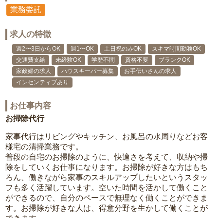
業務委託
求人の特徴
週2〜3日からOK
週1〜OK
土日祝のみOK
スキマ時間勤務OK
交通費支給
未経験OK
学歴不問
資格不要
ブランクOK
家政婦の求人
ハウスキーパー募集
お手伝いさんの求人
インセンティブあり
お仕事内容
お掃除代行
家事代行はリビングやキッチン、お風呂の水周りなどお客
様宅の清掃業務です。
普段の自宅のお掃除のように、快適さを考えて、収納や掃
除をしていくお仕事になります。お掃除が好きな方はもち
ろん、働きながら家事のスキルアップしたいというスタッ
フも多く活躍しています。空いた時間を活かして働くこと
ができるので、自分のペースで無理なく働くことができま
す。お掃除が好きな人は、得意分野を生かして働くことが