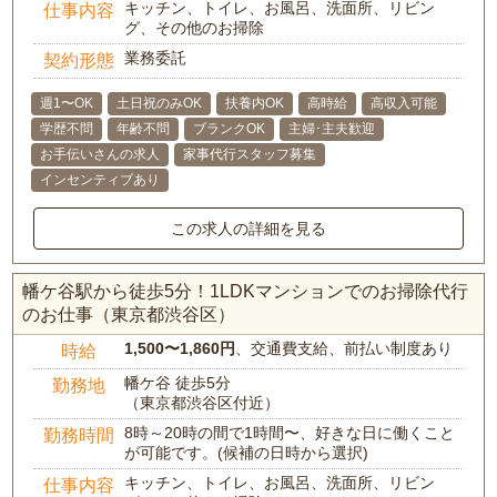
キッチン、トイレ、お風呂、洗面所、リビン
仕事内容
グ、その他のお掃除
業務委託
契約形態
週1〜OK
土日祝のみOK
扶養内OK
高時給
高収入可能
学歴不問
年齢不問
ブランクOK
主婦･主夫歓迎
お手伝いさんの求人
家事代行スタッフ募集
インセンティブあり
この求人の詳細を見る
幡ケ谷駅から徒歩5分！1LDKマンションでのお掃除代行
のお仕事（東京都渋谷区）
1,500〜1,860円
、交通費支給、前払い制度あり
時給
幡ケ谷 徒歩5分
勤務地
（東京都渋谷区付近）
8時～20時の間で1時間〜、好きな日に働くこと
勤務時間
が可能です。(候補の日時から選択)
キッチン、トイレ、お風呂、洗面所、リビン
仕事内容