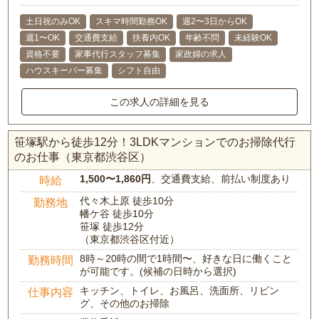
土日祝のみOK
スキマ時間勤務OK
週2〜3日からOK
週1〜OK
交通費支給
扶養内OK
年齢不問
未経験OK
資格不要
家事代行スタッフ募集
家政婦の求人
ハウスキーパー募集
シフト自由
この求人の詳細を見る
笹塚駅から徒歩12分！3LDKマンションでのお掃除代行
のお仕事（東京都渋谷区）
1,500〜1,860円
、交通費支給、前払い制度あり
時給
代々木上原 徒歩10分
勤務地
幡ケ谷 徒歩10分
笹塚 徒歩12分
（東京都渋谷区付近）
8時～20時の間で1時間〜、好きな日に働くこと
勤務時間
が可能です。(候補の日時から選択)
キッチン、トイレ、お風呂、洗面所、リビン
仕事内容
グ、その他のお掃除