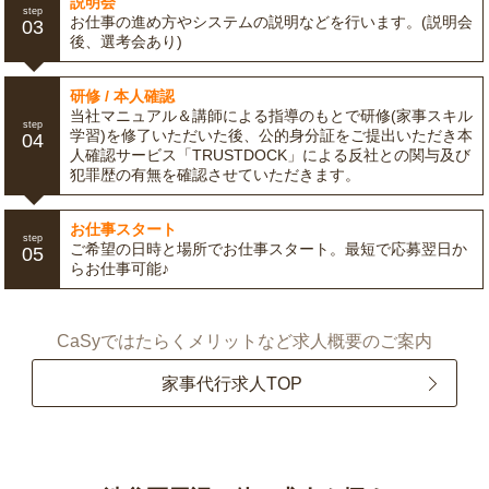
説明会
step
お仕事の進め方やシステムの説明などを行います。(説明会
03
後、選考会あり)
研修 / 本人確認
当社マニュアル＆講師による指導のもとで研修(家事スキル
step
学習)を修了いただいた後、公的身分証をご提出いただき本
04
人確認サービス「TRUSTDOCK」による反社との関与及び
犯罪歴の有無を確認させていただきます。
お仕事スタート
step
ご希望の日時と場所でお仕事スタート。最短で応募翌日か
05
らお仕事可能♪
CaSyではたらくメリットなど求人概要のご案内
家事代行求人TOP