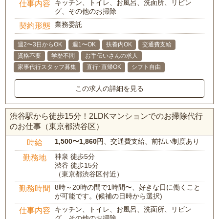
キッチン、トイレ、お風呂、洗面所、リビン
仕事内容
グ、その他のお掃除
業務委託
契約形態
週2〜3日からOK
週1〜OK
扶養内OK
交通費支給
資格不要
学歴不問
お手伝いさんの求人
家事代行スタッフ募集
直行･直帰OK
シフト自由
この求人の詳細を見る
渋谷駅から徒歩15分！2LDKマンションでのお掃除代行
のお仕事（東京都渋谷区）
1,500〜1,860円
、交通費支給、前払い制度あり
時給
神泉 徒歩5分
勤務地
渋谷 徒歩15分
（東京都渋谷区付近）
8時～20時の間で1時間〜、好きな日に働くこと
勤務時間
が可能です。(候補の日時から選択)
キッチン、トイレ、お風呂、洗面所、リビン
仕事内容
グ、その他のお掃除