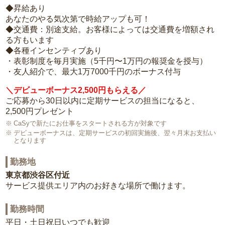
◆昇給あり
あなたのやる気次第で時給アップも可！
◆交通費：別途支給。お客様によっては交通費を増額され
る方もいます
◆各種インセンティブあり
・表彰制度を毎月実施（5千円〜1万円の報奨金を授与）
・友人紹介で、最大1万7000千円のボーナス付与
＼デビューボーナス2,500円もらえる／
ご応募から30日以内に定期サービスの担当になると、
2,500円プレゼント
CaSyで新たにお仕事をスタートされる方が対象です
デビューボーナスは、定期サービスの初回実施後、翌々月末お支払い
となります
勤務地
東京都渋谷区付近
サービス提供エリア内のお好きな場所で働けます。
勤務時間
平日・土日祝日いつでも歓迎