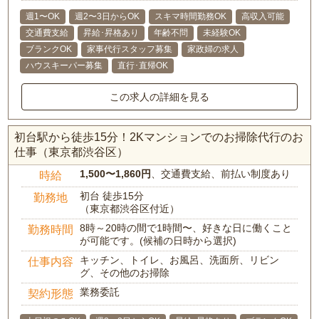
週1〜OK
週2〜3日からOK
スキマ時間勤務OK
高収入可能
交通費支給
昇給･昇格あり
年齢不問
未経験OK
ブランクOK
家事代行スタッフ募集
家政婦の求人
ハウスキーパー募集
直行･直帰OK
この求人の詳細を見る
初台駅から徒歩15分！2Kマンションでのお掃除代行のお
仕事（東京都渋谷区）
1,500〜1,860円
、交通費支給、前払い制度あり
時給
初台 徒歩15分
勤務地
（東京都渋谷区付近）
8時～20時の間で1時間〜、好きな日に働くこと
勤務時間
が可能です。(候補の日時から選択)
キッチン、トイレ、お風呂、洗面所、リビン
仕事内容
グ、その他のお掃除
業務委託
契約形態