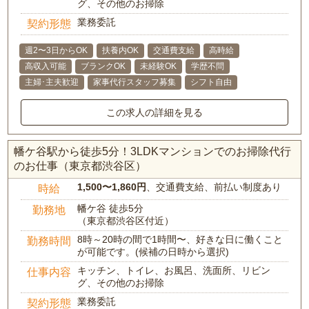
グ、その他のお掃除
業務委託
契約形態
週2〜3日からOK
扶養内OK
交通費支給
高時給
高収入可能
ブランクOK
未経験OK
学歴不問
主婦･主夫歓迎
家事代行スタッフ募集
シフト自由
この求人の詳細を見る
幡ケ谷駅から徒歩5分！3LDKマンションでのお掃除代行
のお仕事（東京都渋谷区）
1,500〜1,860円
、交通費支給、前払い制度あり
時給
幡ケ谷 徒歩5分
勤務地
（東京都渋谷区付近）
8時～20時の間で1時間〜、好きな日に働くこと
勤務時間
が可能です。(候補の日時から選択)
キッチン、トイレ、お風呂、洗面所、リビン
仕事内容
グ、その他のお掃除
業務委託
契約形態