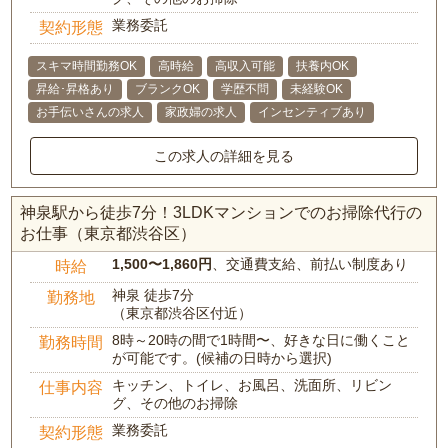
業務委託
契約形態
スキマ時間勤務OK
高時給
高収入可能
扶養内OK
昇給･昇格あり
ブランクOK
学歴不問
未経験OK
お手伝いさんの求人
家政婦の求人
インセンティブあり
この求人の詳細を見る
神泉駅から徒歩7分！3LDKマンションでのお掃除代行の
お仕事（東京都渋谷区）
1,500〜1,860円
、交通費支給、前払い制度あり
時給
神泉 徒歩7分
勤務地
（東京都渋谷区付近）
8時～20時の間で1時間〜、好きな日に働くこと
勤務時間
が可能です。(候補の日時から選択)
キッチン、トイレ、お風呂、洗面所、リビン
仕事内容
グ、その他のお掃除
業務委託
契約形態