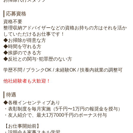
応募資格
資格不要
整理収納アドバイザーなどの資格お持ちの方はそれを活か
していただけるお仕事です！
◆お掃除が得意な方
◆時間を守れる方
◆挨拶のできる方
◆反社との関与･犯罪歴のない方
学歴不問 / ブランクOK / 未経験OK / 扶養内就業の調整可
他社経験者も大歓迎！
待遇
◆各種インセンティブあり
・表彰制度を毎月実施（5千円〜1万円の報奨金を授与）
・友人紹介で、最大1万7000千円のボーナス付与
【お仕事開始前】
・説明会＆家事スキル学習