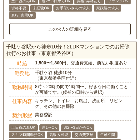
土日祝のみOK
週2〜3日からOK
昇給･昇格あり
ブランクOK
資格不要
未経験OK
お手伝いさんの求人
家政婦の求人
直行･直帰OK
この求人の詳細を見る
千駄ケ谷駅から徒歩10分！2LDKマンションでのお掃除
代行のお仕事（東京都渋谷区）
1,500〜1,860円
、交通費支給、前払い制度あり
時給
千駄ケ谷 徒歩10分
勤務地
（東京都渋谷区付近）
8時～20時の間で1時間〜、好きな日に働くこと
勤務時間
が可能です。(候補の日時から選択)
キッチン、トイレ、お風呂、洗面所、リビン
仕事内容
グ、その他のお掃除
業務委託
契約形態
土日祝のみOK
週1〜OK
週2〜3日からOK
スキマ時間勤務OK
高収入可能
交通費支給
年齢不問