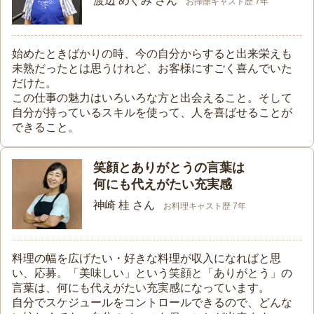
渡辺 めぐみ さん
お掃除キャスト歴 7年
始めたときばかりの時、今の自分からすると出来栄えも
未熟だったとは思うけれど、お客様にすごく喜んでいた
だけた。
この仕事の魅力はいろいろな方と出会えること。そして
自分が持っているスキルを使って、人を喜ばせることが
できること。
笑顔とありがとうの言葉は
何にも代えがたい充実感
神崎 桂 さん
お料理キャスト歴 7年
料理の幅を広げたい・好きな料理が収入になればと思
い、応募。「美味しい」という笑顔と「ありがとう」の
言葉は、何にも代えがたい充実感になっています。
自分でスケジュールをコントロールできるので、どんな