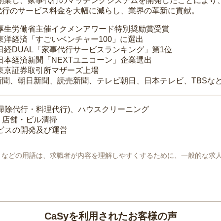
年に創業し、家事代行のマッチングシステムを開発したことによ
代行のサービス料金を大幅に減らし、業界の革新に貢献。
 厚生労働省主催イクメンアワード特別奨励賞受賞
 東洋経済「すごいベンチャー100」に選出
 日経DUAL「家事代行サービスランキング」第1位
 日本経済新聞「NEXTユニコーン」企業選出
 東京証券取引所マザーズ上場
新聞、朝日新聞、読売新聞、テレビ朝日、日本テレビ、TBSな
掃除代行・料理代行)、ハウスクリーニング
・店舗・ビル清掃
ービスの開発及び運営
地」などの用語は、求職者が内容を理解しやすくするために、一般的な求
CaSyを利用されたお客様の声