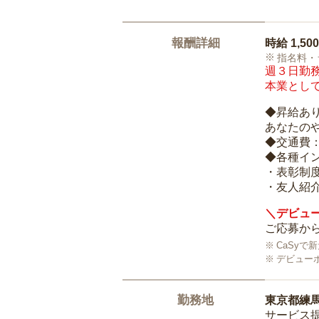
報酬詳細
時給
1,50
指名料・
週３日勤務
本業として
◆昇給あ
あなたの
◆交通費
◆各種イ
・表彰制
・友人紹介
＼デビュー
ご応募から
CaSy
デビュー
勤務地
東京都練
サービス