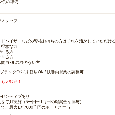
 夕食の準備
行スタッフ
アドバイザーなどの資格お持ちの方はそれを活かしていただけ
が得意な方
守れる方
できる方
の関与･犯罪歴のない方
 ブランクOK / 未経験OK / 扶養内就業の調整可
者も大歓迎！
ンセンティブあり
度を毎月実施（5千円〜1万円の報奨金を授与）
で、最大1万7000千円のボーナス付与