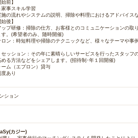
開始前】
＆家事スキル学習
実施の流れやシステムの説明、掃除や料理におけるアドバイス
開始後】
アップ研修：掃除の仕方、お客様とのコミュニケーションの取
す。(希望者のみ、随時開催)
サロン：時短料理や掃除のテクニックなど、様々なテーマや事例
トセッション：その年に素晴らしいサービスを行ったスタッフ
める方法などをシェアします。(招待制･年１回開催)
ォーム（エプロン）貸与
制度あり
マンション
Sy(カジー)