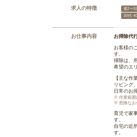
求人の特徴
週2〜3
30代･
お仕事内容
お掃除代
お客様の
す。
掃除は、
希望のエ
【主な作
リビング
日常のお
作業範囲
危険なお
育児で家
す。
自宅の近
す。