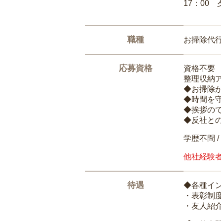
17：00
職種
お掃除代
応募資格
資格不要
整理収納
◆お掃除
◆時間を
◆挨拶の
◆反社と
学歴不問 /
他社経験
待遇
◆各種イ
・表彰制
・友人紹介