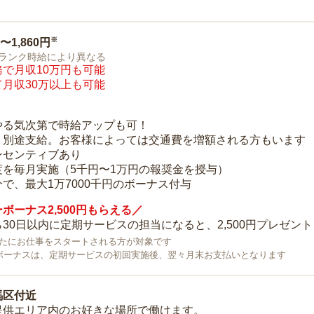
※
0〜1,860円
ランク時給により異なる
で月収10万円も可能
月収30万以上も可能
り
やる気次第で時給アップも可！
：別途支給。お客様によっては交通費を増額される方もいます
ンセンティブあり
度を毎月実施（5千円〜1万円の報奨金を授与）
で、最大1万7000千円のボーナス付与
ボーナス2,500円もらえる／
30日以内に定期サービスの担当になると、2,500円プレゼント
で新たにお仕事をスタートされる方が対象です
ボーナスは、定期サービスの初回実施後、翌々月末お支払いとなります
馬区付近
提供エリア内のお好きな場所で働けます。