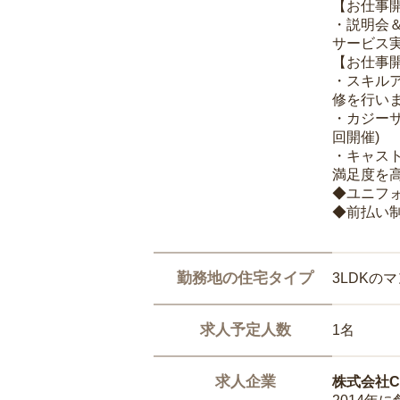
【お仕事
・説明会
サービス
【お仕事
・スキル
修を行いま
・カジー
回開催)
・キャス
満足度を高
◆ユニフ
◆前払い
勤務地の住宅タイプ
3LDKの
求人予定人数
1名
求人企業
株式会社Ca