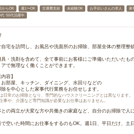
日からOK
週1〜OK
交通費支給
未経験OK
お手伝いさんの求人
家
40代･50代活躍中
行
ご自宅を訪問し、お風呂や洗面所のお掃除、部屋全体の整理整
用具・洗剤を含めて、全て事前にお客様にご準備いただいたもの
リアで無理なく働くことができます。
業内容】
、お部屋、キッチン、ダイニング、水回りなどの
掃除を中心とした家事代行業務をお任せします。
は日常のお掃除となり、専門的なハウスクリーニングとは異なります。
仕事や、介護など専門知識が必要なお仕事はありません。
事との両立が大変な方や共働きの家庭など、自分のお掃除で人
所で空いた時間にお仕事をするのもOK。週1日、平日だけ、土