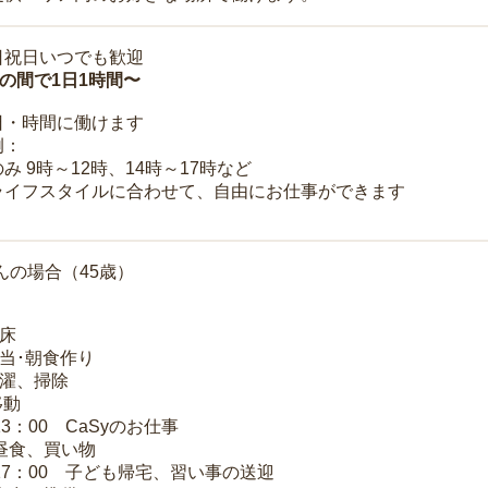
日祝日いつでも歓迎
時の間で1日1時間〜
日・時間に働けます
例：
み 9時～12時、14時～17時など
ライフスタイルに合わせて、自由にお仕事ができます
んの場合（45歳）
起床
弁当･朝食作り
洗濯、掃除
移動
13：00 CaSyのお仕事
 昼食、買い物
～17：00 子ども帰宅、習い事の送迎