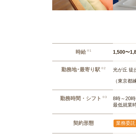
※1
時給
1,500〜1,
※2
勤務地･最寄り駅
光が丘 徒
（東京都
※3
勤務時間・シフト
8時～20
最低就業
契約形態
業務委託