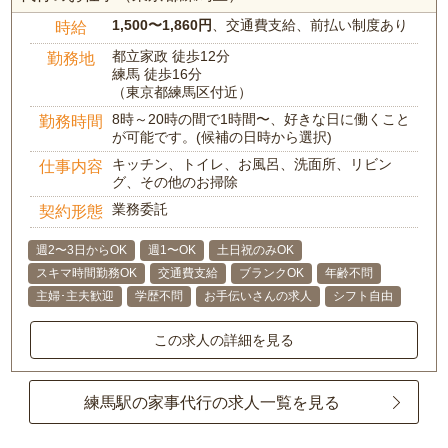
1,500〜1,860円
、交通費支給、前払い制度あり
時給
都立家政 徒歩12分
勤務地
練馬 徒歩16分
（東京都練馬区付近）
8時～20時の間で1時間〜、好きな日に働くこと
勤務時間
が可能です。(候補の日時から選択)
キッチン、トイレ、お風呂、洗面所、リビン
仕事内容
グ、その他のお掃除
業務委託
契約形態
週2〜3日からOK
週1〜OK
土日祝のみOK
スキマ時間勤務OK
交通費支給
ブランクOK
年齢不問
主婦･主夫歓迎
学歴不問
お手伝いさんの求人
シフト自由
この求人の詳細を見る
練馬駅の家事代行の求人一覧を見る