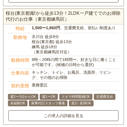
桜台(東京都)駅から徒歩13分！2LDK一戸建てでのお掃除
代行のお仕事（東京都練馬区）
1,500〜1,860円
、交通費支給、前払い制度あり
時給
氷川台 徒歩8分
勤務地
桜台(東京都) 徒歩13分
練馬 徒歩18分
（東京都練馬区付近）
8時～20時の間で1時間〜、好きな日に働くこと
勤務時間
が可能です。(候補の日時から選択)
キッチン、トイレ、お風呂、洗面所、リビン
仕事内容
グ、その他のお掃除
業務委託
契約形態
週2〜3日からOK
週1〜OK
スキマ時間勤務OK
交通費支給
未経験OK
家事代行スタッフ募集
直行･直帰OK
この求人の詳細を見る