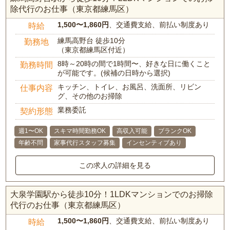
除代行のお仕事（東京都練馬区）
1,500〜1,860円
、交通費支給、前払い制度あり
時給
練馬高野台 徒歩10分
勤務地
（東京都練馬区付近）
8時～20時の間で1時間〜、好きな日に働くこと
勤務時間
が可能です。(候補の日時から選択)
キッチン、トイレ、お風呂、洗面所、リビン
仕事内容
グ、その他のお掃除
業務委託
契約形態
週1〜OK
スキマ時間勤務OK
高収入可能
ブランクOK
年齢不問
家事代行スタッフ募集
インセンティブあり
この求人の詳細を見る
大泉学園駅から徒歩10分！1LDKマンションでのお掃除
代行のお仕事（東京都練馬区）
1,500〜1,860円
、交通費支給、前払い制度あり
時給