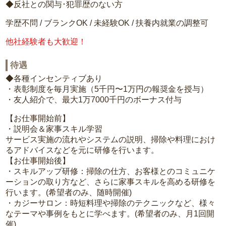
◆反社との関与･犯罪歴のない方
学歴不問 / ブランクOK / 未経験OK / 扶養内就業の調整可
他社経験者も大歓迎！
待遇
◆各種インセンティブあり
・表彰制度を毎月実施（5千円〜1万円の報奨金を授与）
・友人紹介で、最大1万7000千円のボーナス付与
【お仕事開始前】
・説明会＆家事スキル学習
サービス実施の流れやシステムの説明、掃除や料理におけ
るアドバイスなどを元に研修を行います。
【お仕事開始後】
・スキルアップ研修：掃除の仕方、お客様とのコミュニケ
ーションの取り方など、さらに家事スキルを高める研修を
行います。(希望者のみ、随時開催)
・カジーサロン：時短料理や掃除のテクニックなど、様々
なテーマや事例をもとに学べます。(希望者のみ、月1回開
催)