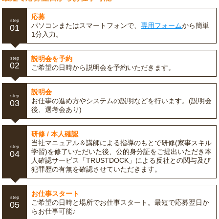
応募
step
パソコンまたはスマートフォンで、
専用フォーム
から簡単
01
1分入力。
説明会を予約
step
02
ご希望の日時から説明会を予約いただきます。
説明会
step
お仕事の進め方やシステムの説明などを行います。(説明会
03
後、選考会あり)
研修 / 本人確認
当社マニュアル＆講師による指導のもとで研修(家事スキル
step
学習)を修了いただいた後、公的身分証をご提出いただき本
04
人確認サービス「TRUSTDOCK」による反社との関与及び
犯罪歴の有無を確認させていただきます。
お仕事スタート
step
ご希望の日時と場所でお仕事スタート。最短で応募翌日か
05
らお仕事可能♪