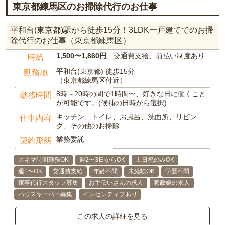
東京都練馬区のお掃除代行のお仕事
平和台(東京都)駅から徒歩15分！3LDK一戸建てでのお掃
除代行のお仕事（東京都練馬区）
1,500〜1,860円
、交通費支給、前払い制度あり
時給
平和台(東京都) 徒歩15分
勤務地
（東京都練馬区付近）
8時～20時の間で1時間〜、好きな日に働くこと
勤務時間
が可能です。(候補の日時から選択)
キッチン、トイレ、お風呂、洗面所、リビン
仕事内容
グ、その他のお掃除
業務委託
契約形態
スキマ時間勤務OK
週2〜3日からOK
土日祝のみOK
週1〜OK
交通費支給
年齢不問
未経験OK
学歴不問
家事代行スタッフ募集
お手伝いさんの求人
家政婦の求人
ハウスキーパー募集
インセンティブあり
この求人の詳細を見る