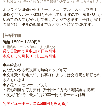
危険なお仕事や介護など専門知識が必要なお仕事はありません。
オンライン研修やセミナー、マニュアル、スタッフ専用
SNSなどサポート体制も充実していますので、家事代行が
初めての人でも安心して働くことができます。子供が留守
の間だけ、夕食の準備までなど空いた時間でOKです。
報酬詳細
※
時給
1,500〜1,860円
指名料・ランク時給により異なる
週３日勤務で月収10万円も可能
本業として月収30万以上も可能
◆昇給あり
あなたのやる気次第で時給アップも可！
◆交通費：別途支給。お客様によっては交通費を増額され
る方もいます
◆各種インセンティブあり
・表彰制度を毎月実施（5千円〜1万円の報奨金を授与）
・友人紹介で、最大1万7000千円のボーナス付与
＼デビューボーナス2,500円もらえる／