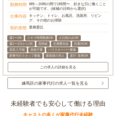
8時～20時の間で1時間〜、好きな日に働くこと
勤務時間
が可能です。(候補の日時から選択)
キッチン、トイレ、お風呂、洗面所、リビン
仕事内容
グ、その他のお掃除
業務委託
契約形態
週1〜OK
スキマ時間勤務OK
土日祝のみOK
週2〜3日からOK
高時給
交通費支給
扶養内OK
高収入可能
資格不要
ハウスキーパー募集
家事代行スタッフ募集
家政婦の求人
直行･直帰OK
この求人の詳細を見る
練馬区の家事代行の求人一覧を見る
未経験者でも安心して働ける理由
キャストの多くが家事代行未経験