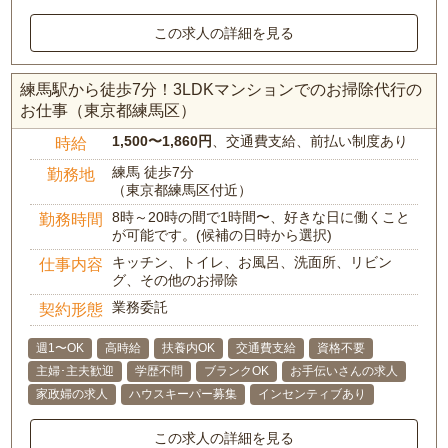
この求人の詳細を見る
練馬駅から徒歩7分！3LDKマンションでのお掃除代行の
お仕事（東京都練馬区）
1,500〜1,860円
、交通費支給、前払い制度あり
時給
練馬 徒歩7分
勤務地
（東京都練馬区付近）
8時～20時の間で1時間〜、好きな日に働くこと
勤務時間
が可能です。(候補の日時から選択)
キッチン、トイレ、お風呂、洗面所、リビン
仕事内容
グ、その他のお掃除
業務委託
契約形態
週1〜OK
高時給
扶養内OK
交通費支給
資格不要
主婦･主夫歓迎
学歴不問
ブランクOK
お手伝いさんの求人
家政婦の求人
ハウスキーパー募集
インセンティブあり
この求人の詳細を見る