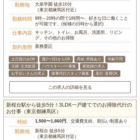
大泉学園 徒歩10分
勤務地
（東京都練馬区付近）
8時～20時の間で1時間〜、好きな日に働くこと
勤務時間
が可能です。(候補の日時から選択)
キッチン、トイレ、お風呂、洗面所、リビン
仕事内容
グ、その他のお掃除
業務委託
契約形態
土日祝のみOK
週2〜3日からOK
昇給･昇格あり
年齢不問
主婦･主夫歓迎
ハウスキーパー募集
家政婦の求人
お手伝いさんの求人
家事代行スタッフ募集
直行･直帰OK
この求人の詳細を見る
新桜台駅から徒歩5分！3LDK一戸建てでのお掃除代行の
お仕事（東京都練馬区）
1,500〜1,860円
、交通費支給、前払い制度あり
時給
新桜台 徒歩5分
勤務地
（東京都練馬区付近）