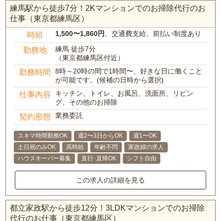
練馬駅から徒歩7分！2Kマンションでのお掃除代行のお
仕事（東京都練馬区）
1,500〜1,860円
、交通費支給、前払い制度あり
時給
練馬 徒歩7分
勤務地
（東京都練馬区付近）
8時～20時の間で1時間〜、好きな日に働くこと
勤務時間
が可能です。(候補の日時から選択)
キッチン、トイレ、お風呂、洗面所、リビン
仕事内容
グ、その他のお掃除
業務委託
契約形態
スキマ時間勤務OK
週2〜3日からOK
週1〜OK
土日祝のみOK
高時給
年齢不問
家政婦の求人
ハウスキーパー募集
直行･直帰OK
シフト自由
この求人の詳細を見る
都立家政駅から徒歩12分！3LDKマンションでのお掃除
代行のお仕事（東京都練馬区）