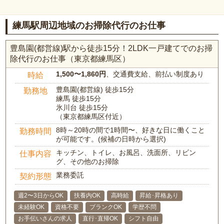
練馬駅周辺地域のお掃除代行のお仕事
豊島園(都営線)駅から徒歩15分！2LDK一戸建てでのお掃
除代行のお仕事（東京都練馬区）
1,500〜1,860円
、交通費支給、前払い制度あり
時給
豊島園(都営線) 徒歩15分
勤務地
練馬 徒歩15分
氷川台 徒歩15分
（東京都練馬区付近）
8時～20時の間で1時間〜、好きな日に働くこと
勤務時間
が可能です。(候補の日時から選択)
キッチン、トイレ、お風呂、洗面所、リビン
仕事内容
グ、その他のお掃除
業務委託
契約形態
週2〜3日からOK
扶養内OK
高時給
昇給･昇格あり
未経験OK
資格不要
ブランクOK
学歴不問
お手伝いさんの求人
直行･直帰OK
シフト自由