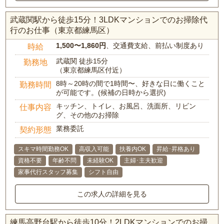
武蔵関駅から徒歩15分！3LDKマンションでのお掃除代
行のお仕事（東京都練馬区）
1,500〜1,860円
、交通費支給、前払い制度あり
時給
武蔵関 徒歩15分
勤務地
（東京都練馬区付近）
8時～20時の間で1時間〜、好きな日に働くこと
勤務時間
が可能です。(候補の日時から選択)
キッチン、トイレ、お風呂、洗面所、リビン
仕事内容
グ、その他のお掃除
業務委託
契約形態
スキマ時間勤務OK
高収入可能
扶養内OK
昇給･昇格あり
資格不要
年齢不問
未経験OK
主婦･主夫歓迎
家事代行スタッフ募集
シフト自由
この求人の詳細を見る
練馬高野台駅から徒歩10分！2LDKマンションでのお掃