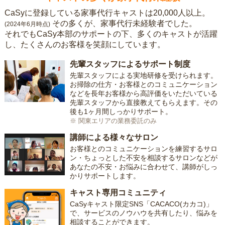
CaSyに登録している家事代行キャストは20,000人以上。
その多くが、家事代行未経験者でした。
(2024年6月時点)
それでもCaSy本部のサポートの下、多くのキャストが活躍
し、たくさんのお客様を笑顔にしています。
先輩スタッフによるサポート制度
先輩スタッフによる実地研修を受けられます。
お掃除の仕方・お客様とのコミュニケーション
などを長年お客様から高評価をいただいている
先輩スタッフから直接教えてもらえます。その
後も1ヶ月間しっかりサポート。
※ 関東エリアの業務委託のみ
講師による様々なサロン
お客様とのコミュニケーションを練習するサロ
ン・ちょっとした不安を相談するサロンなどが
あなたの不安・お悩みに合わせて、講師がしっ
かりサポートします。
キャスト専用コミュニティ
CaSyキャスト限定SNS「CACACO(カカコ)」
で、サービスのノウハウを共有したり、悩みを
相談することができます。