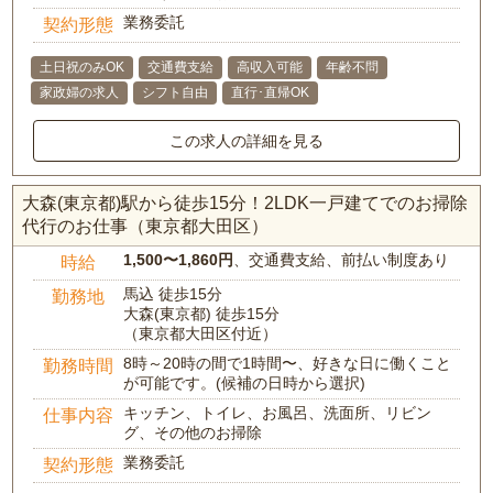
業務委託
契約形態
土日祝のみOK
交通費支給
高収入可能
年齢不問
家政婦の求人
シフト自由
直行･直帰OK
この求人の詳細を見る
大森(東京都)駅から徒歩15分！2LDK一戸建てでのお掃除
代行のお仕事（東京都大田区）
1,500〜1,860円
、交通費支給、前払い制度あり
時給
馬込 徒歩15分
勤務地
大森(東京都) 徒歩15分
（東京都大田区付近）
8時～20時の間で1時間〜、好きな日に働くこと
勤務時間
が可能です。(候補の日時から選択)
キッチン、トイレ、お風呂、洗面所、リビン
仕事内容
グ、その他のお掃除
業務委託
契約形態