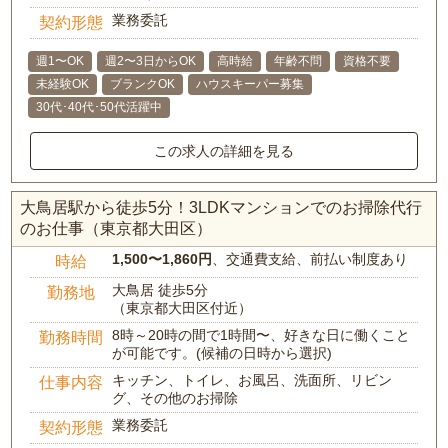
業務委託
契約形態
週1〜OK
週2〜3日からOK
高時給
年齢不問
資格不要
未経験OK
ブランクOK
ハウスキーパー募集
30代･40代･50代活躍中
この求人の詳細を見る
大鳥居駅から徒歩5分！3LDKマンションでのお掃除代行
のお仕事（東京都大田区）
1,500〜1,860円
、交通費支給、前払い制度あり
時給
大鳥居 徒歩5分
勤務地
（東京都大田区付近）
8時～20時の間で1時間〜、好きな日に働くこと
勤務時間
が可能です。(候補の日時から選択)
キッチン、トイレ、お風呂、洗面所、リビン
仕事内容
グ、その他のお掃除
業務委託
契約形態