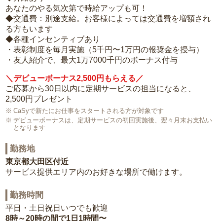
あなたのやる気次第で時給アップも可！
◆交通費：別途支給。お客様によっては交通費を増額され
る方もいます
◆各種インセンティブあり
・表彰制度を毎月実施（5千円〜1万円の報奨金を授与）
・友人紹介で、最大1万7000千円のボーナス付与
＼デビューボーナス2,500円もらえる／
ご応募から30日以内に定期サービスの担当になると、
2,500円プレゼント
CaSyで新たにお仕事をスタートされる方が対象です
デビューボーナスは、定期サービスの初回実施後、翌々月末お支払い
となります
勤務地
東京都大田区付近
サービス提供エリア内のお好きな場所で働けます。
勤務時間
平日・土日祝日いつでも歓迎
8時～20時の間で1日1時間〜