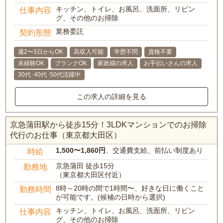
キッチン、トイレ、お風呂、洗面所、リビン
仕事内容
グ、その他のお掃除
業務委託
契約形態
週2〜3日からOK
高収入可能
学歴不問
資格不要
未経験OK
ブランクOK
家政婦の求人
お手伝いさんの求人
30代･40代･50代活躍中
この求人の詳細を見る
京急蒲田駅から徒歩15分！3LDKマンションでのお掃除
代行のお仕事（東京都大田区）
1,500〜1,860円
、交通費支給、前払い制度あり
時給
京急蒲田 徒歩15分
勤務地
（東京都大田区付近）
8時～20時の間で1時間〜、好きな日に働くこと
勤務時間
が可能です。(候補の日時から選択)
キッチン、トイレ、お風呂、洗面所、リビン
仕事内容
グ、その他のお掃除