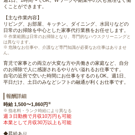
週1日、1時間〜でOK。Wワークや副業中の人も無理なく働
くことができます。
【主な作業内容】
リビング、お部屋、キッチン、ダイニング、水回りなどの
日常のお掃除を中心とした家事代行業務をお任せします。
作業範囲は日常のお掃除となり、専門的なハウスクリーニングと
は異なります。
危険なお仕事や、介護など専門知識が必要なお仕事はありませ
ん。
育児で家事との両立が大変な方や共働きの家庭など、自分
のお掃除で人に感謝されるやりがい溢れるお仕事です。
自宅の近所で空いた時間にお仕事をするのもOK。週1日、
平日だけ、土日のみなどシフトの融通が利くお仕事です。
報酬詳細
※
時給
1,500〜1,860円
指名料・ランク時給により異なる
週３日勤務で月収10万円も可能
本業として月収30万以上も可能
◆昇給あり