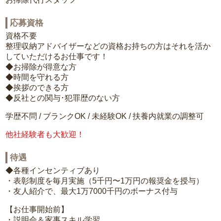
応募資格
資格不要
整理収納アドバイザーなどの資格お持ちの方はそれを活か
していただけるお仕事です！
◆お掃除が得意な方
◆時間を守れる方
◆挨拶のできる方
◆反社との関与･犯罪歴のない方
学歴不問 / ブランクOK / 未経験OK / 扶養内就業の調整可
他社経験者も大歓迎！
待遇
◆各種インセンティブあり
・表彰制度を毎月実施（5千円〜1万円の報奨金を授与）
・友人紹介で、最大1万7000千円のボーナス付与
【お仕事開始前】
・説明会＆家事スキル学習