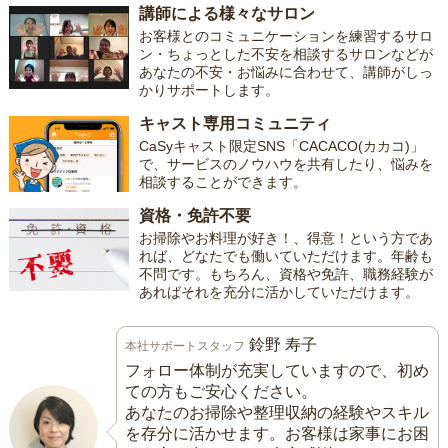
講師による様々なサロン
お客様とのコミュニケーションを練習するサロ
ン・ちょっとした不安を相談するサロンなどが
あなたの不安・お悩みに合わせて、講師がしっ
かりサポートします。
キャスト専用コミュニティ
CaSyキャスト限定SNS「CACACO(カカコ)」
で、サービスのノウハウを共有したり、悩みを
相談することができます。
資格・免許不要
お掃除やお料理が好き！、得意！という方であ
れば、どなたでも働いていただけます。年齢も
不問です。もちろん、資格や免許、職務経験が
あればそれを充分に活かしていただけます。
鈴野 寿子
本社サポートスタッフ
フォロー体制が充実していますので、初め
ての方もご安心ください。
あなたのお掃除や整理収納の経験やスキル
を存分に活かせます。お客様は家事にお困