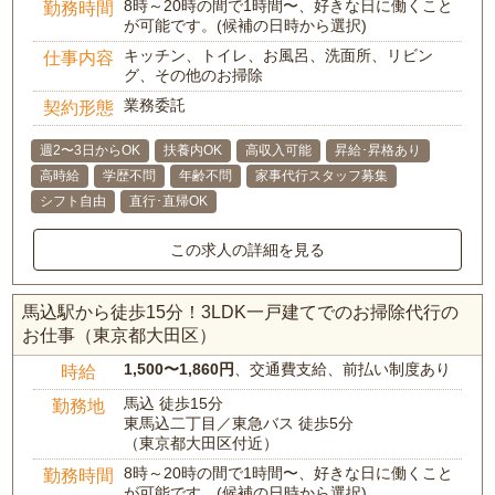
8時～20時の間で1時間〜、好きな日に働くこと
勤務時間
が可能です。(候補の日時から選択)
キッチン、トイレ、お風呂、洗面所、リビン
仕事内容
グ、その他のお掃除
業務委託
契約形態
週2〜3日からOK
扶養内OK
高収入可能
昇給･昇格あり
高時給
学歴不問
年齢不問
家事代行スタッフ募集
シフト自由
直行･直帰OK
この求人の詳細を見る
馬込駅から徒歩15分！3LDK一戸建てでのお掃除代行の
お仕事（東京都大田区）
1,500〜1,860円
、交通費支給、前払い制度あり
時給
馬込 徒歩15分
勤務地
東馬込二丁目／東急バス 徒歩5分
（東京都大田区付近）
8時～20時の間で1時間〜、好きな日に働くこと
勤務時間
が可能です。(候補の日時から選択)