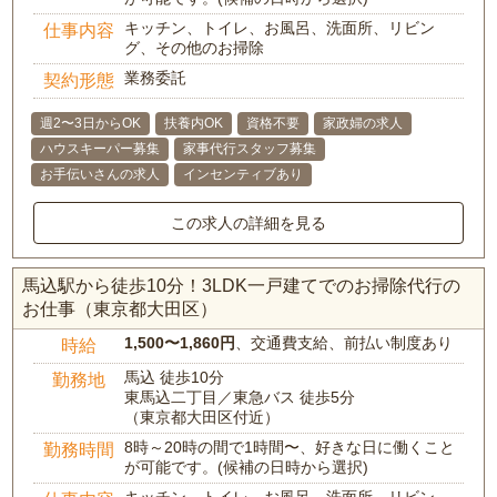
キッチン、トイレ、お風呂、洗面所、リビン
仕事内容
グ、その他のお掃除
業務委託
契約形態
週2〜3日からOK
扶養内OK
資格不要
家政婦の求人
ハウスキーパー募集
家事代行スタッフ募集
お手伝いさんの求人
インセンティブあり
この求人の詳細を見る
馬込駅から徒歩10分！3LDK一戸建てでのお掃除代行の
お仕事（東京都大田区）
1,500〜1,860円
、交通費支給、前払い制度あり
時給
馬込 徒歩10分
勤務地
東馬込二丁目／東急バス 徒歩5分
（東京都大田区付近）
8時～20時の間で1時間〜、好きな日に働くこと
勤務時間
が可能です。(候補の日時から選択)