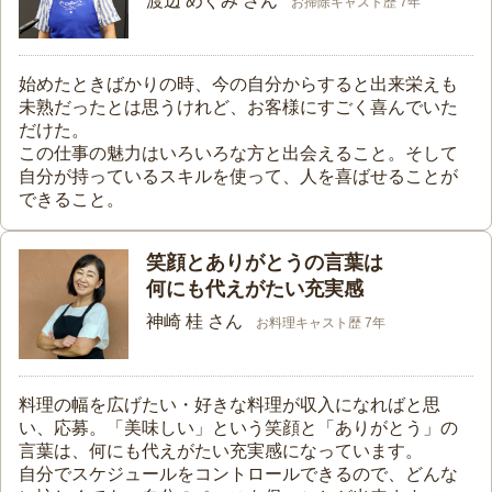
渡辺 めぐみ さん
お掃除キャスト歴 7年
始めたときばかりの時、今の自分からすると出来栄えも
未熟だったとは思うけれど、お客様にすごく喜んでいた
だけた。
この仕事の魅力はいろいろな方と出会えること。そして
自分が持っているスキルを使って、人を喜ばせることが
できること。
笑顔とありがとうの言葉は
何にも代えがたい充実感
神崎 桂 さん
お料理キャスト歴 7年
料理の幅を広げたい・好きな料理が収入になればと思
い、応募。「美味しい」という笑顔と「ありがとう」の
言葉は、何にも代えがたい充実感になっています。
自分でスケジュールをコントロールできるので、どんな