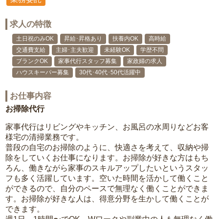
求人の特徴
土日祝のみOK
昇給･昇格あり
扶養内OK
高時給
交通費支給
主婦･主夫歓迎
未経験OK
学歴不問
ブランクOK
家事代行スタッフ募集
家政婦の求人
ハウスキーパー募集
30代･40代･50代活躍中
お仕事内容
お掃除代行
家事代行はリビングやキッチン、お風呂の水周りなどお客
様宅の清掃業務です。
普段の自宅のお掃除のように、快適さを考えて、収納や掃
除をしていくお仕事になります。お掃除が好きな方はもち
ろん、働きながら家事のスキルアップしたいというスタッ
フも多く活躍しています。空いた時間を活かして働くこと
ができるので、自分のペースで無理なく働くことができま
す。お掃除が好きな人は、得意分野を生かして働くことが
できます。