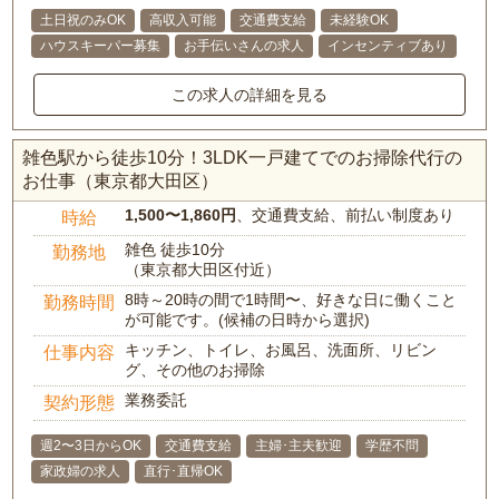
土日祝のみOK
高収入可能
交通費支給
未経験OK
ハウスキーパー募集
お手伝いさんの求人
インセンティブあり
この求人の詳細を見る
雑色駅から徒歩10分！3LDK一戸建てでのお掃除代行の
お仕事（東京都大田区）
1,500〜1,860円
、交通費支給、前払い制度あり
時給
雑色 徒歩10分
勤務地
（東京都大田区付近）
8時～20時の間で1時間〜、好きな日に働くこと
勤務時間
が可能です。(候補の日時から選択)
キッチン、トイレ、お風呂、洗面所、リビン
仕事内容
グ、その他のお掃除
業務委託
契約形態
週2〜3日からOK
交通費支給
主婦･主夫歓迎
学歴不問
家政婦の求人
直行･直帰OK