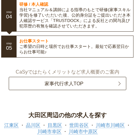
研修 / 本人確認
当社マニュアル＆講師による指導のもとで研修(家事スキル
step
学習)を修了いただいた後、公的身分証をご提出いただき本
04
人確認サービス「TRUSTDOCK」による反社との関与及び
犯罪歴の有無を確認させていただきます。
お仕事スタート
step
ご希望の日時と場所でお仕事スタート。最短で応募翌日か
05
らお仕事可能♪
CaSyではたらくメリットなど求人概要のご案内
家事代行求人TOP
大田区周辺の他の求人を探す
江東区
品川区
目黒区
世田谷区
川崎市川崎区
川崎市幸区
川崎市中原区