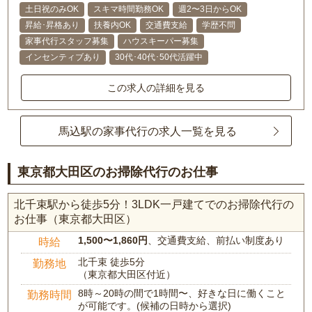
土日祝のみOK
スキマ時間勤務OK
週2〜3日からOK
昇給･昇格あり
扶養内OK
交通費支給
学歴不問
家事代行スタッフ募集
ハウスキーパー募集
インセンティブあり
30代･40代･50代活躍中
この求人の詳細を見る
馬込駅の家事代行の求人一覧を見る
東京都大田区のお掃除代行のお仕事
北千束駅から徒歩5分！3LDK一戸建てでのお掃除代行の
お仕事（東京都大田区）
1,500〜1,860円
、交通費支給、前払い制度あり
時給
北千束 徒歩5分
勤務地
（東京都大田区付近）
8時～20時の間で1時間〜、好きな日に働くこと
勤務時間
が可能です。(候補の日時から選択)