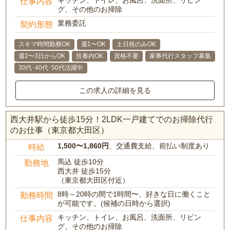
キッチン、トイレ、お風呂、洗面所、リビン
仕事内容
グ、その他のお掃除
業務委託
契約形態
スキマ時間勤務OK
週1〜OK
土日祝のみOK
週2〜3日からOK
扶養内OK
資格不要
家事代行スタッフ募集
30代･40代･50代活躍中
この求人の詳細を見る
西大井駅から徒歩15分！2LDK一戸建てでのお掃除代行
のお仕事（東京都大田区）
1,500〜1,860円
、交通費支給、前払い制度あり
時給
馬込 徒歩10分
勤務地
西大井 徒歩15分
（東京都大田区付近）
8時～20時の間で1時間〜、好きな日に働くこと
勤務時間
が可能です。(候補の日時から選択)
キッチン、トイレ、お風呂、洗面所、リビン
仕事内容
グ、その他のお掃除