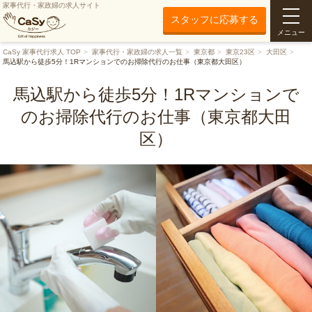
家事代行・家政婦の求人サイト
スタッフに応募する
メニュー
CaSy 家事代行求人 TOP
家事代行・家政婦の求人一覧
東京都
東京23区
大田区
馬込駅から徒歩5分！1Rマンションでのお掃除代行のお仕事（東京都大田区）
馬込駅から徒歩5分！1Rマンションで
のお掃除代行のお仕事（東京都大田
区）