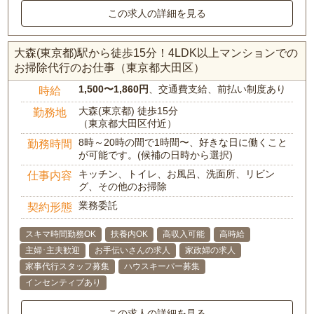
この求人の詳細を見る
大森(東京都)駅から徒歩15分！4LDK以上マンションでの
お掃除代行のお仕事（東京都大田区）
1,500〜1,860円
、交通費支給、前払い制度あり
時給
大森(東京都) 徒歩15分
勤務地
（東京都大田区付近）
8時～20時の間で1時間〜、好きな日に働くこと
勤務時間
が可能です。(候補の日時から選択)
キッチン、トイレ、お風呂、洗面所、リビン
仕事内容
グ、その他のお掃除
業務委託
契約形態
スキマ時間勤務OK
扶養内OK
高収入可能
高時給
主婦･主夫歓迎
お手伝いさんの求人
家政婦の求人
家事代行スタッフ募集
ハウスキーパー募集
インセンティブあり
この求人の詳細を見る