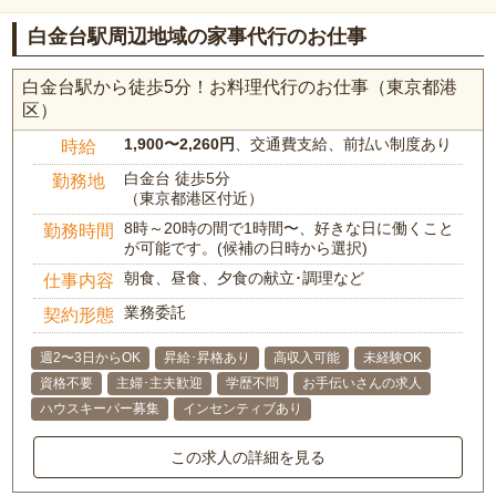
白金台駅周辺地域の家事代行のお仕事
白金台駅から徒歩5分！お料理代行のお仕事（東京都港
区）
1,900〜2,260円
、交通費支給、前払い制度あり
時給
白金台 徒歩5分
勤務地
（東京都港区付近）
8時～20時の間で1時間〜、好きな日に働くこと
勤務時間
が可能です。(候補の日時から選択)
朝食、昼食、夕食の献立･調理など
仕事内容
業務委託
契約形態
週2〜3日からOK
昇給･昇格あり
高収入可能
未経験OK
資格不要
主婦･主夫歓迎
学歴不問
お手伝いさんの求人
ハウスキーパー募集
インセンティブあり
この求人の詳細を見る