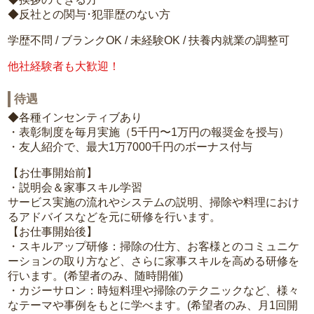
◆反社との関与･犯罪歴のない方
学歴不問 / ブランクOK / 未経験OK / 扶養内就業の調整可
他社経験者も大歓迎！
待遇
◆各種インセンティブあり
・表彰制度を毎月実施（5千円〜1万円の報奨金を授与）
・友人紹介で、最大1万7000千円のボーナス付与
【お仕事開始前】
・説明会＆家事スキル学習
サービス実施の流れやシステムの説明、掃除や料理におけ
るアドバイスなどを元に研修を行います。
【お仕事開始後】
・スキルアップ研修：掃除の仕方、お客様とのコミュニケ
ーションの取り方など、さらに家事スキルを高める研修を
行います。(希望者のみ、随時開催)
・カジーサロン：時短料理や掃除のテクニックなど、様々
なテーマや事例をもとに学べます。(希望者のみ、月1回開