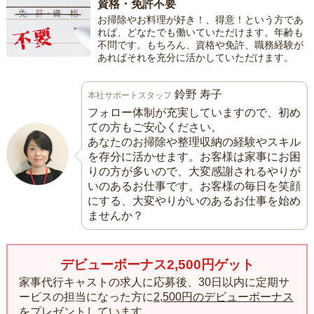
資格・免許不要
お掃除やお料理が好き！、得意！という方であ
れば、どなたでも働いていただけます。年齢も
不問です。もちろん、資格や免許、職務経験が
あればそれを充分に活かしていただけます。
鈴野 寿子
本社サポートスタッフ
フォロー体制が充実していますので、初め
ての方もご安心ください。
あなたのお掃除や整理収納の経験やスキル
を存分に活かせます。お客様は家事にお困
りの方が多いので、大変感謝されるやりが
いのあるお仕事です。お客様の毎日を笑顔
にする、大変やりがいのあるお仕事を始め
ませんか？
デビューボーナス2,500円ゲット
家事代行キャストの求人に応募後、30日以内に定期サ
ービスの担当になった方に
2,500円のデビューボーナス
をプレゼント
しています。