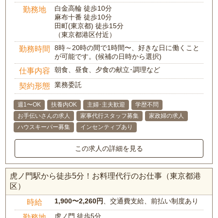
白金高輪 徒歩10分
勤務地
麻布十番 徒歩10分
田町(東京都) 徒歩15分
（東京都港区付近）
8時～20時の間で1時間〜、好きな日に働くこと
勤務時間
が可能です。(候補の日時から選択)
朝食、昼食、夕食の献立･調理など
仕事内容
業務委託
契約形態
週1〜OK
扶養内OK
主婦･主夫歓迎
学歴不問
お手伝いさんの求人
家事代行スタッフ募集
家政婦の求人
ハウスキーパー募集
インセンティブあり
この求人の詳細を見る
虎ノ門駅から徒歩5分！お料理代行のお仕事（東京都港
区）
1,900〜2,260円
、交通費支給、前払い制度あり
時給
虎ノ門 徒歩5分
勤務地