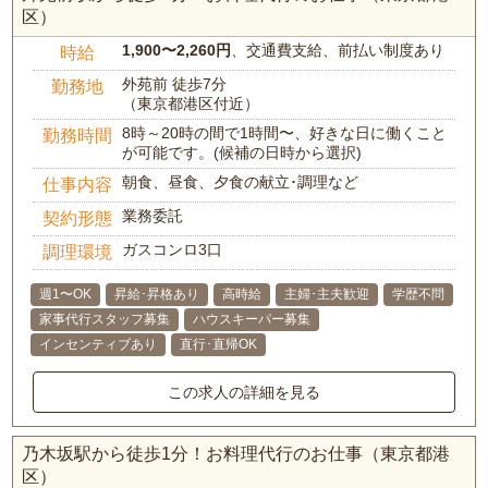
区）
1,900〜2,260円
、交通費支給、前払い制度あり
時給
外苑前 徒歩7分
勤務地
（東京都港区付近）
8時～20時の間で1時間〜、好きな日に働くこと
勤務時間
が可能です。(候補の日時から選択)
朝食、昼食、夕食の献立･調理など
仕事内容
業務委託
契約形態
ガスコンロ3口
調理環境
週1〜OK
昇給･昇格あり
高時給
主婦･主夫歓迎
学歴不問
家事代行スタッフ募集
ハウスキーパー募集
インセンティブあり
直行･直帰OK
この求人の詳細を見る
乃木坂駅から徒歩1分！お料理代行のお仕事（東京都港
区）