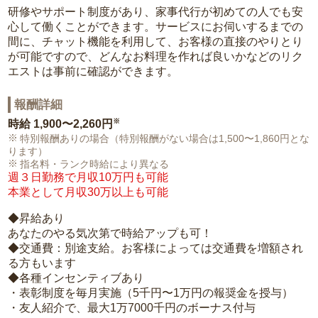
研修やサポート制度があり、家事代行が初めての人でも安
心して働くことができます。サービスにお伺いするまでの
間に、チャット機能を利用して、お客様の直接のやりとり
が可能ですので、どんなお料理を作れば良いかなどのリク
エストは事前に確認ができます。
報酬詳細
※
時給
1,900〜2,260円
特別報酬ありの場合（特別報酬がない場合は1,500〜1,860円とな
ります）
指名料・ランク時給により異なる
週３日勤務で月収10万円も可能
本業として月収30万以上も可能
◆昇給あり
あなたのやる気次第で時給アップも可！
◆交通費：別途支給。お客様によっては交通費を増額され
る方もいます
◆各種インセンティブあり
・表彰制度を毎月実施（5千円〜1万円の報奨金を授与）
・友人紹介で、最大1万7000千円のボーナス付与