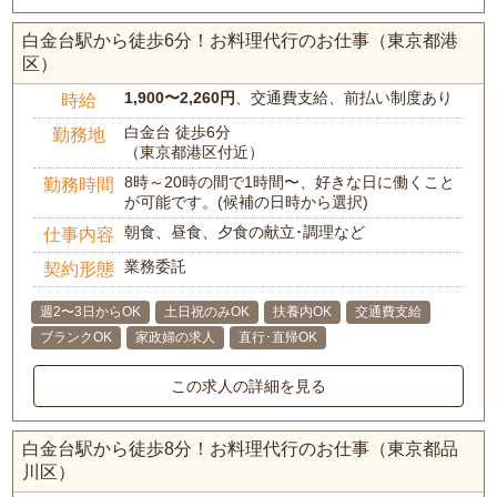
白金台駅から徒歩6分！お料理代行のお仕事（東京都港
区）
1,900〜2,260円
、交通費支給、前払い制度あり
時給
白金台 徒歩6分
勤務地
（東京都港区付近）
8時～20時の間で1時間〜、好きな日に働くこと
勤務時間
が可能です。(候補の日時から選択)
朝食、昼食、夕食の献立･調理など
仕事内容
業務委託
契約形態
週2〜3日からOK
土日祝のみOK
扶養内OK
交通費支給
ブランクOK
家政婦の求人
直行･直帰OK
この求人の詳細を見る
白金台駅から徒歩8分！お料理代行のお仕事（東京都品
川区）