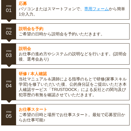
応募
step
パソコンまたはスマートフォンで、
専用フォーム
から簡単
01
1分入力。
説明会を予約
step
02
ご希望の日時から説明会を予約いただきます。
説明会
step
お仕事の進め方やシステムの説明などを行います。(説明会
03
後、選考会あり)
研修 / 本人確認
当社マニュアル＆講師による指導のもとで研修(家事スキル
step
学習)を修了いただいた後、公的身分証をご提出いただき本
04
人確認サービス「TRUSTDOCK」による反社との関与及び
犯罪歴の有無を確認させていただきます。
お仕事スタート
step
ご希望の日時と場所でお仕事スタート。最短で応募翌日か
05
らお仕事可能♪