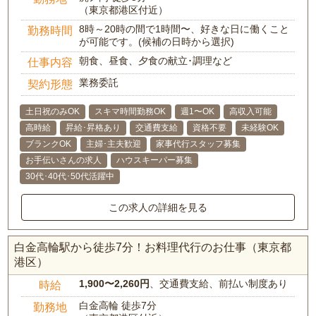
（東京都港区付近）
8時～20時の間で1時間〜、好きな日に働くこと
勤務時間
が可能です。(候補の日時から選択)
朝食、昼食、夕食の献立･調理など
仕事内容
業務委託
契約形態
土日祝のみOK
スキマ時間勤務OK
週1〜OK
高収入可能
高時給
昇給･昇格あり
交通費支給
資格不要
未経験OK
ブランクOK
主婦･主夫歓迎
家事代行スタッフ募集
お手伝いさんの求人
ハウスキーパー募集
30代･40代･50代活躍中
この求人の詳細を見る
白金高輪駅から徒歩7分！お料理代行のお仕事（東京都
港区）
1,900〜2,260円
、交通費支給、前払い制度あり
時給
白金高輪 徒歩7分
勤務地