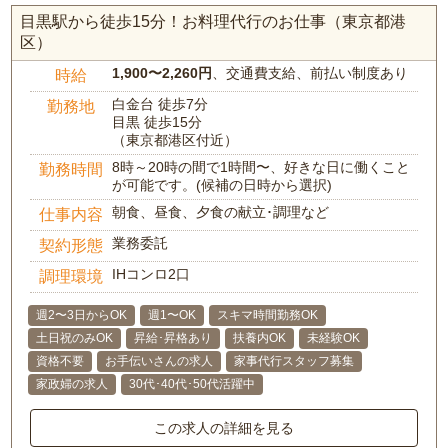
目黒駅から徒歩15分！お料理代行のお仕事（東京都港
区）
1,900〜2,260円
、交通費支給、前払い制度あり
時給
白金台 徒歩7分
勤務地
目黒 徒歩15分
（東京都港区付近）
8時～20時の間で1時間〜、好きな日に働くこと
勤務時間
が可能です。(候補の日時から選択)
朝食、昼食、夕食の献立･調理など
仕事内容
業務委託
契約形態
IHコンロ2口
調理環境
週2〜3日からOK
週1〜OK
スキマ時間勤務OK
土日祝のみOK
昇給･昇格あり
扶養内OK
未経験OK
資格不要
お手伝いさんの求人
家事代行スタッフ募集
家政婦の求人
30代･40代･50代活躍中
この求人の詳細を見る