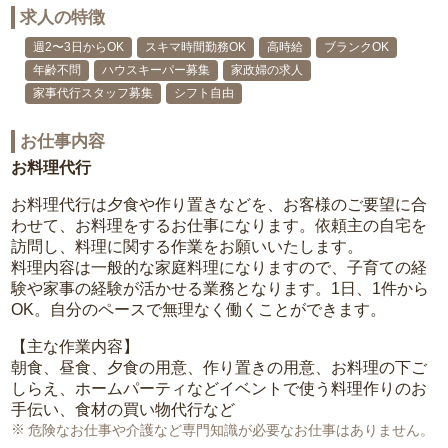
求人の特徴
週2〜3日からOK
スキマ時間勤務OK
高時給
ブランクOK
年齢不問
ハウスキーパー募集
家政婦の求人
家事代行スタッフ募集
シフト自由
お仕事内容
お料理代行
お料理代行は夕食や作り置きなどを、お客様のご要望に合
わせて、お料理をするお仕事になります。依頼主の自宅を
訪問し、料理に関する作業をお願いいたします。
料理内容は一般的な家庭料理になりますので、子育ての経
験や家事の経験が活かせる業務となります。1日、1件から
OK。自分のペースで無理なく働くことができます。
【主な作業内容】
朝食、昼食、夕食の用意、作り置きの用意、お料理の下ご
しらえ、ホームパーティなどイベントで使う料理作りのお
手伝い、食材の買い物代行など
危険なお仕事や介護など専門知識が必要なお仕事はありません。