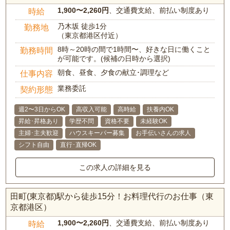
1,900〜2,260円
、交通費支給、前払い制度あり
時給
乃木坂 徒歩1分
勤務地
（東京都港区付近）
8時～20時の間で1時間〜、好きな日に働くこと
勤務時間
が可能です。(候補の日時から選択)
朝食、昼食、夕食の献立･調理など
仕事内容
業務委託
契約形態
週2〜3日からOK
高収入可能
高時給
扶養内OK
昇給･昇格あり
学歴不問
資格不要
未経験OK
主婦･主夫歓迎
ハウスキーパー募集
お手伝いさんの求人
シフト自由
直行･直帰OK
この求人の詳細を見る
田町(東京都)駅から徒歩15分！お料理代行のお仕事（東
京都港区）
1,900〜2,260円
、交通費支給、前払い制度あり
時給