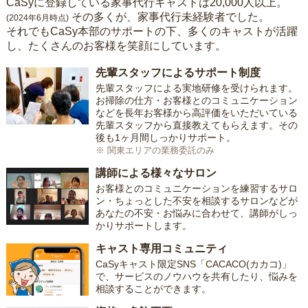
CaSyに登録している家事代行キャストは20,000人以上。
その多くが、家事代行未経験者でした。
(2024年6月時点)
それでもCaSy本部のサポートの下、多くのキャストが活躍
し、たくさんのお客様を笑顔にしています。
先輩スタッフによるサポート制度
先輩スタッフによる実地研修を受けられます。
お掃除の仕方・お客様とのコミュニケーション
などを長年お客様から高評価をいただいている
先輩スタッフから直接教えてもらえます。その
後も1ヶ月間しっかりサポート。
※ 関東エリアの業務委託のみ
講師による様々なサロン
お客様とのコミュニケーションを練習するサロ
ン・ちょっとした不安を相談するサロンなどが
あなたの不安・お悩みに合わせて、講師がしっ
かりサポートします。
キャスト専用コミュニティ
CaSyキャスト限定SNS「CACACO(カカコ)」
で、サービスのノウハウを共有したり、悩みを
相談することができます。