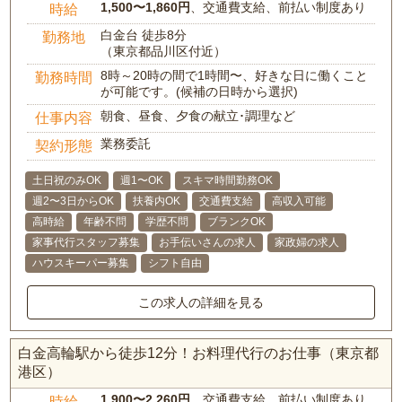
1,500〜1,860円
、交通費支給、前払い制度あり
時給
白金台 徒歩8分
勤務地
（東京都品川区付近）
8時～20時の間で1時間〜、好きな日に働くこと
勤務時間
が可能です。(候補の日時から選択)
朝食、昼食、夕食の献立･調理など
仕事内容
業務委託
契約形態
土日祝のみOK
週1〜OK
スキマ時間勤務OK
週2〜3日からOK
扶養内OK
交通費支給
高収入可能
高時給
年齢不問
学歴不問
ブランクOK
家事代行スタッフ募集
お手伝いさんの求人
家政婦の求人
ハウスキーパー募集
シフト自由
この求人の詳細を見る
白金高輪駅から徒歩12分！お料理代行のお仕事（東京都
港区）
1,900〜2,260円
、交通費支給、前払い制度あり
時給