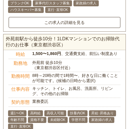
ブランクOK
家事代行スタッフ募集
家政婦の求人
ハウスキーパー募集
直行･直帰OK
この求人の詳細を見る
外苑前駅から徒歩10分！1LDKマンションでのお掃除代
行のお仕事（東京都渋谷区）
1,500〜1,860円
、交通費支給、前払い制度あり
時給
外苑前 徒歩10分
勤務地
（東京都渋谷区付近）
8時～20時の間で1時間〜、好きな日に働くこと
勤務時間
が可能です。(候補の日時から選択)
キッチン、トイレ、お風呂、洗面所、リビン
仕事内容
グ、その他のお掃除
業務委託
契約形態
週1〜OK
高時給
高収入可能
扶養内OK
昇給･昇格あり
年齢不問
資格不要
未経験OK
学歴不問
家政婦の求人
直行･直帰OK