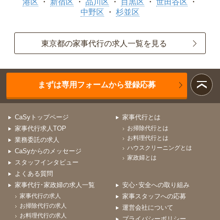
港区
新宿区
品川区
目黒区
世田谷区
中野区
杉並区
東京都の家事代行の求人一覧を見る
まずは専用フォームから登録応募
CaSyトップページ
家事代行とは
家事代行求人TOP
お掃除代行とは
お料理代行とは
業務委託の求人
ハウスクリーニングとは
CaSyからのメッセージ
家政婦とは
スタッフインタビュー
よくある質問
家事代行･家政婦の求人一覧
安心･安全への取り組み
家事代行の求人
家事スタッフへの応募
お掃除代行の求人
運営会社について
お料理代行の求人
プライバシーポリシー