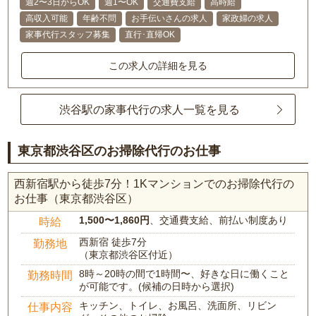
週2〜3日からOK
週1〜OK
交通費支給
高時給
高収入可能
年齢不問
お手伝いさんの求人
家政婦の求人
家事代行スタッフ募集
直行･直帰OK
この求人の詳細を見る
渋谷駅の家事代行の求人一覧を見る
東京都渋谷区のお掃除代行のお仕事
西新宿駅から徒歩7分！1Kマンションでのお掃除代行の
お仕事（東京都渋谷区）
1,500〜1,860円
、交通費支給、前払い制度あり
時給
西新宿 徒歩7分
勤務地
（東京都渋谷区付近）
8時～20時の間で1時間〜、好きな日に働くこと
勤務時間
が可能です。(候補の日時から選択)
キッチン、トイレ、お風呂、洗面所、リビン
仕事内容