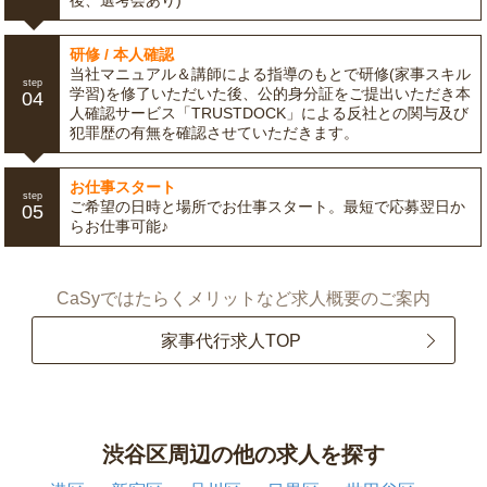
後、選考会あり)
研修 / 本人確認
当社マニュアル＆講師による指導のもとで研修(家事スキル
step
学習)を修了いただいた後、公的身分証をご提出いただき本
04
人確認サービス「TRUSTDOCK」による反社との関与及び
犯罪歴の有無を確認させていただきます。
お仕事スタート
step
ご希望の日時と場所でお仕事スタート。最短で応募翌日か
05
らお仕事可能♪
CaSyではたらくメリットなど求人概要のご案内
家事代行求人TOP
渋谷区周辺の他の求人を探す