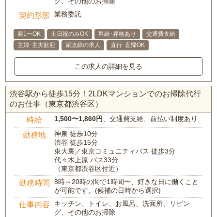
グ、その他のお掃除
業務委託
契約形態
週1〜OK
土日祝のみOK
昇給･昇格あり
交通費支給
主婦･主夫歓迎
家政婦の求人
直行･直帰OK
この求人の詳細を見る
渋谷駅から徒歩15分！2LDKマンションでのお掃除代行
のお仕事（東京都渋谷区）
1,500〜1,860円
、交通費支給、前払い制度あり
時給
神泉 徒歩10分
勤務地
渋谷 徒歩15分
東大裏／東京コミュニティバス 徒歩3分
代々木上原 バス33分
（東京都渋谷区付近）
8時～20時の間で1時間〜、好きな日に働くこと
勤務時間
が可能です。(候補の日時から選択)
キッチン、トイレ、お風呂、洗面所、リビン
仕事内容
グ、その他のお掃除