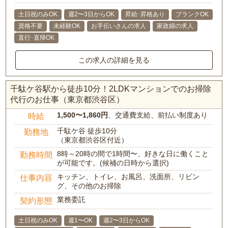
土日祝のみOK
週2〜3日からOK
昇給･昇格あり
ブランクOK
資格不要
未経験OK
お手伝いさんの求人
家政婦の求人
直行･直帰OK
この求人の詳細を見る
千駄ケ谷駅から徒歩10分！2LDKマンションでのお掃除
代行のお仕事（東京都渋谷区）
1,500〜1,860円
、交通費支給、前払い制度あり
時給
千駄ケ谷 徒歩10分
勤務地
（東京都渋谷区付近）
8時～20時の間で1時間〜、好きな日に働くこと
勤務時間
が可能です。(候補の日時から選択)
キッチン、トイレ、お風呂、洗面所、リビン
仕事内容
グ、その他のお掃除
業務委託
契約形態
土日祝のみOK
週1〜OK
週2〜3日からOK