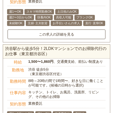
業務委託
契約形態
週1〜OK
スキマ時間勤務OK
土日祝のみOK
週2〜3日からOK
扶養内OK
高収入可能
ブランクOK
未経験OK
主婦･主夫歓迎
お手伝いさんの求人
直行･直帰OK
この求人の詳細を見る
渋谷駅から徒歩5分！2LDKマンションでのお掃除代行の
お仕事（東京都渋谷区）
1,500〜1,860円
、交通費支給、前払い制度あり
時給
渋谷 徒歩5分
勤務地
（東京都渋谷区付近）
8時～20時の間で1時間〜、好きな日に働くこと
勤務時間
が可能です。(候補の日時から選択)
キッチン、トイレ、お風呂、洗面所、リビン
仕事内容
グ、その他のお掃除
業務委託
契約形態