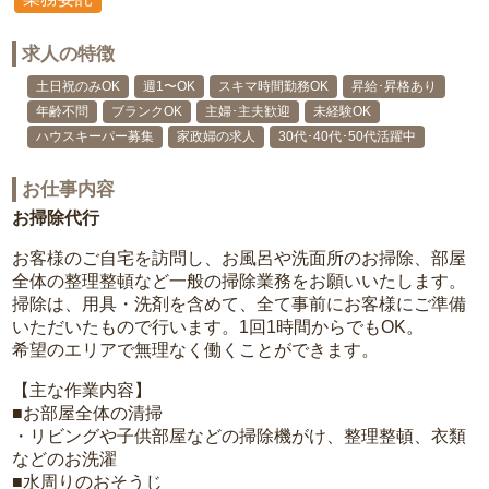
求人の特徴
土日祝のみOK
週1〜OK
スキマ時間勤務OK
昇給･昇格あり
年齢不問
ブランクOK
主婦･主夫歓迎
未経験OK
ハウスキーパー募集
家政婦の求人
30代･40代･50代活躍中
お仕事内容
お掃除代行
お客様のご自宅を訪問し、お風呂や洗面所のお掃除、部屋
全体の整理整頓など一般の掃除業務をお願いいたします。
掃除は、用具・洗剤を含めて、全て事前にお客様にご準備
いただいたもので行います。1回1時間からでもOK。
希望のエリアで無理なく働くことができます。
【主な作業内容】
■お部屋全体の清掃
・リビングや子供部屋などの掃除機がけ、整理整頓、衣類
などのお洗濯
■水周りのおそうじ