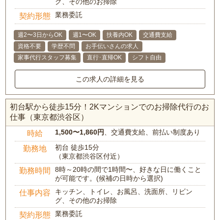
グ、その他のお掃除
業務委託
契約形態
週2〜3日からOK
週1〜OK
扶養内OK
交通費支給
資格不要
学歴不問
お手伝いさんの求人
家事代行スタッフ募集
直行･直帰OK
シフト自由
この求人の詳細を見る
初台駅から徒歩15分！2Kマンションでのお掃除代行のお
仕事（東京都渋谷区）
1,500〜1,860円
、交通費支給、前払い制度あり
時給
初台 徒歩15分
勤務地
（東京都渋谷区付近）
8時～20時の間で1時間〜、好きな日に働くこと
勤務時間
が可能です。(候補の日時から選択)
キッチン、トイレ、お風呂、洗面所、リビン
仕事内容
グ、その他のお掃除
業務委託
契約形態