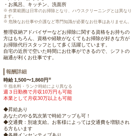
・お風呂、キッチン、洗面所
作業範囲は日常のお掃除となり、ハウスクリーニングとは異なり
ます。
危険なお仕事や介護など専門知識が必要なお仕事はありません。
整理収納アドバイザーなどお掃除に関する資格をお持ちの
方はもちろん、資格や経験がなくてもお掃除が好きな方が
お掃除代行スタッフとして多く活躍しています。
自宅の近所で空いた時間にお仕事ができるので、シフトの
融通が利くお仕事です。
報酬詳細
※
時給
1,500〜1,860円
指名料・ランク時給により異なる
週３日勤務で月収10万円も可能
本業として月収30万以上も可能
◆昇給あり
あなたのやる気次第で時給アップも可！
◆交通費：別途支給。お客様によっては交通費を増額され
る方もいます
◆各種インセンティブあり