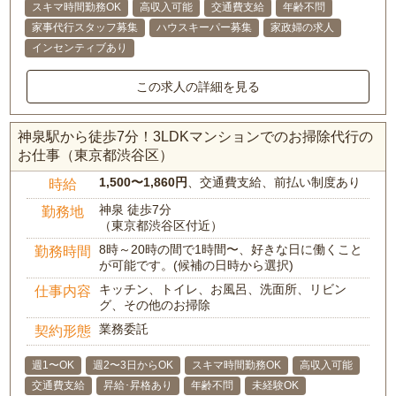
スキマ時間勤務OK
高収入可能
交通費支給
年齢不問
家事代行スタッフ募集
ハウスキーパー募集
家政婦の求人
インセンティブあり
この求人の詳細を見る
神泉駅から徒歩7分！3LDKマンションでのお掃除代行の
お仕事（東京都渋谷区）
1,500〜1,860円
、交通費支給、前払い制度あり
時給
神泉 徒歩7分
勤務地
（東京都渋谷区付近）
8時～20時の間で1時間〜、好きな日に働くこと
勤務時間
が可能です。(候補の日時から選択)
キッチン、トイレ、お風呂、洗面所、リビン
仕事内容
グ、その他のお掃除
業務委託
契約形態
週1〜OK
週2〜3日からOK
スキマ時間勤務OK
高収入可能
交通費支給
昇給･昇格あり
年齢不問
未経験OK