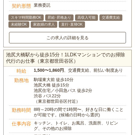
業務委託
契約形態
スキマ時間勤務OK
昇給･昇格あり
高収入可能
交通費支給
未経験OK
家政婦の求人
直行･直帰OK
この求人の詳細を見る
池尻大橋駅から徒歩15分！1LDKマンションでのお掃除
代行のお仕事（東京都世田谷区）
1,500〜1,860円
、交通費支給、前払い制度あり
時給
駒場東大前 徒歩10分
勤務地
池尻大橋 徒歩15分
池尻住宅／小田急バス 徒歩2分
渋谷 バス22分
（東京都世田谷区付近）
8時～20時の間で1時間〜、好きな日に働くこと
勤務時間
が可能です。(候補の日時から選択)
キッチン、トイレ、お風呂、洗面所、リビン
仕事内容
グ、その他のお掃除