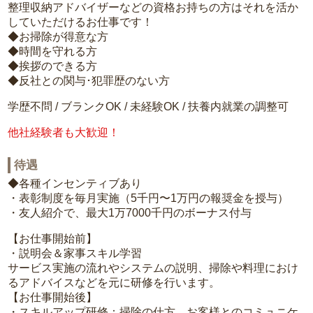
整理収納アドバイザーなどの資格お持ちの方はそれを活か
していただけるお仕事です！
◆お掃除が得意な方
◆時間を守れる方
◆挨拶のできる方
◆反社との関与･犯罪歴のない方
学歴不問 / ブランクOK / 未経験OK / 扶養内就業の調整可
他社経験者も大歓迎！
待遇
◆各種インセンティブあり
・表彰制度を毎月実施（5千円〜1万円の報奨金を授与）
・友人紹介で、最大1万7000千円のボーナス付与
【お仕事開始前】
・説明会＆家事スキル学習
サービス実施の流れやシステムの説明、掃除や料理におけ
るアドバイスなどを元に研修を行います。
【お仕事開始後】
・スキルアップ研修：掃除の仕方、お客様とのコミュニケ