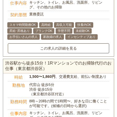
キッチン、トイレ、お風呂、洗面所、リビン
仕事内容
グ、その他のお掃除
業務委託
契約形態
スキマ時間勤務OK
高時給
高収入可能
扶養内OK
昇給･昇格あり
ブランクOK
学歴不問
未経験OK
お手伝いさんの求人
家政婦の求人
インセンティブあり
この求人の詳細を見る
渋谷駅から徒歩15分！1Rマンションでのお掃除代行のお
仕事（東京都渋谷区）
1,500〜1,860円
、交通費支給、前払い制度あり
時給
代官山 徒歩5分
勤務地
渋谷 徒歩15分
（東京都渋谷区付近）
8時～20時の間で1時間〜、好きな日に働くこと
勤務時間
が可能です。(候補の日時から選択)
キッチン、トイレ、お風呂、洗面所、リビン
仕事内容