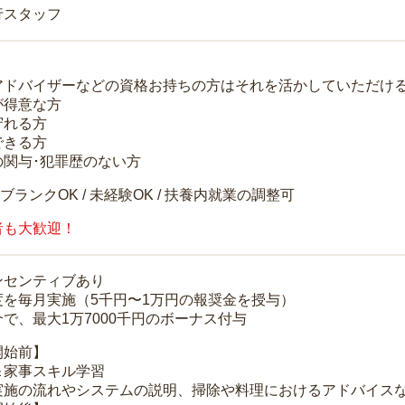
行スタッフ
アドバイザーなどの資格お持ちの方はそれを活かしていただけ
が得意な方
守れる方
できる方
の関与･犯罪歴のない方
 ブランクOK / 未経験OK / 扶養内就業の調整可
者も大歓迎！
ンセンティブあり
度を毎月実施（5千円〜1万円の報奨金を授与）
で、最大1万7000千円のボーナス付与
開始前】
＆家事スキル学習
実施の流れやシステムの説明、掃除や料理におけるアドバイス