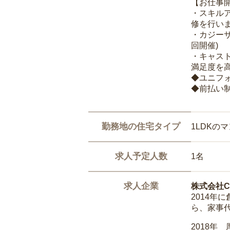
【お仕事
・スキル
修を行いま
・カジー
回開催)
・キャス
満足度を高
◆ユニフ
◆前払い
勤務地の住宅タイプ
1LDKの
求人予定人数
1名
求人企業
株式会社Ca
2014
ら、家事
2018年