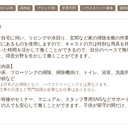
日からOK
高時給
ブランクOK
学歴不問
ハウスキーパー募集
家政
行
ご自宅に伺い、リビングや水回り、玄関など家の掃除全般の作
宅にあるものを使用しますので、キャストの方は特別な用具を持
空いた時間を活かして働くことができるので、自分のペースで無
は、得意分野を生かして働くことができます。
業内容】
や床、フローリングの掃除、掃除機掛け、トイレ、浴室、洗面
整頓など
は日常のお掃除となり、ハウスクリーニングとは異なります。
仕事や介護など専門知識が必要なお仕事はありません。
ン研修やセミナー、マニュアル、スタッフ専用SNSなどサポー
ての人でも安心して働くことができます。子供が留守の間だけ、