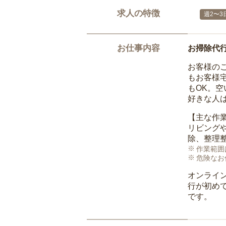
求人の特徴
週2〜3
お仕事内容
お掃除代
お客様の
もお客様
もOK。
好きな人
【主な作
リビング
除、整理
作業範囲
危険なお
オンライ
行が初め
です。