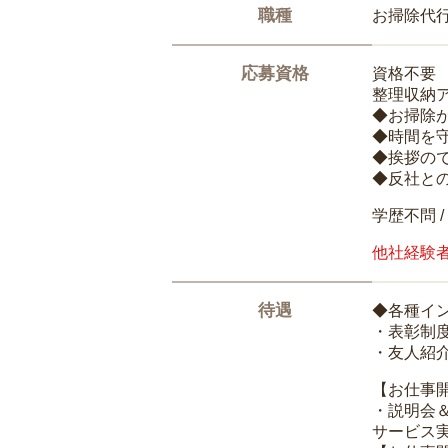
職種
お掃除代
応募資格
資格不要
整理収納
◆お掃除
◆時間を
◆挨拶の
◆反社と
学歴不問 /
他社経験
待遇
◆各種イ
・表彰制
・友人紹介
【お仕事
・説明会
サービス