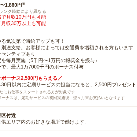
※
0〜1,860円
ランク時給により異なる
で月収10万円も可能
月収30万以上も可能
り
やる気次第で時給アップも可！
：別途支給。お客様によっては交通費を増額される方もいます
ンセンティブあり
度を毎月実施（5千円〜1万円の報奨金を授与）
で、最大1万7000千円のボーナス付与
ボーナス2,500円もらえる／
30日以内に定期サービスの担当になると、2,500円プレゼント
で新たにお仕事をスタートされる方が対象です
ボーナスは、定期サービスの初回実施後、翌々月末お支払いとなります
東区付近
提供エリア内のお好きな場所で働けます。