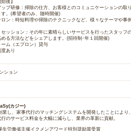
開始後】
アップ研修：掃除の仕方、お客様とのコミュニケーションの取
す。(希望者のみ、随時開催)
サロン：時短料理や掃除のテクニックなど、様々なテーマや事例
トセッション：その年に素晴らしいサービスを行ったスタッフ
める方法などをシェアします。(招待制･年１回開催)
ォーム（エプロン）貸与
制度あり
マンション
Sy(カジー)
年に創業し、家事代行のマッチングシステムを開発したことによ
代行のサービス料金を大幅に減らし、業界の革新に貢献。
 厚生労働省主催イクメンアワード特別奨励賞受賞