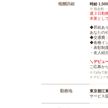
報酬詳細
時給
1,50
指名料・
週３日勤務
本業として
◆昇給あ
あなたの
◆交通費
◆各種イ
・表彰制
・友人紹介
＼デビュー
ご応募から
CaSy
デビュー
勤務地
東京都江
サービス