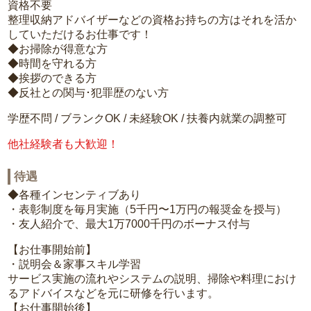
資格不要
整理収納アドバイザーなどの資格お持ちの方はそれを活か
していただけるお仕事です！
◆お掃除が得意な方
◆時間を守れる方
◆挨拶のできる方
◆反社との関与･犯罪歴のない方
学歴不問 / ブランクOK / 未経験OK / 扶養内就業の調整可
他社経験者も大歓迎！
待遇
◆各種インセンティブあり
・表彰制度を毎月実施（5千円〜1万円の報奨金を授与）
・友人紹介で、最大1万7000千円のボーナス付与
【お仕事開始前】
・説明会＆家事スキル学習
サービス実施の流れやシステムの説明、掃除や料理におけ
るアドバイスなどを元に研修を行います。
【お仕事開始後】