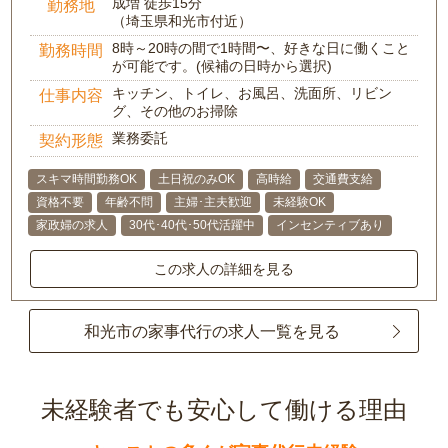
成増 徒歩15分
勤務地
（埼玉県和光市付近）
8時～20時の間で1時間〜、好きな日に働くこと
勤務時間
が可能です。(候補の日時から選択)
キッチン、トイレ、お風呂、洗面所、リビン
仕事内容
グ、その他のお掃除
業務委託
契約形態
スキマ時間勤務OK
土日祝のみOK
高時給
交通費支給
資格不要
年齢不問
主婦･主夫歓迎
未経験OK
家政婦の求人
30代･40代･50代活躍中
インセンティブあり
この求人の詳細を見る
和光市の家事代行の求人一覧を見る
未経験者でも安心して働ける理由