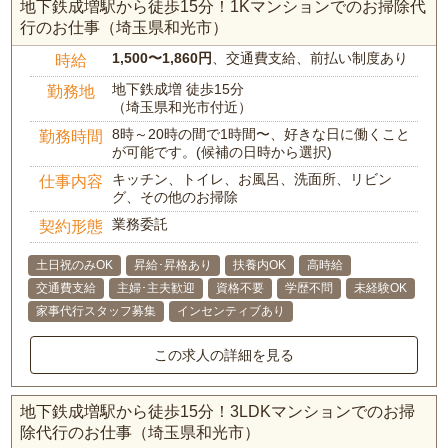
地下鉄成増駅から徒歩15分！1Kマンションでのお掃除代
行のお仕事（埼玉県和光市）
1,500〜1,860円
、交通費支給、前払い制度あり
時給
地下鉄成増 徒歩15分
勤務地
（埼玉県和光市付近）
8時～20時の間で1時間〜、好きな日に働くこと
勤務時間
が可能です。(候補の日時から選択)
キッチン、トイレ、お風呂、洗面所、リビン
仕事内容
グ、その他のお掃除
業務委託
契約形態
土日祝のみOK
昇給･昇格あり
扶養内OK
高時給
交通費支給
主婦･主夫歓迎
資格不要
学歴不問
未経験OK
家事代行スタッフ募集
インセンティブあり
この求人の詳細を見る
地下鉄成増駅から徒歩15分！3LDKマンションでのお掃
除代行のお仕事（埼玉県和光市）