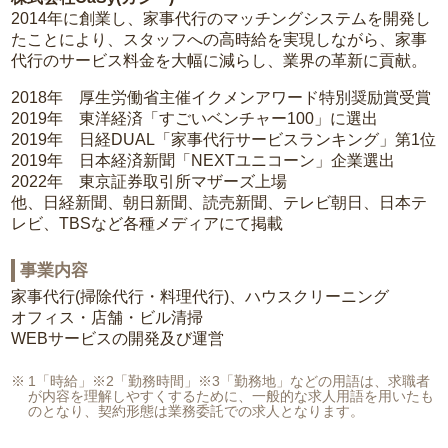
2014年に創業し、家事代行のマッチングシステムを開発し
たことにより、スタッフへの高時給を実現しながら、家事
代行のサービス料金を大幅に減らし、業界の革新に貢献。
2018年 厚生労働省主催イクメンアワード特別奨励賞受賞
2019年 東洋経済「すごいベンチャー100」に選出
2019年 日経DUAL「家事代行サービスランキング」第1位
2019年 日本経済新聞「NEXTユニコーン」企業選出
2022年 東京証券取引所マザーズ上場
他、日経新聞、朝日新聞、読売新聞、テレビ朝日、日本テ
レビ、TBSなど各種メディアにて掲載
事業内容
家事代行(掃除代行・料理代行)、ハウスクリーニング
オフィス・店舗・ビル清掃
WEBサービスの開発及び運営
1「時給」※2「勤務時間」※3「勤務地」などの用語は、求職者
が内容を理解しやすくするために、一般的な求人用語を用いたも
のとなり、契約形態は業務委託での求人となります。