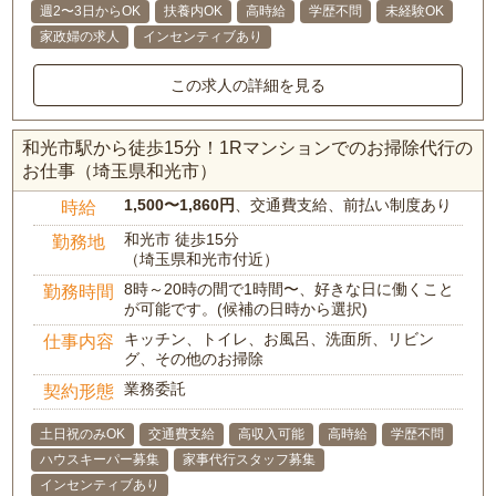
週2〜3日からOK
扶養内OK
高時給
学歴不問
未経験OK
家政婦の求人
インセンティブあり
この求人の詳細を見る
和光市駅から徒歩15分！1Rマンションでのお掃除代行の
お仕事（埼玉県和光市）
1,500〜1,860円
、交通費支給、前払い制度あり
時給
和光市 徒歩15分
勤務地
（埼玉県和光市付近）
8時～20時の間で1時間〜、好きな日に働くこと
勤務時間
が可能です。(候補の日時から選択)
キッチン、トイレ、お風呂、洗面所、リビン
仕事内容
グ、その他のお掃除
業務委託
契約形態
土日祝のみOK
交通費支給
高収入可能
高時給
学歴不問
ハウスキーパー募集
家事代行スタッフ募集
インセンティブあり