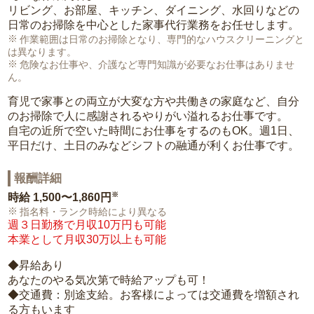
リビング、お部屋、キッチン、ダイニング、水回りなどの
日常のお掃除を中心とした家事代行業務をお任せします。
作業範囲は日常のお掃除となり、専門的なハウスクリーニングと
は異なります。
危険なお仕事や、介護など専門知識が必要なお仕事はありませ
ん。
育児で家事との両立が大変な方や共働きの家庭など、自分
のお掃除で人に感謝されるやりがい溢れるお仕事です。
自宅の近所で空いた時間にお仕事をするのもOK。週1日、
平日だけ、土日のみなどシフトの融通が利くお仕事です。
報酬詳細
※
時給
1,500〜1,860円
指名料・ランク時給により異なる
週３日勤務で月収10万円も可能
本業として月収30万以上も可能
◆昇給あり
あなたのやる気次第で時給アップも可！
◆交通費：別途支給。お客様によっては交通費を増額され
る方もいます