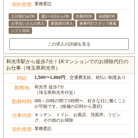
業務委託
契約形態
土日祝のみOK
週2〜3日からOK
扶養内OK
未経験OK
お手伝いさんの求人
家政婦の求人
家事代行スタッフ募集
シフト自由
この求人の詳細を見る
和光市駅から徒歩7分！1Kマンションでのお掃除代行の
お仕事（埼玉県和光市）
1,500〜1,860円
、交通費支給、前払い制度あり
時給
和光市 徒歩7分
勤務地
（埼玉県和光市付近）
8時～20時の間で1時間〜、好きな日に働くこと
勤務時間
が可能です。(候補の日時から選択)
キッチン、トイレ、お風呂、洗面所、リビン
仕事内容
グ、その他のお掃除
業務委託
契約形態