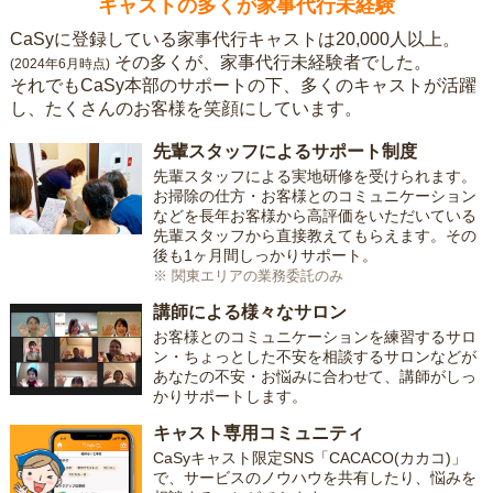
キャストの多くが家事代行未経験
CaSyに登録している家事代行キャストは20,000人以上。
その多くが、家事代行未経験者でした。
(2024年6月時点)
それでもCaSy本部のサポートの下、多くのキャストが活躍
し、たくさんのお客様を笑顔にしています。
先輩スタッフによるサポート制度
先輩スタッフによる実地研修を受けられます。
お掃除の仕方・お客様とのコミュニケーション
などを長年お客様から高評価をいただいている
先輩スタッフから直接教えてもらえます。その
後も1ヶ月間しっかりサポート。
※ 関東エリアの業務委託のみ
講師による様々なサロン
お客様とのコミュニケーションを練習するサロ
ン・ちょっとした不安を相談するサロンなどが
あなたの不安・お悩みに合わせて、講師がしっ
かりサポートします。
キャスト専用コミュニティ
CaSyキャスト限定SNS「CACACO(カカコ)」
で、サービスのノウハウを共有したり、悩みを