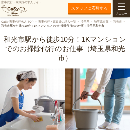
家事代行・家政婦の求人サイト
スタッフに応募する
メニュー
CaSy 家事代行求人 TOP
家事代行・家政婦の求人一覧
埼玉県
埼玉県市部
和光市
和光市駅から徒歩10分！1Kマンションでのお掃除代行のお仕事（埼玉県和光市）
和光市駅から徒歩10分！1Kマンション
でのお掃除代行のお仕事（埼玉県和光
市）