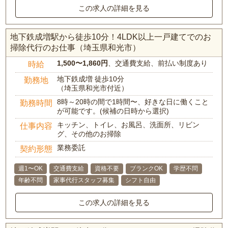
この求人の詳細を見る
地下鉄成増駅から徒歩10分！4LDK以上一戸建てでのお
掃除代行のお仕事（埼玉県和光市）
1,500〜1,860円
、交通費支給、前払い制度あり
時給
地下鉄成増 徒歩10分
勤務地
（埼玉県和光市付近）
8時～20時の間で1時間〜、好きな日に働くこと
勤務時間
が可能です。(候補の日時から選択)
キッチン、トイレ、お風呂、洗面所、リビン
仕事内容
グ、その他のお掃除
業務委託
契約形態
週1〜OK
交通費支給
資格不要
ブランクOK
学歴不問
年齢不問
家事代行スタッフ募集
シフト自由
この求人の詳細を見る