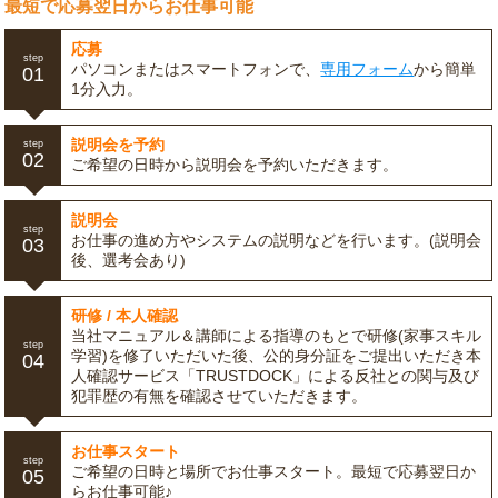
最短で応募翌日からお仕事可能
応募
step
パソコンまたはスマートフォンで、
専用フォーム
から簡単
01
1分入力。
説明会を予約
step
02
ご希望の日時から説明会を予約いただきます。
説明会
step
お仕事の進め方やシステムの説明などを行います。(説明会
03
後、選考会あり)
研修 / 本人確認
当社マニュアル＆講師による指導のもとで研修(家事スキル
step
学習)を修了いただいた後、公的身分証をご提出いただき本
04
人確認サービス「TRUSTDOCK」による反社との関与及び
犯罪歴の有無を確認させていただきます。
お仕事スタート
step
ご希望の日時と場所でお仕事スタート。最短で応募翌日か
05
らお仕事可能♪