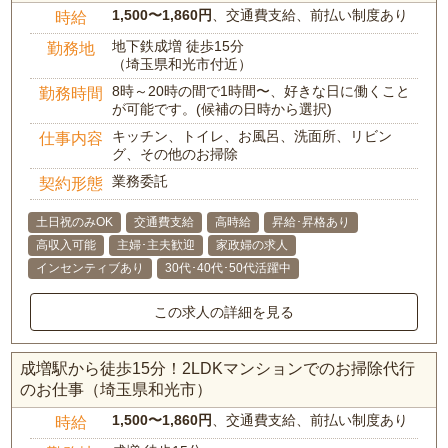
1,500〜1,860円
、交通費支給、前払い制度あり
時給
地下鉄成増 徒歩15分
勤務地
（埼玉県和光市付近）
8時～20時の間で1時間〜、好きな日に働くこと
勤務時間
が可能です。(候補の日時から選択)
キッチン、トイレ、お風呂、洗面所、リビン
仕事内容
グ、その他のお掃除
業務委託
契約形態
土日祝のみOK
交通費支給
高時給
昇給･昇格あり
高収入可能
主婦･主夫歓迎
家政婦の求人
インセンティブあり
30代･40代･50代活躍中
この求人の詳細を見る
成増駅から徒歩15分！2LDKマンションでのお掃除代行
のお仕事（埼玉県和光市）
1,500〜1,860円
、交通費支給、前払い制度あり
時給