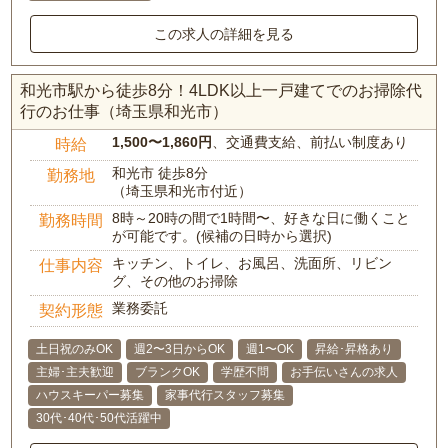
この求人の詳細を見る
和光市駅から徒歩8分！4LDK以上一戸建てでのお掃除代
行のお仕事（埼玉県和光市）
1,500〜1,860円
、交通費支給、前払い制度あり
時給
和光市 徒歩8分
勤務地
（埼玉県和光市付近）
8時～20時の間で1時間〜、好きな日に働くこと
勤務時間
が可能です。(候補の日時から選択)
キッチン、トイレ、お風呂、洗面所、リビン
仕事内容
グ、その他のお掃除
業務委託
契約形態
土日祝のみOK
週2〜3日からOK
週1〜OK
昇給･昇格あり
主婦･主夫歓迎
ブランクOK
学歴不問
お手伝いさんの求人
ハウスキーパー募集
家事代行スタッフ募集
30代･40代･50代活躍中