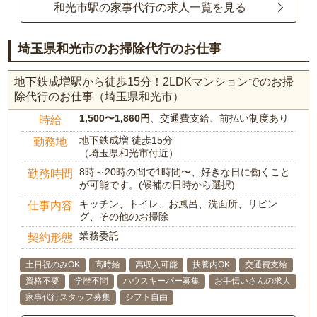
和光市駅の家事代行の求人一覧を見る
埼玉県和光市のお掃除代行のお仕事
地下鉄成増駅から徒歩15分！2LDKマンションでのお掃
除代行のお仕事（埼玉県和光市）
1,500〜1,860円
、交通費支給、前払い制度あり
時給
地下鉄成増 徒歩15分
勤務地
（埼玉県和光市付近）
8時～20時の間で1時間〜、好きな日に働くこと
勤務時間
が可能です。(候補の日時から選択)
キッチン、トイレ、お風呂、洗面所、リビン
仕事内容
グ、その他のお掃除
業務委託
契約形態
土日祝のみOK
高時給
高収入可能
扶養内OK
交通費支給
資格不要
学歴不問
ハウスキーパー募集
お手伝いさんの求人
家事代行スタッフ募集
シフト自由