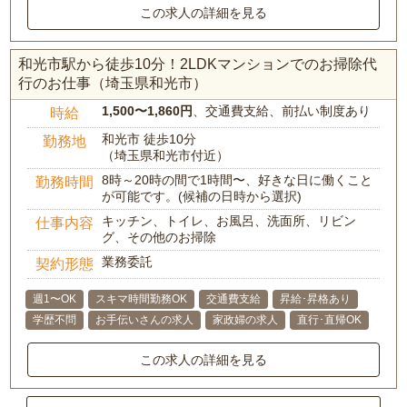
この求人の詳細を見る
和光市駅から徒歩10分！2LDKマンションでのお掃除代
行のお仕事（埼玉県和光市）
1,500〜1,860円
、交通費支給、前払い制度あり
時給
和光市 徒歩10分
勤務地
（埼玉県和光市付近）
8時～20時の間で1時間〜、好きな日に働くこと
勤務時間
が可能です。(候補の日時から選択)
キッチン、トイレ、お風呂、洗面所、リビン
仕事内容
グ、その他のお掃除
業務委託
契約形態
週1〜OK
スキマ時間勤務OK
交通費支給
昇給･昇格あり
学歴不問
お手伝いさんの求人
家政婦の求人
直行･直帰OK
この求人の詳細を見る