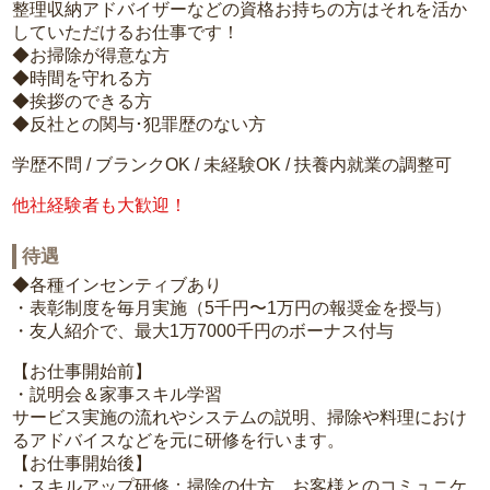
整理収納アドバイザーなどの資格お持ちの方はそれを活か
していただけるお仕事です！
◆お掃除が得意な方
◆時間を守れる方
◆挨拶のできる方
◆反社との関与･犯罪歴のない方
学歴不問 / ブランクOK / 未経験OK / 扶養内就業の調整可
他社経験者も大歓迎！
待遇
◆各種インセンティブあり
・表彰制度を毎月実施（5千円〜1万円の報奨金を授与）
・友人紹介で、最大1万7000千円のボーナス付与
【お仕事開始前】
・説明会＆家事スキル学習
サービス実施の流れやシステムの説明、掃除や料理におけ
るアドバイスなどを元に研修を行います。
【お仕事開始後】
・スキルアップ研修：掃除の仕方、お客様とのコミュニケ