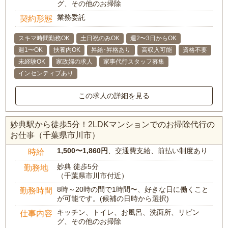
グ、その他のお掃除
業務委託
契約形態
スキマ時間勤務OK
土日祝のみOK
週2〜3日からOK
週1〜OK
扶養内OK
昇給･昇格あり
高収入可能
資格不要
未経験OK
家政婦の求人
家事代行スタッフ募集
インセンティブあり
この求人の詳細を見る
妙典駅から徒歩5分！2LDKマンションでのお掃除代行の
お仕事（千葉県市川市）
1,500〜1,860円
、交通費支給、前払い制度あり
時給
妙典 徒歩5分
勤務地
（千葉県市川市付近）
8時～20時の間で1時間〜、好きな日に働くこと
勤務時間
が可能です。(候補の日時から選択)
キッチン、トイレ、お風呂、洗面所、リビン
仕事内容
グ、その他のお掃除