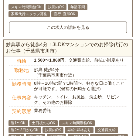
スキマ時間勤務OK
扶養内OK
年齢不問
家事代行スタッフ募集
直行･直帰OK
この求人の詳細を見る
妙典駅から徒歩4分！3LDKマンションでのお掃除代行の
お仕事（千葉県市川市）
1,500〜1,860円
、交通費支給、前払い制度あり
時給
妙典 徒歩4分
勤務地
（千葉県市川市付近）
8時～20時の間で1時間〜、好きな日に働くこと
勤務時間
が可能です。(候補の日時から選択)
キッチン、トイレ、お風呂、洗面所、リビン
仕事内容
グ、その他のお掃除
業務委託
契約形態
週1〜OK
土日祝のみOK
スキマ時間勤務OK
週2〜3日からOK
扶養内OK
昇給･昇格あり
交通費支給