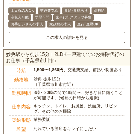
土日祝のみOK
交通費支給
昇給･昇格あり
高時給
高収入可能
学歴不問
家事代行スタッフ募集
お手伝いさんの求人
家政婦の求人
直行･直帰OK
この求人の詳細を見る
妙典駅から徒歩15分！2LDK一戸建てでのお掃除代行の
お仕事（千葉県市川市）
1,500〜1,860円
、交通費支給、前払い制度あり
時給
妙典 徒歩15分
勤務地
（千葉県市川市付近）
8時～20時の間で1時間〜、好きな日に働くこと
勤務時間
が可能です。(候補の日時から選択)
キッチン、トイレ、お風呂、洗面所、リビン
仕事内容
グ、その他のお掃除
業務委託
契約形態
汚れている箇所をキレイにしたい
希望