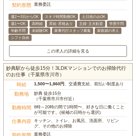
業務委託
契約形態
週2〜3日からOK
スキマ時間勤務OK
土日祝のみOK
週1〜OK
高時給
昇給･昇格あり
主婦･主夫歓迎
学歴不問
年齢不問
未経験OK
家事代行スタッフ募集
家政婦の求人
シフト自由
この求人の詳細を見る
妙典駅から徒歩15分！3LDKマンションでのお掃除代行
のお仕事（千葉県市川市）
1,500〜1,860円
、交通費支給、前払い制度あり
時給
妙典 徒歩15分
勤務地
（千葉県市川市付近）
8時～20時の間で1時間〜、好きな日に働くこと
勤務時間
が可能です。(候補の日時から選択)
キッチン、トイレ、お風呂、洗面所、リビン
仕事内容
グ、その他のお掃除
業務委託
契約形態