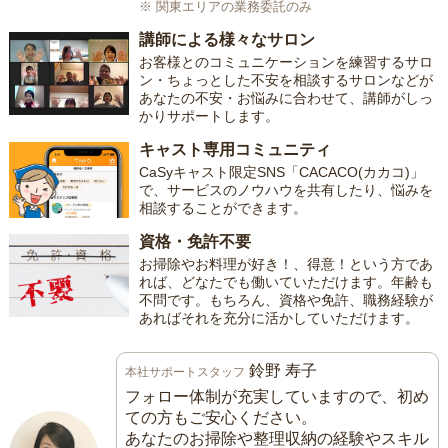
※ 関東エリアの業務委託のみ
講師による様々なサロン
お客様とのコミュニケーションを練習するサロ
ン・ちょっとした不安を相談するサロンなどが
あなたの不安・お悩みに合わせて、講師がしっ
かりサポートします。
キャスト専用コミュニティ
CaSyキャスト限定SNS「CACACO(カカコ)」
で、サービスのノウハウを共有したり、悩みを
相談することができます。
資格・免許不要
お掃除やお料理が好き！、得意！という方であ
れば、どなたでも働いていただけます。年齢も
不問です。もちろん、資格や免許、職務経験が
あればそれを充分に活かしていただけます。
鈴野 寿子
本社サポートスタッフ
フォロー体制が充実していますので、初め
ての方もご安心ください。
あなたのお掃除や整理収納の経験やスキル