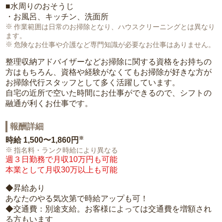
■水周りのおそうじ
・お風呂、キッチン、洗面所
作業範囲は日常のお掃除となり、ハウスクリーニングとは異なり
ます。
危険なお仕事や介護など専門知識が必要なお仕事はありません。
整理収納アドバイザーなどお掃除に関する資格をお持ちの
方はもちろん、資格や経験がなくてもお掃除が好きな方が
お掃除代行スタッフとして多く活躍しています。
自宅の近所で空いた時間にお仕事ができるので、シフトの
融通が利くお仕事です。
報酬詳細
※
時給
1,500〜1,860円
指名料・ランク時給により異なる
週３日勤務で月収10万円も可能
本業として月収30万以上も可能
◆昇給あり
あなたのやる気次第で時給アップも可！
◆交通費：別途支給。お客様によっては交通費を増額され
る方もいます