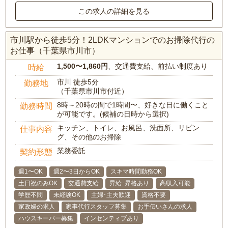
この求人の詳細を見る
市川駅から徒歩5分！2LDKマンションでのお掃除代行の
お仕事（千葉県市川市）
1,500〜1,860円
、交通費支給、前払い制度あり
時給
市川 徒歩5分
勤務地
（千葉県市川市付近）
8時～20時の間で1時間〜、好きな日に働くこと
勤務時間
が可能です。(候補の日時から選択)
キッチン、トイレ、お風呂、洗面所、リビン
仕事内容
グ、その他のお掃除
業務委託
契約形態
週1〜OK
週2〜3日からOK
スキマ時間勤務OK
土日祝のみOK
交通費支給
昇給･昇格あり
高収入可能
学歴不問
未経験OK
主婦･主夫歓迎
資格不要
家政婦の求人
家事代行スタッフ募集
お手伝いさんの求人
ハウスキーパー募集
インセンティブあり