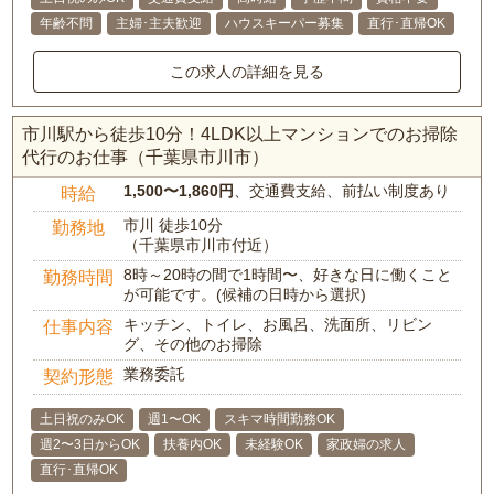
年齢不問
主婦･主夫歓迎
ハウスキーパー募集
直行･直帰OK
この求人の詳細を見る
市川駅から徒歩10分！4LDK以上マンションでのお掃除
代行のお仕事（千葉県市川市）
1,500〜1,860円
、交通費支給、前払い制度あり
時給
市川 徒歩10分
勤務地
（千葉県市川市付近）
8時～20時の間で1時間〜、好きな日に働くこと
勤務時間
が可能です。(候補の日時から選択)
キッチン、トイレ、お風呂、洗面所、リビン
仕事内容
グ、その他のお掃除
業務委託
契約形態
土日祝のみOK
週1〜OK
スキマ時間勤務OK
週2〜3日からOK
扶養内OK
未経験OK
家政婦の求人
直行･直帰OK