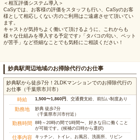
＜相互評価システム導入＞
CaSyでは、お客様の評価をスタッフも行い、CaSyのお客
様として相応しくない方のご利用はご遠慮させて頂いてい
ます。
キャストが気持ちよく働いて頂けるように、これからも
様々な仕組みを導入する予定です♪「タバコの匂い、ペット
が苦手」など些細なことでも気軽にご相談ください！
妙典駅周辺地域のお掃除代行のお仕事
妙典駅から徒歩7分！2LDKマンションでのお掃除代行の
お仕事（千葉県市川市）
1,500〜1,860円
、交通費支給、前払い制度あり
時給
妙典 徒歩7分
勤務地
（千葉県市川市付近）
8時～20時の間で1時間〜、好きな日に働くこと
勤務時間
が可能です。(候補の日時から選択)
キッチン、トイレ、お風呂、洗面所、リビン
仕事内容