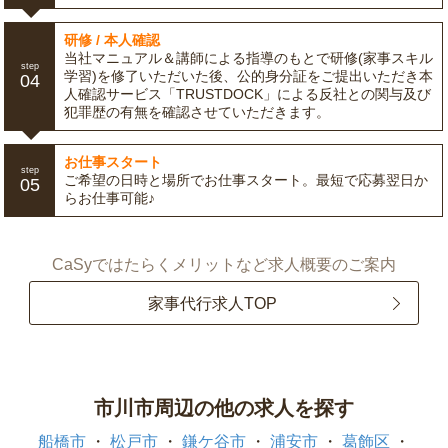
研修 / 本人確認
当社マニュアル＆講師による指導のもとで研修(家事スキル
step
学習)を修了いただいた後、公的身分証をご提出いただき本
04
人確認サービス「TRUSTDOCK」による反社との関与及び
犯罪歴の有無を確認させていただきます。
お仕事スタート
step
ご希望の日時と場所でお仕事スタート。最短で応募翌日か
05
らお仕事可能♪
CaSyではたらくメリットなど求人概要のご案内
家事代行求人TOP
市川市周辺の他の求人を探す
船橋市
松戸市
鎌ケ谷市
浦安市
葛飾区