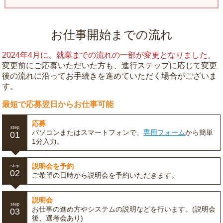
お仕事開始までの流れ
2024年4月に、就業までの流れの一部が変更となりました。
変更前にご応募いただいた方も、進行ステップに応じて変更
後の流れに沿ってお手続きを進めていただく場合がございま
す。
最短で応募翌日からお仕事可能
応募
step
パソコンまたはスマートフォンで、
専用フォーム
から簡単
01
1分入力。
説明会を予約
step
02
ご希望の日時から説明会を予約いただきます。
説明会
step
お仕事の進め方やシステムの説明などを行います。(説明会
03
後、選考会あり)