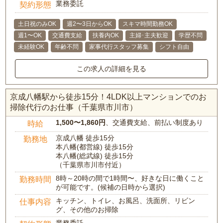
業務委託
契約形態
土日祝のみOK
週2〜3日からOK
スキマ時間勤務OK
週1〜OK
交通費支給
扶養内OK
主婦･主夫歓迎
学歴不問
未経験OK
年齢不問
家事代行スタッフ募集
シフト自由
この求人の詳細を見る
京成八幡駅から徒歩15分！4LDK以上マンションでのお
掃除代行のお仕事（千葉県市川市）
1,500〜1,860円
、交通費支給、前払い制度あり
時給
京成八幡 徒歩15分
勤務地
本八幡(都営線) 徒歩15分
本八幡(総武線) 徒歩15分
（千葉県市川市付近）
8時～20時の間で1時間〜、好きな日に働くこと
勤務時間
が可能です。(候補の日時から選択)
キッチン、トイレ、お風呂、洗面所、リビン
仕事内容
グ、その他のお掃除