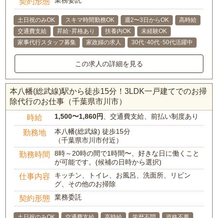
業務委託
契約形態
土日祝のみOK
スキマ時間勤務OK
週2〜3日からOK
高時給
交通費支給
昇給･昇格あり
扶養内OK
未経験OK
家事代行スタッフ募集
家政婦の求人
30代･40代･50代活躍中
この求人の詳細を見る
本八幡(総武線)駅から徒歩15分！3LDK一戸建てでのお掃
除代行のお仕事（千葉県市川市）
1,500〜1,860円
、交通費支給、前払い制度あり
時給
本八幡(総武線) 徒歩15分
勤務地
（千葉県市川市付近）
8時～20時の間で1時間〜、好きな日に働くこと
勤務時間
が可能です。(候補の日時から選択)
キッチン、トイレ、お風呂、洗面所、リビン
仕事内容
グ、その他のお掃除
業務委託
契約形態
土日祝のみOK
交通費支給
高時給
学歴不問
資格不要