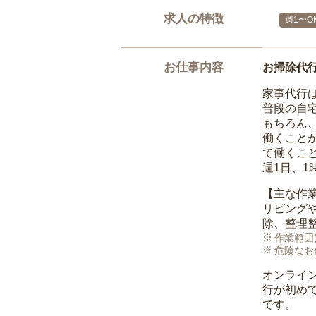
求人の特徴
週1〜O
お仕事内容
お掃除代
家事代行
普段の自
もちろん
働くこと
て働くこ
週1日、
【主な作
リビング
除、整理
作業範囲
危険なお
オンライ
行が初め
です。