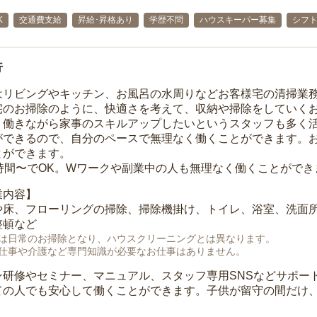
K
交通費支給
昇給･昇格あり
学歴不問
ハウスキーパー募集
シフ
行
はリビングやキッチン、お風呂の水周りなどお客様宅の清掃業
宅のお掃除のように、快適さを考えて、収納や掃除をしていく
、働きながら家事のスキルアップしたいというスタッフも多く
ができるので、自分のペースで無理なく働くことができます。
とができます。
1時間〜でOK。Wワークや副業中の人も無理なく働くことができ
業内容】
や床、フローリングの掃除、掃除機掛け、トイレ、浴室、洗面
整頓など
は日常のお掃除となり、ハウスクリーニングとは異なります。
仕事や介護など専門知識が必要なお仕事はありません。
ン研修やセミナー、マニュアル、スタッフ専用SNSなどサポー
ての人でも安心して働くことができます。子供が留守の間だけ、