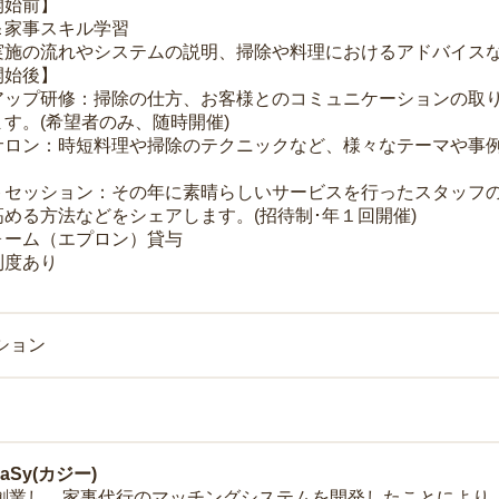
開始前】
＆家事スキル学習
実施の流れやシステムの説明、掃除や料理におけるアドバイス
開始後】
アップ研修：掃除の仕方、お客様とのコミュニケーションの取
す。(希望者のみ、随時開催)
サロン：時短料理や掃除のテクニックなど、様々なテーマや事例
トセッション：その年に素晴らしいサービスを行ったスタッフ
める方法などをシェアします。(招待制･年１回開催)
ォーム（エプロン）貸与
制度あり
ション
Sy(カジー)
年に創業し、家事代行のマッチングシステムを開発したことによ