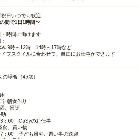
日祝日いつでも歓迎
時の間で1日1時間〜
日・時間に働けます
例：
み 9時～12時、14時～17時など
ライフスタイルに合わせて、自由にお仕事ができます
んの場合（45歳）
起床
弁当･朝食作り
洗濯、掃除
移動
13：00 CaSyのお仕事
 昼食、買い物
～17：00 子ども帰宅、習い事の送迎