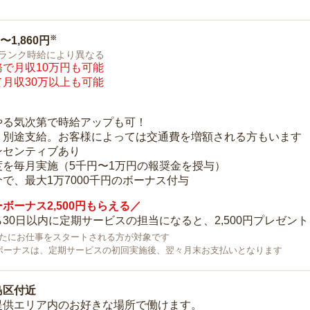
※
0〜1,860円
ランク時給により異なる
で月収10万円も可能
月収30万以上も可能
り
やる気次第で時給アップも可！
：別途支給。お客様によっては交通費を増額される方もいます
ンセンティブあり
度を毎月実施（5千円〜1万円の報奨金を授与）
で、最大1万7000千円のボーナス付与
ボーナス2,500円もらえる／
30日以内に定期サービスの担当になると、2,500円プレゼント
で新たにお仕事をスタートされる方が対象です
ボーナスは、定期サービスの初回実施後、翌々月末お支払いとなります
島区付近
提供エリア内のお好きな場所で働けます。