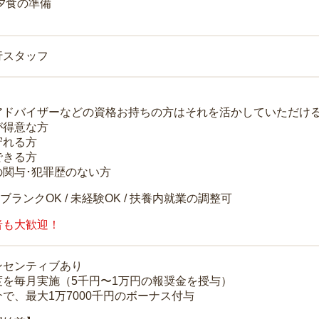
 夕食の準備
行スタッフ
アドバイザーなどの資格お持ちの方はそれを活かしていただけ
が得意な方
守れる方
できる方
の関与･犯罪歴のない方
 ブランクOK / 未経験OK / 扶養内就業の調整可
者も大歓迎！
ンセンティブあり
度を毎月実施（5千円〜1万円の報奨金を授与）
で、最大1万7000千円のボーナス付与