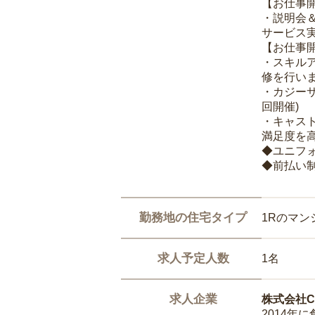
【お仕事
・説明会
サービス
【お仕事
・スキル
修を行いま
・カジー
回開催)
・キャス
満足度を高
◆ユニフ
◆前払い
勤務地の住宅タイプ
1Rのマン
求人予定人数
1名
求人企業
株式会社Ca
2014