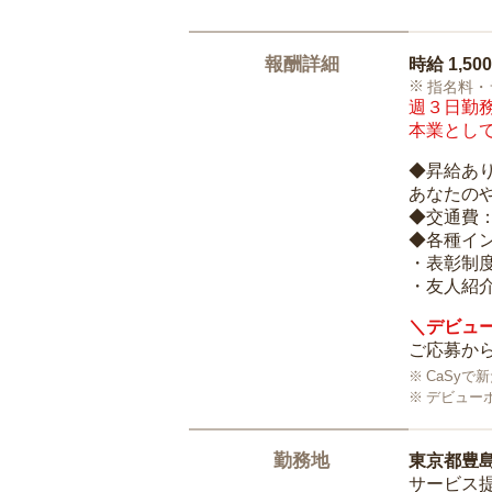
報酬詳細
時給
1,50
指名料・
週３日勤務
本業として
◆昇給あ
あなたの
◆交通費
◆各種イ
・表彰制
・友人紹介
＼デビュー
ご応募から
CaSy
デビュー
勤務地
東京都豊
サービス