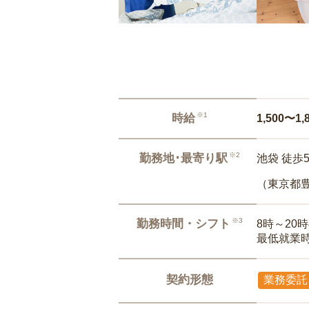
※1
時給
1,500〜1,
※2
勤務地･最寄り駅
池袋 徒歩
（東京都
※3
勤務時間・シフト
8時～20
最低就業
契約形態
業務委託