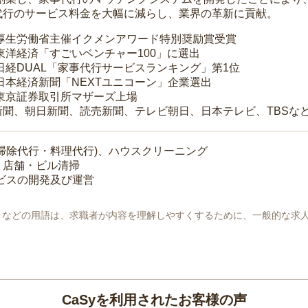
代行のサービス料金を大幅に減らし、業界の革新に貢献。
 厚生労働省主催イクメンアワード特別奨励賞受賞
 東洋経済「すごいベンチャー100」に選出
 日経DUAL「家事代行サービスランキング」第1位
 日本経済新聞「NEXTユニコーン」企業選出
 東京証券取引所マザーズ上場
新聞、朝日新聞、読売新聞、テレビ朝日、日本テレビ、TBSな
掃除代行・料理代行)、ハウスクリーニング
・店舗・ビル清掃
ービスの開発及び運営
地」などの用語は、求職者が内容を理解しやすくするために、一般的な求
CaSyを利用されたお客様の声