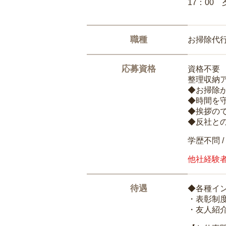
17：00
職種
お掃除代
応募資格
資格不要
整理収納
◆お掃除
◆時間を
◆挨拶の
◆反社と
学歴不問 /
他社経験
待遇
◆各種イ
・表彰制
・友人紹介