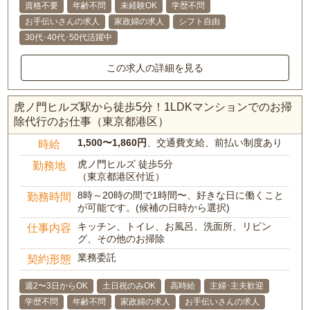
資格不要
年齢不問
未経験OK
学歴不問
お手伝いさんの求人
家政婦の求人
シフト自由
30代･40代･50代活躍中
この求人の詳細を見る
虎ノ門ヒルズ駅から徒歩5分！1LDKマンションでのお掃
除代行のお仕事（東京都港区）
1,500〜1,860円
、交通費支給、前払い制度あり
時給
虎ノ門ヒルズ 徒歩5分
勤務地
（東京都港区付近）
8時～20時の間で1時間〜、好きな日に働くこと
勤務時間
が可能です。(候補の日時から選択)
キッチン、トイレ、お風呂、洗面所、リビン
仕事内容
グ、その他のお掃除
業務委託
契約形態
週2〜3日からOK
土日祝のみOK
高時給
主婦･主夫歓迎
学歴不問
年齢不問
家政婦の求人
お手伝いさんの求人