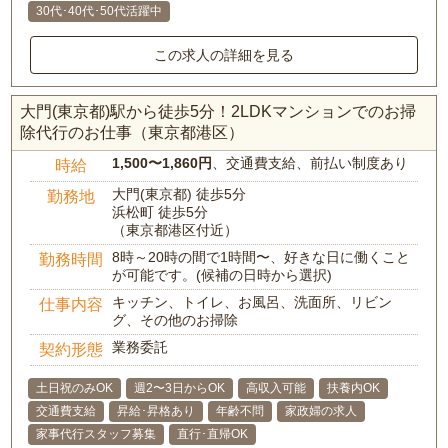
30代･40代･50代活躍中
この求人の詳細を見る
大門(東京都)駅から徒歩5分！2LDKマンションでのお掃
除代行のお仕事（東京都港区）
1,500〜1,860円
、交通費支給、前払い制度あり
時給
大門(東京都) 徒歩5分
勤務地
浜松町 徒歩5分
（東京都港区付近）
8時～20時の間で1時間〜、好きな日に働くこと
勤務時間
が可能です。(候補の日時から選択)
キッチン、トイレ、お風呂、洗面所、リビン
仕事内容
グ、その他のお掃除
業務委託
契約形態
土日祝のみOK
週2〜3日からOK
高収入可能
扶養内OK
交通費支給
昇給･昇格あり
年齢不問
家政婦の求人
家事代行スタッフ募集
直行･直帰OK