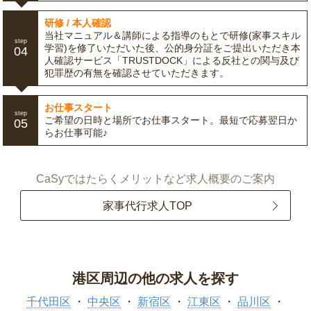
研修 / 本人確認
当社マニュアル＆講師による指導のもとで研修(家事スキル
step
学習)を修了いただいた後、公的身分証をご提出いただき本
04
人確認サービス「TRUSTDOCK」による反社との関与及び
犯罪歴の有無を確認させていただきます。
お仕事スタート
step
ご希望の日時と場所でお仕事スタート。最短で応募翌日か
05
らお仕事可能♪
CaSyではたらくメリットなど求人概要のご案内
家事代行求人TOP
港区周辺の他の求人を探す
千代田区
中央区
新宿区
江東区
品川区