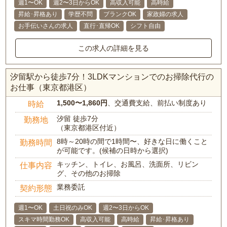
週1〜OK
週2〜3日からOK
高収入可能
高時給
昇給･昇格あり
学歴不問
ブランクOK
家政婦の求人
お手伝いさんの求人
直行･直帰OK
シフト自由
この求人の詳細を見る
汐留駅から徒歩7分！3LDKマンションでのお掃除代行の
お仕事（東京都港区）
1,500〜1,860円
、交通費支給、前払い制度あり
時給
汐留 徒歩7分
勤務地
（東京都港区付近）
8時～20時の間で1時間〜、好きな日に働くこと
勤務時間
が可能です。(候補の日時から選択)
キッチン、トイレ、お風呂、洗面所、リビン
仕事内容
グ、その他のお掃除
業務委託
契約形態
週1〜OK
土日祝のみOK
週2〜3日からOK
スキマ時間勤務OK
高収入可能
高時給
昇給･昇格あり