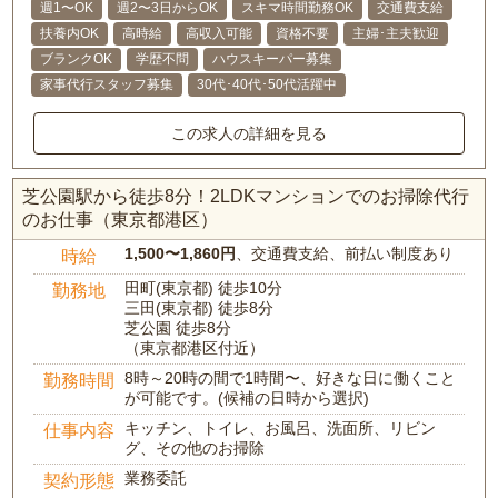
週1〜OK
週2〜3日からOK
スキマ時間勤務OK
交通費支給
扶養内OK
高時給
高収入可能
資格不要
主婦･主夫歓迎
ブランクOK
学歴不問
ハウスキーパー募集
家事代行スタッフ募集
30代･40代･50代活躍中
この求人の詳細を見る
芝公園駅から徒歩8分！2LDKマンションでのお掃除代行
のお仕事（東京都港区）
1,500〜1,860円
、交通費支給、前払い制度あり
時給
田町(東京都) 徒歩10分
勤務地
三田(東京都) 徒歩8分
芝公園 徒歩8分
（東京都港区付近）
8時～20時の間で1時間〜、好きな日に働くこと
勤務時間
が可能です。(候補の日時から選択)
キッチン、トイレ、お風呂、洗面所、リビン
仕事内容
グ、その他のお掃除
業務委託
契約形態