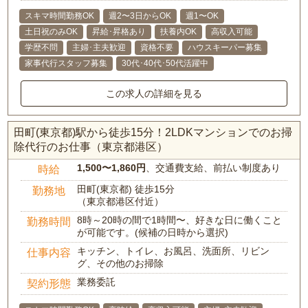
スキマ時間勤務OK
週2〜3日からOK
週1〜OK
土日祝のみOK
昇給･昇格あり
扶養内OK
高収入可能
学歴不問
主婦･主夫歓迎
資格不要
ハウスキーパー募集
家事代行スタッフ募集
30代･40代･50代活躍中
この求人の詳細を見る
田町(東京都)駅から徒歩15分！2LDKマンションでのお掃
除代行のお仕事（東京都港区）
1,500〜1,860円
、交通費支給、前払い制度あり
時給
田町(東京都) 徒歩15分
勤務地
（東京都港区付近）
8時～20時の間で1時間〜、好きな日に働くこと
勤務時間
が可能です。(候補の日時から選択)
キッチン、トイレ、お風呂、洗面所、リビン
仕事内容
グ、その他のお掃除
業務委託
契約形態