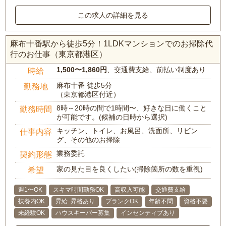
この求人の詳細を見る
麻布十番駅から徒歩5分！1LDKマンションでのお掃除代
行のお仕事（東京都港区）
1,500〜1,860円
、交通費支給、前払い制度あり
時給
麻布十番 徒歩5分
勤務地
（東京都港区付近）
8時～20時の間で1時間〜、好きな日に働くこと
勤務時間
が可能です。(候補の日時から選択)
キッチン、トイレ、お風呂、洗面所、リビン
仕事内容
グ、その他のお掃除
業務委託
契約形態
家の見た目を良くしたい(掃除箇所の数を重視)
希望
週1〜OK
スキマ時間勤務OK
高収入可能
交通費支給
扶養内OK
昇給･昇格あり
ブランクOK
年齢不問
資格不要
未経験OK
ハウスキーパー募集
インセンティブあり