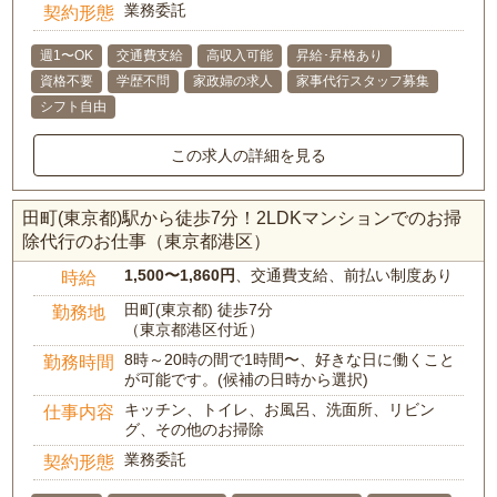
業務委託
契約形態
週1〜OK
交通費支給
高収入可能
昇給･昇格あり
資格不要
学歴不問
家政婦の求人
家事代行スタッフ募集
シフト自由
この求人の詳細を見る
田町(東京都)駅から徒歩7分！2LDKマンションでのお掃
除代行のお仕事（東京都港区）
1,500〜1,860円
、交通費支給、前払い制度あり
時給
田町(東京都) 徒歩7分
勤務地
（東京都港区付近）
8時～20時の間で1時間〜、好きな日に働くこと
勤務時間
が可能です。(候補の日時から選択)
キッチン、トイレ、お風呂、洗面所、リビン
仕事内容
グ、その他のお掃除
業務委託
契約形態