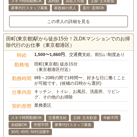
スキマ時間勤務OK
高時給
高収入可能
主婦･主夫歓迎
家事代行スタッフ募集
家政婦の求人
直行･直帰OK
この求人の詳細を見る
田町(東京都)駅から徒歩15分！2LDKマンションでのお掃
除代行のお仕事（東京都港区）
1,500〜1,860円
、交通費支給、前払い制度あり
時給
田町(東京都) 徒歩15分
勤務地
（東京都港区付近）
8時～20時の間で1時間〜、好きな日に働くこと
勤務時間
が可能です。(候補の日時から選択)
キッチン、トイレ、お風呂、洗面所、リビン
仕事内容
グ、その他のお掃除
業務委託
契約形態
スキマ時間勤務OK
交通費支給
主婦･主夫歓迎
年齢不問
未経験OK
学歴不問
家事代行スタッフ募集
30代･40代･50代活躍中