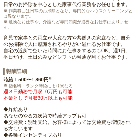
日常のお掃除を中心とした家事代行業務をお任せします。
作業範囲は日常のお掃除となり、専門的なハウスクリーニングと
は異なります。
危険なお仕事や、介護など専門知識が必要なお仕事はありませ
ん。
育児で家事との両立が大変な方や共働きの家庭など、自分
のお掃除で人に感謝されるやりがい溢れるお仕事です。
自宅の近所で空いた時間にお仕事をするのもOK。週1日、
平日だけ、土日のみなどシフトの融通が利くお仕事です。
報酬詳細
※
時給
1,500〜1,860円
指名料・ランク時給により異なる
週３日勤務で月収10万円も可能
本業として月収30万以上も可能
◆昇給あり
あなたのやる気次第で時給アップも可！
◆交通費：別途支給。お客様によっては交通費を増額され
る方もいます
◆各種インセンティブあり