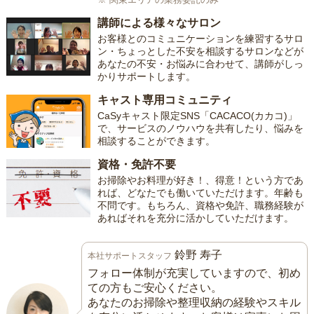
講師による様々なサロン
お客様とのコミュニケーションを練習するサロ
ン・ちょっとした不安を相談するサロンなどが
あなたの不安・お悩みに合わせて、講師がしっ
かりサポートします。
キャスト専用コミュニティ
CaSyキャスト限定SNS「CACACO(カカコ)」
で、サービスのノウハウを共有したり、悩みを
相談することができます。
資格・免許不要
お掃除やお料理が好き！、得意！という方であ
れば、どなたでも働いていただけます。年齢も
不問です。もちろん、資格や免許、職務経験が
あればそれを充分に活かしていただけます。
鈴野 寿子
本社サポートスタッフ
フォロー体制が充実していますので、初め
ての方もご安心ください。
あなたのお掃除や整理収納の経験やスキル