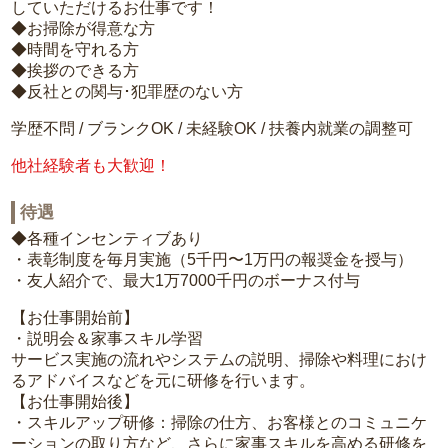
していただけるお仕事です！
◆お掃除が得意な方
◆時間を守れる方
◆挨拶のできる方
◆反社との関与･犯罪歴のない方
学歴不問 / ブランクOK / 未経験OK / 扶養内就業の調整可
他社経験者も大歓迎！
待遇
◆各種インセンティブあり
・表彰制度を毎月実施（5千円〜1万円の報奨金を授与）
・友人紹介で、最大1万7000千円のボーナス付与
【お仕事開始前】
・説明会＆家事スキル学習
サービス実施の流れやシステムの説明、掃除や料理におけ
るアドバイスなどを元に研修を行います。
【お仕事開始後】
・スキルアップ研修：掃除の仕方、お客様とのコミュニケ
ーションの取り方など、さらに家事スキルを高める研修を