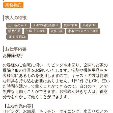
業務委託
求人の特徴
土日祝のみOK
スキマ時間勤務OK
扶養内OK
未経験OK
学歴不問
主婦･主夫歓迎
資格不要
家事代行スタッフ募集
直行･直帰OK
お仕事内容
お掃除代行
お客様のご自宅に伺い、リビングや水回り、玄関など家の
掃除全般の作業をお願いいたします。洗剤や掃除用品もお
客様宅にあるものを使用しますので、キャストの方は特別
な用具を持ち込む必要はありません。1日1件でもOK。空い
た時間を活かして働くことができるので、自分のペースで
無理なく働くことができます。お掃除が好きな人は、得意
分野を生かして働くことができます。
【主な作業内容】
リビング、お部屋、キッチン、ダイニング、水回りなどの