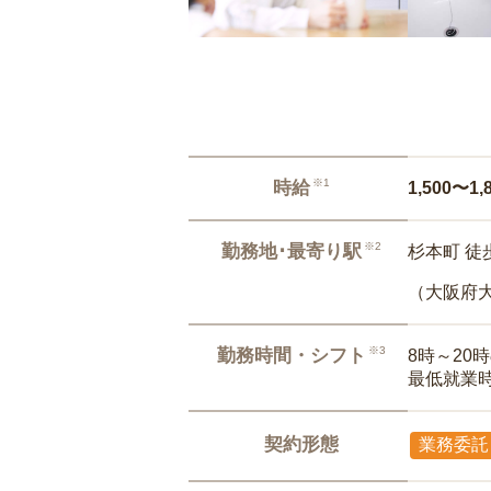
※1
時給
1,500〜1,
※2
勤務地･最寄り駅
杉本町 徒
（大阪府
※3
勤務時間・シフト
8時～20
最低就業
契約形態
業務委託