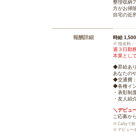
整理収納
方がお掃
自宅の近
報酬詳細
時給
1,50
指名料・
週３日勤務
本業として
◆昇給あ
あなたの
◆交通費
◆各種イ
・表彰制
・友人紹介
＼デビュー
ご応募から
CaSy
デビュー