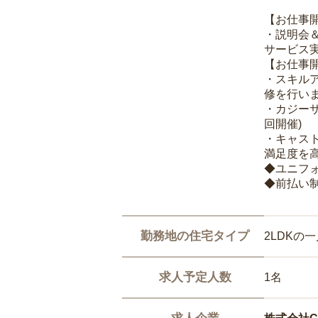
【お仕事
・説明会
サービス
【お仕事
・スキル
修を行いま
・カジー
回開催)
・キャス
満足度を高
◆ユニフ
◆前払い
勤務地の住宅タイプ
2LDKの
求人予定人数
1名