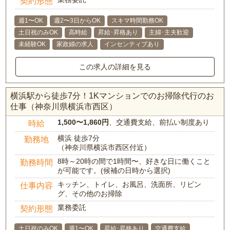
契約形態
週1〜OK
週2〜3日からOK
スキマ時間勤務OK
土日祝のみOK
高時給
昇給･昇格あり
主婦･主夫歓迎
未経験OK
家政婦の求人
インセンティブあり
この求人の詳細を見る
横浜駅から徒歩7分！1Kマンションでのお掃除代行のお
仕事（神奈川県横浜市西区）
1,500〜1,860円
、交通費支給、前払い制度あり
時給
横浜 徒歩7分
勤務地
（神奈川県横浜市西区付近）
8時～20時の間で1時間〜、好きな日に働くこと
勤務時間
が可能です。(候補の日時から選択)
キッチン、トイレ、お風呂、洗面所、リビン
仕事内容
グ、その他のお掃除
業務委託
契約形態
土日祝のみOK
週1〜OK
昇給･昇格あり
交通費支給