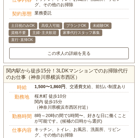
グ、その他のお掃除
業務委託
契約形態
土日祝のみOK
高収入可能
ブランクOK
未経験OK
資格不要
主婦･主夫歓迎
家事代行スタッフ募集
直行･直帰OK
この求人の詳細を見る
関内駅から徒歩15分！3LDKマンションでのお掃除代行
のお仕事（神奈川県横浜市西区）
1,500〜1,860円
、交通費支給、前払い制度あり
時給
桜木町 徒歩10分
勤務地
関内 徒歩15分
（神奈川県横浜市西区付近）
8時～20時の間で1時間〜、好きな日に働くこと
勤務時間
が可能です。(候補の日時から選択)
キッチン、トイレ、お風呂、洗面所、リビン
仕事内容
グ、その他のお掃除