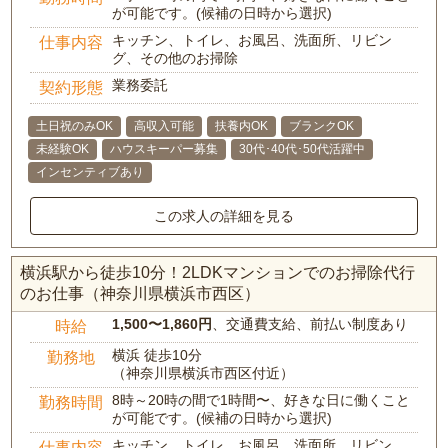
が可能です。(候補の日時から選択)
キッチン、トイレ、お風呂、洗面所、リビン
仕事内容
グ、その他のお掃除
業務委託
契約形態
土日祝のみOK
高収入可能
扶養内OK
ブランクOK
未経験OK
ハウスキーパー募集
30代･40代･50代活躍中
インセンティブあり
この求人の詳細を見る
横浜駅から徒歩10分！2LDKマンションでのお掃除代行
のお仕事（神奈川県横浜市西区）
1,500〜1,860円
、交通費支給、前払い制度あり
時給
横浜 徒歩10分
勤務地
（神奈川県横浜市西区付近）
8時～20時の間で1時間〜、好きな日に働くこと
勤務時間
が可能です。(候補の日時から選択)
キッチン、トイレ、お風呂、洗面所、リビン
仕事内容