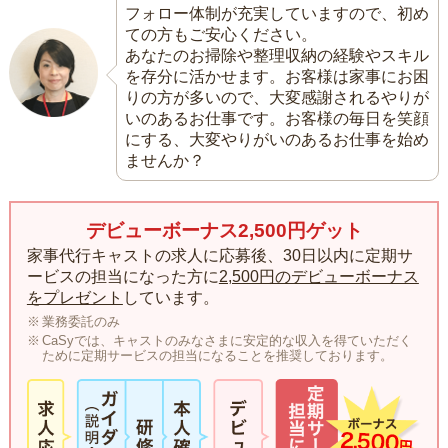
フォロー体制が充実していますので、初め
ての方もご安心ください。
あなたのお掃除や整理収納の経験やスキル
を存分に活かせます。お客様は家事にお困
りの方が多いので、大変感謝されるやりが
いのあるお仕事です。お客様の毎日を笑顔
にする、大変やりがいのあるお仕事を始め
ませんか？
デビューボーナス2,500円ゲット
家事代行キャストの求人に応募後、30日以内に定期サ
ービスの担当になった方に
2,500円のデビューボーナス
をプレゼント
しています。
業務委託のみ
CaSyでは、キャストのみなさまに安定的な収入を得ていただく
ために定期サービスの担当になることを推奨しております。