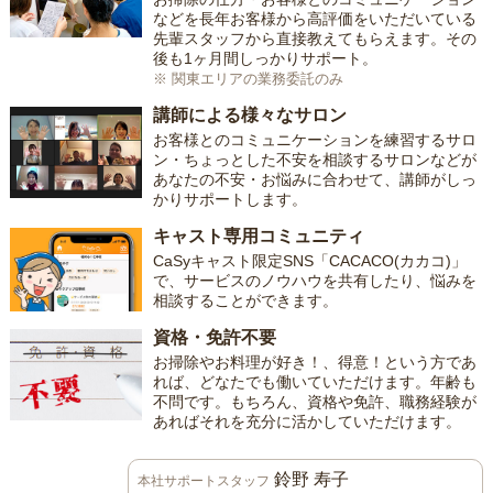
などを長年お客様から高評価をいただいている
先輩スタッフから直接教えてもらえます。その
後も1ヶ月間しっかりサポート。
※ 関東エリアの業務委託のみ
講師による様々なサロン
お客様とのコミュニケーションを練習するサロ
ン・ちょっとした不安を相談するサロンなどが
あなたの不安・お悩みに合わせて、講師がしっ
かりサポートします。
キャスト専用コミュニティ
CaSyキャスト限定SNS「CACACO(カカコ)」
で、サービスのノウハウを共有したり、悩みを
相談することができます。
資格・免許不要
お掃除やお料理が好き！、得意！という方であ
れば、どなたでも働いていただけます。年齢も
不問です。もちろん、資格や免許、職務経験が
あればそれを充分に活かしていただけます。
鈴野 寿子
本社サポートスタッフ