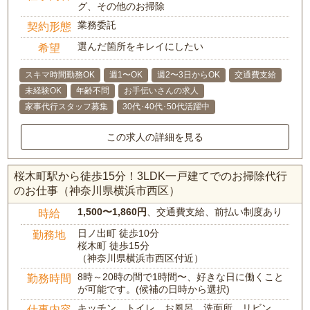
グ、その他のお掃除
業務委託
契約形態
選んだ箇所をキレイにしたい
希望
スキマ時間勤務OK
週1〜OK
週2〜3日からOK
交通費支給
未経験OK
年齢不問
お手伝いさんの求人
家事代行スタッフ募集
30代･40代･50代活躍中
この求人の詳細を見る
桜木町駅から徒歩15分！3LDK一戸建てでのお掃除代行
のお仕事（神奈川県横浜市西区）
1,500〜1,860円
、交通費支給、前払い制度あり
時給
日ノ出町 徒歩10分
勤務地
桜木町 徒歩15分
（神奈川県横浜市西区付近）
8時～20時の間で1時間〜、好きな日に働くこと
勤務時間
が可能です。(候補の日時から選択)
キッチン、トイレ、お風呂、洗面所、リビン
仕事内容