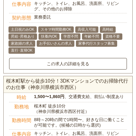
キッチン、トイレ、お風呂、洗面所、リビン
仕事内容
グ、その他のお掃除
業務委託
契約形態
土日祝のみOK
スキマ時間勤務OK
高収入可能
高時給
昇給･昇格あり
扶養内OK
学歴不問
年齢不問
資格不要
家政婦の求人
お手伝いさんの求人
家事代行スタッフ募集
直行･直帰OK
この求人の詳細を見る
桜木町駅から徒歩10分！3DKマンションでのお掃除代行
のお仕事（神奈川県横浜市西区）
1,500〜1,860円
、交通費支給、前払い制度あり
時給
桜木町 徒歩10分
勤務地
（神奈川県横浜市西区付近）
8時～20時の間で1時間〜、好きな日に働くこと
勤務時間
が可能です。(候補の日時から選択)
キッチン、トイレ、お風呂、洗面所、リビン
仕事内容