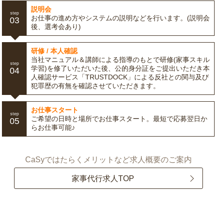
説明会
step
お仕事の進め方やシステムの説明などを行います。(説明会
03
後、選考会あり)
研修 / 本人確認
当社マニュアル＆講師による指導のもとで研修(家事スキル
step
学習)を修了いただいた後、公的身分証をご提出いただき本
04
人確認サービス「TRUSTDOCK」による反社との関与及び
犯罪歴の有無を確認させていただきます。
お仕事スタート
step
ご希望の日時と場所でお仕事スタート。最短で応募翌日か
05
らお仕事可能♪
CaSyではたらくメリットなど求人概要のご案内
家事代行求人TOP