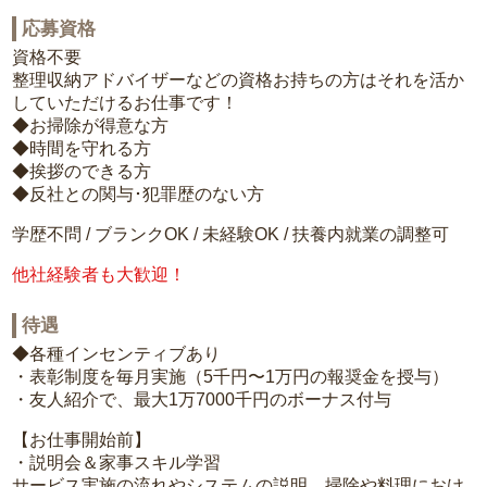
応募資格
資格不要
整理収納アドバイザーなどの資格お持ちの方はそれを活か
していただけるお仕事です！
◆お掃除が得意な方
◆時間を守れる方
◆挨拶のできる方
◆反社との関与･犯罪歴のない方
学歴不問 / ブランクOK / 未経験OK / 扶養内就業の調整可
他社経験者も大歓迎！
待遇
◆各種インセンティブあり
・表彰制度を毎月実施（5千円〜1万円の報奨金を授与）
・友人紹介で、最大1万7000千円のボーナス付与
【お仕事開始前】
・説明会＆家事スキル学習
サービス実施の流れやシステムの説明、掃除や料理におけ