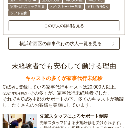
週2〜3日からOK
交通費支給
高収入可能
学歴不問
家事代行スタッフ募集
ハウスキーパー募集
直行･直帰OK
シフト自由
この求人の詳細を見る
横浜市西区の家事代行の求人一覧を見る
未経験者でも安心して働ける理由
キャストの多くが家事代行未経験
CaSyに登録している家事代行キャストは20,000人以上。
その多くが、家事代行未経験者でした。
(2024年6月時点)
それでもCaSy本部のサポートの下、多くのキャストが活躍
し、たくさんのお客様を笑顔にしています。
先輩スタッフによるサポート制度
先輩スタッフによる実地研修を受けられます。
お掃除の仕方・お客様とのコミュニケーション