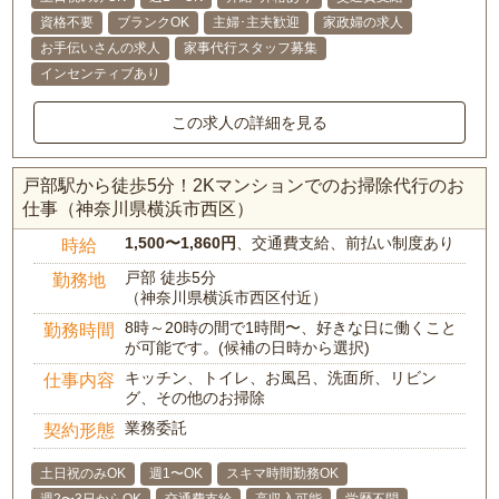
資格不要
ブランクOK
主婦･主夫歓迎
家政婦の求人
お手伝いさんの求人
家事代行スタッフ募集
インセンティブあり
この求人の詳細を見る
戸部駅から徒歩5分！2Kマンションでのお掃除代行のお
仕事（神奈川県横浜市西区）
1,500〜1,860円
、交通費支給、前払い制度あり
時給
戸部 徒歩5分
勤務地
（神奈川県横浜市西区付近）
8時～20時の間で1時間〜、好きな日に働くこと
勤務時間
が可能です。(候補の日時から選択)
キッチン、トイレ、お風呂、洗面所、リビン
仕事内容
グ、その他のお掃除
業務委託
契約形態
土日祝のみOK
週1〜OK
スキマ時間勤務OK