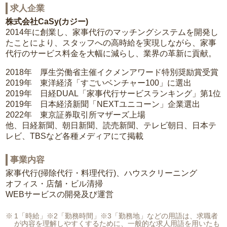
求人企業
株式会社CaSy(カジー)
2014年に創業し、家事代行のマッチングシステムを開発し
たことにより、スタッフへの高時給を実現しながら、家事
代行のサービス料金を大幅に減らし、業界の革新に貢献。
2018年 厚生労働省主催イクメンアワード特別奨励賞受賞
2019年 東洋経済「すごいベンチャー100」に選出
2019年 日経DUAL「家事代行サービスランキング」第1位
2019年 日本経済新聞「NEXTユニコーン」企業選出
2022年 東京証券取引所マザーズ上場
他、日経新聞、朝日新聞、読売新聞、テレビ朝日、日本テ
レビ、TBSなど各種メディアにて掲載
事業内容
家事代行(掃除代行・料理代行)、ハウスクリーニング
オフィス・店舗・ビル清掃
WEBサービスの開発及び運営
1「時給」※2「勤務時間」※3「勤務地」などの用語は、求職者
が内容を理解しやすくするために、一般的な求人用語を用いたも