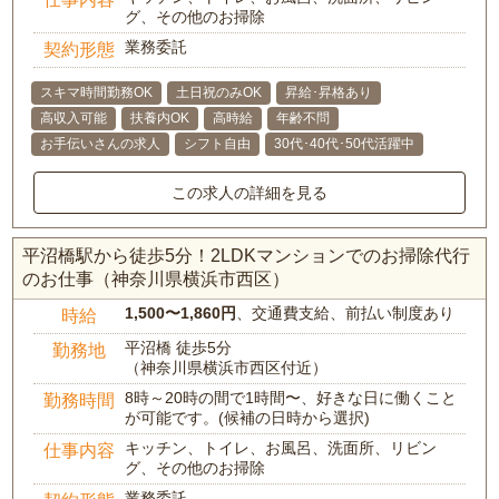
グ、その他のお掃除
業務委託
契約形態
スキマ時間勤務OK
土日祝のみOK
昇給･昇格あり
高収入可能
扶養内OK
高時給
年齢不問
お手伝いさんの求人
シフト自由
30代･40代･50代活躍中
この求人の詳細を見る
平沼橋駅から徒歩5分！2LDKマンションでのお掃除代行
のお仕事（神奈川県横浜市西区）
1,500〜1,860円
、交通費支給、前払い制度あり
時給
平沼橋 徒歩5分
勤務地
（神奈川県横浜市西区付近）
8時～20時の間で1時間〜、好きな日に働くこと
勤務時間
が可能です。(候補の日時から選択)
キッチン、トイレ、お風呂、洗面所、リビン
仕事内容
グ、その他のお掃除
業務委託