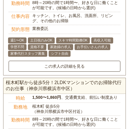
8時～20時の間で1時間〜、好きな日に働くこと
勤務時間
が可能です。(候補の日時から選択)
キッチン、トイレ、お風呂、洗面所、リビン
仕事内容
グ、その他のお掃除
業務委託
契約形態
週1〜OK
土日祝のみOK
スキマ時間勤務OK
高収入可能
学歴不問
資格不要
家政婦の求人
お手伝いさんの求人
家事代行スタッフ募集
シフト自由
この求人の詳細を見る
桜木町駅から徒歩5分！2LDKマンションでのお掃除代行
のお仕事（神奈川県横浜市中区）
1,500〜1,860円
、交通費支給、前払い制度あり
時給
桜木町 徒歩5分
勤務地
（神奈川県横浜市中区付近）
8時～20時の間で1時間〜、好きな日に働くこと
勤務時間
が可能です。(候補の日時から選択)