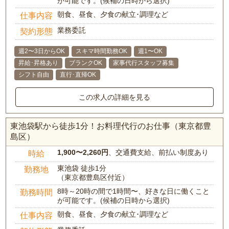
が可能です。(候補の日時から選択)
朝食、昼食、夕食の献立･調理など
仕事内容
業務委託
契約形態
週2〜3日からOK
スキマ時間勤務OK
週1〜OK
昇給･昇格あり
ブランクOK
家事代行スタッフ募集
シフト自由
直行･直帰OK
この求人の詳細を見る
東池袋駅から徒歩1分！お料理代行のお仕事（東京都豊
島区）
1,900〜2,260円
、交通費支給、前払い制度あり
時給
東池袋 徒歩1分
勤務地
（東京都豊島区付近）
8時～20時の間で1時間〜、好きな日に働くこと
勤務時間
が可能です。(候補の日時から選択)
朝食、昼食、夕食の献立･調理など
仕事内容