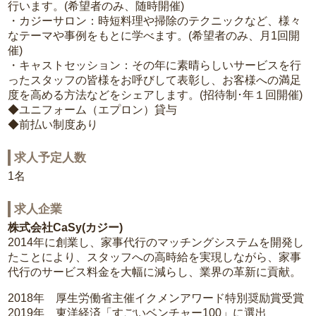
行います。(希望者のみ、随時開催)
・カジーサロン：時短料理や掃除のテクニックなど、様々
なテーマや事例をもとに学べます。(希望者のみ、月1回開
催)
・キャストセッション：その年に素晴らしいサービスを行
ったスタッフの皆様をお呼びして表彰し、お客様への満足
度を高める方法などをシェアします。(招待制･年１回開催)
◆ユニフォーム（エプロン）貸与
◆前払い制度あり
求人予定人数
1名
求人企業
株式会社CaSy(カジー)
2014年に創業し、家事代行のマッチングシステムを開発し
たことにより、スタッフへの高時給を実現しながら、家事
代行のサービス料金を大幅に減らし、業界の革新に貢献。
2018年 厚生労働省主催イクメンアワード特別奨励賞受賞
2019年 東洋経済「すごいベンチャー100」に選出