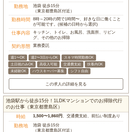
池袋 徒歩15分
勤務地
（東京都豊島区付近）
8時～20時の間で1時間〜、好きな日に働くこと
勤務時間
が可能です。(候補の日時から選択)
キッチン、トイレ、お風呂、洗面所、リビン
仕事内容
グ、その他のお掃除
業務委託
契約形態
週1〜OK
週2〜3日からOK
スキマ時間勤務OK
土日祝のみOK
高収入可能
交通費支給
扶養内OK
未経験OK
ハウスキーパー募集
シフト自由
この求人の詳細を見る
池袋駅から徒歩15分！1LDKマンションでのお掃除代行
のお仕事（東京都豊島区）
1,500〜1,860円
、交通費支給、前払い制度あり
時給
池袋 徒歩15分
勤務地
（東京都豊島区付近）