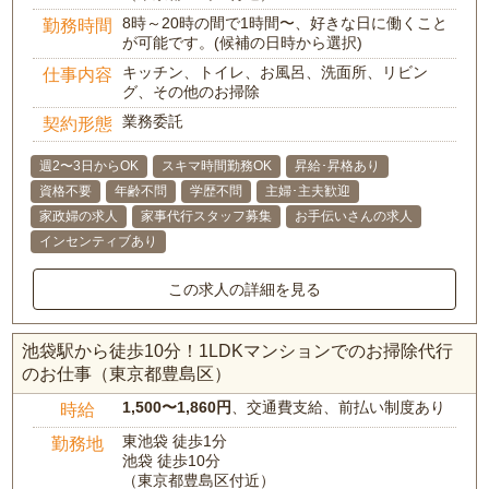
8時～20時の間で1時間〜、好きな日に働くこと
勤務時間
が可能です。(候補の日時から選択)
キッチン、トイレ、お風呂、洗面所、リビン
仕事内容
グ、その他のお掃除
業務委託
契約形態
週2〜3日からOK
スキマ時間勤務OK
昇給･昇格あり
資格不要
年齢不問
学歴不問
主婦･主夫歓迎
家政婦の求人
家事代行スタッフ募集
お手伝いさんの求人
インセンティブあり
この求人の詳細を見る
池袋駅から徒歩10分！1LDKマンションでのお掃除代行
のお仕事（東京都豊島区）
1,500〜1,860円
、交通費支給、前払い制度あり
時給
東池袋 徒歩1分
勤務地
池袋 徒歩10分
（東京都豊島区付近）