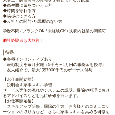
◆衛生面に気をつかえる方
◆時間を守れる方
◆挨拶のできる方
◆反社との関与･犯罪歴のない方
学歴不問 / ブランクOK / 未経験OK / 扶養内就業の調整可
他社経験者も大歓迎！
待遇
◆各種インセンティブあり
・表彰制度を毎月実施（5千円〜1万円の報奨金を授与）
・友人紹介で、最大1万7000千円のボーナス付与
【お仕事開始前】
・説明会＆家事スキル学習
サービス実施の流れやシステムの説明、掃除や料理におけ
るアドバイスなどを元に研修を行います。
【お仕事開始後】
・スキルアップ研修：掃除の仕方、お客様とのコミュニケ
ーションの取り方など、さらに家事スキルを高める研修を