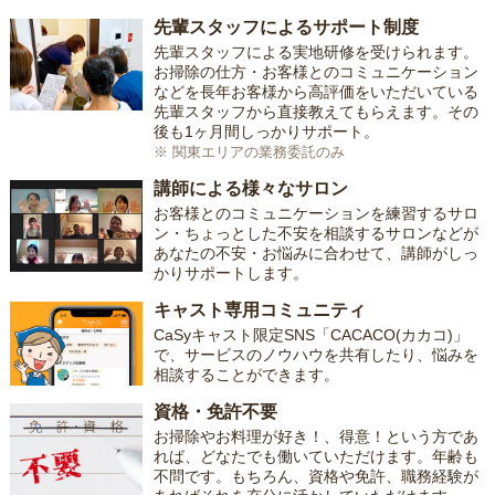
先輩スタッフによるサポート制度
先輩スタッフによる実地研修を受けられます。
お掃除の仕方・お客様とのコミュニケーション
などを長年お客様から高評価をいただいている
先輩スタッフから直接教えてもらえます。その
後も1ヶ月間しっかりサポート。
※ 関東エリアの業務委託のみ
講師による様々なサロン
お客様とのコミュニケーションを練習するサロ
ン・ちょっとした不安を相談するサロンなどが
あなたの不安・お悩みに合わせて、講師がしっ
かりサポートします。
キャスト専用コミュニティ
CaSyキャスト限定SNS「CACACO(カカコ)」
で、サービスのノウハウを共有したり、悩みを
相談することができます。
資格・免許不要
お掃除やお料理が好き！、得意！という方であ
れば、どなたでも働いていただけます。年齢も
不問です。もちろん、資格や免許、職務経験が