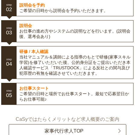
説明会を予約
step
02
ご希望の日時から説明会を予約いただきます。
説明会
step
お仕事の進め方やシステムの説明などを行います。(説明会
03
後、選考会あり)
研修 / 本人確認
当社マニュアル＆講師による指導のもとで研修(家事スキル
step
学習)を修了いただいた後、公的身分証をご提出いただき本
04
人確認サービス「TRUSTDOCK」による反社との関与及び
犯罪歴の有無を確認させていただきます。
お仕事スタート
step
ご希望の日時と場所でお仕事スタート。最短で応募翌日か
05
らお仕事可能♪
CaSyではたらくメリットなど求人概要のご案内
家事代行求人TOP