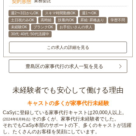
業務委託
契約形態
週2〜3日からOK
スキマ時間勤務OK
週1〜OK
土日祝のみOK
高時給
扶養内OK
昇給･昇格あり
学歴不問
未経験OK
ブランクOK
お手伝いさんの求人
30代･40代･50代活躍中
この求人の詳細を見る
豊島区の家事代行の求人一覧を見る
未経験者でも安心して働ける理由
キャストの多くが家事代行未経験
CaSyに登録している家事代行キャストは20,000人以上。
その多くが、家事代行未経験者でした。
(2024年6月時点)
それでもCaSy本部のサポートの下、多くのキャストが活躍
し、たくさんのお客様を笑顔にしています。