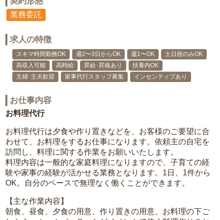
契約形態
業務委託
求人の特徴
スキマ時間勤務OK
週2〜3日からOK
週1〜OK
土日祝のみOK
高収入可能
高時給
昇給･昇格あり
扶養内OK
主婦･主夫歓迎
家事代行スタッフ募集
インセンティブあり
お仕事内容
お料理代行
お料理代行は夕食や作り置きなどを、お客様のご要望に合
わせて、お料理をするお仕事になります。依頼主の自宅を
訪問し、料理に関する作業をお願いいたします。
料理内容は一般的な家庭料理になりますので、子育ての経
験や家事の経験が活かせる業務となります。1日、1件から
OK。自分のペースで無理なく働くことができます。
【主な作業内容】
朝食、昼食、夕食の用意、作り置きの用意、お料理の下ご