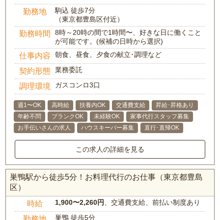
駒込 徒歩7分
勤務地
（東京都豊島区付近）
8時～20時の間で1時間〜、好きな日に働くこと
勤務時間
が可能です。(候補の日時から選択)
朝食、昼食、夕食の献立･調理など
仕事内容
業務委託
契約形態
ガスコンロ3口
調理環境
週1〜OK
高時給
扶養内OK
交通費支給
昇給･昇格あり
年齢不問
ブランクOK
未経験OK
家事代行スタッフ募集
お手伝いさんの求人
ハウスキーパー募集
直行･直帰OK
この求人の詳細を見る
巣鴨駅から徒歩5分！お料理代行のお仕事（東京都豊島
区）
1,900〜2,260円
、交通費支給、前払い制度あり
時給
巣鴨 徒歩5分
勤務地