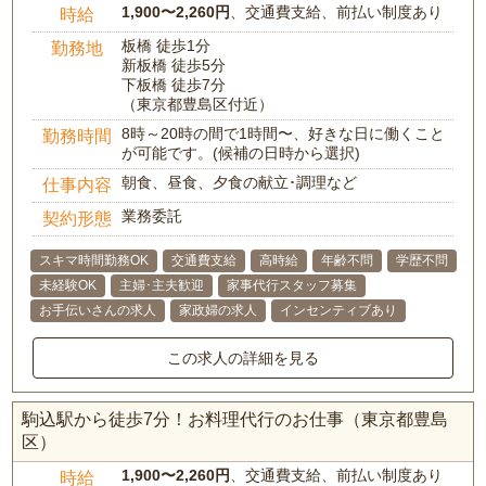
1,900〜2,260円
、交通費支給、前払い制度あり
時給
板橋 徒歩1分
勤務地
新板橋 徒歩5分
下板橋 徒歩7分
（東京都豊島区付近）
8時～20時の間で1時間〜、好きな日に働くこと
勤務時間
が可能です。(候補の日時から選択)
朝食、昼食、夕食の献立･調理など
仕事内容
業務委託
契約形態
スキマ時間勤務OK
交通費支給
高時給
年齢不問
学歴不問
未経験OK
主婦･主夫歓迎
家事代行スタッフ募集
お手伝いさんの求人
家政婦の求人
インセンティブあり
この求人の詳細を見る
駒込駅から徒歩7分！お料理代行のお仕事（東京都豊島
区）
1,900〜2,260円
、交通費支給、前払い制度あり
時給