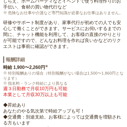
しらえ、ホームパーティなどイベントで使う料理作りのお
手伝い、食材の買い物代行など
危険なお仕事や介護など専門知識が必要なお仕事はありません。
研修やサポート制度があり、家事代行が初めての人でも安
心して働くことができます。サービスにお伺いするまでの
間に、チャット機能を利用して、お客様の直接のやりとり
が可能ですので、どんなお料理を作れば良いかなどのリク
エストは事前に確認ができます。
報酬詳細
※
時給
1,900〜2,260円
特別報酬ありの場合（特別報酬がない場合は1,500〜1,860円とな
ります）
指名料・ランク時給により異なる
週３日勤務で月収10万円も可能
本業として月収30万以上も可能
◆昇給あり
あなたのやる気次第で時給アップも可！
◆交通費：別途支給。お客様によっては交通費を増額され
る方もいます