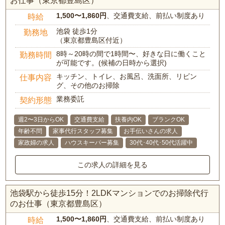
お仕事（東京都豊島区）
1,500〜1,860円
、交通費支給、前払い制度あり
時給
池袋 徒歩1分
勤務地
（東京都豊島区付近）
8時～20時の間で1時間〜、好きな日に働くこと
勤務時間
が可能です。(候補の日時から選択)
キッチン、トイレ、お風呂、洗面所、リビン
仕事内容
グ、その他のお掃除
業務委託
契約形態
週2〜3日からOK
交通費支給
扶養内OK
ブランクOK
年齢不問
家事代行スタッフ募集
お手伝いさんの求人
家政婦の求人
ハウスキーパー募集
30代･40代･50代活躍中
この求人の詳細を見る
池袋駅から徒歩15分！2LDKマンションでのお掃除代行
のお仕事（東京都豊島区）
1,500〜1,860円
、交通費支給、前払い制度あり
時給