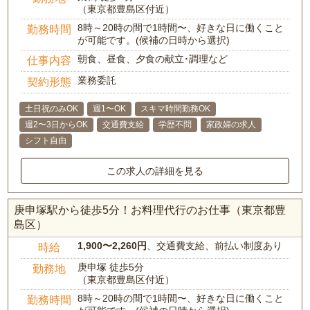
（東京都豊島区付近）
8時～20時の間で1時間〜、好きな日に働くこと
勤務時間
が可能です。(候補の日時から選択)
朝食、昼食、夕食の献立･調理など
仕事内容
業務委託
契約形態
土日祝のみOK
週1〜OK
スキマ時間勤務OK
週2〜3日からOK
交通費支給
学歴不問
家政婦の求人
シフト自由
この求人の詳細を見る
庚申塚駅から徒歩5分！お料理代行のお仕事（東京都豊
島区）
1,900〜2,260円
、交通費支給、前払い制度あり
時給
庚申塚 徒歩5分
勤務地
（東京都豊島区付近）
8時～20時の間で1時間〜、好きな日に働くこと
勤務時間