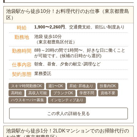
池袋駅から徒歩10分！お料理代行のお仕事（東京都豊島
区）
1,900〜2,260円
、交通費支給、前払い制度あり
時給
池袋 徒歩10分
勤務地
（東京都豊島区付近）
8時～20時の間で1時間〜、好きな日に働くこと
勤務時間
が可能です。(候補の日時から選択)
朝食、昼食、夕食の献立･調理など
仕事内容
業務委託
契約形態
スキマ時間勤務OK
週1〜OK
昇給･昇格あり
扶養内OK
高時給
高収入可能
ブランクOK
学歴不問
資格不要
ハウスキーパー募集
インセンティブあり
この求人の詳細を見る
池袋駅から徒歩1分！2LDKマンションでのお掃除代行の