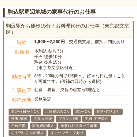
駒込駅周辺地域の家事代行のお仕事
駒込駅から徒歩15分！お料理代行のお仕事（東京都文京
区）
1,900〜2,260円
、交通費支給、前払い制度あり
時給
本駒込 徒歩7分
勤務地
千石 徒歩10分
駒込 徒歩15分
（東京都文京区付近）
8時～20時の間で1時間〜、好きな日に働くこと
勤務時間
が可能です。(候補の日時から選択)
朝食、昼食、夕食の献立･調理など
仕事内容
業務委託
契約形態
週2〜3日からOK
土日祝のみOK
週1〜OK
昇給･昇格あり
扶養内OK
高収入可能
ブランクOK
主婦･主夫歓迎
年齢不問
家政婦の求人
家事代行スタッフ募集
お手伝いさんの求人
インセンティブあり