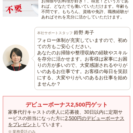
お掃除やお料理が好き！、得意！という方であ
れば、どなたでも働いていただけます。年齢も
不問です。もちろん、資格や免許、職務経験が
あればそれを充分に活かしていただけます。
鈴野 寿子
本社サポートスタッフ
フォロー体制が充実していますので、初め
ての方もご安心ください。
あなたのお掃除や整理収納の経験やスキル
を存分に活かせます。お客様は家事にお困
りの方が多いので、大変感謝されるやりが
いのあるお仕事です。お客様の毎日を笑顔
にする、大変やりがいのあるお仕事を始め
ませんか？
デビューボーナス2,500円ゲット
家事代行キャストの求人に応募後、30日以内に定期サ
ービスの担当になった方に
2,500円のデビューボーナス
をプレゼント
しています。
業務委託のみ