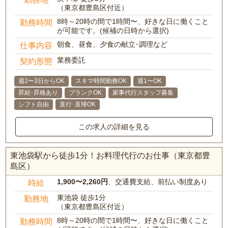
（東京都豊島区付近）
8時～20時の間で1時間〜、好きな日に働くこと
勤務時間
が可能です。(候補の日時から選択)
朝食、昼食、夕食の献立･調理など
仕事内容
業務委託
契約形態
週2〜3日からOK
スキマ時間勤務OK
週1〜OK
昇給･昇格あり
ブランクOK
家事代行スタッフ募集
シフト自由
直行･直帰OK
この求人の詳細を見る
東池袋駅から徒歩1分！お料理代行のお仕事（東京都豊
島区）
1,900〜2,260円
、交通費支給、前払い制度あり
時給
東池袋 徒歩1分
勤務地
（東京都豊島区付近）
8時～20時の間で1時間〜、好きな日に働くこと
勤務時間