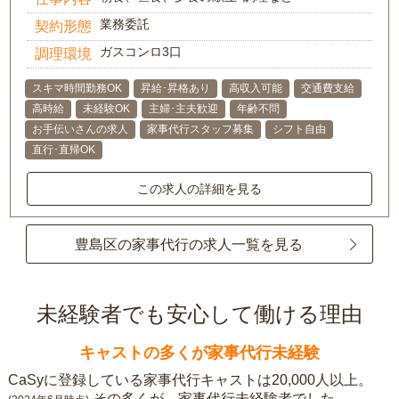
業務委託
契約形態
ガスコンロ3口
調理環境
スキマ時間勤務OK
昇給･昇格あり
高収入可能
交通費支給
高時給
未経験OK
主婦･主夫歓迎
年齢不問
お手伝いさんの求人
家事代行スタッフ募集
シフト自由
直行･直帰OK
この求人の詳細を見る
豊島区の家事代行の求人一覧を見る
未経験者でも安心して働ける理由
キャストの多くが家事代行未経験
CaSyに登録している家事代行キャストは20,000人以上。
その多くが、家事代行未経験者でした。