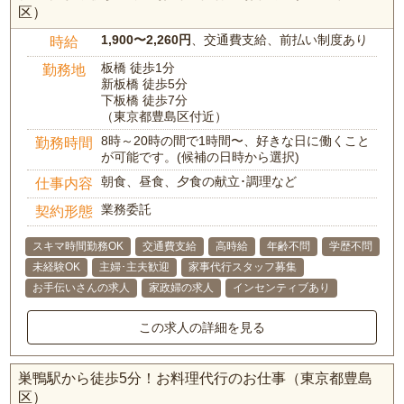
区）
1,900〜2,260円
、交通費支給、前払い制度あり
時給
板橋 徒歩1分
勤務地
新板橋 徒歩5分
下板橋 徒歩7分
（東京都豊島区付近）
8時～20時の間で1時間〜、好きな日に働くこと
勤務時間
が可能です。(候補の日時から選択)
朝食、昼食、夕食の献立･調理など
仕事内容
業務委託
契約形態
スキマ時間勤務OK
交通費支給
高時給
年齢不問
学歴不問
未経験OK
主婦･主夫歓迎
家事代行スタッフ募集
お手伝いさんの求人
家政婦の求人
インセンティブあり
この求人の詳細を見る
巣鴨駅から徒歩5分！お料理代行のお仕事（東京都豊島
区）