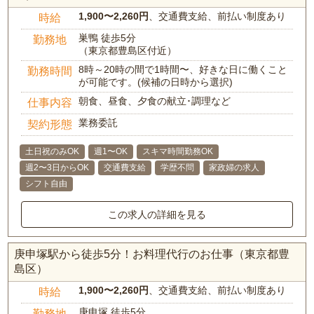
1,900〜2,260円
、交通費支給、前払い制度あり
時給
巣鴨 徒歩5分
勤務地
（東京都豊島区付近）
8時～20時の間で1時間〜、好きな日に働くこと
勤務時間
が可能です。(候補の日時から選択)
朝食、昼食、夕食の献立･調理など
仕事内容
業務委託
契約形態
土日祝のみOK
週1〜OK
スキマ時間勤務OK
週2〜3日からOK
交通費支給
学歴不問
家政婦の求人
シフト自由
この求人の詳細を見る
庚申塚駅から徒歩5分！お料理代行のお仕事（東京都豊
島区）
1,900〜2,260円
、交通費支給、前払い制度あり
時給
庚申塚 徒歩5分
勤務地