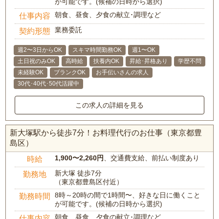
が可能です。(候補の日時から選択)
朝食、昼食、夕食の献立･調理など
仕事内容
業務委託
契約形態
週2〜3日からOK
スキマ時間勤務OK
週1〜OK
土日祝のみOK
高時給
扶養内OK
昇給･昇格あり
学歴不問
未経験OK
ブランクOK
お手伝いさんの求人
30代･40代･50代活躍中
この求人の詳細を見る
新大塚駅から徒歩7分！お料理代行のお仕事（東京都豊
島区）
1,900〜2,260円
、交通費支給、前払い制度あり
時給
新大塚 徒歩7分
勤務地
（東京都豊島区付近）
8時～20時の間で1時間〜、好きな日に働くこと
勤務時間
が可能です。(候補の日時から選択)
朝食、昼食、夕食の献立･調理など
仕事内容