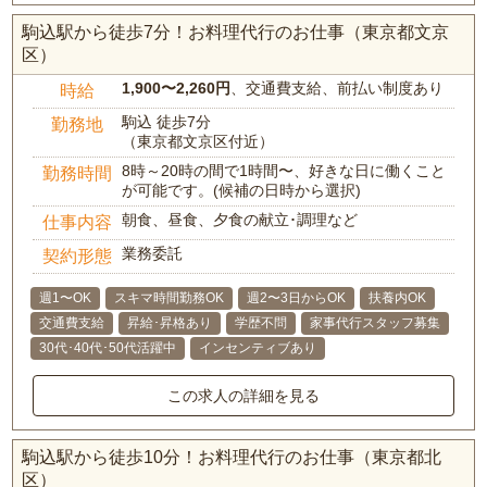
駒込駅から徒歩7分！お料理代行のお仕事（東京都文京
区）
1,900〜2,260円
、交通費支給、前払い制度あり
時給
駒込 徒歩7分
勤務地
（東京都文京区付近）
8時～20時の間で1時間〜、好きな日に働くこと
勤務時間
が可能です。(候補の日時から選択)
朝食、昼食、夕食の献立･調理など
仕事内容
業務委託
契約形態
週1〜OK
スキマ時間勤務OK
週2〜3日からOK
扶養内OK
交通費支給
昇給･昇格あり
学歴不問
家事代行スタッフ募集
30代･40代･50代活躍中
インセンティブあり
この求人の詳細を見る
駒込駅から徒歩10分！お料理代行のお仕事（東京都北
区）