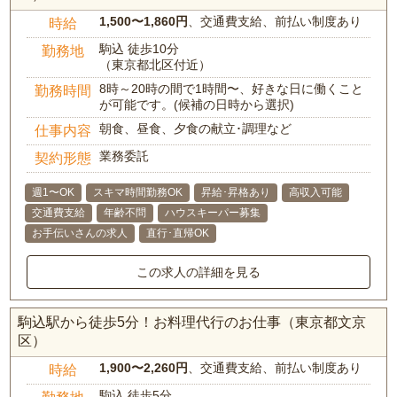
1,500〜1,860円
、交通費支給、前払い制度あり
時給
駒込 徒歩10分
勤務地
（東京都北区付近）
8時～20時の間で1時間〜、好きな日に働くこと
勤務時間
が可能です。(候補の日時から選択)
朝食、昼食、夕食の献立･調理など
仕事内容
業務委託
契約形態
週1〜OK
スキマ時間勤務OK
昇給･昇格あり
高収入可能
交通費支給
年齢不問
ハウスキーパー募集
お手伝いさんの求人
直行･直帰OK
この求人の詳細を見る
駒込駅から徒歩5分！お料理代行のお仕事（東京都文京
区）
1,900〜2,260円
、交通費支給、前払い制度あり
時給
駒込 徒歩5分