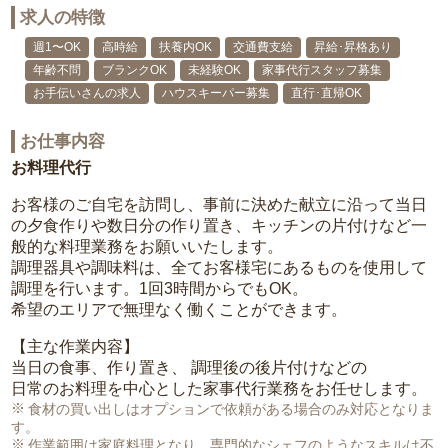
求人の特徴
週1〜OK
高時給
扶養内OK
交通費支給
昇給･昇格あり
年齢不問
ブランクOK
未経験OK
家事代行スタッフ募集
お手伝いさんの求人
ハウスキーパー募集
直行･直帰OK
お仕事内容
お料理代行
お客様のご自宅を訪問し、事前に決めた献立に沿って当日
の夕食作りや数日分の作り置き、キッチンの片付けなど一
般的な料理業務をお願いいたします。
調理器具や調味料は、全てお客様宅にあるものを使用して
調理を行います。1回3時間からでもOK。
希望のエリアで無理なく働くことができます。
【主な作業内容】
当日の食事、作り置き、 調理後の後片付けなどの
日常のお料理を中心とした家事代行業務をお任せします。
食材の買い出しはオプションで依頼がある場合のみ対応となりま
す。
作業範囲は家庭料理となり、専門的なシェフのようなスキルは不