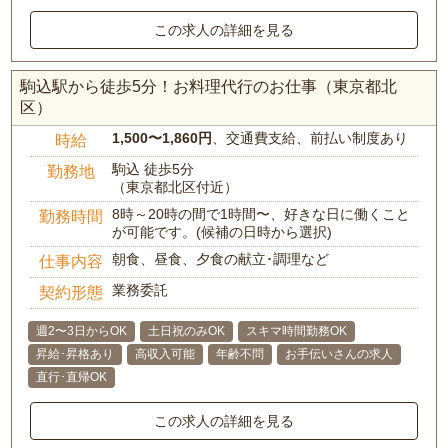
この求人の詳細を見る
駒込駅から徒歩5分！お料理代行のお仕事（東京都北
区）
1,500〜1,860円
、交通費支給、前払い制度あり
時給
駒込 徒歩5分
勤務地
（東京都北区付近）
8時～20時の間で1時間〜、好きな日に働くこと
勤務時間
が可能です。(候補の日時から選択)
朝食、昼食、夕食の献立･調理など
仕事内容
業務委託
契約形態
週2〜3日からOK
土日祝のみOK
スキマ時間勤務OK
昇給･昇格あり
高収入可能
年齢不問
お手伝いさんの求人
直行･直帰OK
この求人の詳細を見る