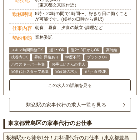
勤務地
（東京都文京区付近）
8時～20時の間で1時間〜、好きな日に働くこと
勤務時間
が可能です。(候補の日時から選択)
朝食、昼食、夕食の献立･調理など
仕事内容
業務委託
契約形態
スキマ時間勤務OK
週1〜OK
週2〜3日からOK
高時給
扶養内OK
昇給･昇格あり
学歴不問
ブランクOK
ハウスキーパー募集
お手伝いさんの求人
家事代行スタッフ募集
家政婦の求人
直行･直帰OK
この求人の詳細を見る
駒込駅の家事代行の求人一覧を見る
東京都豊島区の家事代行のお仕事
板橋駅から徒歩1分！お料理代行のお仕事（東京都豊島