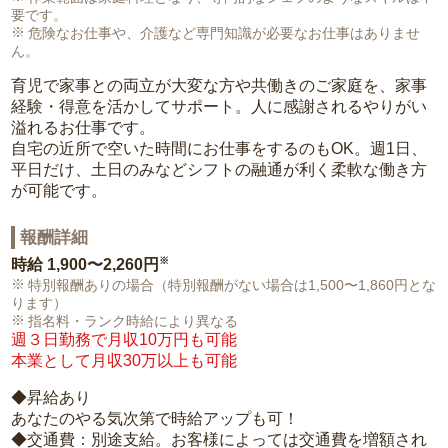
要です。
危険なお仕事や、介護など専門知識が必要なお仕事はありませ
ん。
育児で家事との両立が大変な方や共働きのご家庭を、家事
経験・得意を活かしてサポート。人に感謝されるやりがい
溢れるお仕事です。
自宅の近所で空いた時間にお仕事をするのもOK。週1日、
平日だけ、土日のみなどシフトの融通が利く柔軟な働き方
が可能です。
報酬詳細
※
時給
1,900〜2,260円
特別報酬ありの場合（特別報酬がない場合は1,500〜1,860円とな
ります）
指名料・ランク時給により異なる
週３日勤務で月収10万円も可能
本業として月収30万以上も可能
◆昇給あり
あなたのやる気次第で時給アップも可！
◆交通費：別途支給。お客様によっては交通費を増額され