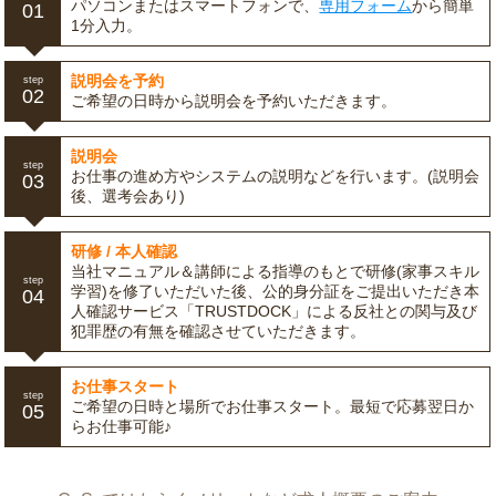
パソコンまたはスマートフォンで、
専用フォーム
から簡単
01
1分入力。
説明会を予約
step
02
ご希望の日時から説明会を予約いただきます。
説明会
step
お仕事の進め方やシステムの説明などを行います。(説明会
03
後、選考会あり)
研修 / 本人確認
当社マニュアル＆講師による指導のもとで研修(家事スキル
step
学習)を修了いただいた後、公的身分証をご提出いただき本
04
人確認サービス「TRUSTDOCK」による反社との関与及び
犯罪歴の有無を確認させていただきます。
お仕事スタート
step
ご希望の日時と場所でお仕事スタート。最短で応募翌日か
05
らお仕事可能♪