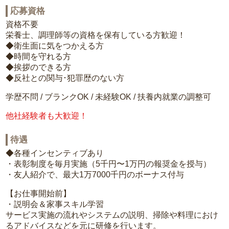
応募資格
資格不要
栄養士、調理師等の資格を保有している方歓迎！
◆衛生面に気をつかえる方
◆時間を守れる方
◆挨拶のできる方
◆反社との関与･犯罪歴のない方
学歴不問 / ブランクOK / 未経験OK / 扶養内就業の調整可
他社経験者も大歓迎！
待遇
◆各種インセンティブあり
・表彰制度を毎月実施（5千円〜1万円の報奨金を授与）
・友人紹介で、最大1万7000千円のボーナス付与
【お仕事開始前】
・説明会＆家事スキル学習
サービス実施の流れやシステムの説明、掃除や料理におけ
るアドバイスなどを元に研修を行います。