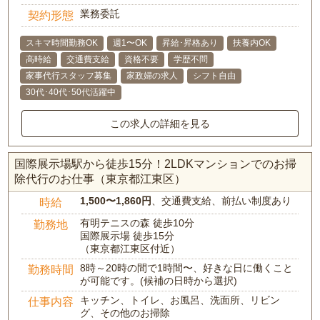
業務委託
契約形態
スキマ時間勤務OK
週1〜OK
昇給･昇格あり
扶養内OK
高時給
交通費支給
資格不要
学歴不問
家事代行スタッフ募集
家政婦の求人
シフト自由
30代･40代･50代活躍中
この求人の詳細を見る
国際展示場駅から徒歩15分！2LDKマンションでのお掃
除代行のお仕事（東京都江東区）
1,500〜1,860円
、交通費支給、前払い制度あり
時給
有明テニスの森 徒歩10分
勤務地
国際展示場 徒歩15分
（東京都江東区付近）
8時～20時の間で1時間〜、好きな日に働くこと
勤務時間
が可能です。(候補の日時から選択)
キッチン、トイレ、お風呂、洗面所、リビン
仕事内容
グ、その他のお掃除