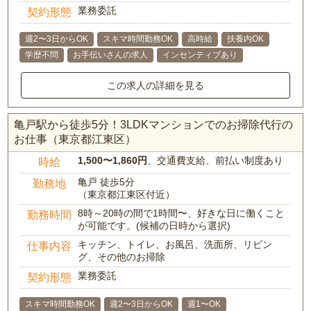
業務委託
契約形態
週2〜3日からOK
スキマ時間勤務OK
高時給
扶養内OK
学歴不問
お手伝いさんの求人
インセンティブあり
この求人の詳細を見る
亀戸駅から徒歩5分！3LDKマンションでのお掃除代行の
お仕事（東京都江東区）
1,500〜1,860円
、交通費支給、前払い制度あり
時給
亀戸 徒歩5分
勤務地
（東京都江東区付近）
8時～20時の間で1時間〜、好きな日に働くこと
勤務時間
が可能です。(候補の日時から選択)
キッチン、トイレ、お風呂、洗面所、リビン
仕事内容
グ、その他のお掃除
業務委託
契約形態
スキマ時間勤務OK
週2〜3日からOK
週1〜OK