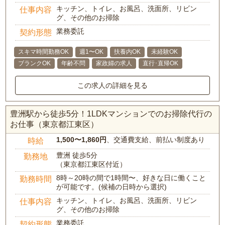
キッチン、トイレ、お風呂、洗面所、リビン
仕事内容
グ、その他のお掃除
業務委託
契約形態
スキマ時間勤務OK
週1〜OK
扶養内OK
未経験OK
ブランクOK
年齢不問
家政婦の求人
直行･直帰OK
この求人の詳細を見る
豊洲駅から徒歩5分！1LDKマンションでのお掃除代行の
お仕事（東京都江東区）
1,500〜1,860円
、交通費支給、前払い制度あり
時給
豊洲 徒歩5分
勤務地
（東京都江東区付近）
8時～20時の間で1時間〜、好きな日に働くこと
勤務時間
が可能です。(候補の日時から選択)
キッチン、トイレ、お風呂、洗面所、リビン
仕事内容
グ、その他のお掃除
業務委託
契約形態