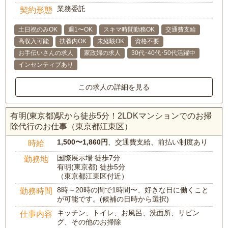
業務委託
契約形態
土日祝のみOK
週1〜OK
スキマ時間勤務OK
交通費支給
高収入可能
扶養内OK
未経験OK
資格不要
お手伝いさんの求人
家政婦の求人
30代･40代･50代活躍中
インセンティブあり
この求人の詳細を見る
有明(東京都)駅から徒歩5分！2LDKマンションでのお掃
除代行のお仕事（東京都江東区）
1,500〜1,860円
、交通費支給、前払い制度あり
時給
国際展示場 徒歩7分
勤務地
有明(東京都) 徒歩5分
（東京都江東区付近）
8時～20時の間で1時間〜、好きな日に働くこと
勤務時間
が可能です。(候補の日時から選択)
キッチン、トイレ、お風呂、洗面所、リビン
仕事内容
グ、その他のお掃除