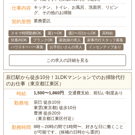
キッチン、トイレ、お風呂、洗面所、リビン
仕事内容
グ、その他のお掃除
業務委託
契約形態
スキマ時間勤務OK
週1〜OK
週2〜3日からOK
高時給
扶養内OK
ブランクOK
家政婦の求人
家事代行スタッフ募集
ハウスキーパー募集
お手伝いさんの求人
インセンティブあり
この求人の詳細を見る
辰巳駅から徒歩10分！1LDKマンションでのお掃除代行
のお仕事（東京都江東区）
1,500〜1,860円
、交通費支給、前払い制度あり
時給
辰巳 徒歩10分
勤務地
東雲(東京都) 徒歩10分
豊洲 徒歩20分
（東京都江東区付近）
8時～20時の間で1時間〜、好きな日に働くこと
勤務時間
が可能です。(候補の日時から選択)