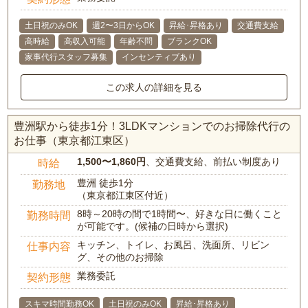
土日祝のみOK
週2〜3日からOK
昇給･昇格あり
交通費支給
高時給
高収入可能
年齢不問
ブランクOK
家事代行スタッフ募集
インセンティブあり
この求人の詳細を見る
豊洲駅から徒歩1分！3LDKマンションでのお掃除代行の
お仕事（東京都江東区）
1,500〜1,860円
、交通費支給、前払い制度あり
時給
豊洲 徒歩1分
勤務地
（東京都江東区付近）
8時～20時の間で1時間〜、好きな日に働くこと
勤務時間
が可能です。(候補の日時から選択)
キッチン、トイレ、お風呂、洗面所、リビン
仕事内容
グ、その他のお掃除
業務委託
契約形態
スキマ時間勤務OK
土日祝のみOK
昇給･昇格あり