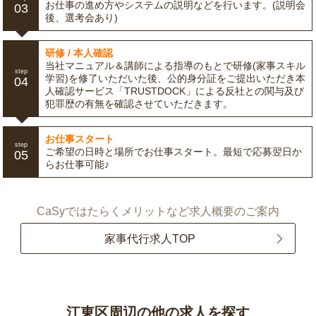
お仕事の進め方やシステムの説明などを行います。(説明会
03
後、選考会あり)
研修 / 本人確認
当社マニュアル＆講師による指導のもとで研修(家事スキル
step
学習)を修了いただいた後、公的身分証をご提出いただき本
04
人確認サービス「TRUSTDOCK」による反社との関与及び
犯罪歴の有無を確認させていただきます。
お仕事スタート
step
ご希望の日時と場所でお仕事スタート。最短で応募翌日か
05
らお仕事可能♪
CaSyではたらくメリットなど求人概要のご案内
家事代行求人TOP
江東区周辺の他の求人を探す