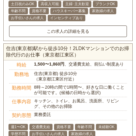
土日祝のみOK
高収入可能
主婦･主夫歓迎
ブランクOK
年齢不問
資格不要
ハウスキーパー募集
家政婦の求人
お手伝いさんの求人
インセンティブあり
この求人の詳細を見る
住吉(東京都)駅から徒歩10分！2LDKマンションでのお掃
除代行のお仕事（東京都江東区）
1,500〜1,860円
、交通費支給、前払い制度あり
時給
住吉(東京都) 徒歩10分
勤務地
（東京都江東区付近）
8時～20時の間で1時間〜、好きな日に働くこと
勤務時間
が可能です。(候補の日時から選択)
キッチン、トイレ、お風呂、洗面所、リビン
仕事内容
グ、その他のお掃除
業務委託
契約形態
週1〜OK
交通費支給
資格不要
年齢不問
未経験OK
学歴不問
お手伝いさんの求人
家政婦の求人