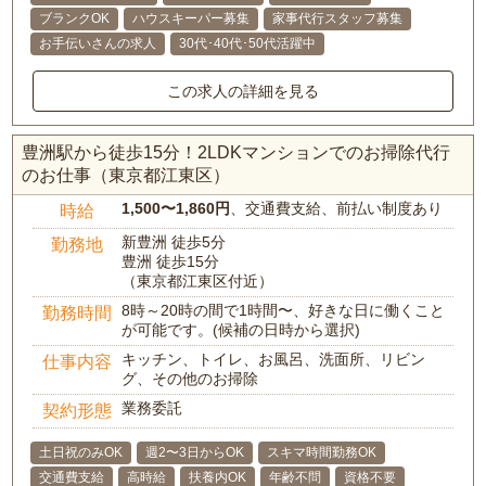
ブランクOK
ハウスキーパー募集
家事代行スタッフ募集
お手伝いさんの求人
30代･40代･50代活躍中
この求人の詳細を見る
豊洲駅から徒歩15分！2LDKマンションでのお掃除代行
のお仕事（東京都江東区）
1,500〜1,860円
、交通費支給、前払い制度あり
時給
新豊洲 徒歩5分
勤務地
豊洲 徒歩15分
（東京都江東区付近）
8時～20時の間で1時間〜、好きな日に働くこと
勤務時間
が可能です。(候補の日時から選択)
キッチン、トイレ、お風呂、洗面所、リビン
仕事内容
グ、その他のお掃除
業務委託
契約形態
土日祝のみOK
週2〜3日からOK
スキマ時間勤務OK
交通費支給
高時給
扶養内OK
年齢不問
資格不要