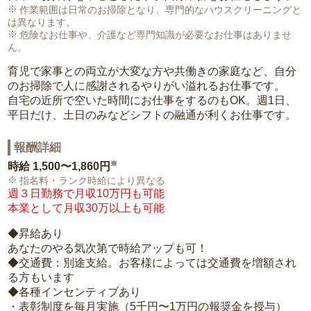
作業範囲は日常のお掃除となり、専門的なハウスクリーニングと
は異なります。
危険なお仕事や、介護など専門知識が必要なお仕事はありませ
ん。
育児で家事との両立が大変な方や共働きの家庭など、自分
のお掃除で人に感謝されるやりがい溢れるお仕事です。
自宅の近所で空いた時間にお仕事をするのもOK。週1日、
平日だけ、土日のみなどシフトの融通が利くお仕事です。
報酬詳細
※
時給
1,500〜1,860円
指名料・ランク時給により異なる
週３日勤務で月収10万円も可能
本業として月収30万以上も可能
◆昇給あり
あなたのやる気次第で時給アップも可！
◆交通費：別途支給。お客様によっては交通費を増額され
る方もいます
◆各種インセンティブあり
・表彰制度を毎月実施（5千円〜1万円の報奨金を授与）