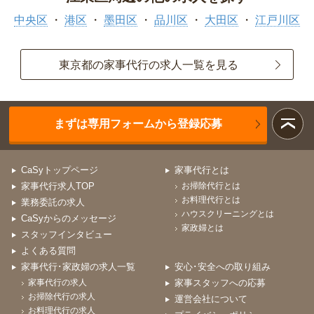
中央区
港区
墨田区
品川区
大田区
江戸川区
東京都の家事代行の求人一覧を見る
まずは専用フォームから登録応募
CaSyトップページ
家事代行とは
家事代行求人TOP
お掃除代行とは
お料理代行とは
業務委託の求人
ハウスクリーニングとは
CaSyからのメッセージ
家政婦とは
スタッフインタビュー
よくある質問
家事代行･家政婦の求人一覧
安心･安全への取り組み
家事代行の求人
家事スタッフへの応募
お掃除代行の求人
運営会社について
お料理代行の求人