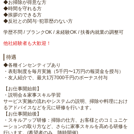
◆お掃除が得意な方
◆時間を守れる方
◆挨拶のできる方
◆反社との関与･犯罪歴のない方
学歴不問 / ブランクOK / 未経験OK / 扶養内就業の調整可
他社経験者も大歓迎！
待遇
◆各種インセンティブあり
・表彰制度を毎月実施（5千円〜1万円の報奨金を授与）
・友人紹介で、最大1万7000千円のボーナス付与
【お仕事開始前】
・説明会＆家事スキル学習
サービス実施の流れやシステムの説明、掃除や料理におけ
るアドバイスなどを元に研修を行います。
【お仕事開始後】
・スキルアップ研修：掃除の仕方、お客様とのコミュニケ
ーションの取り方など、さらに家事スキルを高める研修を
行います。(希望者のみ、随時開催)