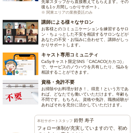
先輩スタッフから直接教えてもらえます。その
後も1ヶ月間しっかりサポート。
※ 関東エリアの業務委託のみ
講師による様々なサロン
お客様とのコミュニケーションを練習するサロ
ン・ちょっとした不安を相談するサロンなどが
あなたの不安・お悩みに合わせて、講師がしっ
かりサポートします。
キャスト専用コミュニティ
CaSyキャスト限定SNS「CACACO(カカコ)」
で、サービスのノウハウを共有したり、悩みを
相談することができます。
資格・免許不要
お掃除やお料理が好き！、得意！という方であ
れば、どなたでも働いていただけます。年齢も
不問です。もちろん、資格や免許、職務経験が
あればそれを充分に活かしていただけます。
鈴野 寿子
本社サポートスタッフ
フォロー体制が充実していますので、初め