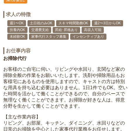
求人の特徴
週1〜OK
土日祝のみOK
スキマ時間勤務OK
週2〜3日からOK
扶養内OK
交通費支給
昇給･昇格あり
高収入可能
未経験OK
家事代行スタッフ募集
インセンティブあり
お仕事内容
お掃除代行
お客様のご自宅に伺い、リビングや水回り、玄関など家の
掃除全般の作業をお願いいたします。洗剤や掃除用品もお
客様宅にあるものを使用しますので、キャストの方は特別
な用具を持ち込む必要はありません。1日1件でもOK。空い
た時間を活かして働くことができるので、自分のペースで
無理なく働くことができます。お掃除が好きな人は、得意
分野を生かして働くことができます。
【主な作業内容】
リビング、お部屋、キッチン、ダイニング、水回りなどの
日常のお掃除を中心とした家事代行業務をお任せします。