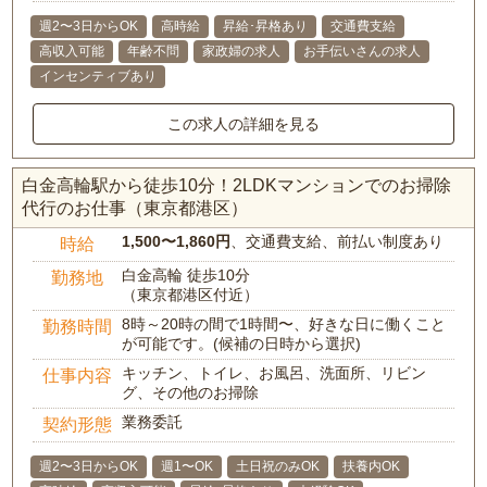
週2〜3日からOK
高時給
昇給･昇格あり
交通費支給
高収入可能
年齢不問
家政婦の求人
お手伝いさんの求人
インセンティブあり
この求人の詳細を見る
白金高輪駅から徒歩10分！2LDKマンションでのお掃除
代行のお仕事（東京都港区）
1,500〜1,860円
、交通費支給、前払い制度あり
時給
白金高輪 徒歩10分
勤務地
（東京都港区付近）
8時～20時の間で1時間〜、好きな日に働くこと
勤務時間
が可能です。(候補の日時から選択)
キッチン、トイレ、お風呂、洗面所、リビン
仕事内容
グ、その他のお掃除
業務委託
契約形態
週2〜3日からOK
週1〜OK
土日祝のみOK
扶養内OK