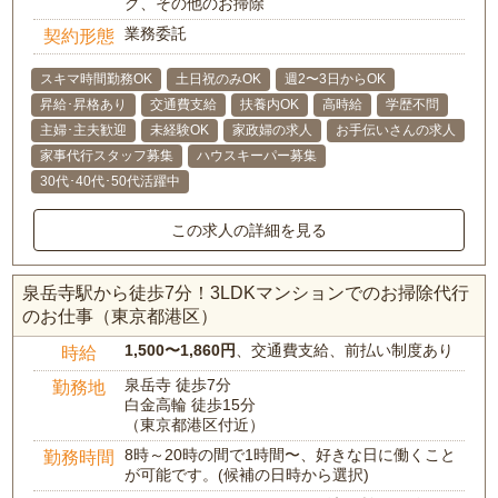
グ、その他のお掃除
業務委託
契約形態
スキマ時間勤務OK
土日祝のみOK
週2〜3日からOK
昇給･昇格あり
交通費支給
扶養内OK
高時給
学歴不問
主婦･主夫歓迎
未経験OK
家政婦の求人
お手伝いさんの求人
家事代行スタッフ募集
ハウスキーパー募集
30代･40代･50代活躍中
この求人の詳細を見る
泉岳寺駅から徒歩7分！3LDKマンションでのお掃除代行
のお仕事（東京都港区）
1,500〜1,860円
、交通費支給、前払い制度あり
時給
泉岳寺 徒歩7分
勤務地
白金高輪 徒歩15分
（東京都港区付近）
8時～20時の間で1時間〜、好きな日に働くこと
勤務時間
が可能です。(候補の日時から選択)