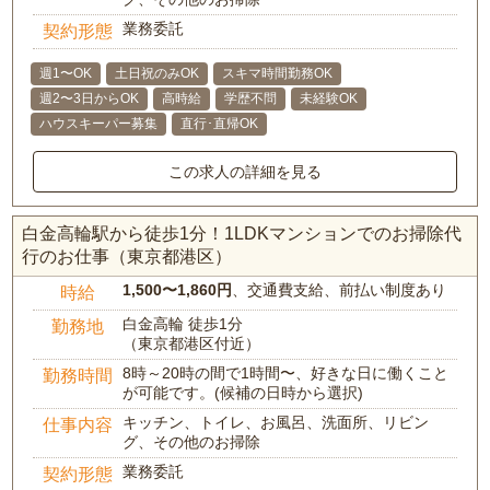
業務委託
契約形態
週1〜OK
土日祝のみOK
スキマ時間勤務OK
週2〜3日からOK
高時給
学歴不問
未経験OK
ハウスキーパー募集
直行･直帰OK
この求人の詳細を見る
白金高輪駅から徒歩1分！1LDKマンションでのお掃除代
行のお仕事（東京都港区）
1,500〜1,860円
、交通費支給、前払い制度あり
時給
白金高輪 徒歩1分
勤務地
（東京都港区付近）
8時～20時の間で1時間〜、好きな日に働くこと
勤務時間
が可能です。(候補の日時から選択)
キッチン、トイレ、お風呂、洗面所、リビン
仕事内容
グ、その他のお掃除
業務委託
契約形態