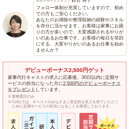
鈴野 寿子
本社サポートスタッフ
フォロー体制が充実していますので、初め
ての方もご安心ください。
あなたのお掃除や整理収納の経験やスキル
を存分に活かせます。お客様は家事にお困
りの方が多いので、大変感謝されるやりが
いのあるお仕事です。お客様の毎日を笑顔
にする、大変やりがいのあるお仕事を始め
ませんか？
デビューボーナス2,500円ゲット
家事代行キャストの求人に応募後、30日以内に定期サ
ービスの担当になった方に
2,500円のデビューボーナス
をプレゼント
しています。
業務委託のみ
CaSyでは、キャストのみなさまに安定的な収入を得ていただく
ために定期サービスの担当になることを推奨しております。