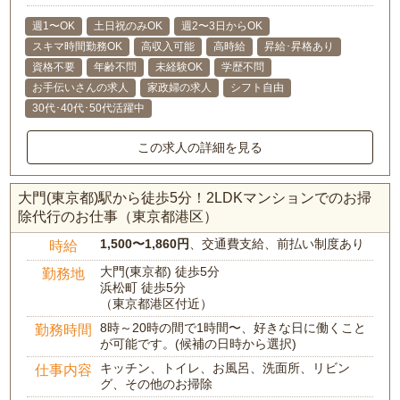
週1〜OK
土日祝のみOK
週2〜3日からOK
スキマ時間勤務OK
高収入可能
高時給
昇給･昇格あり
資格不要
年齢不問
未経験OK
学歴不問
お手伝いさんの求人
家政婦の求人
シフト自由
30代･40代･50代活躍中
この求人の詳細を見る
大門(東京都)駅から徒歩5分！2LDKマンションでのお掃
除代行のお仕事（東京都港区）
1,500〜1,860円
、交通費支給、前払い制度あり
時給
大門(東京都) 徒歩5分
勤務地
浜松町 徒歩5分
（東京都港区付近）
8時～20時の間で1時間〜、好きな日に働くこと
勤務時間
が可能です。(候補の日時から選択)
キッチン、トイレ、お風呂、洗面所、リビン
仕事内容
グ、その他のお掃除