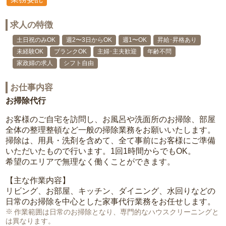
求人の特徴
土日祝のみOK
週2〜3日からOK
週1〜OK
昇給･昇格あり
未経験OK
ブランクOK
主婦･主夫歓迎
年齢不問
家政婦の求人
シフト自由
お仕事内容
お掃除代行
お客様のご自宅を訪問し、お風呂や洗面所のお掃除、部屋
全体の整理整頓など一般の掃除業務をお願いいたします。
掃除は、用具・洗剤を含めて、全て事前にお客様にご準備
いただいたもので行います。1回1時間からでもOK。
希望のエリアで無理なく働くことができます。
【主な作業内容】
リビング、お部屋、キッチン、ダイニング、水回りなどの
日常のお掃除を中心とした家事代行業務をお任せします。
作業範囲は日常のお掃除となり、専門的なハウスクリーニングと
は異なります。