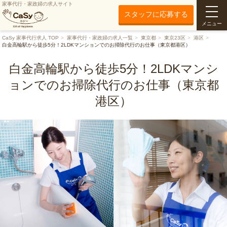
家事代行・家政婦の求人サイト
スタッフに応募する
メニュー
CaSy 家事代行求人 TOP
家事代行・家政婦の求人一覧
東京都
東京23区
港区
白金高輪駅から徒歩5分！2LDKマンションでのお掃除代行のお仕事（東京都港区）
白金高輪駅から徒歩5分！2LDKマンシ
ョンでのお掃除代行のお仕事（東京都
港区）