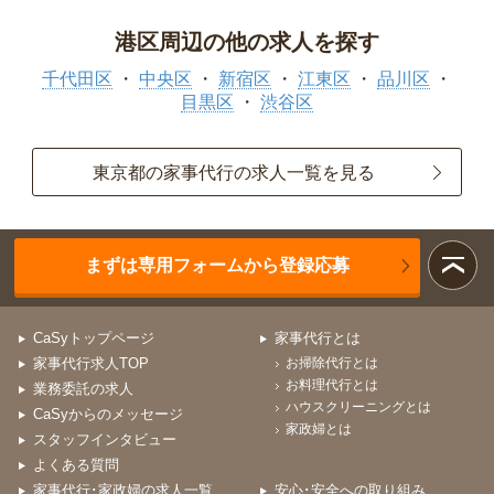
港区周辺の他の求人を探す
千代田区
中央区
新宿区
江東区
品川区
目黒区
渋谷区
東京都の家事代行の求人一覧を見る
まずは専用フォームから登録応募
CaSyトップページ
家事代行とは
家事代行求人TOP
お掃除代行とは
お料理代行とは
業務委託の求人
ハウスクリーニングとは
CaSyからのメッセージ
家政婦とは
スタッフインタビュー
よくある質問
家事代行･家政婦の求人一覧
安心･安全への取り組み