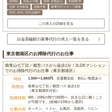
高時給
高収入可能
昇給･昇格あり
未経験OK
主婦･主夫歓迎
資格不要
家事代行スタッフ募集
30代･40代･50代活躍中
この求人の詳細を見る
白金高輪駅の家事代行の求人一覧を見る
東京都港区のお掃除代行のお仕事
南青山七丁目／都営バスから徒歩1分！3LDKマンション
でのお掃除代行のお仕事（東京都港区）
1,500〜1,860円
、交通費支給、前払い制度あり
時給
南青山七丁目／都営バス 徒歩1分
勤務地
（東京都港区付近）
8時～20時の間で1時間〜、好きな日に働くこと
勤務時間
が可能です。(候補の日時から選択)
キッチン、トイレ、お風呂、洗面所、リビン
仕事内容