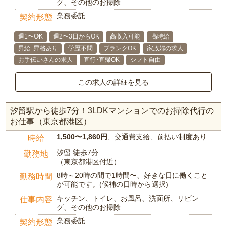
グ、その他のお掃除
業務委託
契約形態
週1〜OK
週2〜3日からOK
高収入可能
高時給
昇給･昇格あり
学歴不問
ブランクOK
家政婦の求人
お手伝いさんの求人
直行･直帰OK
シフト自由
この求人の詳細を見る
汐留駅から徒歩7分！3LDKマンションでのお掃除代行の
お仕事（東京都港区）
1,500〜1,860円
、交通費支給、前払い制度あり
時給
汐留 徒歩7分
勤務地
（東京都港区付近）
8時～20時の間で1時間〜、好きな日に働くこと
勤務時間
が可能です。(候補の日時から選択)
キッチン、トイレ、お風呂、洗面所、リビン
仕事内容
グ、その他のお掃除
業務委託
契約形態