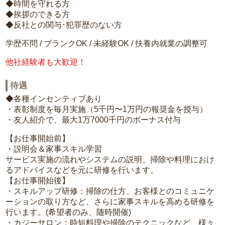
◆時間を守れる方
◆挨拶のできる方
◆反社との関与･犯罪歴のない方
学歴不問 / ブランクOK / 未経験OK / 扶養内就業の調整可
他社経験者も大歓迎！
待遇
◆各種インセンティブあり
・表彰制度を毎月実施（5千円〜1万円の報奨金を授与）
・友人紹介で、最大1万7000千円のボーナス付与
【お仕事開始前】
・説明会＆家事スキル学習
サービス実施の流れやシステムの説明、掃除や料理におけ
るアドバイスなどを元に研修を行います。
【お仕事開始後】
・スキルアップ研修：掃除の仕方、お客様とのコミュニケ
ーションの取り方など、さらに家事スキルを高める研修を
行います。(希望者のみ、随時開催)
・カジーサロン：時短料理や掃除のテクニックなど、様々