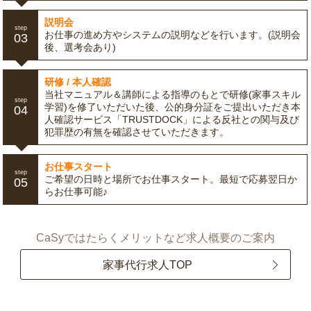
説明会
step
お仕事の進め方やシステムの説明などを行います。(説明会
03
後、選考会あり)
研修 / 本人確認
当社マニュアル＆講師による指導のもとで研修(家事スキル
step
学習)を修了いただいた後、公的身分証をご提出いただき本
04
人確認サービス「TRUSTDOCK」による反社との関与及び
犯罪歴の有無を確認させていただきます。
お仕事スタート
step
ご希望の日時と場所でお仕事スタート。最短で応募翌日か
05
らお仕事可能♪
CaSyではたらくメリットなど求人概要のご案内
家事代行求人TOP