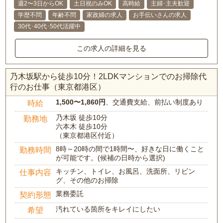
週2〜3日からOK
土日祝のみOK
高時給
主婦･主夫歓迎
学歴不問
年齢不問
家政婦の求人
お手伝いさんの求人
30代･40代･50代活躍中
この求人の詳細を見る
乃木坂駅から徒歩10分！2LDKマンションでのお掃除代
行のお仕事（東京都港区）
1,500〜1,860円
、交通費支給、前払い制度あり
時給
乃木坂 徒歩10分
勤務地
六本木 徒歩10分
（東京都港区付近）
8時～20時の間で1時間〜、好きな日に働くこと
勤務時間
が可能です。(候補の日時から選択)
キッチン、トイレ、お風呂、洗面所、リビン
仕事内容
グ、その他のお掃除
業務委託
契約形態
汚れている箇所をキレイにしたい
希望