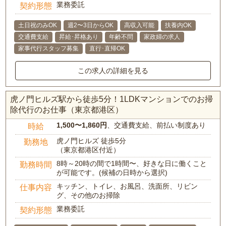
業務委託
契約形態
土日祝のみOK
週2〜3日からOK
高収入可能
扶養内OK
交通費支給
昇給･昇格あり
年齢不問
家政婦の求人
家事代行スタッフ募集
直行･直帰OK
この求人の詳細を見る
虎ノ門ヒルズ駅から徒歩5分！1LDKマンションでのお掃
除代行のお仕事（東京都港区）
1,500〜1,860円
、交通費支給、前払い制度あり
時給
虎ノ門ヒルズ 徒歩5分
勤務地
（東京都港区付近）
8時～20時の間で1時間〜、好きな日に働くこと
勤務時間
が可能です。(候補の日時から選択)
キッチン、トイレ、お風呂、洗面所、リビン
仕事内容
グ、その他のお掃除
業務委託
契約形態