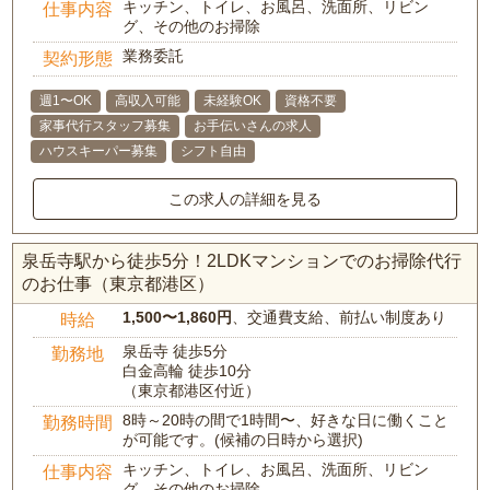
キッチン、トイレ、お風呂、洗面所、リビン
仕事内容
グ、その他のお掃除
業務委託
契約形態
週1〜OK
高収入可能
未経験OK
資格不要
家事代行スタッフ募集
お手伝いさんの求人
ハウスキーパー募集
シフト自由
この求人の詳細を見る
泉岳寺駅から徒歩5分！2LDKマンションでのお掃除代行
のお仕事（東京都港区）
1,500〜1,860円
、交通費支給、前払い制度あり
時給
泉岳寺 徒歩5分
勤務地
白金高輪 徒歩10分
（東京都港区付近）
8時～20時の間で1時間〜、好きな日に働くこと
勤務時間
が可能です。(候補の日時から選択)
キッチン、トイレ、お風呂、洗面所、リビン
仕事内容
グ、その他のお掃除