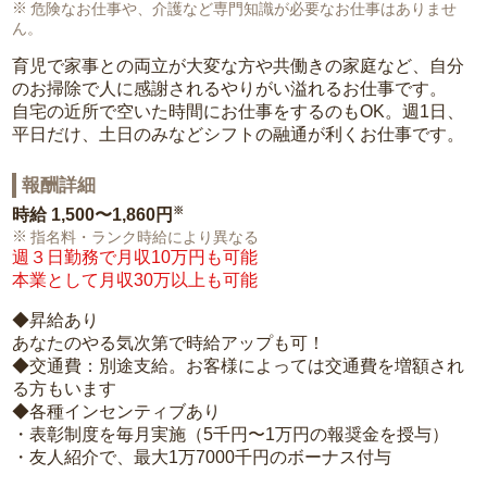
危険なお仕事や、介護など専門知識が必要なお仕事はありませ
ん。
育児で家事との両立が大変な方や共働きの家庭など、自分
のお掃除で人に感謝されるやりがい溢れるお仕事です。
自宅の近所で空いた時間にお仕事をするのもOK。週1日、
平日だけ、土日のみなどシフトの融通が利くお仕事です。
報酬詳細
※
時給
1,500〜1,860円
指名料・ランク時給により異なる
週３日勤務で月収10万円も可能
本業として月収30万以上も可能
◆昇給あり
あなたのやる気次第で時給アップも可！
◆交通費：別途支給。お客様によっては交通費を増額され
る方もいます
◆各種インセンティブあり
・表彰制度を毎月実施（5千円〜1万円の報奨金を授与）
・友人紹介で、最大1万7000千円のボーナス付与