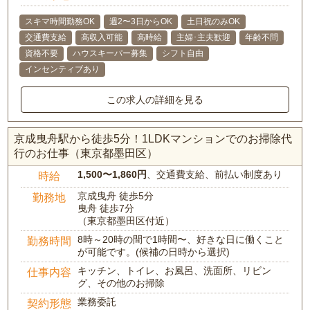
スキマ時間勤務OK
週2〜3日からOK
土日祝のみOK
交通費支給
高収入可能
高時給
主婦･主夫歓迎
年齢不問
資格不要
ハウスキーパー募集
シフト自由
インセンティブあり
この求人の詳細を見る
京成曳舟駅から徒歩5分！1LDKマンションでのお掃除代
行のお仕事（東京都墨田区）
1,500〜1,860円
、交通費支給、前払い制度あり
時給
京成曳舟 徒歩5分
勤務地
曳舟 徒歩7分
（東京都墨田区付近）
8時～20時の間で1時間〜、好きな日に働くこと
勤務時間
が可能です。(候補の日時から選択)
キッチン、トイレ、お風呂、洗面所、リビン
仕事内容
グ、その他のお掃除
業務委託
契約形態