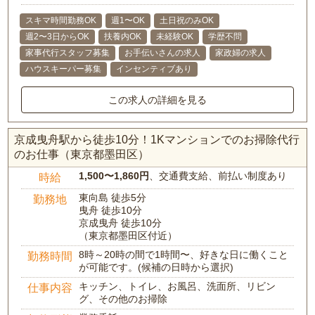
スキマ時間勤務OK
週1〜OK
土日祝のみOK
週2〜3日からOK
扶養内OK
未経験OK
学歴不問
家事代行スタッフ募集
お手伝いさんの求人
家政婦の求人
ハウスキーパー募集
インセンティブあり
この求人の詳細を見る
京成曳舟駅から徒歩10分！1Kマンションでのお掃除代行
のお仕事（東京都墨田区）
1,500〜1,860円
、交通費支給、前払い制度あり
時給
東向島 徒歩5分
勤務地
曳舟 徒歩10分
京成曳舟 徒歩10分
（東京都墨田区付近）
8時～20時の間で1時間〜、好きな日に働くこと
勤務時間
が可能です。(候補の日時から選択)
キッチン、トイレ、お風呂、洗面所、リビン
仕事内容
グ、その他のお掃除