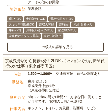
グ、その他のお掃除
業務委託
契約形態
週1〜OK
土日祝のみOK
週2〜3日からOK
スキマ時間勤務OK
高収入可能
高時給
昇給･昇格あり
年齢不問
お手伝いさんの求人
家政婦の求人
家事代行スタッフ募集
直行･直帰OK
この求人の詳細を見る
京成曳舟駅から徒歩4分！2LDKマンションでのお掃除代
行のお仕事（東京都墨田区）
1,500〜1,860円
、交通費支給、前払い制度あり
時給
曳舟 徒歩3分
勤務地
京成曳舟 徒歩4分
（東京都墨田区付近）
8時～20時の間で1時間〜、好きな日に働くこと
勤務時間
が可能です。(候補の日時から選択)
キッチン、トイレ、お風呂、洗面所、リビン
仕事内容