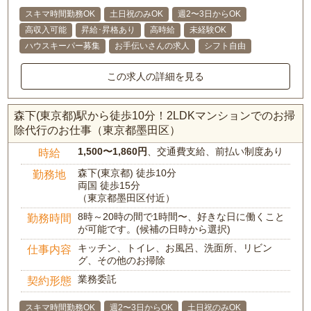
スキマ時間勤務OK
土日祝のみOK
週2〜3日からOK
高収入可能
昇給･昇格あり
高時給
未経験OK
ハウスキーパー募集
お手伝いさんの求人
シフト自由
この求人の詳細を見る
森下(東京都)駅から徒歩10分！2LDKマンションでのお掃
除代行のお仕事（東京都墨田区）
1,500〜1,860円
、交通費支給、前払い制度あり
時給
森下(東京都) 徒歩10分
勤務地
両国 徒歩15分
（東京都墨田区付近）
8時～20時の間で1時間〜、好きな日に働くこと
勤務時間
が可能です。(候補の日時から選択)
キッチン、トイレ、お風呂、洗面所、リビン
仕事内容
グ、その他のお掃除
業務委託
契約形態
スキマ時間勤務OK
週2〜3日からOK
土日祝のみOK