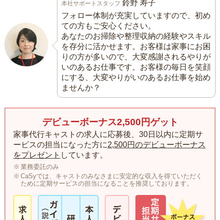
鈴野 寿子
本社サポートスタッフ
フォロー体制が充実していますので、初め
ての方もご安心ください。
あなたのお掃除や整理収納の経験やスキル
を存分に活かせます。お客様は家事にお困
りの方が多いので、大変感謝されるやりが
いのあるお仕事です。お客様の毎日を笑顔
にする、大変やりがいのあるお仕事を始め
ませんか？
デビューボーナス2,500円ゲット
家事代行キャストの求人に応募後、30日以内に定期サ
ービスの担当になった方に
2,500円のデビューボーナス
をプレゼント
しています。
業務委託のみ
CaSyでは、キャストのみなさまに安定的な収入を得ていただく
ために定期サービスの担当になることを推奨しております。