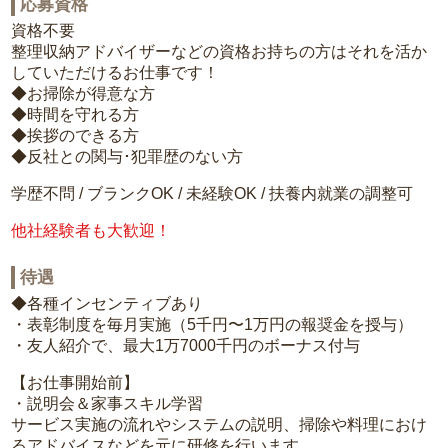
応募資格
資格不要
整理収納アドバイザーなどの資格お持ちの方はそれを活か
していただけるお仕事です！
◆お掃除が得意な方
◆時間を守れる方
◆挨拶のできる方
◆反社との関与･犯罪歴のない方
学歴不問 / ブランクOK / 未経験OK / 扶養内就業の調整可
他社経験者も大歓迎！
待遇
◆各種インセンティブあり
・表彰制度を毎月実施（5千円〜1万円の報奨金を授与）
・友人紹介で、最大1万7000千円のボーナス付与
【お仕事開始前】
・説明会＆家事スキル学習
サービス実施の流れやシステムの説明、掃除や料理におけ
るアドバイスなどを元に研修を行います。