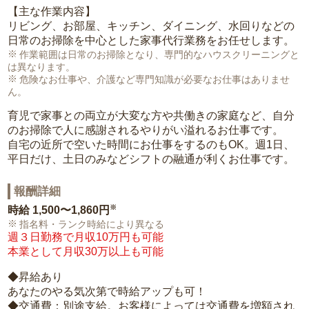
【主な作業内容】
リビング、お部屋、キッチン、ダイニング、水回りなどの
日常のお掃除を中心とした家事代行業務をお任せします。
作業範囲は日常のお掃除となり、専門的なハウスクリーニングと
は異なります。
危険なお仕事や、介護など専門知識が必要なお仕事はありませ
ん。
育児で家事との両立が大変な方や共働きの家庭など、自分
のお掃除で人に感謝されるやりがい溢れるお仕事です。
自宅の近所で空いた時間にお仕事をするのもOK。週1日、
平日だけ、土日のみなどシフトの融通が利くお仕事です。
報酬詳細
※
時給
1,500〜1,860円
指名料・ランク時給により異なる
週３日勤務で月収10万円も可能
本業として月収30万以上も可能
◆昇給あり
あなたのやる気次第で時給アップも可！
◆交通費：別途支給。お客様によっては交通費を増額され