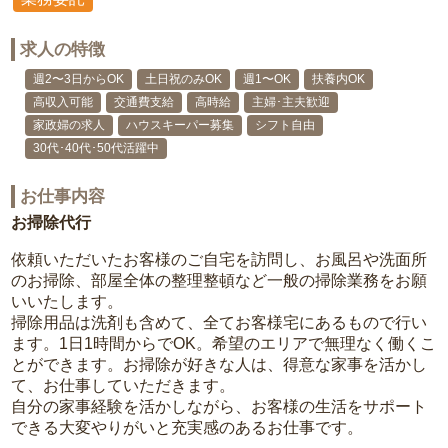
求人の特徴
週2〜3日からOK
土日祝のみOK
週1〜OK
扶養内OK
高収入可能
交通費支給
高時給
主婦･主夫歓迎
家政婦の求人
ハウスキーパー募集
シフト自由
30代･40代･50代活躍中
お仕事内容
お掃除代行
依頼いただいたお客様のご自宅を訪問し、お風呂や洗面所
のお掃除、部屋全体の整理整頓など一般の掃除業務をお願
いいたします。
掃除用品は洗剤も含めて、全てお客様宅にあるもので行い
ます。1日1時間からでOK。希望のエリアで無理なく働くこ
とができます。お掃除が好きな人は、得意な家事を活かし
て、お仕事していただきます。
自分の家事経験を活かしながら、お客様の生活をサポート
できる大変やりがいと充実感のあるお仕事です。