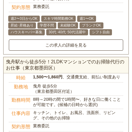
業務委託
契約形態
週2〜3日からOK
スキマ時間勤務OK
週1〜OK
昇給･昇格あり
学歴不問
未経験OK
ブランクOK
ハウスキーパー募集
30代･40代･50代活躍中
シフト自由
この求人の詳細を見る
曳舟駅から徒歩5分！2LDKマンションでのお掃除代行の
お仕事（東京都墨田区）
1,500〜1,860円
、交通費支給、前払い制度あり
時給
曳舟 徒歩5分
勤務地
（東京都墨田区付近）
8時～20時の間で1時間〜、好きな日に働くこと
勤務時間
が可能です。(候補の日時から選択)
キッチン、トイレ、お風呂、洗面所、リビン
仕事内容
グ、その他のお掃除
業務委託
契約形態