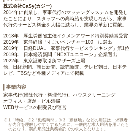
株式会社CaSy(カジー)
2014年に創業し、家事代行のマッチングシステムを開発し
たことにより、スタッフへの高時給を実現しながら、家事
代行のサービス料金を大幅に減らし、業界の革新に貢献。
2018年 厚生労働省主催イクメンアワード特別奨励賞受賞
2019年 東洋経済「すごいベンチャー100」に選出
2019年 日経DUAL「家事代行サービスランキング」第1位
2019年 日本経済新聞「NEXTユニコーン」企業選出
2022年 東京証券取引所マザーズ上場
他、日経新聞、朝日新聞、読売新聞、テレビ朝日、日本テ
レビ、TBSなど各種メディアにて掲載
事業内容
家事代行(掃除代行・料理代行)、ハウスクリーニング
オフィス・店舗・ビル清掃
WEBサービスの開発及び運営
1「時給」※2「勤務時間」※3「勤務地」などの用語は、求職者
が内容を理解しやすくするために、一般的な求人用語を用いたも
のとなり、契約形態は業務委託での求人となります。