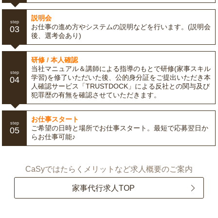
説明会
step
お仕事の進め方やシステムの説明などを行います。(説明会
03
後、選考会あり)
研修 / 本人確認
当社マニュアル＆講師による指導のもとで研修(家事スキル
step
学習)を修了いただいた後、公的身分証をご提出いただき本
04
人確認サービス「TRUSTDOCK」による反社との関与及び
犯罪歴の有無を確認させていただきます。
お仕事スタート
step
ご希望の日時と場所でお仕事スタート。最短で応募翌日か
05
らお仕事可能♪
CaSyではたらくメリットなど求人概要のご案内
家事代行求人TOP