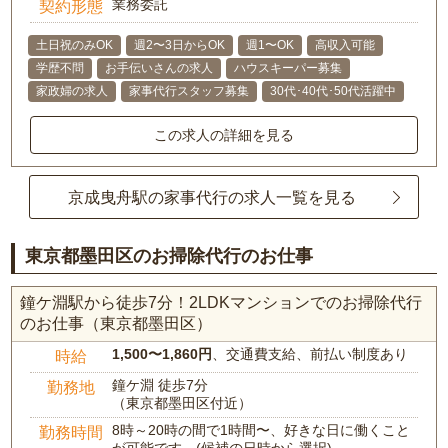
業務委託
契約形態
土日祝のみOK
週2〜3日からOK
週1〜OK
高収入可能
学歴不問
お手伝いさんの求人
ハウスキーパー募集
家政婦の求人
家事代行スタッフ募集
30代･40代･50代活躍中
この求人の詳細を見る
京成曳舟駅の家事代行の求人一覧を見る
東京都墨田区のお掃除代行のお仕事
鐘ケ淵駅から徒歩7分！2LDKマンションでのお掃除代行
のお仕事（東京都墨田区）
1,500〜1,860円
、交通費支給、前払い制度あり
時給
鐘ケ淵 徒歩7分
勤務地
（東京都墨田区付近）
8時～20時の間で1時間〜、好きな日に働くこと
勤務時間