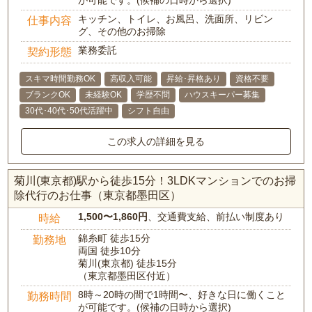
が可能です。(候補の日時から選択)
キッチン、トイレ、お風呂、洗面所、リビン
仕事内容
グ、その他のお掃除
業務委託
契約形態
スキマ時間勤務OK
高収入可能
昇給･昇格あり
資格不要
ブランクOK
未経験OK
学歴不問
ハウスキーパー募集
30代･40代･50代活躍中
シフト自由
この求人の詳細を見る
菊川(東京都)駅から徒歩15分！3LDKマンションでのお掃
除代行のお仕事（東京都墨田区）
1,500〜1,860円
、交通費支給、前払い制度あり
時給
錦糸町 徒歩15分
勤務地
両国 徒歩10分
菊川(東京都) 徒歩15分
（東京都墨田区付近）
8時～20時の間で1時間〜、好きな日に働くこと
勤務時間
が可能です。(候補の日時から選択)