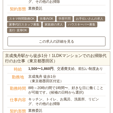
グ、その他のお掃除
業務委託
契約形態
スキマ時間勤務OK
扶養内OK
学歴不問
お手伝いさんの求人
家事代行スタッフ募集
家政婦の求人
ハウスキーパー募集
直行･直帰OK
この求人の詳細を見る
京成曳舟駅から徒歩1分！1LDKマンションでのお掃除代
行のお仕事（東京都墨田区）
1,500〜1,860円
、交通費支給、前払い制度あり
時給
京成曳舟 徒歩1分
勤務地
（東京都墨田区付近）
8時～20時の間で1時間〜、好きな日に働くこと
勤務時間
が可能です。(候補の日時から選択)
キッチン、トイレ、お風呂、洗面所、リビン
仕事内容
グ、その他のお掃除
業務委託
契約形態