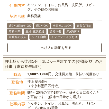
キッチン、トイレ、お風呂、洗面所、リビン
仕事内容
グ、その他のお掃除
業務委託
契約形態
週2〜3日からOK
週1〜OK
土日祝のみOK
高収入可能
年齢不問
主婦･主夫歓迎
資格不要
未経験OK
家政婦の求人
シフト自由
インセンティブあり
この求人の詳細を見る
押上駅から徒歩5分！1LDK一戸建てでのお掃除代行のお
仕事（東京都墨田区）
1,500〜1,860円
、交通費支給、前払い制度あり
時給
押上 徒歩5分
勤務地
（東京都墨田区付近）
8時～20時の間で1時間〜、好きな日に働くこと
勤務時間
が可能です。(候補の日時から選択)
キッチン、トイレ、お風呂、洗面所、リビン
仕事内容
グ、その他のお掃除