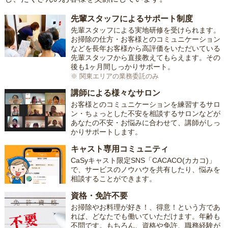
先輩スタッフによるサポート制度
先輩スタッフによる実地研修を受けられます。
お掃除の仕方・お客様とのコミュニケーション
などを長年お客様から高評価をいただいている
先輩スタッフから直接教えてもらえます。その
後も1ヶ月間しっかりサポート。
※ 関東エリアの業務委託のみ
講師による様々なサロン
お客様とのコミュニケーションを練習するサロ
ン・ちょっとした不安を相談するサロンなどが
あなたの不安・お悩みに合わせて、講師がしっ
かりサポートします。
キャスト専用コミュニティ
CaSyキャスト限定SNS「CACACO(カカコ)」
で、サービスのノウハウを共有したり、悩みを
相談することができます。
資格・免許不要
お掃除やお料理が好き！、得意！という方であ
れば、どなたでも働いていただけます。年齢も
不問です。もちろん、資格や免許、職務経験が