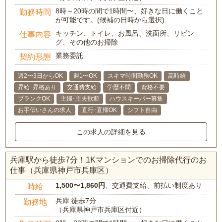
8時～20時の間で1時間〜、好きな日に働くこと
勤務時間
が可能です。(候補の日時から選択)
キッチン、トイレ、お風呂、洗面所、リビン
仕事内容
グ、その他のお掃除
業務委託
契約形態
週2〜3日からOK
週1〜OK
スキマ時間勤務OK
高時給
昇給･昇格あり
交通費支給
学歴不問
資格不要
ブランクOK
主婦･主夫歓迎
ハウスキーパー募集
お手伝いさんの求人
直行･直帰OK
シフト自由
この求人の詳細を見る
兵庫駅から徒歩7分！1Kマンションでのお掃除代行のお
仕事（兵庫県神戸市兵庫区）
1,500〜1,860円
、交通費支給、前払い制度あり
時給
兵庫 徒歩7分
勤務地
（兵庫県神戸市兵庫区付近）