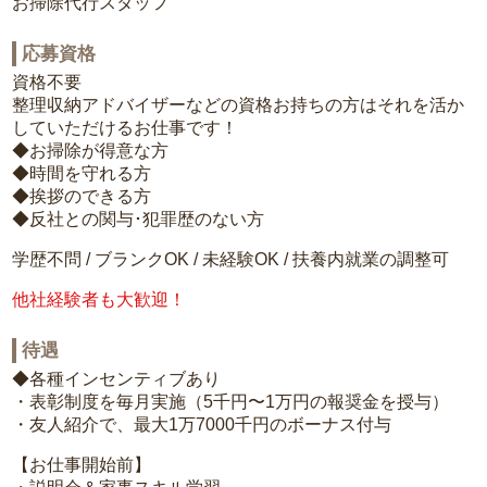
お掃除代行スタッフ
応募資格
資格不要
整理収納アドバイザーなどの資格お持ちの方はそれを活か
していただけるお仕事です！
◆お掃除が得意な方
◆時間を守れる方
◆挨拶のできる方
◆反社との関与･犯罪歴のない方
学歴不問 / ブランクOK / 未経験OK / 扶養内就業の調整可
他社経験者も大歓迎！
待遇
◆各種インセンティブあり
・表彰制度を毎月実施（5千円〜1万円の報奨金を授与）
・友人紹介で、最大1万7000千円のボーナス付与
【お仕事開始前】