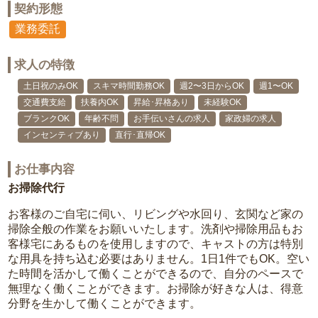
契約形態
業務委託
求人の特徴
土日祝のみOK
スキマ時間勤務OK
週2〜3日からOK
週1〜OK
交通費支給
扶養内OK
昇給･昇格あり
未経験OK
ブランクOK
年齢不問
お手伝いさんの求人
家政婦の求人
インセンティブあり
直行･直帰OK
お仕事内容
お掃除代行
お客様のご自宅に伺い、リビングや水回り、玄関など家の
掃除全般の作業をお願いいたします。洗剤や掃除用品もお
客様宅にあるものを使用しますので、キャストの方は特別
な用具を持ち込む必要はありません。1日1件でもOK。空い
た時間を活かして働くことができるので、自分のペースで
無理なく働くことができます。お掃除が好きな人は、得意
分野を生かして働くことができます。