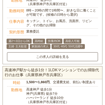
勤務地
（兵庫県神戸市兵庫区付近）
8時～20時の間で1時間〜、好きな日に働くこと
勤務時間
が可能です。(候補の日時から選択)
キッチン、トイレ、お風呂、洗面所、リビン
仕事内容
グ、その他のお掃除
業務委託
契約形態
週2〜3日からOK
高時給
扶養内OK
高収入可能
主婦･主夫歓迎
家政婦の求人
30代･40代･50代活躍中
この求人の詳細を見る
高速神戸駅から徒歩1分！1LDKマンションでのお掃除代
行のお仕事（兵庫県神戸市兵庫区）
1,500〜1,860円
、交通費支給、前払い制度あり
時給
高速神戸 徒歩1分
勤務地
神戸(兵庫県) 徒歩7分
ハーバーランド 徒歩10分
（兵庫県神戸市兵庫区付近）