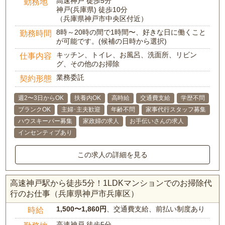
高速神戸 徒歩5分
勤務地
神戸(兵庫県) 徒歩10分
（兵庫県神戸市中央区付近）
8時～20時の間で1時間〜、好きな日に働くこと
勤務時間
が可能です。(候補の日時から選択)
キッチン、トイレ、お風呂、洗面所、リビン
仕事内容
グ、その他のお掃除
業務委託
契約形態
週2〜3日からOK
扶養内OK
高時給
交通費支給
学歴不問
ブランクOK
主婦･主夫歓迎
年齢不問
家事代行スタッフ募集
ハウスキーパー募集
家政婦の求人
お手伝いさんの求人
インセンティブあり
この求人の詳細を見る
高速神戸駅から徒歩5分！1LDKマンションでのお掃除代
行のお仕事（兵庫県神戸市兵庫区）
1,500〜1,860円
、交通費支給、前払い制度あり
時給
高速神戸 徒歩5分