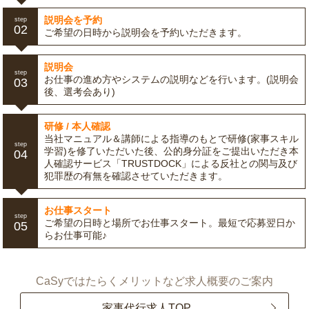
説明会を予約
step
02
ご希望の日時から説明会を予約いただきます。
説明会
step
お仕事の進め方やシステムの説明などを行います。(説明会
03
後、選考会あり)
研修 / 本人確認
当社マニュアル＆講師による指導のもとで研修(家事スキル
step
学習)を修了いただいた後、公的身分証をご提出いただき本
04
人確認サービス「TRUSTDOCK」による反社との関与及び
犯罪歴の有無を確認させていただきます。
お仕事スタート
step
ご希望の日時と場所でお仕事スタート。最短で応募翌日か
05
らお仕事可能♪
CaSyではたらくメリットなど求人概要のご案内
家事代行求人TOP