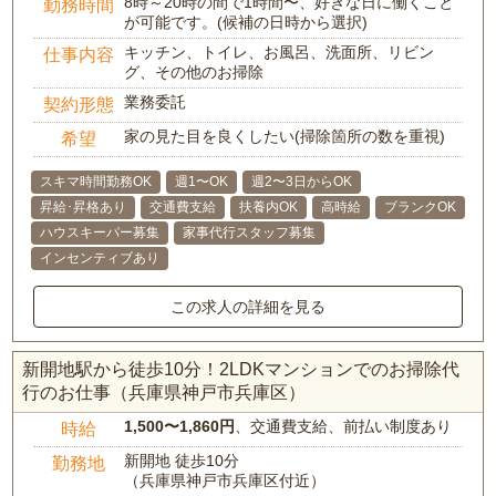
8時～20時の間で1時間〜、好きな日に働くこと
勤務時間
が可能です。(候補の日時から選択)
キッチン、トイレ、お風呂、洗面所、リビン
仕事内容
グ、その他のお掃除
業務委託
契約形態
家の見た目を良くしたい(掃除箇所の数を重視)
希望
スキマ時間勤務OK
週1〜OK
週2〜3日からOK
昇給･昇格あり
交通費支給
扶養内OK
高時給
ブランクOK
ハウスキーパー募集
家事代行スタッフ募集
インセンティブあり
この求人の詳細を見る
新開地駅から徒歩10分！2LDKマンションでのお掃除代
行のお仕事（兵庫県神戸市兵庫区）
1,500〜1,860円
、交通費支給、前払い制度あり
時給
新開地 徒歩10分
勤務地
（兵庫県神戸市兵庫区付近）