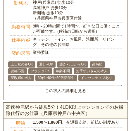
神戸(兵庫県) 徒歩10分
勤務地
高速神戸 徒歩10分
新開地 徒歩10分
（兵庫県神戸市兵庫区付近）
8時～20時の間で1時間〜、好きな日に働くこと
勤務時間
が可能です。(候補の日時から選択)
キッチン、トイレ、お風呂、洗面所、リビン
仕事内容
グ、その他のお掃除
業務委託
契約形態
土日祝のみOK
週1〜OK
週2〜3日からOK
高時給
資格不要
ブランクOK
年齢不問
お手伝いさんの求人
家政婦の求人
30代･40代･50代活躍中
インセンティブあり
この求人の詳細を見る
高速神戸駅から徒歩5分！4LDK以上マンションでのお掃
除代行のお仕事（兵庫県神戸市中央区）
1,500〜1,860円
、交通費支給、前払い制度あり
時給