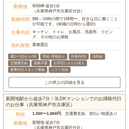
和田岬 徒歩1分
勤務地
（兵庫県神戸市兵庫区付近）
8時～20時の間で1時間〜、好きな日に働くこと
勤務時間
が可能です。(候補の日時から選択)
キッチン、トイレ、お風呂、洗面所、リビン
仕事内容
グ、その他のお掃除
業務委託
契約形態
週2〜3日からOK
昇給･昇格あり
扶養内OK
高時給
交通費支給
資格不要
お手伝いさんの求人
家事代行スタッフ募集
シフト自由
この求人の詳細を見る
新開地駅から徒歩7分！3LDKマンションでのお掃除代行
のお仕事（兵庫県神戸市兵庫区）
1,500〜1,860円
、交通費支給、前払い制度あり
時給
新開地 徒歩7分
勤務地
（兵庫県神戸市兵庫区付近）