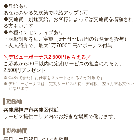
◆昇給あり
あなたのやる気次第で時給アップも可！
◆交通費：別途支給。お客様によっては交通費を増額され
る方もいます
◆各種インセンティブあり
・表彰制度を毎月実施（5千円〜1万円の報奨金を授与）
・友人紹介で、最大1万7000千円のボーナス付与
＼デビューボーナス2,500円もらえる／
ご応募から30日以内に定期サービスの担当になると、
2,500円プレゼント
CaSyで新たにお仕事をスタートされる方が対象です
デビューボーナスは、定期サービスの初回実施後、翌々月末お支払い
となります
勤務地
兵庫県神戸市兵庫区付近
サービス提供エリア内のお好きな場所で働けます。
勤務時間
平日・土日祝日いつでも歓迎