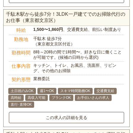
千駄木駅から徒歩7分！3LDK一戸建てでのお掃除代行の
お仕事（東京都文京区）
1,500〜1,860円
、交通費支給、前払い制度あり
時給
千駄木 徒歩7分
勤務地
（東京都文京区付近）
8時～20時の間で1時間〜、好きな日に働くこと
勤務時間
が可能です。(候補の日時から選択)
キッチン、トイレ、お風呂、洗面所、リビン
仕事内容
グ、その他のお掃除
業務委託
契約形態
土日祝のみOK
週1〜OK
スキマ時間勤務OK
交通費支給
高時給
高収入可能
ブランクOK
お手伝いさんの求人
直行･直帰OK
この求人の詳細を見る