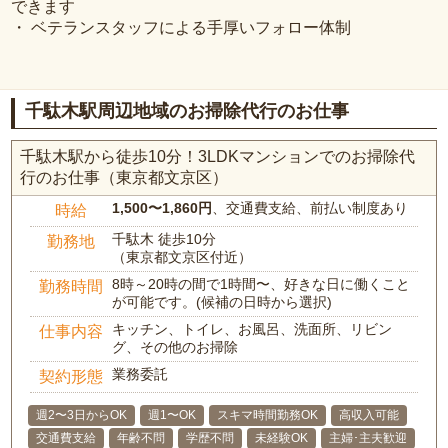
できます
・ ベテランスタッフによる手厚いフォロー体制
千駄木駅周辺地域のお掃除代行のお仕事
千駄木駅から徒歩10分！3LDKマンションでのお掃除代
行のお仕事（東京都文京区）
1,500〜1,860円
、交通費支給、前払い制度あり
時給
千駄木 徒歩10分
勤務地
（東京都文京区付近）
8時～20時の間で1時間〜、好きな日に働くこと
勤務時間
が可能です。(候補の日時から選択)
キッチン、トイレ、お風呂、洗面所、リビン
仕事内容
グ、その他のお掃除
業務委託
契約形態
週2〜3日からOK
週1〜OK
スキマ時間勤務OK
高収入可能
交通費支給
年齢不問
学歴不問
未経験OK
主婦･主夫歓迎