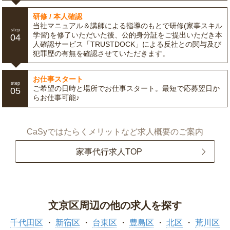
研修 / 本人確認
当社マニュアル＆講師による指導のもとで研修(家事スキル
step
学習)を修了いただいた後、公的身分証をご提出いただき本
04
人確認サービス「TRUSTDOCK」による反社との関与及び
犯罪歴の有無を確認させていただきます。
お仕事スタート
step
ご希望の日時と場所でお仕事スタート。最短で応募翌日か
05
らお仕事可能♪
CaSyではたらくメリットなど求人概要のご案内
家事代行求人TOP
文京区周辺の他の求人を探す
千代田区
新宿区
台東区
豊島区
北区
荒川区