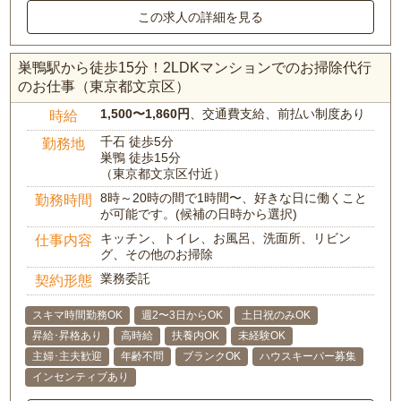
この求人の詳細を見る
巣鴨駅から徒歩15分！2LDKマンションでのお掃除代行
のお仕事（東京都文京区）
1,500〜1,860円
、交通費支給、前払い制度あり
時給
千石 徒歩5分
勤務地
巣鴨 徒歩15分
（東京都文京区付近）
8時～20時の間で1時間〜、好きな日に働くこと
勤務時間
が可能です。(候補の日時から選択)
キッチン、トイレ、お風呂、洗面所、リビン
仕事内容
グ、その他のお掃除
業務委託
契約形態
スキマ時間勤務OK
週2〜3日からOK
土日祝のみOK
昇給･昇格あり
高時給
扶養内OK
未経験OK
主婦･主夫歓迎
年齢不問
ブランクOK
ハウスキーパー募集
インセンティブあり