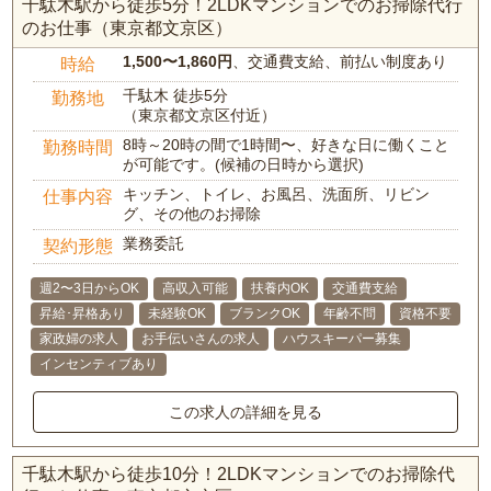
千駄木駅から徒歩5分！2LDKマンションでのお掃除代行
のお仕事（東京都文京区）
1,500〜1,860円
、交通費支給、前払い制度あり
時給
千駄木 徒歩5分
勤務地
（東京都文京区付近）
8時～20時の間で1時間〜、好きな日に働くこと
勤務時間
が可能です。(候補の日時から選択)
キッチン、トイレ、お風呂、洗面所、リビン
仕事内容
グ、その他のお掃除
業務委託
契約形態
週2〜3日からOK
高収入可能
扶養内OK
交通費支給
昇給･昇格あり
未経験OK
ブランクOK
年齢不問
資格不要
家政婦の求人
お手伝いさんの求人
ハウスキーパー募集
インセンティブあり
この求人の詳細を見る
千駄木駅から徒歩10分！2LDKマンションでのお掃除代