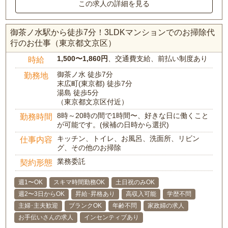
この求人の詳細を見る
御茶ノ水駅から徒歩7分！3LDKマンションでのお掃除代
行のお仕事（東京都文京区）
1,500〜1,860円
、交通費支給、前払い制度あり
時給
御茶ノ水 徒歩7分
勤務地
末広町(東京都) 徒歩7分
湯島 徒歩5分
（東京都文京区付近）
8時～20時の間で1時間〜、好きな日に働くこと
勤務時間
が可能です。(候補の日時から選択)
キッチン、トイレ、お風呂、洗面所、リビン
仕事内容
グ、その他のお掃除
業務委託
契約形態
週1〜OK
スキマ時間勤務OK
土日祝のみOK
週2〜3日からOK
昇給･昇格あり
高収入可能
学歴不問
主婦･主夫歓迎
ブランクOK
年齢不問
家政婦の求人
お手伝いさんの求人
インセンティブあり