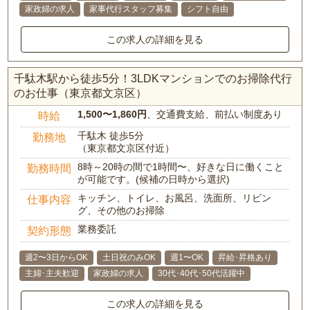
家政婦の求人
家事代行スタッフ募集
シフト自由
この求人の詳細を見る
千駄木駅から徒歩5分！3LDKマンションでのお掃除代行
のお仕事（東京都文京区）
1,500〜1,860円
、交通費支給、前払い制度あり
時給
千駄木 徒歩5分
勤務地
（東京都文京区付近）
8時～20時の間で1時間〜、好きな日に働くこと
勤務時間
が可能です。(候補の日時から選択)
キッチン、トイレ、お風呂、洗面所、リビン
仕事内容
グ、その他のお掃除
業務委託
契約形態
週2〜3日からOK
土日祝のみOK
週1〜OK
昇給･昇格あり
主婦･主夫歓迎
家政婦の求人
30代･40代･50代活躍中
この求人の詳細を見る