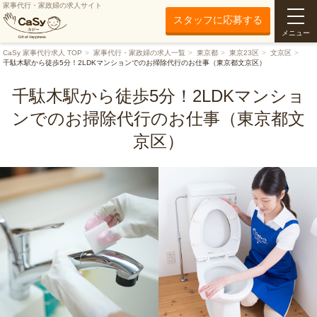
家事代行・家政婦の求人サイト
スタッフに応募する
メニュー
CaSy 家事代行求人 TOP
家事代行・家政婦の求人一覧
東京都
東京23区
文京区
千駄木駅から徒歩5分！2LDKマンションでのお掃除代行のお仕事（東京都文京区）
千駄木駅から徒歩5分！2LDKマンショ
ンでのお掃除代行のお仕事（東京都文
京区）