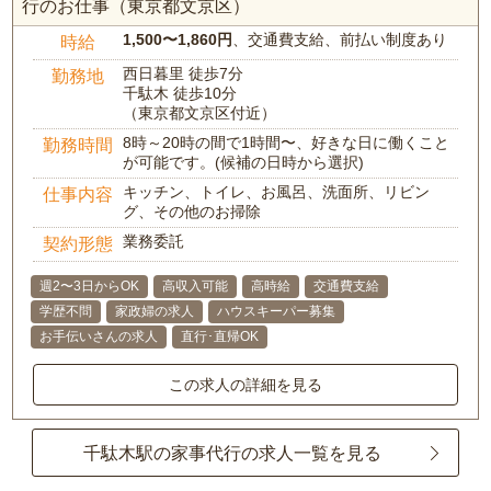
行のお仕事（東京都文京区）
1,500〜1,860円
、交通費支給、前払い制度あり
時給
西日暮里 徒歩7分
勤務地
千駄木 徒歩10分
（東京都文京区付近）
8時～20時の間で1時間〜、好きな日に働くこと
勤務時間
が可能です。(候補の日時から選択)
キッチン、トイレ、お風呂、洗面所、リビン
仕事内容
グ、その他のお掃除
業務委託
契約形態
週2〜3日からOK
高収入可能
高時給
交通費支給
学歴不問
家政婦の求人
ハウスキーパー募集
お手伝いさんの求人
直行･直帰OK
この求人の詳細を見る
千駄木駅の家事代行の求人一覧を見る