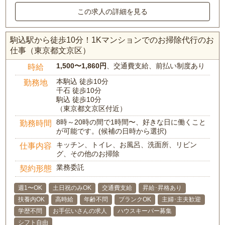
この求人の詳細を見る
駒込駅から徒歩10分！1Kマンションでのお掃除代行のお
仕事（東京都文京区）
1,500〜1,860円
、交通費支給、前払い制度あり
時給
本駒込 徒歩10分
勤務地
千石 徒歩10分
駒込 徒歩10分
（東京都文京区付近）
8時～20時の間で1時間〜、好きな日に働くこと
勤務時間
が可能です。(候補の日時から選択)
キッチン、トイレ、お風呂、洗面所、リビン
仕事内容
グ、その他のお掃除
業務委託
契約形態
週1〜OK
土日祝のみOK
交通費支給
昇給･昇格あり
扶養内OK
高時給
年齢不問
ブランクOK
主婦･主夫歓迎
学歴不問
お手伝いさんの求人
ハウスキーパー募集
シフト自由