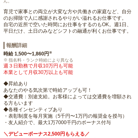
ん。
育児で家事との両立が大変な方や共働きの家庭など、自分
のお掃除で人に感謝されるやりがい溢れるお仕事です。
自宅の近所で空いた時間にお仕事をするのもOK。週1日、
平日だけ、土日のみなどシフトの融通が利くお仕事です。
報酬詳細
※
時給
1,500〜1,860円
指名料・ランク時給により異なる
週３日勤務で月収10万円も可能
本業として月収30万以上も可能
◆昇給あり
あなたのやる気次第で時給アップも可！
◆交通費：別途支給。お客様によっては交通費を増額され
る方もいます
◆各種インセンティブあり
・表彰制度を毎月実施（5千円〜1万円の報奨金を授与）
・友人紹介で、最大1万7000千円のボーナス付与
＼デビューボーナス2,500円もらえる／