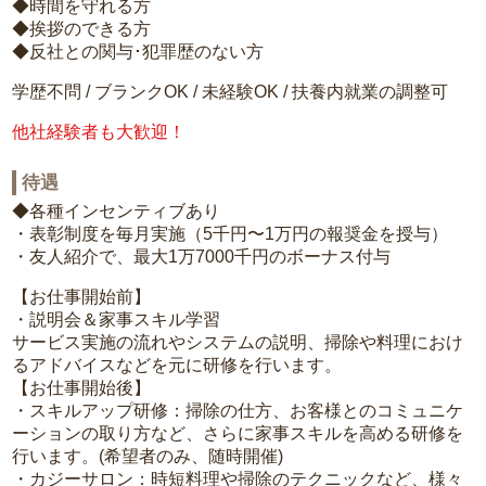
◆時間を守れる方
◆挨拶のできる方
◆反社との関与･犯罪歴のない方
学歴不問 / ブランクOK / 未経験OK / 扶養内就業の調整可
他社経験者も大歓迎！
待遇
◆各種インセンティブあり
・表彰制度を毎月実施（5千円〜1万円の報奨金を授与）
・友人紹介で、最大1万7000千円のボーナス付与
【お仕事開始前】
・説明会＆家事スキル学習
サービス実施の流れやシステムの説明、掃除や料理におけ
るアドバイスなどを元に研修を行います。
【お仕事開始後】
・スキルアップ研修：掃除の仕方、お客様とのコミュニケ
ーションの取り方など、さらに家事スキルを高める研修を
行います。(希望者のみ、随時開催)
・カジーサロン：時短料理や掃除のテクニックなど、様々