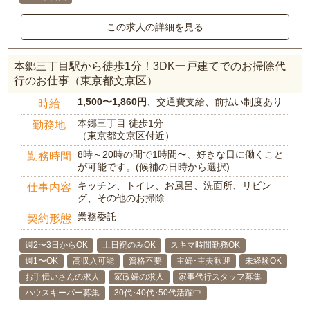
この求人の詳細を見る
本郷三丁目駅から徒歩1分！3DK一戸建てでのお掃除代
行のお仕事（東京都文京区）
1,500〜1,860円
、交通費支給、前払い制度あり
時給
本郷三丁目 徒歩1分
勤務地
（東京都文京区付近）
8時～20時の間で1時間〜、好きな日に働くこと
勤務時間
が可能です。(候補の日時から選択)
キッチン、トイレ、お風呂、洗面所、リビン
仕事内容
グ、その他のお掃除
業務委託
契約形態
週2〜3日からOK
土日祝のみOK
スキマ時間勤務OK
週1〜OK
高収入可能
資格不要
主婦･主夫歓迎
未経験OK
お手伝いさんの求人
家政婦の求人
家事代行スタッフ募集
ハウスキーパー募集
30代･40代･50代活躍中