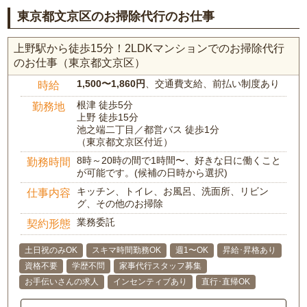
東京都文京区のお掃除代行のお仕事
上野駅から徒歩15分！2LDKマンションでのお掃除代行
のお仕事（東京都文京区）
1,500〜1,860円
、交通費支給、前払い制度あり
時給
根津 徒歩5分
勤務地
上野 徒歩15分
池之端二丁目／都営バス 徒歩1分
（東京都文京区付近）
8時～20時の間で1時間〜、好きな日に働くこと
勤務時間
が可能です。(候補の日時から選択)
キッチン、トイレ、お風呂、洗面所、リビン
仕事内容
グ、その他のお掃除
業務委託
契約形態
土日祝のみOK
スキマ時間勤務OK
週1〜OK
昇給･昇格あり
資格不要
学歴不問
家事代行スタッフ募集
お手伝いさんの求人
インセンティブあり
直行･直帰OK