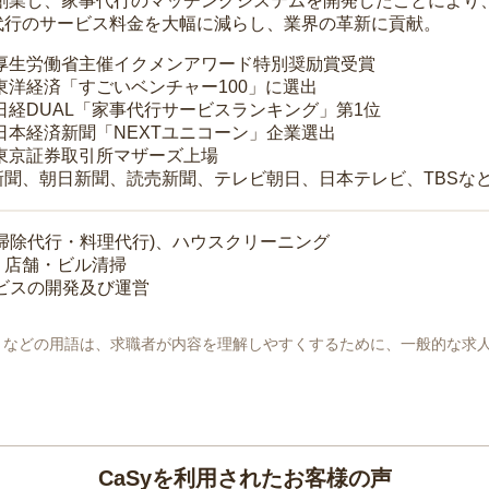
年に創業し、家事代行のマッチングシステムを開発したことによ
代行のサービス料金を大幅に減らし、業界の革新に貢献。
 厚生労働省主催イクメンアワード特別奨励賞受賞
 東洋経済「すごいベンチャー100」に選出
 日経DUAL「家事代行サービスランキング」第1位
 日本経済新聞「NEXTユニコーン」企業選出
 東京証券取引所マザーズ上場
新聞、朝日新聞、読売新聞、テレビ朝日、日本テレビ、TBSな
掃除代行・料理代行)、ハウスクリーニング
・店舗・ビル清掃
ービスの開発及び運営
地」などの用語は、求職者が内容を理解しやすくするために、一般的な求
CaSyを利用されたお客様の声