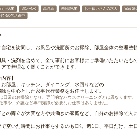
日からOK
週1〜OK
高時給
未経験OK
お手伝いさんの求人
家政婦
40代･50代活躍中
行
ご自宅を訪問し、お風呂や洗面所のお掃除、部屋全体の整理整
用具・洗剤を含めて、全て事前にお客様にご準備いただいたもの
リアで無理なく働くことができます。
業内容】
、お部屋、キッチン、ダイニング、水回りなどの
掃除を中心とした家事代行業務をお任せします。
は日常のお掃除となり、専門的なハウスクリーニングとは異なります。
仕事や、介護など専門知識が必要なお仕事はありません。
事との両立が大変な方や共働きの家庭など、自分のお掃除で人
所で空いた時間にお仕事をするのもOK。週1日、平日だけ、土