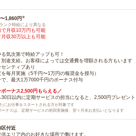
※
0〜1,860円
ランク時給により異なる
で月収10万円も可能
月収30万以上も可能
り
やる気次第で時給アップも可！
：別途支給。お客様によっては交通費を増額される方もいます
ンセンティブあり
度を毎月実施（5千円〜1万円の報奨金を授与）
で、最大1万7000千円のボーナス付与
ボーナス2,500円もらえる／
30日以内に定期サービスの担当になると、2,500円プレゼント
で新たにお仕事をスタートされる方が対象です
ボーナスは、定期サービスの初回実施後、翌々月末お支払いとなります
飾区付近
提供エリア内のお好きな場所で働けます。