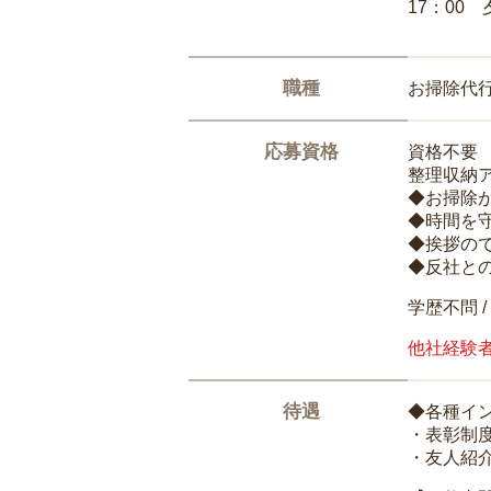
17：00
職種
お掃除代
応募資格
資格不要
整理収納
◆お掃除
◆時間を
◆挨拶の
◆反社と
学歴不問 /
他社経験
待遇
◆各種イ
・表彰制
・友人紹介