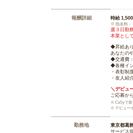
報酬詳細
時給
1,50
指名料・
週３日勤務
本業として
◆昇給あ
あなたの
◆交通費
◆各種イ
・表彰制
・友人紹介
＼デビュー
ご応募から
CaSy
デビュー
勤務地
東京都葛
サービス