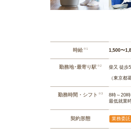
※1
時給
1,500〜1,
※2
勤務地･最寄り駅
柴又 徒歩
（東京都
※3
勤務時間・シフト
8時～20
最低就業
契約形態
業務委託