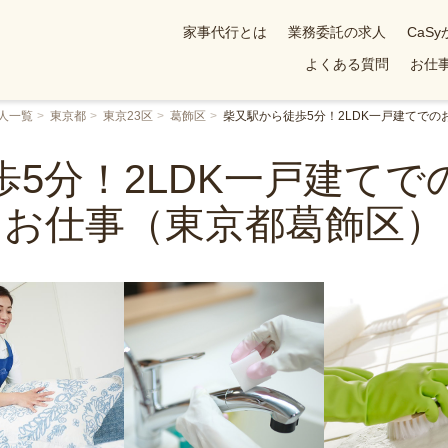
家事代行とは
業務委託の求人
CaS
よくある質問
お仕事
人一覧
東京都
東京23区
葛飾区
柴又駅から徒歩5分！2LDK一戸建てで
歩5分！2LDK一戸建てで
お仕事（東京都葛飾区）