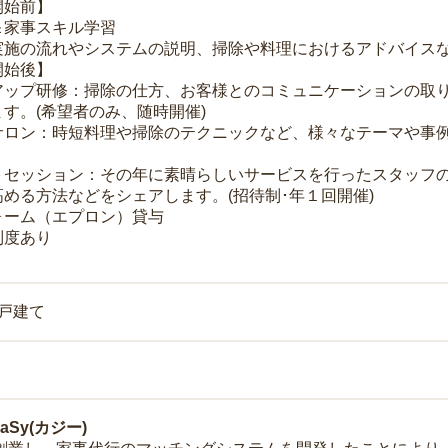
開始前】
＆家事スキル学習
実施の流れやシステムの説明、掃除や料理におけるアドバイス
開始後】
アップ研修：掃除の仕方、お客様とのコミュニケーションの取
す。(希望者のみ、随時開催)
サロン：時短料理や掃除のテクニックなど、様々なテーマや事例
トセッション：その年に素晴らしいサービスを行ったスタッフ
める方法などをシェアします。(招待制･年１回開催)
ォーム（エプロン）貸与
制度あり
一戸建て
Sy(カジー)