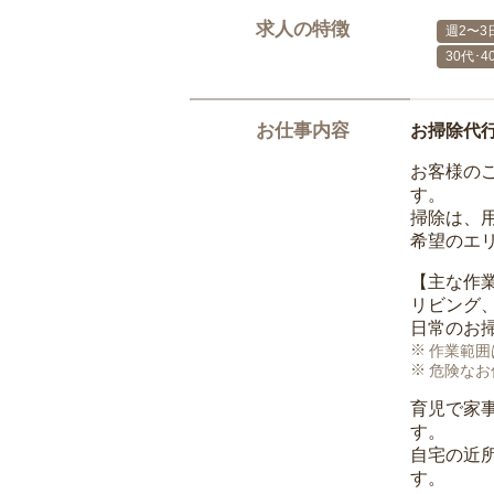
求人の特徴
週2〜3
30代･
お仕事内容
お掃除代
お客様の
す。
掃除は、
希望のエ
【主な作
リビング
日常のお
作業範囲
危険なお
育児で家
す。
自宅の近
す。