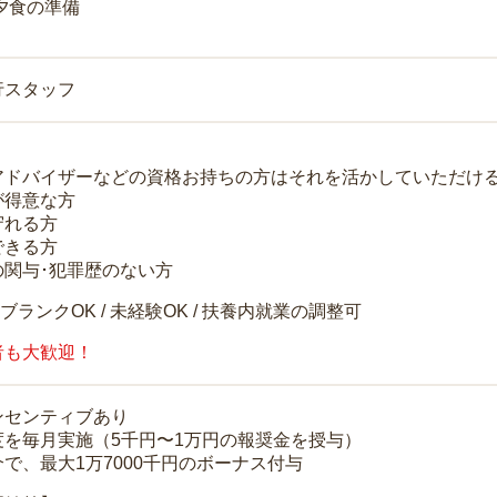
 夕食の準備
行スタッフ
アドバイザーなどの資格お持ちの方はそれを活かしていただけ
が得意な方
守れる方
できる方
の関与･犯罪歴のない方
 ブランクOK / 未経験OK / 扶養内就業の調整可
者も大歓迎！
ンセンティブあり
度を毎月実施（5千円〜1万円の報奨金を授与）
で、最大1万7000千円のボーナス付与