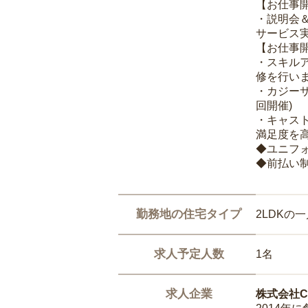
【お仕事
・説明会
サービス
【お仕事
・スキル
修を行いま
・カジー
回開催)
・キャス
満足度を高
◆ユニフ
◆前払い
勤務地の住宅タイプ
2LDKの
求人予定人数
1名
求人企業
株式会社Ca