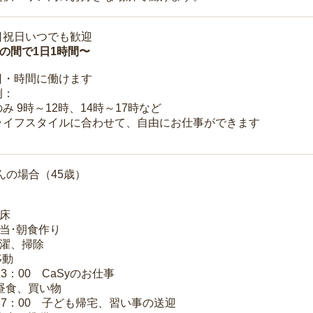
日祝日いつでも歓迎
時の間で1日1時間〜
日・時間に働けます
例：
み 9時～12時、14時～17時など
ライフスタイルに合わせて、自由にお仕事ができます
んの場合（45歳）
起床
弁当･朝食作り
洗濯、掃除
移動
13：00 CaSyのお仕事
 昼食、買い物
～17：00 子ども帰宅、習い事の送迎