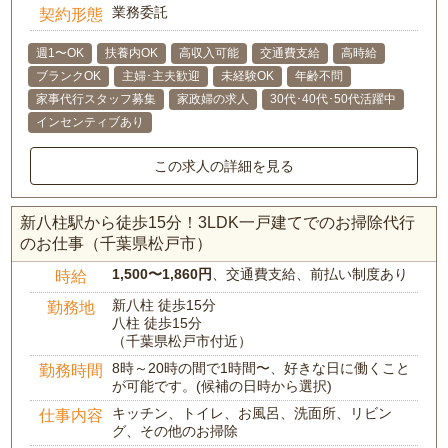
業務委託
契約形態
週1〜OK
扶養内OK
高収入可能
交通費支給
高時給
ブランクOK
主婦･主夫歓迎
未経験OK
年齢不問
家事代行スタッフ募集
家政婦の求人
30代･40代･50代活躍中
インセンティブあり
この求人の詳細を見る
新八柱駅から徒歩15分！3LDK一戸建てでのお掃除代行
のお仕事（千葉県松戸市）
1,500〜1,860円
、交通費支給、前払い制度あり
時給
新八柱 徒歩15分
勤務地
八柱 徒歩15分
（千葉県松戸市付近）
8時～20時の間で1時間〜、好きな日に働くこと
勤務時間
が可能です。(候補の日時から選択)
キッチン、トイレ、お風呂、洗面所、リビン
仕事内容
グ、その他のお掃除