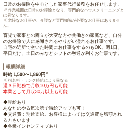
日常のお掃除を中心とした家事代行業務をお任せします。
作業範囲は日常のお掃除となり、専門的なハウスクリーニングと
は異なります。
危険なお仕事や、介護など専門知識が必要なお仕事はありませ
ん。
育児で家事との両立が大変な方や共働きの家庭など、自分
のお掃除で人に感謝されるやりがい溢れるお仕事です。
自宅の近所で空いた時間にお仕事をするのもOK。週1日、
平日だけ、土日のみなどシフトの融通が利くお仕事です。
報酬詳細
※
時給
1,500〜1,860円
指名料・ランク時給により異なる
週３日勤務で月収10万円も可能
本業として月収30万以上も可能
◆昇給あり
あなたのやる気次第で時給アップも可！
◆交通費：別途支給。お客様によっては交通費を増額され
る方もいます
◆各種インセンティブあり