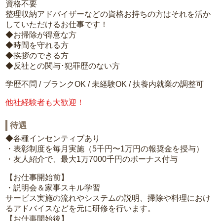
資格不要
整理収納アドバイザーなどの資格お持ちの方はそれを活か
していただけるお仕事です！
◆お掃除が得意な方
◆時間を守れる方
◆挨拶のできる方
◆反社との関与･犯罪歴のない方
学歴不問 / ブランクOK / 未経験OK / 扶養内就業の調整可
他社経験者も大歓迎！
待遇
◆各種インセンティブあり
・表彰制度を毎月実施（5千円〜1万円の報奨金を授与）
・友人紹介で、最大1万7000千円のボーナス付与
【お仕事開始前】
・説明会＆家事スキル学習
サービス実施の流れやシステムの説明、掃除や料理におけ
るアドバイスなどを元に研修を行います。
【お仕事開始後】