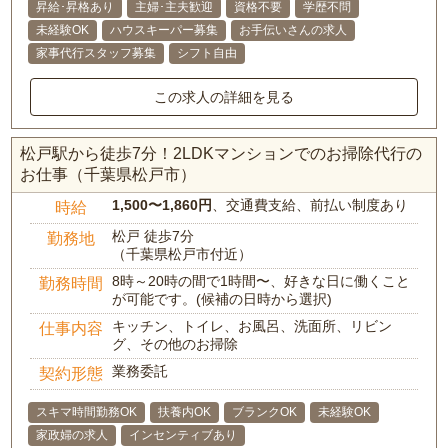
昇給･昇格あり
主婦･主夫歓迎
資格不要
学歴不問
未経験OK
ハウスキーパー募集
お手伝いさんの求人
家事代行スタッフ募集
シフト自由
この求人の詳細を見る
松戸駅から徒歩7分！2LDKマンションでのお掃除代行の
お仕事（千葉県松戸市）
1,500〜1,860円
、交通費支給、前払い制度あり
時給
松戸 徒歩7分
勤務地
（千葉県松戸市付近）
8時～20時の間で1時間〜、好きな日に働くこと
勤務時間
が可能です。(候補の日時から選択)
キッチン、トイレ、お風呂、洗面所、リビン
仕事内容
グ、その他のお掃除
業務委託
契約形態
スキマ時間勤務OK
扶養内OK
ブランクOK
未経験OK
家政婦の求人
インセンティブあり