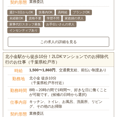
業務委託
契約形態
週2〜3日からOK
扶養内OK
高時給
ブランクOK
未経験OK
資格不要
学歴不問
家政婦の求人
家事代行スタッフ募集
お手伝いさんの求人
インセンティブあり
この求人の詳細を見る
北小金駅から徒歩10分！2LDKマンションでのお掃除代
行のお仕事（千葉県松戸市）
1,500〜1,860円
、交通費支給、前払い制度あり
時給
北小金 徒歩10分
勤務地
（千葉県松戸市付近）
8時～20時の間で1時間〜、好きな日に働くこと
勤務時間
が可能です。(候補の日時から選択)
キッチン、トイレ、お風呂、洗面所、リビン
仕事内容
グ、その他のお掃除
業務委託
契約形態