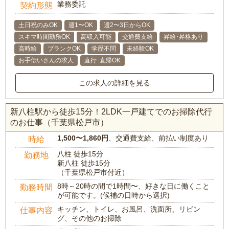
業務委託
契約形態
土日祝のみOK
週1〜OK
週2〜3日からOK
スキマ時間勤務OK
高収入可能
交通費支給
昇給･昇格あり
高時給
ブランクOK
学歴不問
未経験OK
お手伝いさんの求人
直行･直帰OK
この求人の詳細を見る
新八柱駅から徒歩15分！2LDK一戸建てでのお掃除代行
のお仕事（千葉県松戸市）
1,500〜1,860円
、交通費支給、前払い制度あり
時給
八柱 徒歩15分
勤務地
新八柱 徒歩15分
（千葉県松戸市付近）
8時～20時の間で1時間〜、好きな日に働くこと
勤務時間
が可能です。(候補の日時から選択)
キッチン、トイレ、お風呂、洗面所、リビン
仕事内容
グ、その他のお掃除