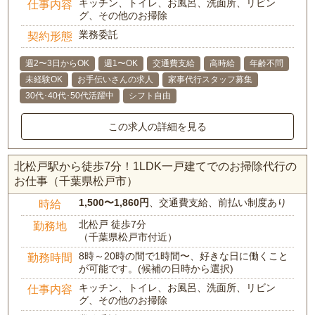
キッチン、トイレ、お風呂、洗面所、リビン
仕事内容
グ、その他のお掃除
業務委託
契約形態
週2〜3日からOK
週1〜OK
交通費支給
高時給
年齢不問
未経験OK
お手伝いさんの求人
家事代行スタッフ募集
30代･40代･50代活躍中
シフト自由
この求人の詳細を見る
北松戸駅から徒歩7分！1LDK一戸建てでのお掃除代行の
お仕事（千葉県松戸市）
1,500〜1,860円
、交通費支給、前払い制度あり
時給
北松戸 徒歩7分
勤務地
（千葉県松戸市付近）
8時～20時の間で1時間〜、好きな日に働くこと
勤務時間
が可能です。(候補の日時から選択)
キッチン、トイレ、お風呂、洗面所、リビン
仕事内容
グ、その他のお掃除