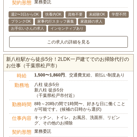
業務委託
契約形態
週2〜3日からOK
扶養内OK
資格不要
未経験OK
学歴不問
ブランクOK
家事代行スタッフ募集
家政婦の求人
お手伝いさんの求人
インセンティブあり
この求人の詳細を見る
新八柱駅から徒歩5分！2LDK一戸建てでのお掃除代行の
お仕事（千葉県松戸市）
1,500〜1,860円
、交通費支給、前払い制度あり
時給
八柱 徒歩5分
勤務地
新八柱 徒歩5分
（千葉県松戸市付近）
8時～20時の間で1時間〜、好きな日に働くこと
勤務時間
が可能です。(候補の日時から選択)
キッチン、トイレ、お風呂、洗面所、リビン
仕事内容
グ、その他のお掃除
業務委託
契約形態