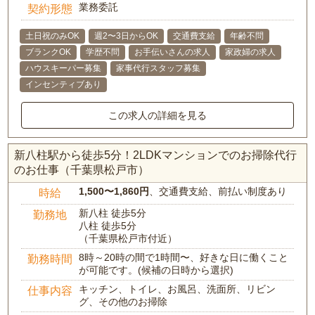
業務委託
契約形態
土日祝のみOK
週2〜3日からOK
交通費支給
年齢不問
ブランクOK
学歴不問
お手伝いさんの求人
家政婦の求人
ハウスキーパー募集
家事代行スタッフ募集
インセンティブあり
この求人の詳細を見る
新八柱駅から徒歩5分！2LDKマンションでのお掃除代行
のお仕事（千葉県松戸市）
1,500〜1,860円
、交通費支給、前払い制度あり
時給
新八柱 徒歩5分
勤務地
八柱 徒歩5分
（千葉県松戸市付近）
8時～20時の間で1時間〜、好きな日に働くこと
勤務時間
が可能です。(候補の日時から選択)
キッチン、トイレ、お風呂、洗面所、リビン
仕事内容
グ、その他のお掃除