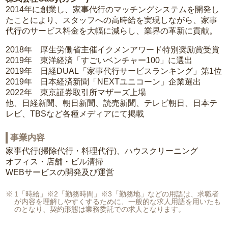
2014年に創業し、家事代行のマッチングシステムを開発し
たことにより、スタッフへの高時給を実現しながら、家事
代行のサービス料金を大幅に減らし、業界の革新に貢献。
2018年 厚生労働省主催イクメンアワード特別奨励賞受賞
2019年 東洋経済「すごいベンチャー100」に選出
2019年 日経DUAL「家事代行サービスランキング」第1位
2019年 日本経済新聞「NEXTユニコーン」企業選出
2022年 東京証券取引所マザーズ上場
他、日経新聞、朝日新聞、読売新聞、テレビ朝日、日本テ
レビ、TBSなど各種メディアにて掲載
事業内容
家事代行(掃除代行・料理代行)、ハウスクリーニング
オフィス・店舗・ビル清掃
WEBサービスの開発及び運営
1「時給」※2「勤務時間」※3「勤務地」などの用語は、求職者
が内容を理解しやすくするために、一般的な求人用語を用いたも
のとなり、契約形態は業務委託での求人となります。