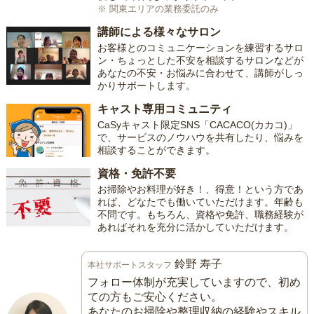
※ 関東エリアの業務委託のみ
講師による様々なサロン
お客様とのコミュニケーションを練習するサロ
ン・ちょっとした不安を相談するサロンなどが
あなたの不安・お悩みに合わせて、講師がしっ
かりサポートします。
キャスト専用コミュニティ
CaSyキャスト限定SNS「CACACO(カカコ)」
で、サービスのノウハウを共有したり、悩みを
相談することができます。
資格・免許不要
お掃除やお料理が好き！、得意！という方であ
れば、どなたでも働いていただけます。年齢も
不問です。もちろん、資格や免許、職務経験が
あればそれを充分に活かしていただけます。
鈴野 寿子
本社サポートスタッフ
フォロー体制が充実していますので、初め
ての方もご安心ください。
あなたのお掃除や整理収納の経験やスキル