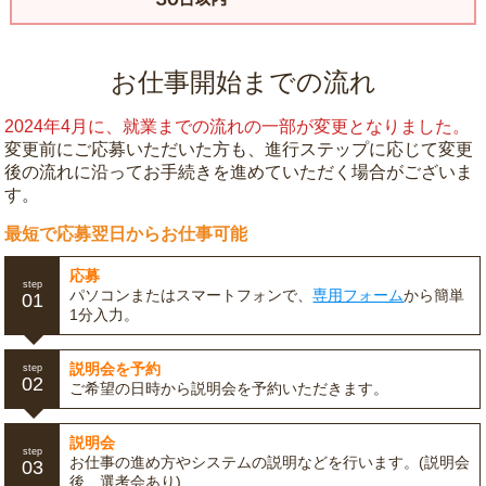
お仕事開始までの流れ
2024年4月に、就業までの流れの一部が変更となりました。
変更前にご応募いただいた方も、進行ステップに応じて変更
後の流れに沿ってお手続きを進めていただく場合がございま
す。
最短で応募翌日からお仕事可能
応募
step
パソコンまたはスマートフォンで、
専用フォーム
から簡単
01
1分入力。
説明会を予約
step
02
ご希望の日時から説明会を予約いただきます。
説明会
step
お仕事の進め方やシステムの説明などを行います。(説明会
03
後、選考会あり)