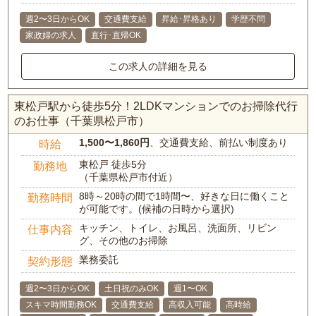
週2〜3日からOK
交通費支給
昇給･昇格あり
学歴不問
家政婦の求人
直行･直帰OK
この求人の詳細を見る
東松戸駅から徒歩5分！2LDKマンションでのお掃除代行
のお仕事（千葉県松戸市）
1,500〜1,860円
、交通費支給、前払い制度あり
時給
東松戸 徒歩5分
勤務地
（千葉県松戸市付近）
8時～20時の間で1時間〜、好きな日に働くこと
勤務時間
が可能です。(候補の日時から選択)
キッチン、トイレ、お風呂、洗面所、リビン
仕事内容
グ、その他のお掃除
業務委託
契約形態
週2〜3日からOK
土日祝のみOK
週1〜OK
スキマ時間勤務OK
交通費支給
高収入可能
高時給