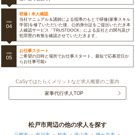
研修 / 本人確認
当社マニュアル＆講師による指導のもとで研修(家事スキル
step
学習)を修了いただいた後、公的身分証をご提出いただき本
04
人確認サービス「TRUSTDOCK」による反社との関与及び
犯罪歴の有無を確認させていただきます。
お仕事スタート
step
ご希望の日時と場所でお仕事スタート。最短で応募翌日か
05
らお仕事可能♪
CaSyではたらくメリットなど求人概要のご案内
家事代行求人TOP
松戸市周辺の他の求人を探す
三郷市
市川市
柏市
流山市
鎌ケ谷市