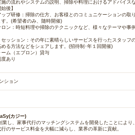
実施の流れやシステムの説明、掃除や料理におけるアドバイス
開始後】
アップ研修：掃除の仕方、お客様とのコミュニケーションの取
す。(希望者のみ、随時開催)
サロン：時短料理や掃除のテクニックなど、様々なテーマや事例
トセッション：その年に素晴らしいサービスを行ったスタッフ
める方法などをシェアします。(招待制･年１回開催)
ォーム（エプロン）貸与
制度あり
マンション
Sy(カジー)
年に創業し、家事代行のマッチングシステムを開発したことによ
代行のサービス料金を大幅に減らし、業界の革新に貢献。