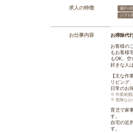
求人の特徴
週2〜3
シフト
お仕事内容
お掃除代
お客様の
もお客様
もOK。
好きな人
【主な作
リビング
日常のお
作業範囲
危険なお
育児で家
す。
自宅の近
す。