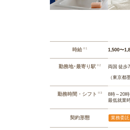
※1
時給
1,500〜1,
※2
勤務地･最寄り駅
両国 徒歩
（東京都
※3
勤務時間・シフト
8時～20
最低就業
契約形態
業務委託