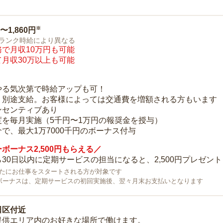
※
0〜1,860円
ランク時給により異なる
で月収10万円も可能
月収30万以上も可能
り
やる気次第で時給アップも可！
：別途支給。お客様によっては交通費を増額される方もいます
ンセンティブあり
度を毎月実施（5千円〜1万円の報奨金を授与）
で、最大1万7000千円のボーナス付与
ボーナス2,500円もらえる／
30日以内に定期サービスの担当になると、2,500円プレゼント
で新たにお仕事をスタートされる方が対象です
ボーナスは、定期サービスの初回実施後、翌々月末お支払いとなります
田区付近
提供エリア内のお好きな場所で働けます。