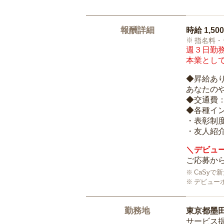
報酬詳細
時給
1,50
指名料・
週３日勤務
本業として
◆昇給あ
あなたの
◆交通費
◆各種イ
・表彰制
・友人紹介
＼デビュー
ご応募から
CaSy
デビュー
勤務地
東京都墨
サービス