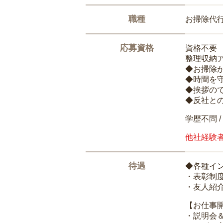
職種
お掃除代
応募資格
資格不要
整理収納
◆お掃除
◆時間を
◆挨拶の
◆反社と
学歴不問 /
他社経験
待遇
◆各種イ
・表彰制
・友人紹介
【お仕事
・説明会