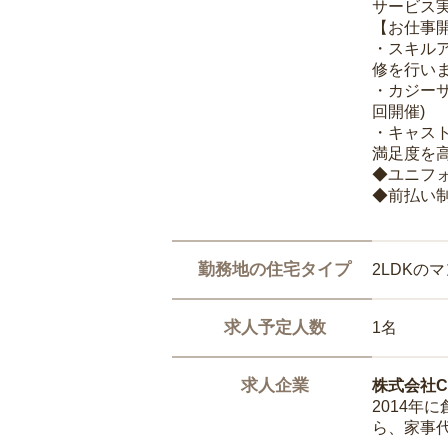
サービス
【お仕事
・スキル
修を行いま
・カジー
回開催)
・キャス
満足度を高
◆ユニフ
◆前払い
勤務地の住宅タイプ
2LDKの
求人予定人数
1名
求人企業
株式会社Ca
2014
ら、家事