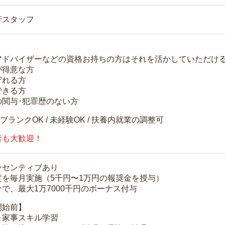
行スタッフ
アドバイザーなどの資格お持ちの方はそれを活かしていただけ
が得意な方
守れる方
できる方
の関与･犯罪歴のない方
 ブランクOK / 未経験OK / 扶養内就業の調整可
者も大歓迎！
ンセンティブあり
度を毎月実施（5千円〜1万円の報奨金を授与）
で、最大1万7000千円のボーナス付与
開始前】
＆家事スキル学習