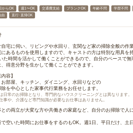
日からOK
週1〜OK
交通費支給
ブランクOK
年齢不問
学歴不問
自由
直行･直帰OK
行
ご自宅に伺い、リビングや水回り、玄関など家の掃除全般の作
宅にあるものを使用しますので、キャストの方は特別な用具を持
空いた時間を活かして働くことができるので、自分のペースで無
は、得意分野を生かして働くことができます。
業内容】
、お部屋、キッチン、ダイニング、水回りなどの
掃除を中心とした家事代行業務をお任せします。
は日常のお掃除となり、専門的なハウスクリーニングとは異なります。
仕事や、介護など専門知識が必要なお仕事はありません。
事との両立が大変な方や共働きの家庭など、自分のお掃除で人
所で空いた時間にお仕事をするのもOK。週1日、平日だけ、土