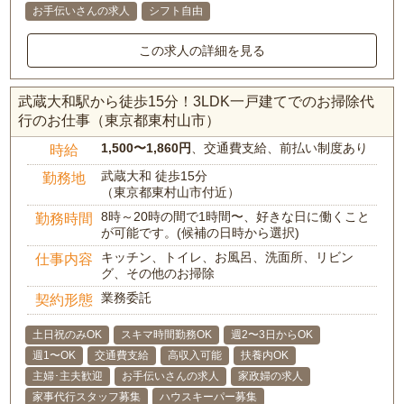
お手伝いさんの求人
シフト自由
この求人の詳細を見る
武蔵大和駅から徒歩15分！3LDK一戸建てでのお掃除代
行のお仕事（東京都東村山市）
1,500〜1,860円
、交通費支給、前払い制度あり
時給
武蔵大和 徒歩15分
勤務地
（東京都東村山市付近）
8時～20時の間で1時間〜、好きな日に働くこと
勤務時間
が可能です。(候補の日時から選択)
キッチン、トイレ、お風呂、洗面所、リビン
仕事内容
グ、その他のお掃除
業務委託
契約形態
土日祝のみOK
スキマ時間勤務OK
週2〜3日からOK
週1〜OK
交通費支給
高収入可能
扶養内OK
主婦･主夫歓迎
お手伝いさんの求人
家政婦の求人
家事代行スタッフ募集
ハウスキーパー募集