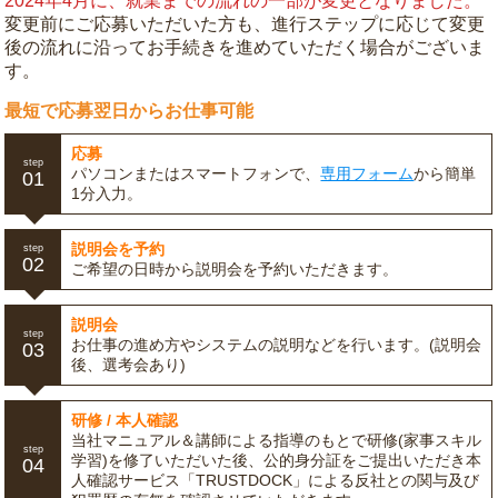
2024年4月に、就業までの流れの一部が変更となりました。
変更前にご応募いただいた方も、進行ステップに応じて変更
後の流れに沿ってお手続きを進めていただく場合がございま
す。
最短で応募翌日からお仕事可能
応募
step
パソコンまたはスマートフォンで、
専用フォーム
から簡単
01
1分入力。
説明会を予約
step
02
ご希望の日時から説明会を予約いただきます。
説明会
step
お仕事の進め方やシステムの説明などを行います。(説明会
03
後、選考会あり)
研修 / 本人確認
当社マニュアル＆講師による指導のもとで研修(家事スキル
step
学習)を修了いただいた後、公的身分証をご提出いただき本
04
人確認サービス「TRUSTDOCK」による反社との関与及び