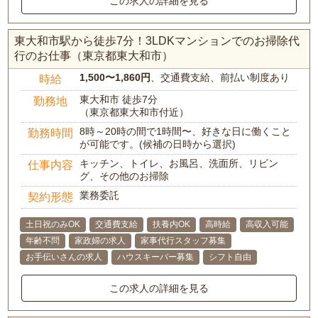
この求人の詳細を見る
東大和市駅から徒歩7分！3LDKマンションでのお掃除代
行のお仕事（東京都東大和市）
1,500〜1,860円
、交通費支給、前払い制度あり
時給
東大和市 徒歩7分
勤務地
（東京都東大和市付近）
8時～20時の間で1時間〜、好きな日に働くこと
勤務時間
が可能です。(候補の日時から選択)
キッチン、トイレ、お風呂、洗面所、リビン
仕事内容
グ、その他のお掃除
業務委託
契約形態
土日祝のみOK
交通費支給
扶養内OK
高時給
高収入可能
年齢不問
家政婦の求人
家事代行スタッフ募集
お手伝いさんの求人
ハウスキーパー募集
シフト自由
この求人の詳細を見る