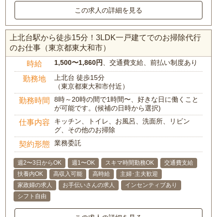
この求人の詳細を見る
上北台駅から徒歩15分！3LDK一戸建てでのお掃除代行
のお仕事（東京都東大和市）
1,500〜1,860円
、交通費支給、前払い制度あり
時給
上北台 徒歩15分
勤務地
（東京都東大和市付近）
8時～20時の間で1時間〜、好きな日に働くこと
勤務時間
が可能です。(候補の日時から選択)
キッチン、トイレ、お風呂、洗面所、リビン
仕事内容
グ、その他のお掃除
業務委託
契約形態
週2〜3日からOK
週1〜OK
スキマ時間勤務OK
交通費支給
扶養内OK
高収入可能
高時給
主婦･主夫歓迎
家政婦の求人
お手伝いさんの求人
インセンティブあり
シフト自由