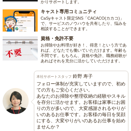
かりサポートします。
キャスト専用コミュニティ
CaSyキャスト限定SNS「CACACO(カカコ)」
で、サービスのノウハウを共有したり、悩みを
相談することができます。
資格・免許不要
お掃除やお料理が好き！、得意！という方であ
れば、どなたでも働いていただけます。年齢も
不問です。もちろん、資格や免許、職務経験が
あればそれを充分に活かしていただけます。
鈴野 寿子
本社サポートスタッフ
フォロー体制が充実していますので、初め
ての方もご安心ください。
あなたのお掃除や整理収納の経験やスキル
を存分に活かせます。お客様は家事にお困
りの方が多いので、大変感謝されるやりが
いのあるお仕事です。お客様の毎日を笑顔
にする、大変やりがいのあるお仕事を始め
ませんか？