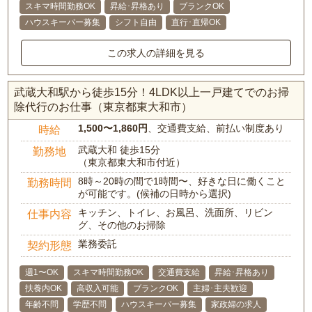
スキマ時間勤務OK
昇給･昇格あり
ブランクOK
ハウスキーパー募集
シフト自由
直行･直帰OK
この求人の詳細を見る
武蔵大和駅から徒歩15分！4LDK以上一戸建てでのお掃
除代行のお仕事（東京都東大和市）
1,500〜1,860円
、交通費支給、前払い制度あり
時給
武蔵大和 徒歩15分
勤務地
（東京都東大和市付近）
8時～20時の間で1時間〜、好きな日に働くこと
勤務時間
が可能です。(候補の日時から選択)
キッチン、トイレ、お風呂、洗面所、リビン
仕事内容
グ、その他のお掃除
業務委託
契約形態
週1〜OK
スキマ時間勤務OK
交通費支給
昇給･昇格あり
扶養内OK
高収入可能
ブランクOK
主婦･主夫歓迎
年齢不問
学歴不問
ハウスキーパー募集
家政婦の求人