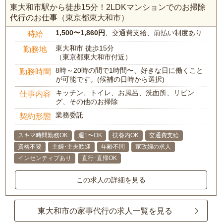
東大和市駅から徒歩15分！2LDKマンションでのお掃除
代行のお仕事（東京都東大和市）
1,500〜1,860円
、交通費支給、前払い制度あり
時給
東大和市 徒歩15分
勤務地
（東京都東大和市付近）
8時～20時の間で1時間〜、好きな日に働くこと
勤務時間
が可能です。(候補の日時から選択)
キッチン、トイレ、お風呂、洗面所、リビン
仕事内容
グ、その他のお掃除
業務委託
契約形態
スキマ時間勤務OK
週1〜OK
扶養内OK
交通費支給
資格不要
主婦･主夫歓迎
年齢不問
家政婦の求人
インセンティブあり
直行･直帰OK
この求人の詳細を見る
東大和市の家事代行の求人一覧を見る