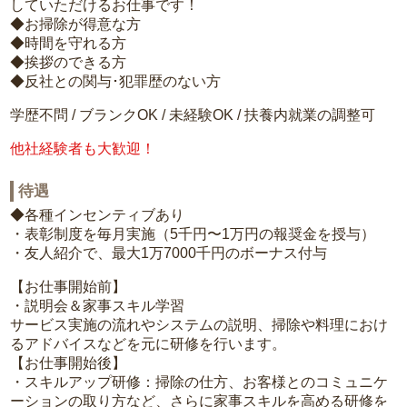
していただけるお仕事です！
◆お掃除が得意な方
◆時間を守れる方
◆挨拶のできる方
◆反社との関与･犯罪歴のない方
学歴不問 / ブランクOK / 未経験OK / 扶養内就業の調整可
他社経験者も大歓迎！
待遇
◆各種インセンティブあり
・表彰制度を毎月実施（5千円〜1万円の報奨金を授与）
・友人紹介で、最大1万7000千円のボーナス付与
【お仕事開始前】
・説明会＆家事スキル学習
サービス実施の流れやシステムの説明、掃除や料理におけ
るアドバイスなどを元に研修を行います。
【お仕事開始後】
・スキルアップ研修：掃除の仕方、お客様とのコミュニケ
ーションの取り方など、さらに家事スキルを高める研修を