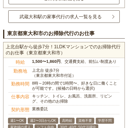
武蔵大和駅の家事代行の求人一覧を見る
東京都東大和市のお掃除代行のお仕事
上北台駅から徒歩7分！1LDKマンションでのお掃除代行
のお仕事（東京都東大和市）
1,500〜1,860円
、交通費支給、前払い制度あり
時給
上北台 徒歩7分
勤務地
（東京都東大和市付近）
8時～20時の間で1時間〜、好きな日に働くこと
勤務時間
が可能です。(候補の日時から選択)
キッチン、トイレ、お風呂、洗面所、リビン
仕事内容
グ、その他のお掃除
業務委託
契約形態
週1〜OK
週2〜3日からOK
高時給
資格不要
学歴不問
家政婦の求人
シフト自由
30代･40代･50代活躍中