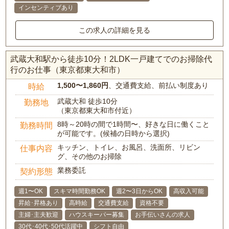
インセンティブあり
この求人の詳細を見る
武蔵大和駅から徒歩10分！2LDK一戸建てでのお掃除代
行のお仕事（東京都東大和市）
1,500〜1,860円
、交通費支給、前払い制度あり
時給
武蔵大和 徒歩10分
勤務地
（東京都東大和市付近）
8時～20時の間で1時間〜、好きな日に働くこと
勤務時間
が可能です。(候補の日時から選択)
キッチン、トイレ、お風呂、洗面所、リビン
仕事内容
グ、その他のお掃除
業務委託
契約形態
週1〜OK
スキマ時間勤務OK
週2〜3日からOK
高収入可能
昇給･昇格あり
高時給
交通費支給
資格不要
主婦･主夫歓迎
ハウスキーパー募集
お手伝いさんの求人
30代･40代･50代活躍中
シフト自由