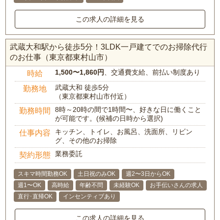
この求人の詳細を見る
武蔵大和駅から徒歩5分！3LDK一戸建てでのお掃除代行
のお仕事（東京都東村山市）
1,500〜1,860円
、交通費支給、前払い制度あり
時給
武蔵大和 徒歩5分
勤務地
（東京都東村山市付近）
8時～20時の間で1時間〜、好きな日に働くこと
勤務時間
が可能です。(候補の日時から選択)
キッチン、トイレ、お風呂、洗面所、リビン
仕事内容
グ、その他のお掃除
業務委託
契約形態
スキマ時間勤務OK
土日祝のみOK
週2〜3日からOK
週1〜OK
高時給
年齢不問
未経験OK
お手伝いさんの求人
直行･直帰OK
インセンティブあり
この求人の詳細を見る