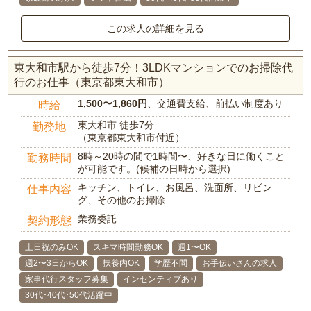
この求人の詳細を見る
東大和市駅から徒歩7分！3LDKマンションでのお掃除代
行のお仕事（東京都東大和市）
1,500〜1,860円
、交通費支給、前払い制度あり
時給
東大和市 徒歩7分
勤務地
（東京都東大和市付近）
8時～20時の間で1時間〜、好きな日に働くこと
勤務時間
が可能です。(候補の日時から選択)
キッチン、トイレ、お風呂、洗面所、リビン
仕事内容
グ、その他のお掃除
業務委託
契約形態
土日祝のみOK
スキマ時間勤務OK
週1〜OK
週2〜3日からOK
扶養内OK
学歴不問
お手伝いさんの求人
家事代行スタッフ募集
インセンティブあり
30代･40代･50代活躍中