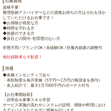
応募資格
資格不要
整理収納アドバイザーなどの資格お持ちの方はそれを活か
していただけるお仕事です！
◆お掃除が得意な方
◆時間を守れる方
◆挨拶のできる方
◆反社との関与･犯罪歴のない方
学歴不問 / ブランクOK / 未経験OK / 扶養内就業の調整可
他社経験者も大歓迎！
待遇
◆各種インセンティブあり
・表彰制度を毎月実施（5千円〜1万円の報奨金を授与）
・友人紹介で、最大1万7000千円のボーナス付与
【お仕事開始前】
・説明会＆家事スキル学習
サービス実施の流れやシステムの説明、掃除や料理におけ
るアドバイスなどを元に研修を行います。