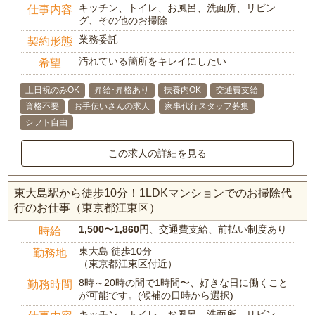
キッチン、トイレ、お風呂、洗面所、リビン
仕事内容
グ、その他のお掃除
業務委託
契約形態
汚れている箇所をキレイにしたい
希望
土日祝のみOK
昇給･昇格あり
扶養内OK
交通費支給
資格不要
お手伝いさんの求人
家事代行スタッフ募集
シフト自由
この求人の詳細を見る
東大島駅から徒歩10分！1LDKマンションでのお掃除代
行のお仕事（東京都江東区）
1,500〜1,860円
、交通費支給、前払い制度あり
時給
東大島 徒歩10分
勤務地
（東京都江東区付近）
8時～20時の間で1時間〜、好きな日に働くこと
勤務時間
が可能です。(候補の日時から選択)
キッチン、トイレ、お風呂、洗面所、リビン