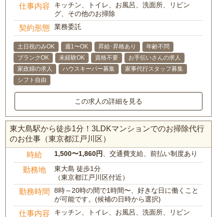
キッチン、トイレ、お風呂、洗面所、リビン
仕事内容
グ、その他のお掃除
業務委託
契約形態
土日祝のみOK
週1〜OK
昇給･昇格あり
年齢不問
ブランクOK
未経験OK
資格不要
お手伝いさんの求人
家政婦の求人
ハウスキーパー募集
家事代行スタッフ募集
シフト自由
この求人の詳細を見る
東大島駅から徒歩1分！3LDKマンションでのお掃除代行
のお仕事（東京都江戸川区）
1,500〜1,860円
、交通費支給、前払い制度あり
時給
東大島 徒歩1分
勤務地
（東京都江戸川区付近）
8時～20時の間で1時間〜、好きな日に働くこと
勤務時間
が可能です。(候補の日時から選択)
キッチン、トイレ、お風呂、洗面所、リビン
仕事内容