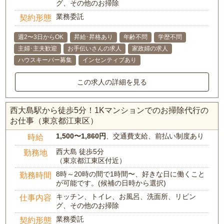
グ、その他のお掃除
業務委託
契約形態
週2〜3日からOK
昇給･昇格あり
年齢不問
学歴不問
主婦･主夫歓迎
お手伝いさんの求人
家政婦の求人
ハウスキーパー募集
インセンティブあり
この求人の詳細を見る
西大島駅から徒歩5分！1Kマンションでのお掃除代行の
お仕事（東京都江東区）
1,500〜1,860円
、交通費支給、前払い制度あり
時給
西大島 徒歩5分
勤務地
（東京都江東区付近）
8時～20時の間で1時間〜、好きな日に働くこと
勤務時間
が可能です。(候補の日時から選択)
キッチン、トイレ、お風呂、洗面所、リビン
仕事内容
グ、その他のお掃除
業務委託
契約形態