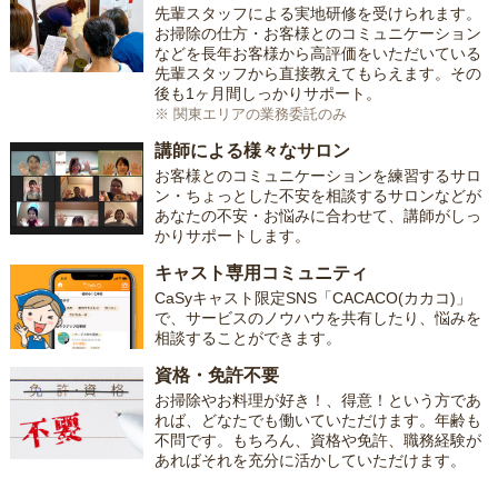
先輩スタッフによる実地研修を受けられます。
お掃除の仕方・お客様とのコミュニケーション
などを長年お客様から高評価をいただいている
先輩スタッフから直接教えてもらえます。その
後も1ヶ月間しっかりサポート。
※ 関東エリアの業務委託のみ
講師による様々なサロン
お客様とのコミュニケーションを練習するサロ
ン・ちょっとした不安を相談するサロンなどが
あなたの不安・お悩みに合わせて、講師がしっ
かりサポートします。
キャスト専用コミュニティ
CaSyキャスト限定SNS「CACACO(カカコ)」
で、サービスのノウハウを共有したり、悩みを
相談することができます。
資格・免許不要
お掃除やお料理が好き！、得意！という方であ
れば、どなたでも働いていただけます。年齢も
不問です。もちろん、資格や免許、職務経験が
あればそれを充分に活かしていただけます。