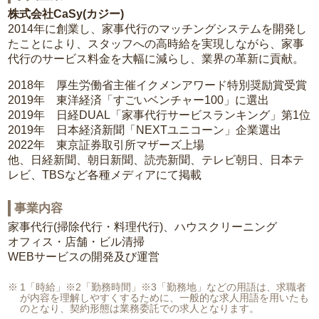
株式会社CaSy(カジー)
2014年に創業し、家事代行のマッチングシステムを開発し
たことにより、スタッフへの高時給を実現しながら、家事
代行のサービス料金を大幅に減らし、業界の革新に貢献。
2018年 厚生労働省主催イクメンアワード特別奨励賞受賞
2019年 東洋経済「すごいベンチャー100」に選出
2019年 日経DUAL「家事代行サービスランキング」第1位
2019年 日本経済新聞「NEXTユニコーン」企業選出
2022年 東京証券取引所マザーズ上場
他、日経新聞、朝日新聞、読売新聞、テレビ朝日、日本テ
レビ、TBSなど各種メディアにて掲載
事業内容
家事代行(掃除代行・料理代行)、ハウスクリーニング
オフィス・店舗・ビル清掃
WEBサービスの開発及び運営
1「時給」※2「勤務時間」※3「勤務地」などの用語は、求職者
が内容を理解しやすくするために、一般的な求人用語を用いたも
のとなり、契約形態は業務委託での求人となります。