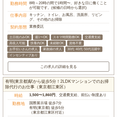
8時～20時の間で1時間〜、好きな日に働くこと
勤務時間
が可能です。(候補の日時から選択)
キッチン、トイレ、お風呂、洗面所、リビン
仕事内容
グ、その他のお掃除
業務委託
契約形態
土日祝のみOK
週1〜OK
スキマ時間勤務OK
交通費支給
高収入可能
扶養内OK
未経験OK
資格不要
お手伝いさんの求人
家政婦の求人
30代･40代･50代活躍中
インセンティブあり
この求人の詳細を見る
有明(東京都)駅から徒歩5分！2LDKマンションでのお掃
除代行のお仕事（東京都江東区）
1,500〜1,860円
、交通費支給、前払い制度あり
時給
国際展示場 徒歩7分
勤務地
有明(東京都) 徒歩5分
（東京都江東区付近）