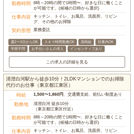
8時～20時の間で1時間〜、好きな日に働くこと
勤務時間
が可能です。(候補の日時から選択)
キッチン、トイレ、お風呂、洗面所、リビン
仕事内容
グ、その他のお掃除
業務委託
契約形態
週2〜3日からOK
スキマ時間勤務OK
高時給
扶養内OK
学歴不問
お手伝いさんの求人
インセンティブあり
この求人の詳細を見る
清澄白河駅から徒歩10分！2LDKマンションでのお掃除
代行のお仕事（東京都江東区）
1,500〜1,860円
、交通費支給、前払い制度あり
時給
清澄白河 徒歩10分
勤務地
（東京都江東区付近）
8時～20時の間で1時間〜、好きな日に働くこと
勤務時間
が可能です。(候補の日時から選択)
キッチン、トイレ、お風呂、洗面所、リビン
仕事内容