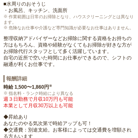
■水周りのおそうじ
・お風呂、キッチン、洗面所
作業範囲は日常のお掃除となり、ハウスクリーニングとは異なり
ます。
危険なお仕事や介護など専門知識が必要なお仕事はありません。
整理収納アドバイザーなどお掃除に関する資格をお持ちの
方はもちろん、資格や経験がなくてもお掃除が好きな方が
お掃除代行スタッフとして多く活躍しています。
自宅の近所で空いた時間にお仕事ができるので、シフトの
融通が利くお仕事です。
報酬詳細
※
時給
1,500〜1,860円
指名料・ランク時給により異なる
週３日勤務で月収10万円も可能
本業として月収30万以上も可能
◆昇給あり
あなたのやる気次第で時給アップも可！
◆交通費：別途支給。お客様によっては交通費を増額され
る方もいます