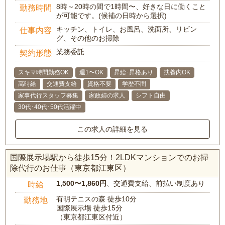
8時～20時の間で1時間〜、好きな日に働くこと
勤務時間
が可能です。(候補の日時から選択)
キッチン、トイレ、お風呂、洗面所、リビン
仕事内容
グ、その他のお掃除
業務委託
契約形態
スキマ時間勤務OK
週1〜OK
昇給･昇格あり
扶養内OK
高時給
交通費支給
資格不要
学歴不問
家事代行スタッフ募集
家政婦の求人
シフト自由
30代･40代･50代活躍中
この求人の詳細を見る
国際展示場駅から徒歩15分！2LDKマンションでのお掃
除代行のお仕事（東京都江東区）
1,500〜1,860円
、交通費支給、前払い制度あり
時給
有明テニスの森 徒歩10分
勤務地
国際展示場 徒歩15分
（東京都江東区付近）