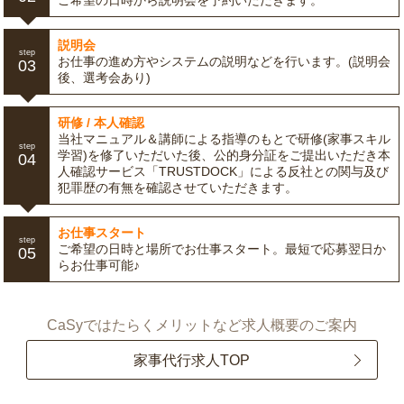
ご希望の日時から説明会を予約いただきます。
説明会
step
お仕事の進め方やシステムの説明などを行います。(説明会
03
後、選考会あり)
研修 / 本人確認
当社マニュアル＆講師による指導のもとで研修(家事スキル
step
学習)を修了いただいた後、公的身分証をご提出いただき本
04
人確認サービス「TRUSTDOCK」による反社との関与及び
犯罪歴の有無を確認させていただきます。
お仕事スタート
step
ご希望の日時と場所でお仕事スタート。最短で応募翌日か
05
らお仕事可能♪
CaSyではたらくメリットなど求人概要のご案内
家事代行求人TOP