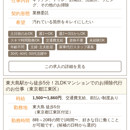
仕事内容
グ、その他のお掃除
業務委託
契約形態
汚れている箇所をキレイにしたい
希望
土日祝のみOK
週1〜OK
週2〜3日からOK
スキマ時間勤務OK
交通費支給
資格不要
未経験OK
年齢不問
主婦･主夫歓迎
家事代行スタッフ募集
30代･40代･50代活躍中
この求人の詳細を見る
東大島駅から徒歩5分！2LDKマンションでのお掃除代行
のお仕事（東京都江東区）
1,500〜1,860円
、交通費支給、前払い制度あり
時給
東大島 徒歩5分
勤務地
（東京都江東区付近）
8時～20時の間で1時間〜、好きな日に働くこと
勤務時間
が可能です。(候補の日時から選択)