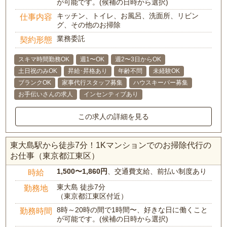
が可能です。(候補の日時から選択)
キッチン、トイレ、お風呂、洗面所、リビン
仕事内容
グ、その他のお掃除
業務委託
契約形態
スキマ時間勤務OK
週1〜OK
週2〜3日からOK
土日祝のみOK
昇給･昇格あり
年齢不問
未経験OK
ブランクOK
家事代行スタッフ募集
ハウスキーパー募集
お手伝いさんの求人
インセンティブあり
この求人の詳細を見る
東大島駅から徒歩7分！1Kマンションでのお掃除代行の
お仕事（東京都江東区）
1,500〜1,860円
、交通費支給、前払い制度あり
時給
東大島 徒歩7分
勤務地
（東京都江東区付近）
8時～20時の間で1時間〜、好きな日に働くこと
勤務時間
が可能です。(候補の日時から選択)